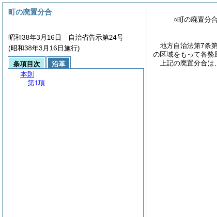
町の廃置分合
○町の廃置分
昭和38年3月16日 自治省告示第24号
地方自治法第7条
(昭和38年3月16日施行)
の区域をもって各務
上記の廃置分合は
条項目次
沿革
本則
第1項