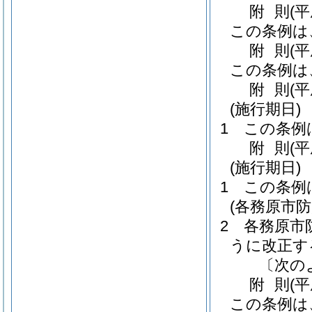
附
則
(
この条例は
附
則
(
この条例は
附
則
(
(施行期日)
1
この条例
附
則
(
(施行期日)
1
この条例
(各務原市
2
各務原市
うに改正す
〔次の
附
則
(
この条例は