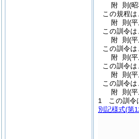
附
則
(
この規程は
附
則
(
この訓令は
附
則
(
この訓令は
附
則
(
この訓令は
附
則
(
この訓令は
附
則
(
1
この訓令
別記様式
(第