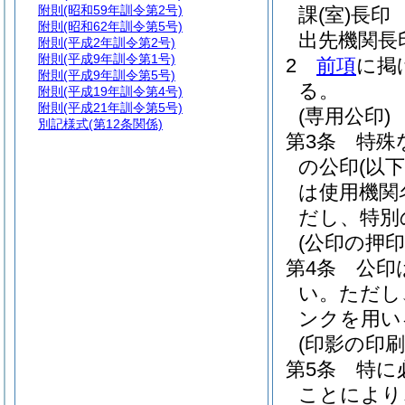
附則
(昭和59年訓令第2号)
課
(室)
長印
附則
(昭和62年訓令第5号)
出先機関長
附則
(平成2年訓令第2号)
附則
(平成9年訓令第1号)
2
前項
に掲
附則
(平成9年訓令第5号)
る。
附則
(平成19年訓令第4号)
附則
(平成21年訓令第5号)
(専用公印)
別記様式
(第12条関係)
第3条
特殊
の公印
(以
は使用機関
だし、特別
(公印の押印
第4条
公印
い。
ただし
ンクを用い
(印影の印刷
第5条
特に
ことにより