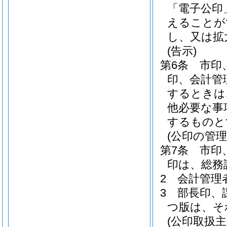
「電子公印
えることが
し、又は拡
(告示)
第6条
市印
印、会計管
するときは
他必要な事
するものと
(公印の管理
第7条
市印
印は、総務
2
会計管理
3
部長印、
つ版は、そ
(公印取扱主