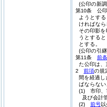
(公印の新調
第10条
公
ようとする
ければなら
その印影を
うとすると
とする。
(公印の引継
第11条
前
た公印は、
2
前項
の規
間を経過し
ばならない
(1)
市印、
及び会計
(2)
前号
以