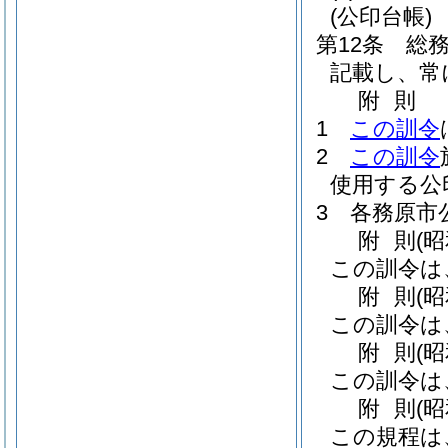
(公印台帳)
第12条
総
記載し、常
附
則
1
この訓令
2
この訓令
使用する公
3
各務原市
附
則
(
この訓令は
附
則
(
この訓令は
附
則
(
この訓令は
附
則
(
この規程は