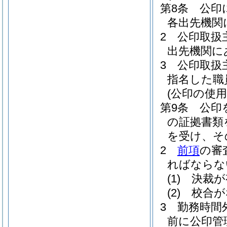
第8条
公印
各出先機関
2
公印取扱
出先機関に
3
公印取扱
指名した職
(公印の使用
第9条
公印
の証拠書類
を受け、そ
2
前項
の審
ればならな
(1)
決裁が
(2)
校合が
3
勤務時間
前に公印管