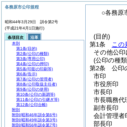
各務原市公印規程
○各務原
昭和44年3月29日 訓令第2号
(平成21年4月1日施行)
(目的)
条項目次
沿革
第1条
この
本則
第1条
(目的)
その他公印
第2条
(公印の種類)
第3条
(専用公印)
(公印の種類
第4条
(公印の押印)
第2条
公印
第5条
(印影の印刷等)
第6条
(告示)
市印
第7条
(公印の管理者)
市役所印
第8条
(公印取扱主任者)
第9条
(公印の使用)
市長印
第10条
(公印の新調等)
市長職務代
第11条
(公印の引継ぎ等)
第12条
(公印台帳)
副市長印
附則
会計管理者
附則
(昭和46年訓令第6号)
附則
(昭和49年訓令第3号)
部長印
附則
(昭和56年訓令第7号)