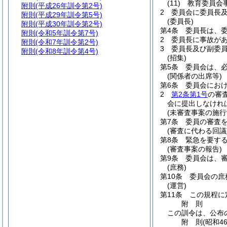
(11)
教育委員会
附則
(平成26年訓令第2号)
2
委員会に委員長
附則
(平成29年訓令第5号)
(委員長)
附則
(平成30年訓令第2号)
第4条
委員長は、
附則
(令和5年訓令第7号)
2
委員長に事故が
附則
(令和7年訓令第2号)
3
委員長及び副委
附則
(令和8年訓令第4号)
(招集)
第5条
委員会は、
(関係者の出席等)
第6条
委員会にお
2
第2条第1号
の審
会に提出しなけれ
(未審査事案の施行
第7条
委員の審査
(審査に代わる回議
第8条
緊急を要す
(審査事案の報告)
第9条
委員会は、
(庶務)
第10条
委員会の庶
(運営)
第11条
この規程に
附
則
この訓令は、公布
附
則
(昭和4