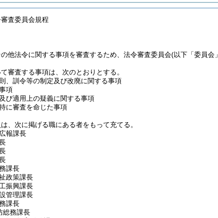
令審査委員会規程
その他法令に関する事項を審査するため、法令審査委員会
(以下「委員会
いて審査する事項は、次のとおりとする。
則、訓令等の制定及び改廃に関する事項
事項
及び適用上の疑義に関する事項
特に審査を命じた事項
員は、次に掲げる職にある者をもって充てる。
広報課長
長
長
長
務課長
祉政策課長
工振興課長
設管理課長
務課長
防総務課長