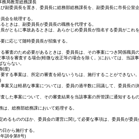
事務局教育総務課長
及び副委員長を置き、委員長に総務部総務課長を、副委員長に市長公室
委員会を統理する。
あるときは、副委員長が委員長の職務を代理する。
員長がともに事故あるときは、あらかじめ委員長が指名する委員がこれ
必要に応じて随時委員長が招集する。
ける審査のため必要があるときは、委員長は、その事案につき関係職員
査事項を審査する場合
(軽微な改正等の場合を除く。)
においては、当該事
ばならない。
制度)
を要する事案は、所定の審査を経ないうちは、施行することができない
)
る事案又は軽易な事案については、委員の過半数に回議して、委員長の
審査した事案について、その審査結果を当該事案の所管課に通知するも
務は、総務部総務課において処理する。
定めるもののほか、委員会の運営に関して必要な事項は、委員長が委員
の日から施行する。
6年
訓令第8号)