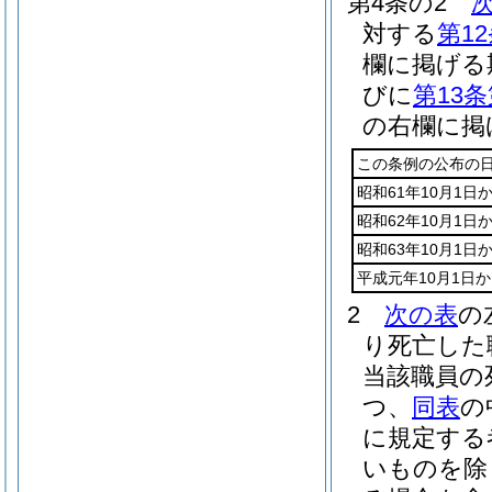
第4条の2
対する
第1
欄に掲げる
びに
第13条
の右欄に掲
この条例の公布の日
昭和61年10月1日
昭和62年10月1日
昭和63年10月1日
平成元年10月1日か
2
次の表
の
り死亡した
当該職員の
つ、
同表
の
に規定する
いものを除