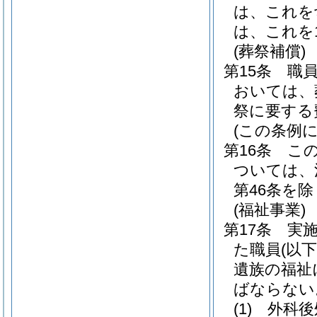
は、これを
は、これを
(葬祭補償)
第15条
職
おいては、
祭に要する
(この条例
第16条
こ
ついては、
第46条を除
(福祉事業)
第17条
実
た職員
(以
遺族の福祉
ばならない
(1)
外科後