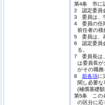
第4条
市に
2
認定委員
3
委員は、
4
委員の任
前任者の残
5
委員は、
6
認定委員
る。
7
委員長は
は委員長が
がその職務
8
前各項
に
関し必要な
(補償基礎額
第5条
この
の区分に応