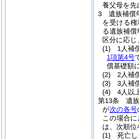
養父母を先
3
遺族補償
を受ける権
る遺族補償
区分に応じ
(1)
1人補
1項第4号
償基礎額に
(2)
2人補
(3)
3人補
(4)
4人以
第13条
遺
が
次の各号
この場合に
は、次順位
(1)
死亡し