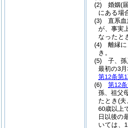
(2)
婚姻
(
にある場
(3)
直系血
が、事実
なったと
(4)
離縁に
き。
(5)
子、孫
最初の3月
第12条第
(6)
第12
孫、祖父
たとき
(
60歳以
日以後の
いては、1