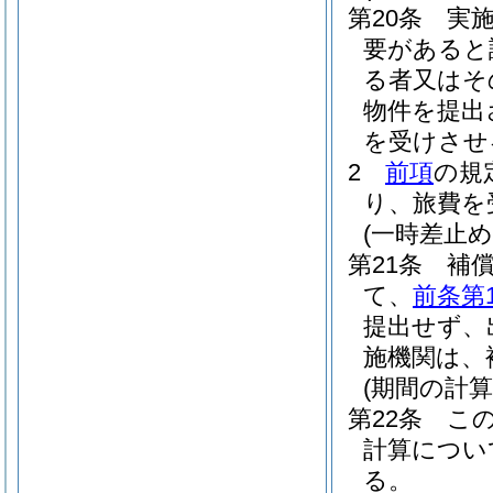
第20条
実
要があると
る者又はそ
物件を提出
を受けさせ
2
前項
の規
り、旅費を
(一時差止め
第21条
補
て、
前条第
提出せず、
施機関は、
(期間の計算
第22条
こ
計算につい
る。