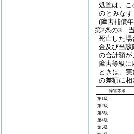
処置は、こ
のとみなす
(障害補償
第2条の3
死亡した場
金及び当該
の合計額が
障害等級に
ときは、実
の差額に相
障害等級
第1級
第2級
第3級
第4級
第5級