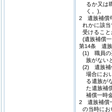
るか又は
く。)
。
2
遺族補償
れかに該当
受けること
(遺族補償一
第14条
遺
(1)
職員の
族がない
(2)
遺族補
場合にお
る遺族が
た遺族補
補償一時
2
遺族補償
の当時にお