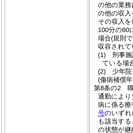
の他の業務
の他の収入
その収入を
100分の
場合
(規則
収容されて
(1)
刑事施
ている場
(2)
少年院
(傷病補償年
第8条の2
通勤により
病に係る療
号
のいずれ
も該当する
の状態が継