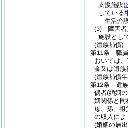
支援施設
(
している
「生活介
(3)
障害者
施設とし
(遺族補償)
第11条
職
おいては、
金又は遺族
(遺族補償年
第12条
遺
偶者
(婚姻
姻関係と同
母、孫、祖
の収入によ
(婚姻の届