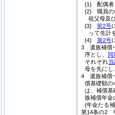
(1)
配偶者
(2)
職員の
祖父母及
(3)
前2号
って生計
(4)
第2号
3
遺族補償
序とし、
同
それぞれ
当
母を先にし
4
遺族補償
償基礎額の
は、補償基
族補償年金
(年金たる
第14条の2