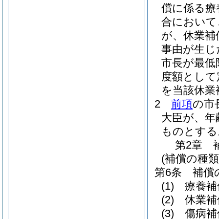
償に係る療
合において
が、休業補
事由が生じ
市長が最低
度額として
を当該休業
2
前項
の市
大臣が、年
ものとする
第2章
(補償の種類
第6条
補償
(1)
療養補
(2)
休業補
(3)
傷病補