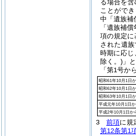
る場合を含
ことができ
中「遺族補
「遺族補償
項の規定に
された遺族
時期に応じ
除く。)
」
「第1号か
昭和61年10月1日
昭和62年10月1日
昭和63年10月1日
平成元年10月1日か
平成2年10月1日
3
前項
に規
第12条第1