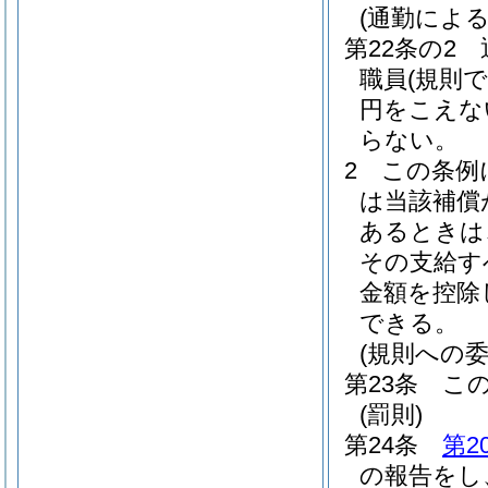
(通勤によ
第22条の2
職員
(規則
円をこえな
らない。
2
この条例
は当該補償
あるときは
その支給す
金額を控除
できる。
(規則への委
第23条
こ
(罰則)
第24条
第2
の報告をし