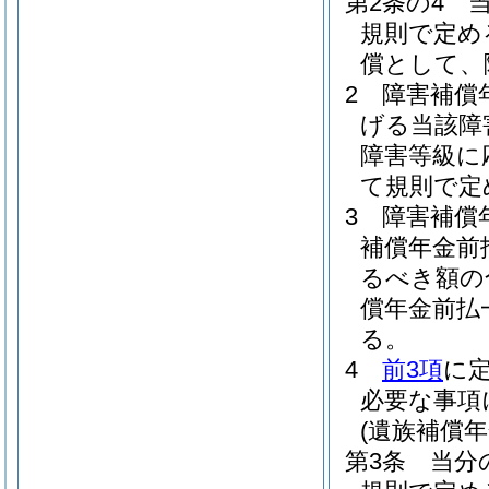
第2条の4
規則で定め
償として、
2
障害補償
げる当該障
障害等級に
て規則で定
3
障害補償
補償年金前
るべき額の
償年金前払
る。
4
前3項
に
必要な事項
(遺族補償
第3条
当分