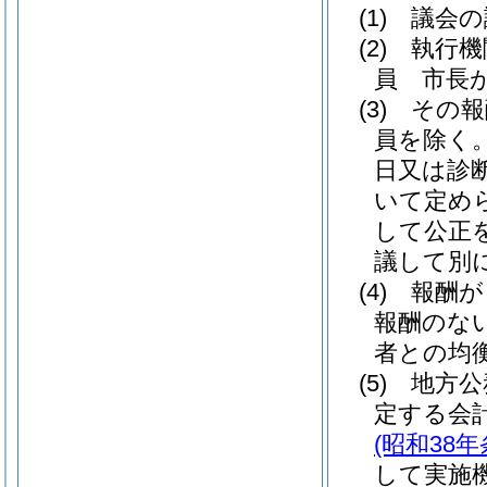
(1)
議会の
(2)
執行機
員 市長
(3)
その報
員を除く。
日又は診
いて定め
して公正
議して別
(4)
報酬が
報酬のな
者との均
(5)
地方公
定する会
(昭和38年
して実施