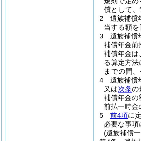
規則で定め
償として、
2
遺族補償
当する額を
3
遺族補償
補償年金前
補償年金は
る算定方法
までの間、
4
遺族補償
又は
次条
の
補償年金の
前払一時金
5
前4項
に
必要な事項
(遺族補償