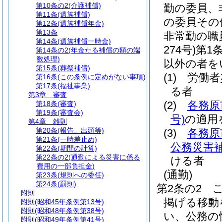
第10条の2
(介護補償)
勤の委員、
第11条
(遺族補償)
の委員その
第12条
(遺族補償年金)
第13条
非常勤の職
第14条
(遺族補償一時金)
274号)
第1
第14条の2
(年金たる補償の額の端
数処理)
以外の者を
第15条
(葬祭補償)
(1)
労働者
第16条
(この条例に定めがない事項)
第17条
(福祉事業)
る者
第3章
審査
(2)
各務原
第18条
(審査)
第19条
(審査会)
号)
の適用
第4章
雑則
第20条
(報告、出頭等)
(3)
各務原
第21条
(一時差止め)
公務災害
第22条
(期間の計算)
第22条の2
(通勤による災害に係る
ける者
費用の一部負担金)
(通勤)
第23条
(規則への委任)
第24条
(罰則)
第2条の2
附則
掲げる移動
附則
(昭和45年条例第13号)
附則
(昭和48年条例第38号)
い、公務の
附則
(昭和49年条例第41号)