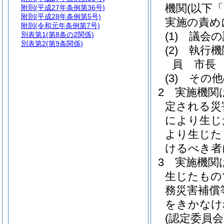
機関
(以下
附則
(平成27年条例第36号)
附則
(平成28年条例第5号)
実施の責め
附則
(令和元年条例第7号)
(1)
議会の
別表第1
(第8条の2関係)
別表第2
(第9条関係)
(2)
執行機
員 市長
(3)
その他
2
実施機関
定される災
により生じ
より生じた
けるべき者
3
実施機関
生じたもの
務災害補償
をきかなけ
(認定委員会