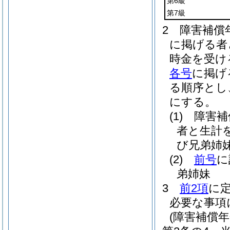
第6級
第7級
2
障害補償
に掲げる者
時金を受け
各号
に掲げ
る順序とし
にする。
(1)
障害補
者と生計
び兄弟姉
(2)
前号
に
弟姉妹
3
前2項
に
必要な事項
(障害補償