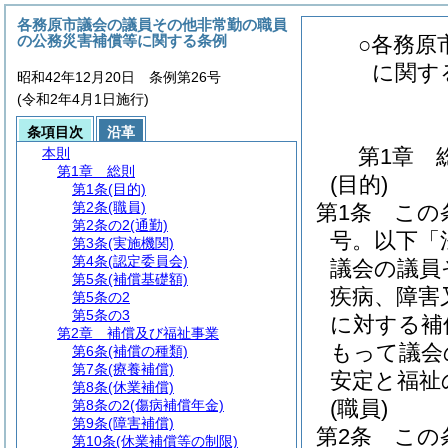
各務原市議会の議員その他非常勤の職員
の公務災害補償等に関する条例
○各務原
に関す
昭和42年12月20日 条例第26号
(令和2年4月1日施行)
条項目次
沿革
第1章
本則
第1章
総則
(目的)
第1条
(目的)
第2条
(職員)
第1条
この
第2条の2
(通勤)
号。以下「
第3条
(実施機関)
第4条
(認定委員会)
議会の議員
第5条
(補償基礎額)
疾病、障害
第5条の2
第5条の3
に対する補
第2章
補償及び福祉事業
もって議会
第6条
(補償の種類)
第7条
(療養補償)
安定と福祉
第8条
(休業補償)
(職員)
第8条の2
(傷病補償年金)
第9条
(障害補償)
第2条
この
第10条
(休業補償等の制限)