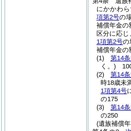
第4条
遺族
にかかわら
項第2号
の
補償年金の
区分に応じ
1項第2号
の
補償年金の
(1)
第14
く。)
10
(2)
第14
時18歳未
1項第4号
の175
(3)
第14
の250
(遺族補償