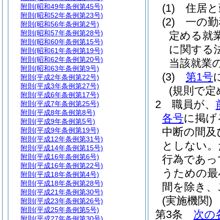
(1)
住居と
附則
(昭和49年条例第45号)
附則
(昭和52年条例第23号)
(2)
一の勤
附則
(昭和56年条例第2号)
附則
(昭和57年条例第28号)
定める就
附則
(昭和60年条例第15号)
に関する
附則
(昭和61年条例第19号)
附則
(昭和62年条例第20号)
当該就業
附則
(昭和63年条例第9号)
(3)
第1号
附則
(平成2年条例第22号)
附則
(平成3年条例第27号)
(規則で
附則
(平成6年条例第17号)
2
職員が、
附則
(平成7年条例第25号)
附則
(平成8年条例第8号)
各号
に掲げ
附則
(平成9年条例第5号)
中断の間及
附則
(平成9年条例第19号)
附則
(平成12年条例第31号)
としない。
附則
(平成14年条例第15号)
附則
(平成16年条例第6号)
行為であっ
附則
(平成16年条例第22号)
うための最
附則
(平成18年条例第4号)
附則
(平成18年条例第28号)
間を除き、
附則
(平成21年条例第30号)
(実施機関)
附則
(平成23年条例第26号)
附則
(平成25年条例第5号)
第3条
次の
附則
(平成27年条例第30号)