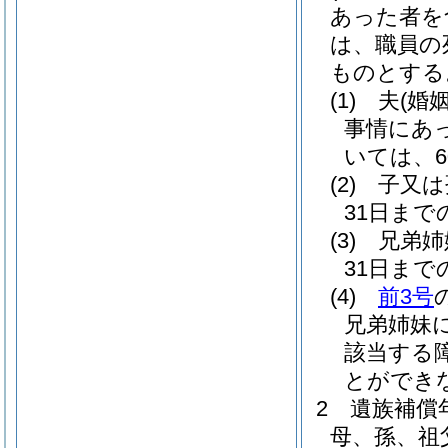
あった者を
は、職員の
ものとする
(1)
夫
(婚
事情にあ
いては、
(2)
子又は
31日ま
(3)
兄弟姉
31日ま
(4)
前3号
兄弟姉妹
該当する
とができ
2
遺族補償
母、孫、祖