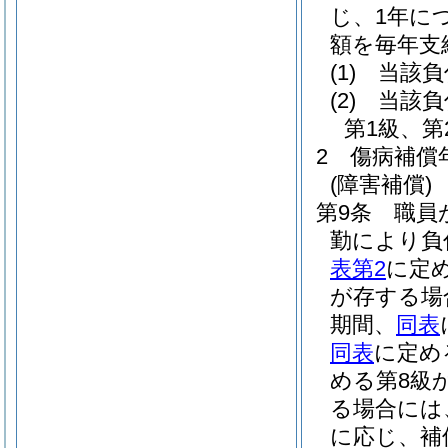
じ、1年に
額を毎年支
(1)
当該負
(2)
当該負
第1級、
2
傷病補償
(障害補償)
第9条
職員
勤により負
表第2
に定
が存する場
期間、
同表
同表
に定め
める第8級
る場合には
に応じ、補