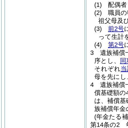
(1)
配偶者
(2)
職員の
祖父母及
(3)
前2号
って生計
(4)
第2号
3
遺族補償
序とし、
同
それぞれ
当
母を先にし
4
遺族補償
償基礎額の
は、補償基
族補償年金
(年金たる
第14条の2