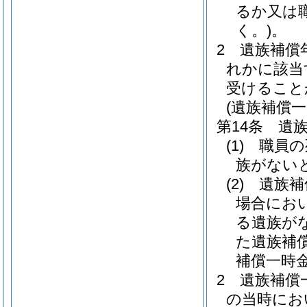
るか又は
く。)
。
2
遺族補償
れかに該当
受けること
(遺族補償一
第14条
遺
(1)
職員の
族がない
(2)
遺族補
場合にお
る遺族が
た遺族補
補償一時
2
遺族補償
の当時にお