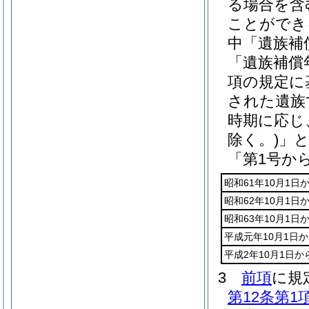
る場合を含
ことができ
中「遺族補
「遺族補償
項の規定に
された遺族
時期に応じ
除く。)
」
「第1号か
昭和61年10月1日
昭和62年10月1日
昭和63年10月1日
平成元年10月1日か
平成2年10月1日
3
前項
に規
第12条第1