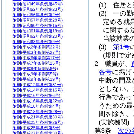
(1)
住居と
附則
(昭和49年条例第45号)
附則
(昭和52年条例第23号)
(2)
一の勤
附則
(昭和56年条例第2号)
附則
(昭和57年条例第28号)
定める就
附則
(昭和60年条例第15号)
に関する
附則
(昭和61年条例第19号)
附則
(昭和62年条例第20号)
当該就業
附則
(昭和63年条例第9号)
(3)
第1号
附則
(平成2年条例第22号)
附則
(平成3年条例第27号)
(規則で
附則
(平成6年条例第17号)
2
職員が、
附則
(平成7年条例第25号)
附則
(平成8年条例第8号)
各号
に掲げ
附則
(平成9年条例第5号)
中断の間及
附則
(平成9年条例第19号)
附則
(平成12年条例第31号)
としない。
附則
(平成14年条例第15号)
附則
(平成16年条例第6号)
行為であっ
附則
(平成16年条例第22号)
うための最
附則
(平成18年条例第4号)
附則
(平成18年条例第28号)
間を除き、
附則
(平成21年条例第30号)
(実施機関)
附則
(平成23年条例第26号)
附則
(平成25年条例第5号)
第3条
次の
附則
(平成27年条例第30号)