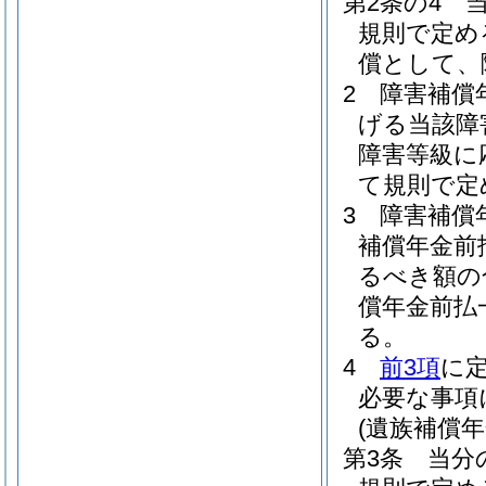
第2条の4
規則で定め
償として、
2
障害補償
げる当該障
障害等級に
て規則で定
3
障害補償
補償年金前
るべき額の
償年金前払
る。
4
前3項
に
必要な事項
(遺族補償
第3条
当分