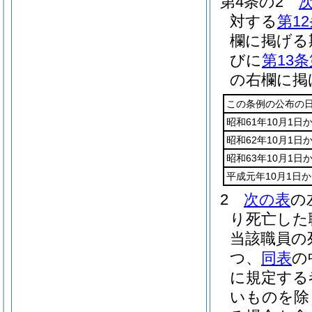
第4条の2
対する
第1
欄に掲げる
びに
第13条
の右欄に掲
この条例の公布の日
昭和61年10月1日
昭和62年10月1日
昭和63年10月1日
平成元年10月1日か
2
次の表
の
り死亡した
当該職員の
つ、
同表
の
に規定する
いものを除