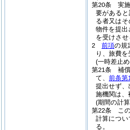
第20条
実
要があると
る者又はそ
物件を提出
を受けさせ
2
前項
の規
り、旅費を
(一時差止め
第21条
補
て、
前条第
提出せず、
施機関は、
(期間の計算
第22条
こ
計算につい
る。