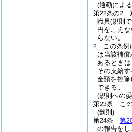
(通勤によ
第22条の2
職員
(規則
円をこえな
らない。
2
この条例
は当該補償
あるときは
その支給す
金額を控除
できる。
(規則への委
第23条
こ
(罰則)
第24条
第2
の報告をし