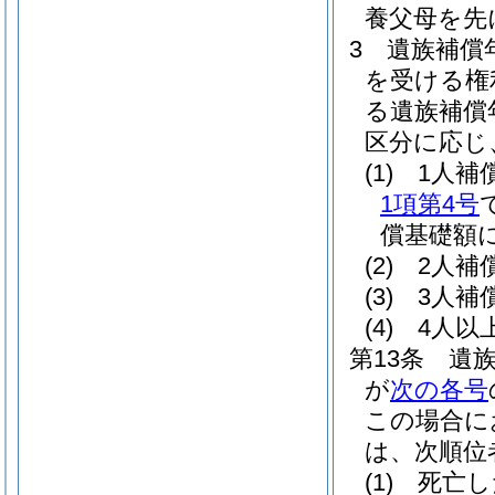
養父母を先
3
遺族補償
を受ける権
る遺族補償
区分に応じ
(1)
1人補
1項第4号
償基礎額に
(2)
2人補
(3)
3人補
(4)
4人以
第13条
遺
が
次の各号
この場合に
は、次順位
(1)
死亡し