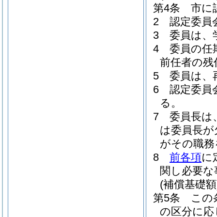
第4条
市に
2
認定委員
3
委員は、
4
委員の任
前任者の残
5
委員は、
6
認定委員
る。
7
委員長は
は委員長が
がその職務
8
前各項
に
関し必要な
(補償基礎額
第5条
この
の区分に応