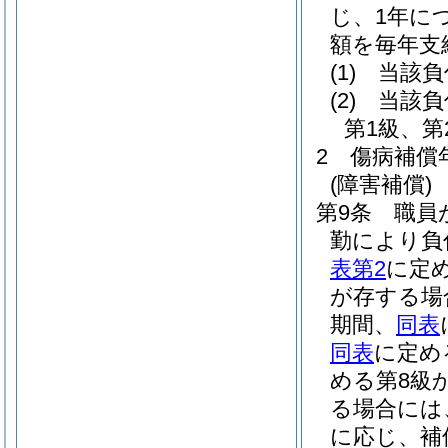
じ、1年に
額を毎年支
(1)
当該負
(2)
当該負
第1級、
2
傷病補償
(障害補償)
第9条
職員
勤により負
表第2
に定
が存する場
期間、
同表
同表
に定め
める第8級
る場合には
に応じ、補