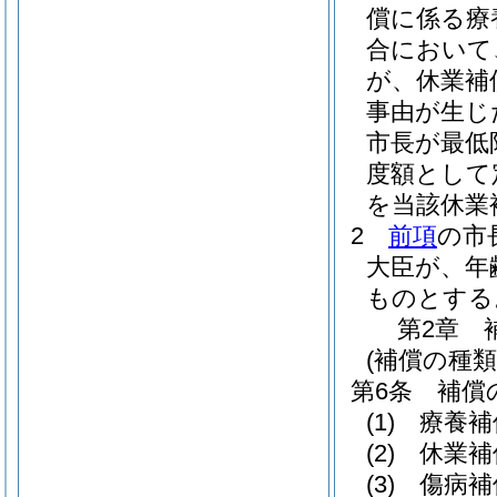
償に係る療
合において
が、休業補
事由が生じ
市長が最低
度額として
を当該休業
2
前項
の市
大臣が、年
ものとする
第2章
(補償の種類
第6条
補償
(1)
療養補
(2)
休業補
(3)
傷病補