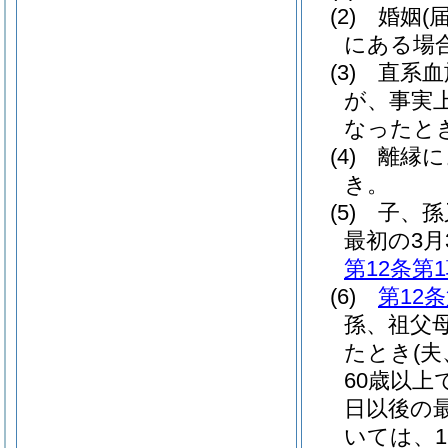
(2)
婚姻
(
にある場
(3)
直系血
が、事実
なったと
(4)
離縁に
き。
(5)
子、孫
最初の3月
第12条第
(6)
第12
孫、祖父
たとき
(
60歳以
日以後の
いては、1