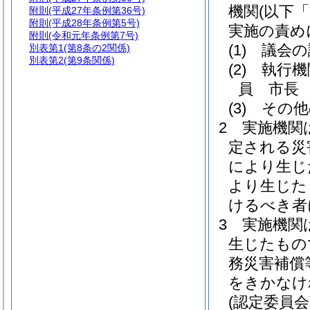
機関
(以下
附則
(平成27年条例第36号)
附則
(平成28年条例第5号)
実施の責め
附則
(令和元年条例第7号)
(1)
議会の
別表第1
(第8条の2関係)
別表第2
(第9条関係)
(2)
執行機
員 市長
(3)
その他
2
実施機関
定される災
により生じ
より生じた
けるべき者
3
実施機関
生じたもの
務災害補償
をきかなけ
(認定委員会