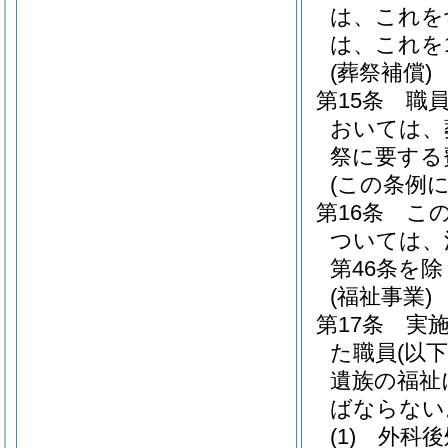
は、これを
は、これを
(葬祭補償)
第15条
職
おいては、
祭に要する
(この条例
第16条
こ
ついては、
第46条を除
(福祉事業)
第17条
実
た職員
(以
遺族の福祉
ばならない
(1)
外科後