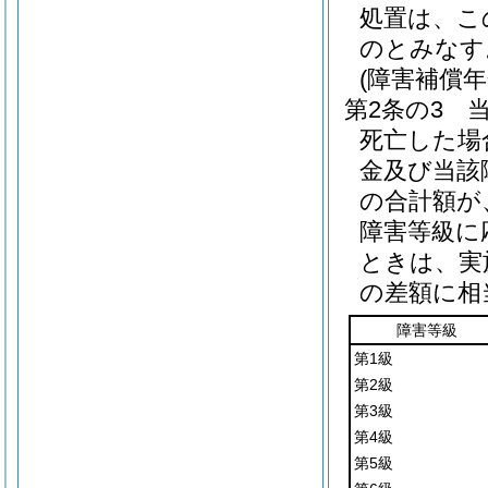
処置は、こ
のとみなす
(障害補償
第2条の3
死亡した場
金及び当該
の合計額が
障害等級に
ときは、実
の差額に相
障害等級
第1級
第2級
第3級
第4級
第5級