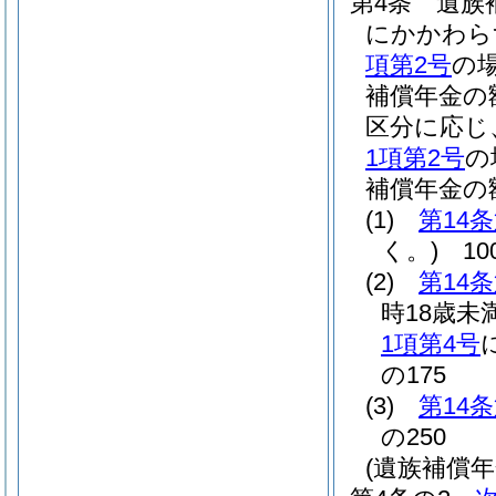
第4条
遺族
にかかわら
項第2号
の
補償年金の
区分に応じ
1項第2号
の
補償年金の
(1)
第14
く。)
10
(2)
第14
時18歳未
1項第4号
の175
(3)
第14
の250
(遺族補償