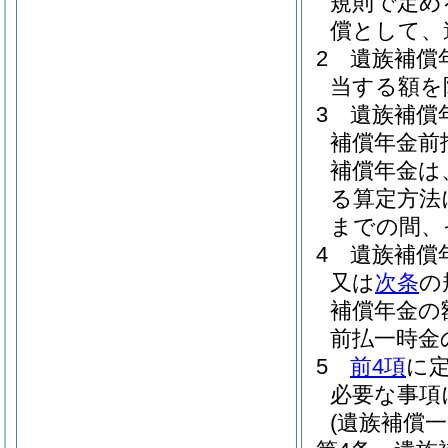
規則で定め
償として、
2
遺族補償
当する額を
3
遺族補償
補償年金前
補償年金は
る算定方法
までの間、
4
遺族補償
又は
次条
の
補償年金の
前払一時金
5
前4項
に
必要な事項
(遺族補償