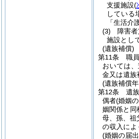
支援施設
(
している
「生活介
(3)
障害者
施設とし
(遺族補償)
第11条
職
おいては、
金又は遺族
(遺族補償年
第12条
遺
偶者
(婚姻
姻関係と同
母、孫、祖
の収入によ
(婚姻の届