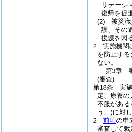
リテーシ
復帰を促
(2)
被災職
護、その
援護を図
2
実施機関
を防止する
ない。
第3章
(審査)
第18条
実
定、療養の
不服がある
う。)
に対
2
前項
の申
審査して裁