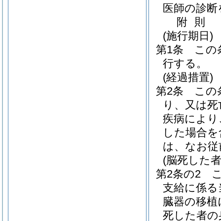
医師の診断
附
則
(施行期日)
第1条
この
行する。
(経過措置)
第2条
この
り、又は死
疾病により
した場合を
は、なお従
(脳死した
第2条の2
支給に係る
臓器の移植
死した者の