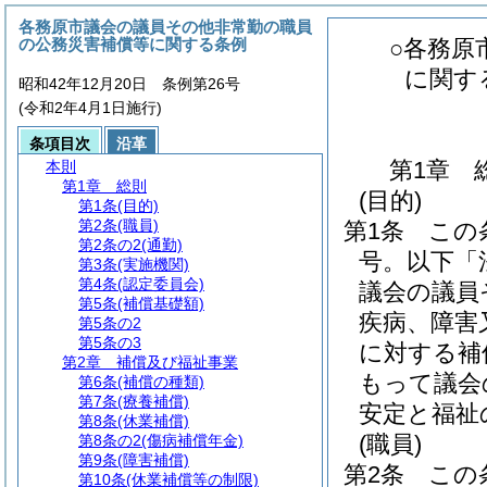
各務原市議会の議員その他非常勤の職員
の公務災害補償等に関する条例
○各務原
に関す
昭和42年12月20日 条例第26号
(令和2年4月1日施行)
条項目次
沿革
第1章
本則
第1章
総則
(目的)
第1条
(目的)
第2条
(職員)
第1条
この
第2条の2
(通勤)
号。以下「
第3条
(実施機関)
第4条
(認定委員会)
議会の議員
第5条
(補償基礎額)
疾病、障害
第5条の2
第5条の3
に対する補
第2章
補償及び福祉事業
もって議会
第6条
(補償の種類)
第7条
(療養補償)
安定と福祉
第8条
(休業補償)
(職員)
第8条の2
(傷病補償年金)
第9条
(障害補償)
第2条
この
第10条
(休業補償等の制限)