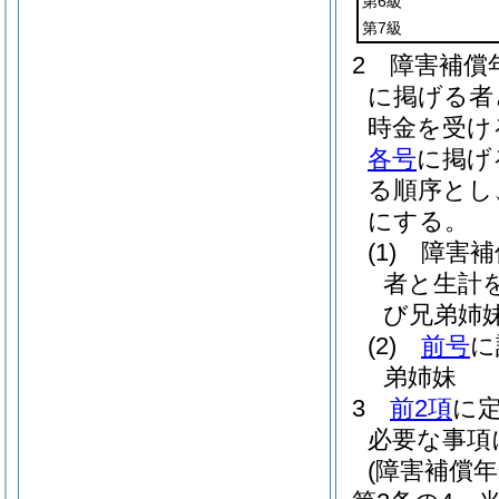
第6級
第7級
2
障害補償
に掲げる者
時金を受け
各号
に掲げ
る順序とし
にする。
(1)
障害補
者と生計
び兄弟姉
(2)
前号
に
弟姉妹
3
前2項
に
必要な事項
(障害補償