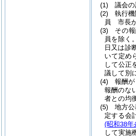
(1)
議会の
(2)
執行機
員 市長
(3)
その報
員を除く。
日又は診
いて定め
して公正
議して別
(4)
報酬が
報酬のな
者との均
(5)
地方公
定する会
(昭和38年
して実施