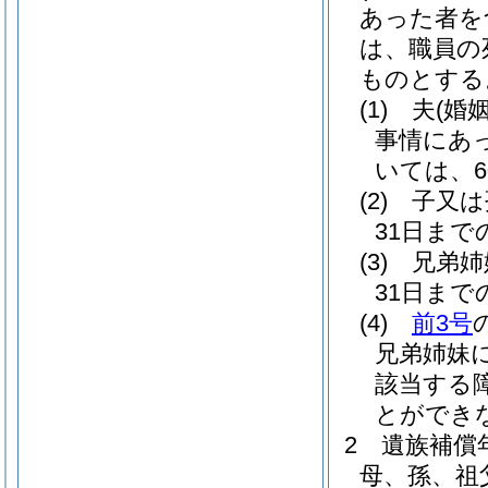
あった者を
は、職員の
ものとする
(1)
夫
(婚
事情にあ
いては、
(2)
子又は
31日ま
(3)
兄弟姉
31日ま
(4)
前3号
兄弟姉妹
該当する
とができ
2
遺族補償
母、孫、祖