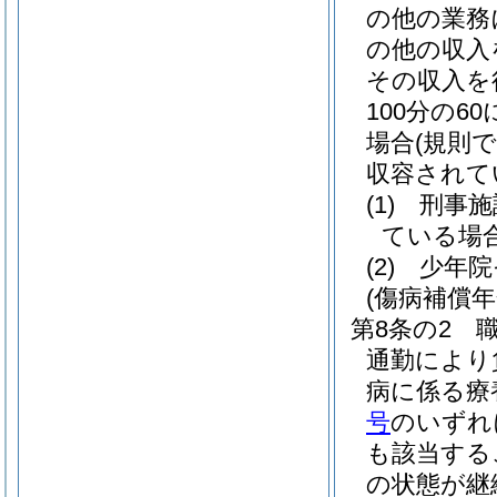
の他の業務
の他の収入
その収入を
100分の
場合
(規則
収容されて
(1)
刑事施
ている場
(2)
少年院
(傷病補償年
第8条の2
通勤により
病に係る療
号
のいずれ
も該当する
の状態が継