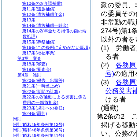
第10条の2
(介護補償)
勤の委員、
第11条
(遺族補償)
の委員その
第12条
(遺族補償年金)
第13条
非常勤の職
第14条
(遺族補償一時金)
274号)
第1
第14条の2
(年金たる補償の額の端
数処理)
以外の者を
第15条
(葬祭補償)
(1)
労働者
第16条
(この条例に定めがない事項)
第17条
(福祉事業)
る者
第3章
審査
(2)
各務原
第18条
(審査)
第19条
(審査会)
号)
の適用
第4章
雑則
第20条
(報告、出頭等)
(3)
各務原
第21条
(一時差止め)
公務災害
第22条
(期間の計算)
第22条の2
(通勤による災害に係る
ける者
費用の一部負担金)
(通勤)
第23条
(規則への委任)
第24条
(罰則)
第2条の2
附則
掲げる移動
附則
(昭和45年条例第13号)
附則
(昭和48年条例第38号)
い、公務の
附則
(昭和49年条例第41号)