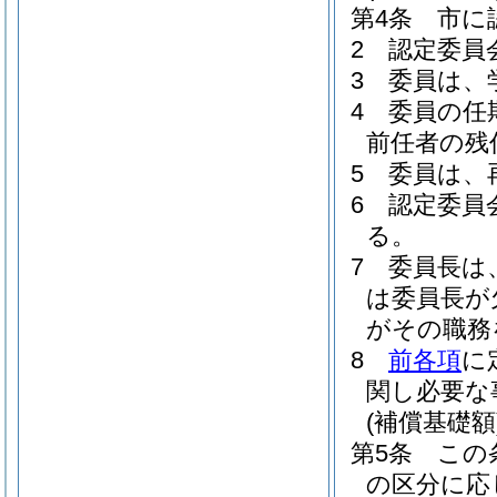
第4条
市に
2
認定委員
3
委員は、
4
委員の任
前任者の残
5
委員は、
6
認定委員
る。
7
委員長は
は委員長が
がその職務
8
前各項
に
関し必要な
(補償基礎額
第5条
この
の区分に応