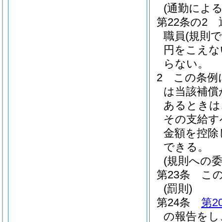
(通勤によ
第22条の2
職員
(規則
円をこえな
らない。
2
この条例
は当該補償
あるときは
その支給す
金額を控除
できる。
(規則への委
第23条
こ
(罰則)
第24条
第2
の報告をし