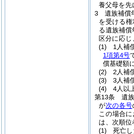
養父母を先
3
遺族補償
を受ける権
る遺族補償
区分に応じ
(1)
1人補
1項第4号
償基礎額に
(2)
2人補
(3)
3人補
(4)
4人以
第13条
遺
が
次の各号
この場合に
は、次順位
(1)
死亡し