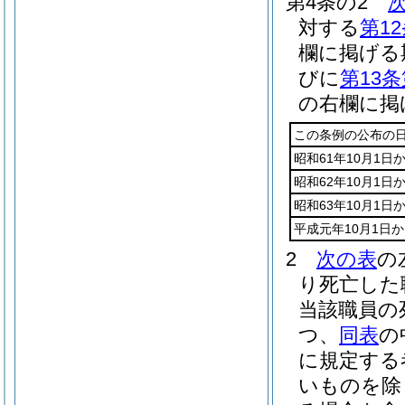
第4条の2
対する
第1
欄に掲げる
びに
第13条
の右欄に掲
この条例の公布の日
昭和61年10月1日
昭和62年10月1日
昭和63年10月1日
平成元年10月1日か
2
次の表
の
り死亡した
当該職員の
つ、
同表
の
に規定する
いものを除