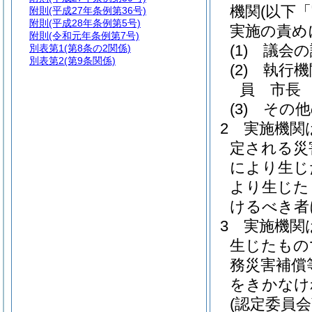
機関
(以下
附則
(平成27年条例第36号)
附則
(平成28年条例第5号)
実施の責め
附則
(令和元年条例第7号)
(1)
議会の
別表第1
(第8条の2関係)
別表第2
(第9条関係)
(2)
執行機
員 市長
(3)
その他
2
実施機関
定される災
により生じ
より生じた
けるべき者
3
実施機関
生じたもの
務災害補償
をきかなけ
(認定委員会