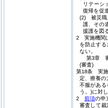
リテーシ
復帰を促
(2)
被災職
護、その
援護を図
2
実施機関
を防止する
ない。
第3章
(審査)
第18条
実
定、療養の
不服がある
う。)
に対
2
前項
の申
審査して裁