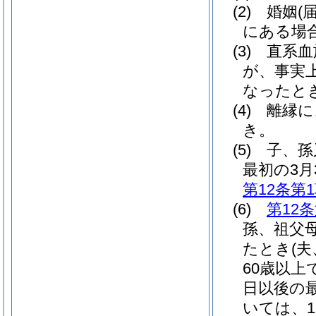
(2)
婚姻
(
にある場
(3)
直系血
が、事実
なったと
(4)
離縁に
き。
(5)
子、孫
最初の3月
第12条第
(6)
第12
孫、祖父
たとき
(
60歳以
日以後の
いては、1