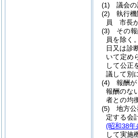
(1)
議会の
(2)
執行機
員 市長
(3)
その報
員を除く。
日又は診
いて定め
して公正
議して別
(4)
報酬が
報酬のな
者との均
(5)
地方公
定する会
(昭和38年
して実施