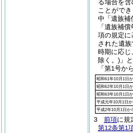
る場合を含
ことができ
中「遺族補
「遺族補償
項の規定に
された遺族
時期に応じ
除く。)
」
「第1号か
昭和61年10月1日
昭和62年10月1日
昭和63年10月1日
平成元年10月1日か
平成2年10月1日
3
前項
に規
第12条第1