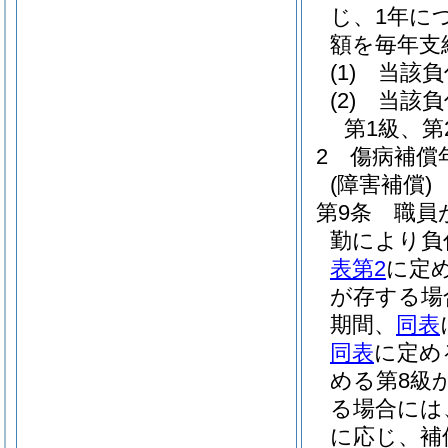
じ、1年に
額を毎年支
(1)
当該負
(2)
当該負
第1級、
2
傷病補償
(障害補償)
第9条
職員
勤により負
表第2
に定
が存する場
期間、
同表
同表
に定め
める第8級
る場合には
に応じ、補