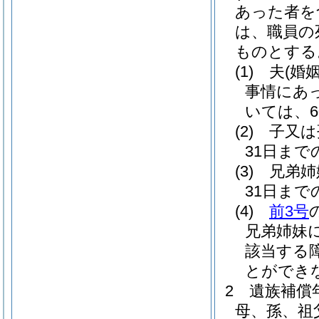
あった者を
は、職員の
ものとする
(1)
夫
(婚
事情にあ
いては、
(2)
子又は
31日ま
(3)
兄弟姉
31日ま
(4)
前3号
兄弟姉妹
該当する
とができ
2
遺族補償
母、孫、祖