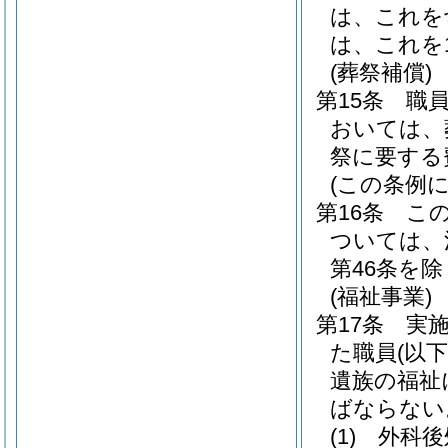
は、これを
は、これを
(葬祭補償)
第15条
職
おいては、
祭に要する
(この条例
第16条
こ
ついては、
第46条を除
(福祉事業)
第17条
実
た職員
(以
遺族の福祉
ばならない
(1)
外科後