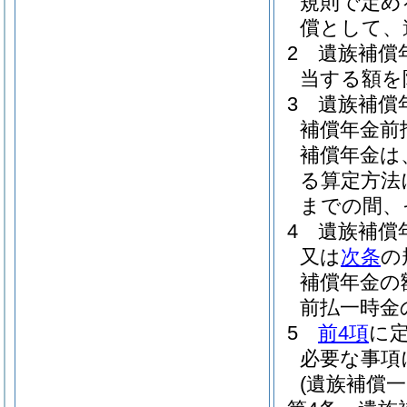
規則で定め
償として、
2
遺族補償
当する額を
3
遺族補償
補償年金前
補償年金は
る算定方法
までの間、
4
遺族補償
又は
次条
の
補償年金の
前払一時金
5
前4項
に
必要な事項
(遺族補償