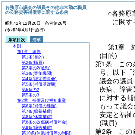
各務原市議会の議員その他非常勤の職員
の公務災害補償等に関する条例
○各務原
に関す
昭和42年12月20日 条例第26号
(令和2年4月1日施行)
条項目次
沿革
第1章
本則
第1章
総則
(目的)
第1条
(目的)
第2条
(職員)
第1条
この
第2条の2
(通勤)
号。以下「
第3条
(実施機関)
第4条
(認定委員会)
議会の議員
第5条
(補償基礎額)
疾病、障害
第5条の2
第5条の3
に対する補
第2章
補償及び福祉事業
もって議会
第6条
(補償の種類)
第7条
(療養補償)
安定と福祉
第8条
(休業補償)
(職員)
第8条の2
(傷病補償年金)
第9条
(障害補償)
第2条
この
第10条
(休業補償等の制限)