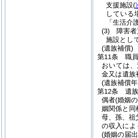
支援施設
(
している
「生活介
(3)
障害者
施設とし
(遺族補償)
第11条
職
おいては、
金又は遺族
(遺族補償年
第12条
遺
偶者
(婚姻
姻関係と同
母、孫、祖
の収入によ
(婚姻の届