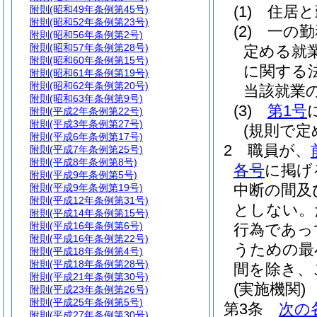
(1)
住居と
附則
(昭和49年条例第45号)
附則
(昭和52年条例第23号)
(2)
一の勤
附則
(昭和56年条例第2号)
附則
(昭和57年条例第28号)
定める就
附則
(昭和60年条例第15号)
に関する
附則
(昭和61年条例第19号)
附則
(昭和62年条例第20号)
当該就業
附則
(昭和63年条例第9号)
(3)
第1号
附則
(平成2年条例第22号)
附則
(平成3年条例第27号)
(規則で
附則
(平成6年条例第17号)
2
職員が、
附則
(平成7年条例第25号)
附則
(平成8年条例第8号)
各号
に掲げ
附則
(平成9年条例第5号)
中断の間及
附則
(平成9年条例第19号)
附則
(平成12年条例第31号)
としない。
附則
(平成14年条例第15号)
附則
(平成16年条例第6号)
行為であっ
附則
(平成16年条例第22号)
うための最
附則
(平成18年条例第4号)
附則
(平成18年条例第28号)
間を除き、
附則
(平成21年条例第30号)
(実施機関)
附則
(平成23年条例第26号)
附則
(平成25年条例第5号)
第3条
次の
附則
(平成27年条例第30号)