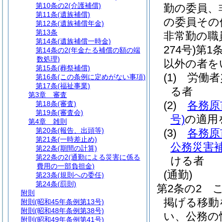
第10条の2
(介護補償)
勤の委員、
第11条
(遺族補償)
の委員その
第12条
(遺族補償年金)
第13条
非常勤の職
第14条
(遺族補償一時金)
274号)
第1
第14条の2
(年金たる補償の額の端
数処理)
以外の者を
第15条
(葬祭補償)
(1)
労働者
第16条
(この条例に定めがない事項)
第17条
(福祉事業)
る者
第3章
審査
(2)
各務原
第18条
(審査)
第19条
(審査会)
号)
の適用
第4章
雑則
第20条
(報告、出頭等)
(3)
各務原
第21条
(一時差止め)
公務災害
第22条
(期間の計算)
第22条の2
(通勤による災害に係る
ける者
費用の一部負担金)
(通勤)
第23条
(規則への委任)
第24条
(罰則)
第2条の2
附則
掲げる移動
附則
(昭和45年条例第13号)
附則
(昭和48年条例第38号)
い、公務の
附則
(昭和49年条例第41号)