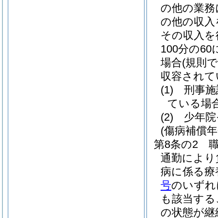
の他の業務
の他の収入
その収入を
100分の
場合
(規則
収容されて
(1)
刑事施
ている場
(2)
少年院
(傷病補償年
第8条の2
通勤により
病に係る療
号
のいずれ
も該当する
の状態が継