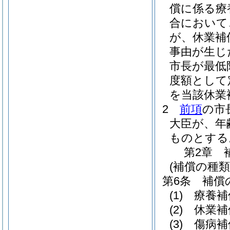
償に係る療
合において
が、休業補
事由が生じ
市長が最低
度額として
を当該休業
2
前項
の市
大臣が、年
ものとする
第2章
(補償の種類
第6条
補償
(1)
療養補
(2)
休業補
(3)
傷病補