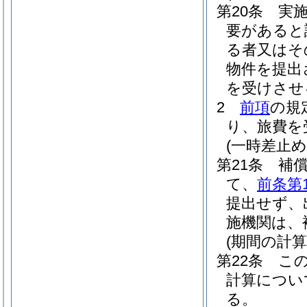
第20条
実
要があると
る者又はそ
物件を提出
を受けさせ
2
前項
の規
り、旅費を
(一時差止め
第21条
補
て、
前条第
提出せず、
施機関は、
(期間の計算
第22条
こ
計算につい
る。