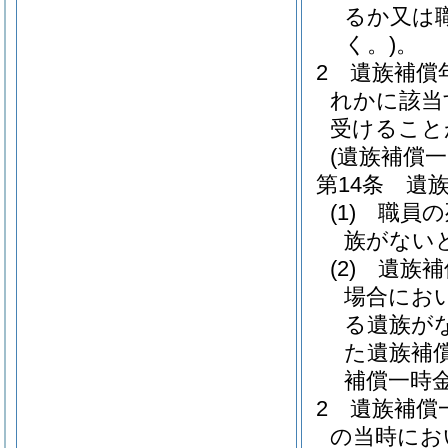
るか又は
く。)
。
2
遺族補償
れかに該当
受けること
(遺族補償一
第14条
遺
(1)
職員の
族がない
(2)
遺族補
場合にお
る遺族が
た遺族補
補償一時
2
遺族補償
の当時にお