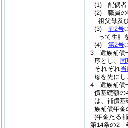
(1)
配偶者
(2)
職員の
祖父母及
(3)
前2号
って生計
(4)
第2号
3
遺族補償
序とし、
同
それぞれ
当
母を先にし
4
遺族補償
償基礎額の
は、補償基
族補償年金
(年金たる
第14条の2