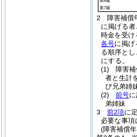
第6級
第7級
2
障害補償
に掲げる者
時金を受け
各号
に掲げ
る順序とし
にする。
(1)
障害補
者と生計
び兄弟姉
(2)
前号
に
弟姉妹
3
前2項
に
必要な事項
(障害補償