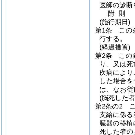
医師の診断
附
則
(施行期日)
第1条
この
行する。
(経過措置)
第2条
この
り、又は死
疾病により
した場合を
は、なお従
(脳死した
第2条の2
支給に係る
臓器の移植
死した者の