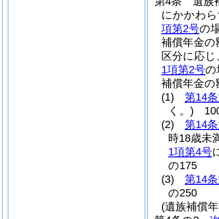
第4条
遺族
にかかわら
項第2号
の
補償年金の
区分に応じ
1項第2号
の
補償年金の
(1)
第14
く。)
10
(2)
第14
時18歳未
1項第4号
の175
(3)
第14
の250
(遺族補償