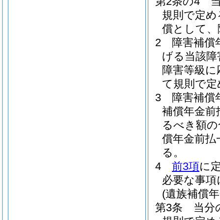
第2条の4
規則で定め
償として、
2
障害補償
げる当該障
障害等級に
て規則で定
3
障害補償
補償年金前
るべき額の
償年金前払
る。
4
前3項
に
必要な事項
(遺族補償
第3条
当分