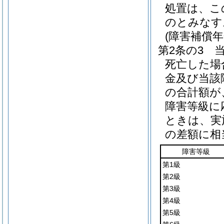
処置は、こ
のとみなす
(障害補償
第2条の3
死亡した場
金及び当該
の合計額が
障害等級に
ときは、実
の差額に相
障害等級
第1級
第2級
第3級
第4級
第5級