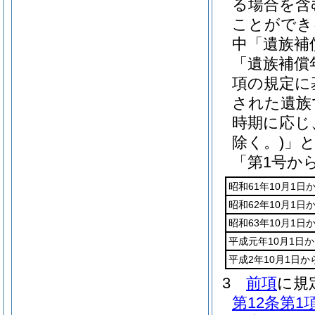
る場合を含
ことができ
中「遺族補
「遺族補償
項の規定に
された遺族
時期に応じ
除く。)
」
「第1号か
昭和61年10月1日
昭和62年10月1日
昭和63年10月1日
平成元年10月1日か
平成2年10月1日
3
前項
に規
第12条第1