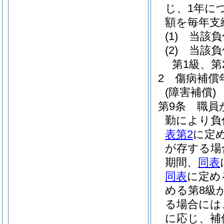
じ、1年に
額を毎年支
(1)
当該負
(2)
当該負
第1級、
2
傷病補償
(障害補償)
第9条
職員
勤により負
表第2
に定
が存する場
期間、
同表
同表
に定め
める第8級
る場合には
に応じ、補