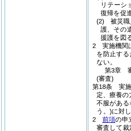
リテーシ
復帰を促
(2)
被災職
護、その
援護を図
2
実施機関
を防止する
ない。
第3章
(審査)
第18条
実
定、療養の
不服がある
う。)
に対
2
前項
の申
審査して裁