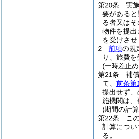
第20条
実
要があると
る者又はそ
物件を提出
を受けさせ
2
前項
の規
り、旅費を
(一時差止め
第21条
補
て、
前条第
提出せず、
施機関は、
(期間の計算
第22条
こ
計算につい
る。