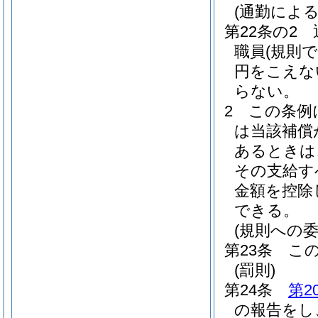
(通勤によ
第22条の2
職員
(規則
円をこえな
らない。
2
この条例
は当該補償
あるときは
その支給す
金額を控除
できる。
(規則への委
第23条
こ
(罰則)
第24条
第2
の報告をし