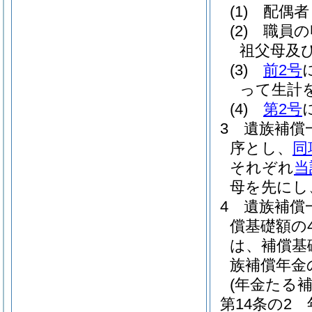
(1)
配偶者
(2)
職員の
祖父母及
(3)
前2号
って生計
(4)
第2号
3
遺族補償
序とし、
同
それぞれ
当
母を先にし
4
遺族補償
償基礎額の
は、補償基
族補償年金
(年金たる
第14条の2