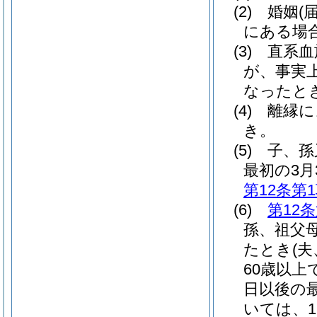
(2)
婚姻
(
にある場
(3)
直系血
が、事実
なったと
(4)
離縁に
き。
(5)
子、孫
最初の3月
第12条第
(6)
第12
孫、祖父
たとき
(
60歳以
日以後の
いては、1