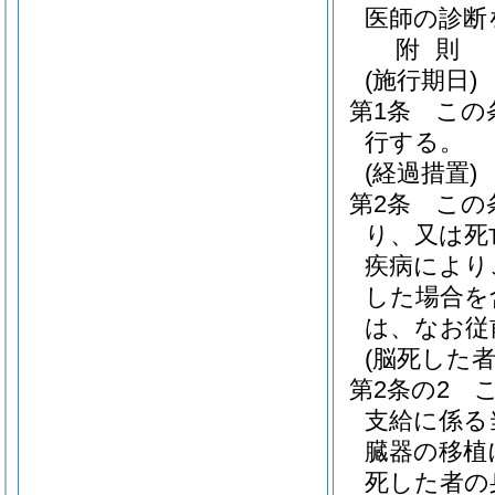
医師の診断
附
則
(施行期日)
第1条
この
行する。
(経過措置)
第2条
この
り、又は死
疾病により
した場合を
は、なお従
(脳死した
第2条の2
支給に係る
臓器の移植
死した者の