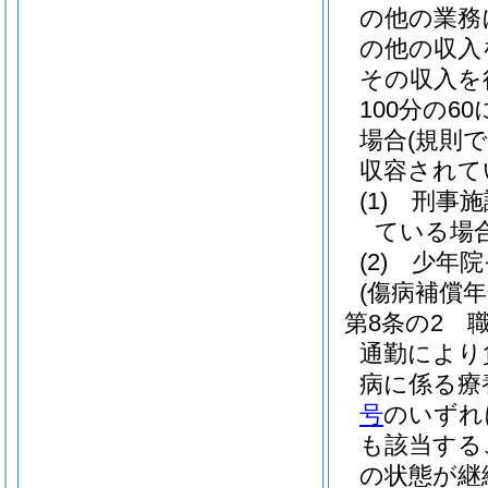
の他の業務
の他の収入
その収入を
100分の
場合
(規則
収容されて
(1)
刑事施
ている場
(2)
少年院
(傷病補償年
第8条の2
通勤により
病に係る療
号
のいずれ
も該当する
の状態が継