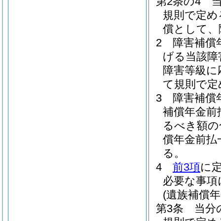
第2条の4
規則で定め
償として、
2
障害補償
げる当該障
障害等級に
て規則で定
3
障害補償
補償年金前
るべき額の
償年金前払
る。
4
前3項
に
必要な事項
(遺族補償
第3条
当分