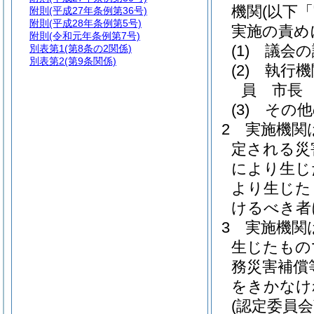
機関
(以下
附則
(平成27年条例第36号)
附則
(平成28年条例第5号)
実施の責め
附則
(令和元年条例第7号)
(1)
議会の
別表第1
(第8条の2関係)
別表第2
(第9条関係)
(2)
執行機
員 市長
(3)
その他
2
実施機関
定される災
により生じ
より生じた
けるべき者
3
実施機関
生じたもの
務災害補償
をきかなけ
(認定委員会