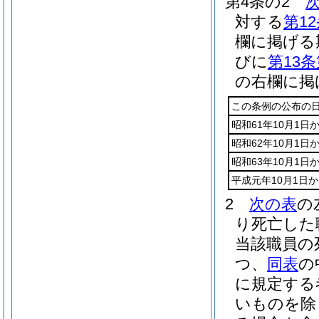
第4条の2
対する
第1
欄に掲げる
びに
第13条
の右欄に掲
この条例の公布の日
昭和61年10月1日
昭和62年10月1日
昭和63年10月1日
平成元年10月1日か
2
次の表
の
り死亡した
当該職員の
つ、
同表
の
に規定する
いものを除