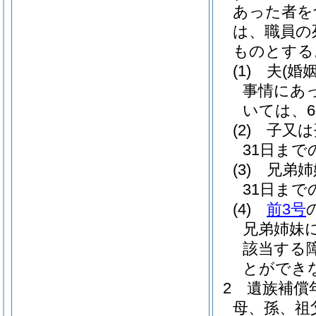
あった者を
は、職員の
ものとする
(1)
夫
(婚
事情にあ
いては、
(2)
子又は
31日ま
(3)
兄弟姉
31日ま
(4)
前3号
兄弟姉妹
該当する
とができ
2
遺族補償
母、孫、祖