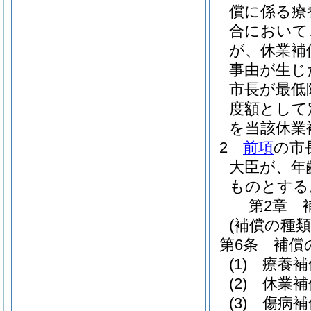
償に係る療
合において
が、休業補
事由が生じ
市長が最低
度額として
を当該休業
2
前項
の市
大臣が、年
ものとする
第2章
(補償の種類
第6条
補償
(1)
療養補
(2)
休業補
(3)
傷病補