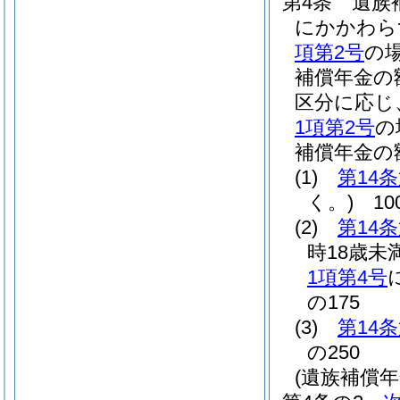
第4条
遺族
にかかわら
項第2号
の
補償年金の
区分に応じ
1項第2号
の
補償年金の
(1)
第14
く。)
10
(2)
第14
時18歳未
1項第4号
の175
(3)
第14
の250
(遺族補償