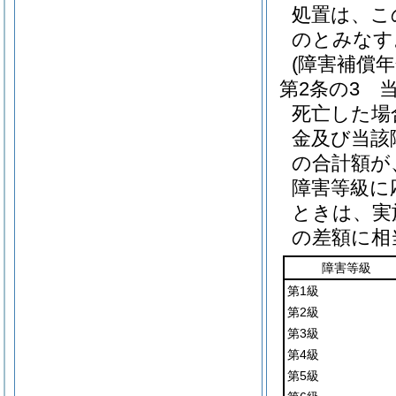
処置は、こ
のとみなす
(障害補償
第2条の3
死亡した場
金及び当該
の合計額が
障害等級に
ときは、実
の差額に相
障害等級
第1級
第2級
第3級
第4級
第5級