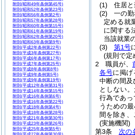
(1)
住居と
附則
(昭和49年条例第45号)
附則
(昭和52年条例第23号)
(2)
一の勤
附則
(昭和56年条例第2号)
附則
(昭和57年条例第28号)
定める就
附則
(昭和60年条例第15号)
に関する
附則
(昭和61年条例第19号)
附則
(昭和62年条例第20号)
当該就業
附則
(昭和63年条例第9号)
(3)
第1号
附則
(平成2年条例第22号)
附則
(平成3年条例第27号)
(規則で
附則
(平成6年条例第17号)
2
職員が、
附則
(平成7年条例第25号)
附則
(平成8年条例第8号)
各号
に掲げ
附則
(平成9年条例第5号)
中断の間及
附則
(平成9年条例第19号)
附則
(平成12年条例第31号)
としない。
附則
(平成14年条例第15号)
附則
(平成16年条例第6号)
行為であっ
附則
(平成16年条例第22号)
うための最
附則
(平成18年条例第4号)
附則
(平成18年条例第28号)
間を除き、
附則
(平成21年条例第30号)
(実施機関)
附則
(平成23年条例第26号)
附則
(平成25年条例第5号)
第3条
次の
附則
(平成27年条例第30号)