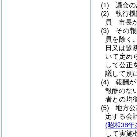
(1)
議会の
(2)
執行機
員 市長
(3)
その報
員を除く。
日又は診
いて定め
して公正
議して別
(4)
報酬が
報酬のな
者との均
(5)
地方公
定する会
(昭和38年
して実施