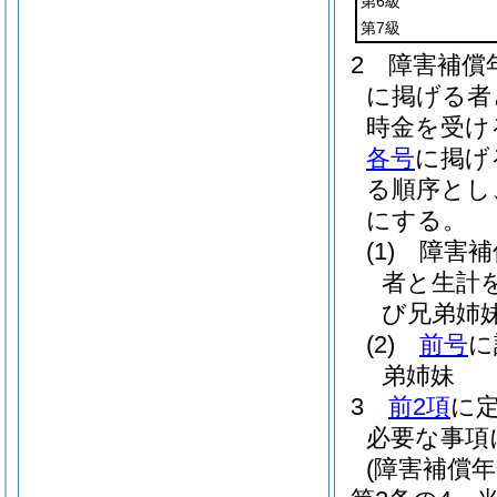
第6級
第7級
2
障害補償
に掲げる者
時金を受け
各号
に掲げ
る順序とし
にする。
(1)
障害補
者と生計
び兄弟姉
(2)
前号
に
弟姉妹
3
前2項
に
必要な事項
(障害補償