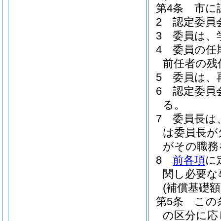
第4条
市に
2
認定委員
3
委員は、
4
委員の任
前任者の残
5
委員は、
6
認定委員
る。
7
委員長は
は委員長が
がその職務
8
前各項
に
関し必要な
(補償基礎額
第5条
この
の区分に応