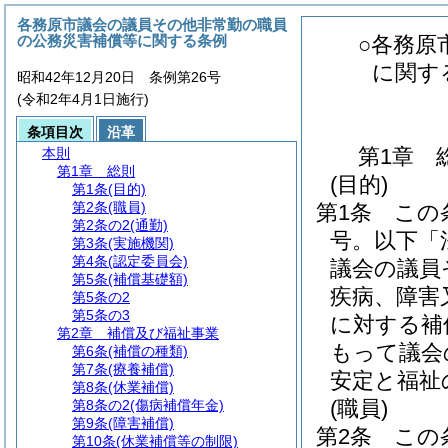
各務原市議会の議員その他非常勤の職員
の公務災害補償等に関する条例
○各務原
に関す
昭和42年12月20日 条例第26号
(令和2年4月1日施行)
条項目次
沿革
第1章
本則
第1章
総則
(目的)
第1条
(目的)
第2条
(職員)
第1条
この
第2条の2
(通勤)
号。以下「
第3条
(実施機関)
第4条
(認定委員会)
議会の議員
第5条
(補償基礎額)
疾病、障害
第5条の2
第5条の3
に対する補
第2章
補償及び福祉事業
もって議会
第6条
(補償の種類)
第7条
(療養補償)
安定と福祉
第8条
(休業補償)
(職員)
第8条の2
(傷病補償年金)
第9条
(障害補償)
第2条
この
第10条
(休業補償等の制限)