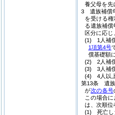
養父母を先
3
遺族補償
を受ける権
る遺族補償
区分に応じ
(1)
1人補
1項第4号
償基礎額に
(2)
2人補
(3)
3人補
(4)
4人以
第13条
遺
が
次の各号
この場合に
は、次順位
(1)
死亡し