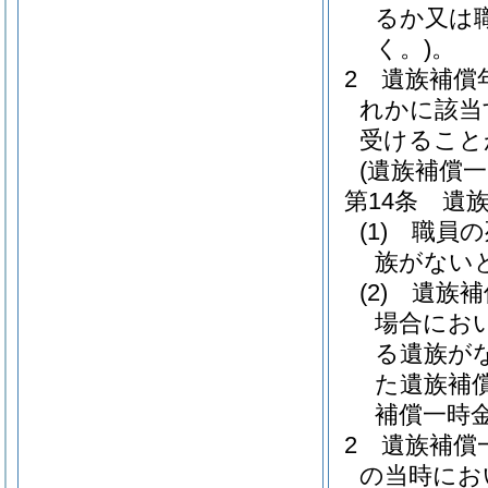
るか又は
く。)
。
2
遺族補償
れかに該当
受けること
(遺族補償一
第14条
遺
(1)
職員の
族がない
(2)
遺族補
場合にお
る遺族が
た遺族補
補償一時
2
遺族補償
の当時にお