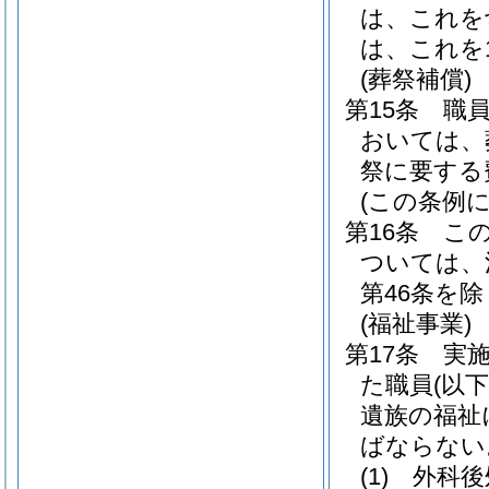
は、これを
は、これを
(葬祭補償)
第15条
職
おいては、
祭に要する
(この条例
第16条
こ
ついては、
第46条を除
(福祉事業)
第17条
実
た職員
(以
遺族の福祉
ばならない
(1)
外科後