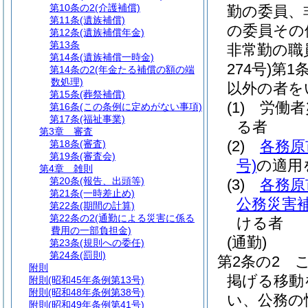
第10条の2
(介護補償)
勤の委員、
第11条
(遺族補償)
の委員その
第12条
(遺族補償年金)
第13条
非常勤の職
第14条
(遺族補償一時金)
274号)
第1
第14条の2
(年金たる補償の額の端
数処理)
以外の者を
第15条
(葬祭補償)
(1)
労働者
第16条
(この条例に定めがない事項)
第17条
(福祉事業)
る者
第3章
審査
(2)
各務原
第18条
(審査)
第19条
(審査会)
号)
の適用
第4章
雑則
第20条
(報告、出頭等)
(3)
各務原
第21条
(一時差止め)
公務災害
第22条
(期間の計算)
第22条の2
(通勤による災害に係る
ける者
費用の一部負担金)
(通勤)
第23条
(規則への委任)
第24条
(罰則)
第2条の2
附則
掲げる移動
附則
(昭和45年条例第13号)
附則
(昭和48年条例第38号)
い、公務の
附則
(昭和49年条例第41号)