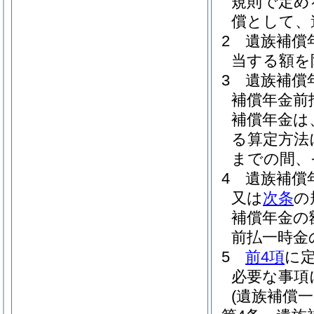
規則で定め
償として、
2
遺族補償
当する額を
3
遺族補償
補償年金前
補償年金は
る算定方法
までの間、
4
遺族補償
又は
次条
の
補償年金の
前払一時金
5
前4項
に
必要な事項
(遺族補償