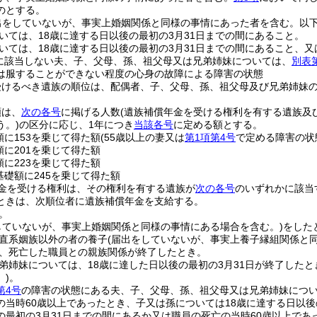
のとする。
出をしていないが、事実上婚姻関係と同様の事情にあった者を含む。以下
いては、18歳に達する日以後の最初の3月31日までの間にあること。
いては、18歳に達する日以後の最初の3月31日までの間にあること、又
に該当しない夫、子、父母、孫、祖父母又は兄弟姉妹については、
別表
は服することができない程度の心身の故障による障害の状態
受けるべき遺族の順位は、配偶者、子、父母、孫、祖父母及び兄弟姉妹
額は、
次の各号
に掲げる人数
(遺族補償年金を受ける権利を有する遺族及
う。)
の区分に応じ、1年につき
当該各号
に定める額とする。
額に153を乗じて得た額
(55歳以上の妻又は
第1項第4号
で定める障害の状
額に201を乗じて得た額
額に223を乗じて得た額
基礎額に245を乗じて得た額
金を受ける権利は、その権利を有する遺族が
次の各号
のいずれかに該当
ときは、次順位者に遺族補償年金を支給する。
。
していないが、事実上婚姻関係と同様の事情にある場合を含む。)
をした
直系姻族以外の者の養子
(届出をしていないが、事実上養子縁組関係と
、死亡した職員との親族関係が終了したとき。
弟姉妹については、18歳に達した日以後の最初の3月31日が終了したと
)
。
第4号
の障害の状態にある夫、子、父母、孫、祖父母又は兄弟姉妹につ
の当時60歳以上であったとき、子又は孫については18歳に達する日以後
の最初の3月31日までの間にあるか又は職員の死亡の当時60歳以上であ