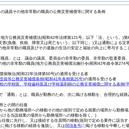
会の議員その他非常勤の職員の公務災害補償等に関する条例
、地方公務員災害補償法
(昭和42年法律第121号。以下「法」という。)
第
災害
(負傷、疾病、障害又は死亡をいう。以下同じ。)
又は通勤による災
の他非常勤の職員及びその遺族の生活の安定と福祉の向上に寄与するこ
「職員」とは、議会の議員、委員会の非常勤の委員、非常勤の監査委員
の他の非常勤の職員
(地方公務員災害補償法施行令
(昭和42年政令第274号
償保険法
(昭和22年法律第50号)
の適用を受ける者
団員等公務災害補償条例
(昭和41年条例第25号)
の適用を受ける者
校の学校医、学校歯科医及び学校薬剤師の公務災害補償に関する条例
(
で「通勤」とは、職員が勤務のため、次に掲げる移動を、合理的な経路
所との間の往復
から他の勤務場所への移動その他の規則で定める就業の場所から勤務場
おける当該就業の場所から勤務場所への移動を除く。)
る往復に先行し、又は後続する住居間の移動
(規則で定める要件に該当す
号
に掲げる移動の経路を逸脱し、又は
同項各号
に掲げる移動を中断した