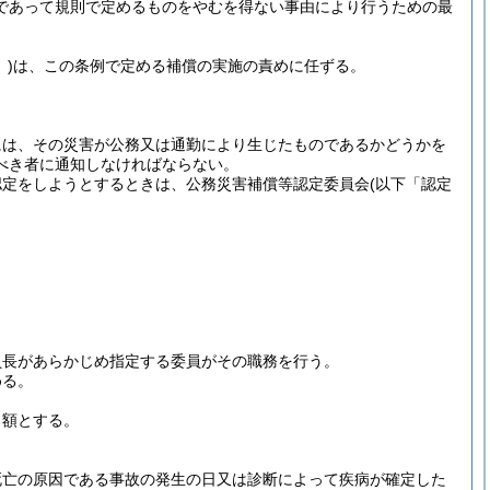
であって規則で定めるものをやむを得ない事由により行うための最
)
は、この条例で定める補償の実施の責めに任ずる。
には、その災害が公務又は通勤により生じたものであるかどうかを
べき者に通知しなければならない。
認定をしようとするときは、公務災害補償等認定委員会
(以下「認定
員長があらかじめ指定する委員がその職務を行う。
める。
る額とする。
亡の原因である事故の発生の日又は診断によって疾病が確定した