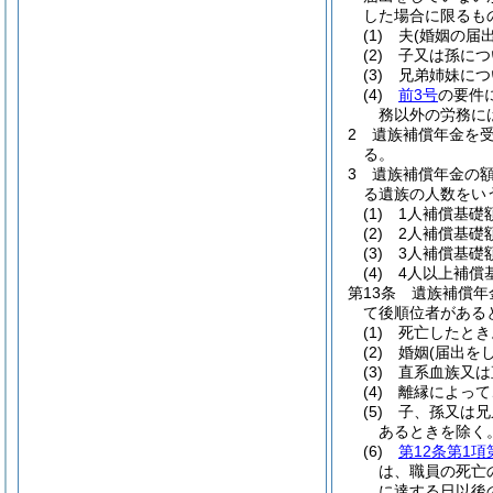
した場合に限るも
(1)
夫
(婚姻の届
(2)
子又は孫につ
(3)
兄弟姉妹につ
(4)
前3号
の要件
務以外の労務に
2
遺族補償年金を
る。
3
遺族補償年金の
る遺族の人数をい
(1)
1人補償基礎
(2)
2人補償基礎
(3)
3人補償基礎
(4)
4人以上補償
第13条
遺族補償年
て後順位者がある
(1)
死亡したとき
(2)
婚姻
(届出を
(3)
直系血族又は
(4)
離縁によって
(5)
子、孫又は兄
あるときを除く。
(6)
第12条第1項
は、職員の死亡
に達する日以後