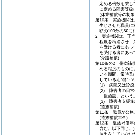
定める倍数を乗じ
に定める障害等級
(休業補償等の制限
第10条
実施機関は
生じさせた職員に
額の100分の30
2
実施機関は、正
程度を増進させ、
を受ける者にあっ
を受ける者にあっ
(介護補償)
第10条の2
傷病補
める程度のものに
いる期間、常時又
している期間につ
(1)
病院又は診療
(2)
障害者の日常
援施設」という。
(3)
障害者支援施
(遺族補償)
第11条
職員が公務
(遺族補償年金)
第12条
遺族補償年
含む。以下同じ。)
届出をしていない