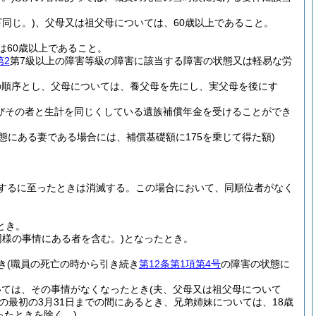
同じ。)
、父母又は祖父母については、60歳以上であること。
は60歳以上であること。
第2
第7級以上の障害等級の障害に該当する障害の状態又は軽易な労
の順序とし、父母については、養父母を先にし、実父母を後にす
びその者と生計を同じくしている遺族補償年金を受けることができ
態にある妻である場合には、補償基礎額に175を乗じて得た額)
するに至ったときは消滅する。
この場合において、同順位者がなく
とき。
同様の事情にある者を含む。)
となったとき。
き
(職員の死亡の時から引き続き
第12条第1項第4号
の障害の状態に
いては、その事情がなくなったとき
(夫、父母又は祖父母について
の最初の3月31日までの間にあるとき、兄弟姉妹については、18歳
ったときを除く。)
。