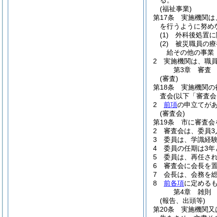
る。
(福祉事業)
第17条
実施機関は
を行うように努め
(1)
外科後処置に
(2)
被災職員の療
給その他の事業
2
実施機関は、職
第3章
審査
(審査)
第18条
実施機関の
査会
(以下「審査会
2
前項
の申立てが
(審査会)
第19条
市に審査会
2
審査会は、委員3
3
委員は、学識経
4
委員の任期は3年
5
委員は、再任さ
6
審査会に会長を
7
会長は、会務を
8
前各項
に定める
第4章
雑則
(報告、出頭等)
第20条
実施機関又