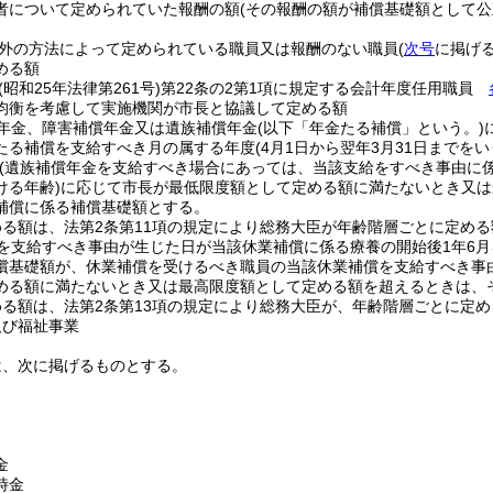
者について定められていた報酬の額
(その報酬の額が補償基礎額として
外の方法によって定められている職員又は報酬のない職員
(
次号
に掲げる
める額
(昭和25年法律第261号)
第22条の2第1項に規定する会計年度任用職員
均衡を考慮して実施機関が市長と協議して定める額
年金、障害補償年金又は遺族補償年金
(以下「年金たる補償」という。)
たる補償を支給すべき月の属する年度
(4月1日から翌年3月31日までを
(遺族補償年金を支給すべき場合にあっては、当該支給をすべき事由に
ける年齢)
に応じて市長が最低限度額として定める額に満たないとき又は
補償に係る補償基礎額とする。
める額は、法第2条第11項の規定により総務大臣が年齢階層ごとに定め
を支給すべき事由が生じた日が当該休業補償に係る療養の開始後1年6
償基礎額が、休業補償を受けるべき職員の当該休業補償を支給すべき事
める額に満たないとき又は最高限度額として定める額を超えるときは、
める額は、法第2条第13項の規定により総務大臣が、年齢階層ごとに定
及び福祉事業
は、次に掲げるものとする。
金
時金