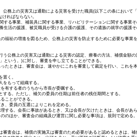
、公務上の災害又は通勤による災害を受けた職員
(以下この条において
なければならない。
関する事業、補装具に関する事業、リハビリテーションに関する事業そ
養生活の援護、被災職員が受ける介護の援護、その遺族の就学の援護そ
員の福祉の増進を図るため、公務上の災害を防止するために必要な事業
行う公務上の災害又は通勤による災害の認定、療養の方法、補償金額の
」という。)
に対し、審査を申し立てることができる。
あったときは、審査会は、速やかにこれを審査して裁定を行い、これを
を置く。
人をもって組織する。
験を有する者のうちから市長が委嘱する。
とする。
ただし、補欠の委員の任期は前任者の残任期間とする。
れることができる。
置き、委員の互選によりこれを定める。
総理する。
会長に事故があるとき、又は会長が欠けたときは、会長があ
もののほか、審査会の組織及び運営に関し必要な事項は、規則で定める
は審査会は、補償の実施又は審査のため必要があると認めるときは、補