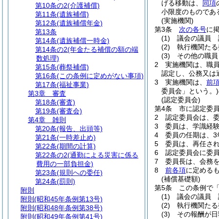
げる移動は、
同項
第10条の2
(介護補償)
小限度のものであ
第11条
(遺族補償)
(実施機関)
第12条
(遺族補償年金)
第3条
次の各号
に
第13条
(1)
議会の議員 
第14条
(遺族補償一時金)
(2)
執行機関たる
第14条の2
(年金たる補償の額の端
(3)
その他の職員
数処理)
2
実施機関は、職
第15条
(葬祭補償)
認定し、公務又は
第16条
(この条例に定めがない事項)
3
実施機関は、
前
第17条
(福祉事業)
委員会」という。)
第3章
審査
(認定委員会)
第18条
(審査)
第4条
市に認定委
第19条
(審査会)
2
認定委員会は、委
第4章
雑則
3
委員は、学識経
第20条
(報告、出頭等)
4
委員の任期は、3
第21条
(一時差止め)
5
委員は、再任さ
第22条
(期間の計算)
6
認定委員会に委
第22条の2
(通勤による災害に係る
7
委員長は、会務
費用の一部負担金)
8
前各項
に定める
第23条
(規則への委任)
(補償基礎額)
第24条
(罰則)
第5条
この条例で
附則
(1)
議会の議員 
附則
(昭和45年条例第13号)
(2)
執行機関たる
附則
(昭和48年条例第38号)
(3)
その報酬が日
附則
(昭和49年条例第41号)