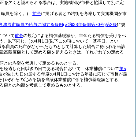
公正を欠くと認められる場合は、実施機関が市長と協議して別に定
職員を除く。)
前号
に掲げる者との均衡を考慮して実施機関が市
各務原市職員の給与に関する条例
(昭和38年条例第70号)
第2条
に規
について
前条
の規定による補償基礎額が、年金たる補償を受けるべ
いう。以下同じ。)
の4月1日
(以下この項において「基準日」とい
係る職員の死亡がなかったものとして計算した場合に得られる当該
最高限度額として定める額を超えるときは、それぞれその定める
る額との均衡を考慮して定めるものとする。
月を経過した日以後の日である場合において、休業補償について
第5
由が生じた日の属する年度の4月1日における年齢に応じて市長が最
それぞれその定める額を当該休業補償に係る補償基礎額とする。
める額との均衡を考慮して定めるものとする。