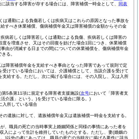
等級に該当する障害が存する場合には、障害補償一時金として、
同表
くは通勤による負傷若しくは疾病又はこれらの原因となった事故を
支給すべき休業補償、傷病補償年金又は障害補償の金額からその金
、疾病若しくは障害若しくは通勤による負傷、疾病若しくは障害の
程度を増進させ、又はその回復を妨げた場合1回につき、休業補償
償事由が消滅する日までの間)
についての休業補償を、傷病補償年金
できる。
又は障害補償年金を支給すべき事由となった障害であって規則で定
を受けている場合においては、介護補償として、当該介護を受けて
を支給する。
ただし、次に掲げる場合には、その入院し、又は入所
)
第5条第11項に規定する障害者支援施設
(
次号
において「障害者支
活介護」という。)
を受けている場合に限る。)
に入所している場合
その遺族に対して、遺族補償年金又は遺族補償一時金を支給する。
いが、職員の死亡の当時事実上婚姻関係と同様の事情にあった者を
収入によって生計を維持していたものとする。
ただし、妻
(婚姻の
。)
以外の者にあっては、職員の死亡の当時次に掲げる要件に該当