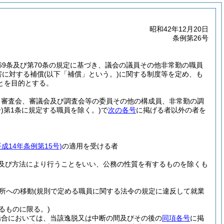
昭和42年12月20日
条例第26号
69条及び第70条の規定に基づき、議会の議員その他非常勤の職員
害に対する補償
(以下「補償」という。)
に関する制度等を定め、も
とを目的とする。
、審査会、審議会及び調査会等の委員その他の構成員、非常勤の調
)
第1条に規定する職員を除く。)
で
次の各号
に掲げる者以外の者を
平成14年条例第15号)
の適用を受ける者
及び方法により行うことをいい、公務の性質を有するものを除くも
所への移動
(規則で定める職員に関する法令の規定に違反して就業
るものに限る。)
場合においては、当該逸脱又は中断の間及びその後の
同項各号
に掲