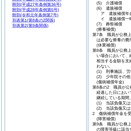
(5)
介護補償
附則
(平成27年条例第36号)
(6)
遺族補償
附則
(平成28年条例第5号)
ア
遺族補償年
附則
(令和元年条例第7号)
イ
遺族補償一
別表第1
(第8条の2関係)
(7)
葬祭補償
別表第2
(第9条関係)
(療養補償)
第7条
職員が公務
は必要な療養の費
(休業補償)
第8条
職員が公務
い場合において、
相当する金額を支
わない。
(1)
刑事施設、労
(2)
少年院その他
(傷病補償年金)
第8条の2
職員が公
経過した日におい
継続している期間
(1)
当該負傷又は
(2)
当該負傷又は
2
傷病補償年金を
(障害補償)
第9条
職員が公務
の障害等級に該当