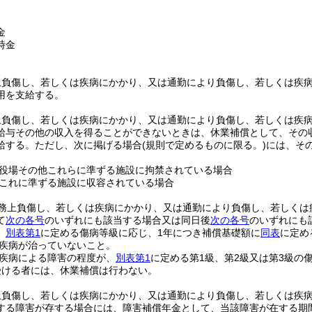
金
時金
上負傷し、若しくは疾病にかかり、又は通勤により負傷し、若しくは疾
用を支給する。
上負傷し、若しくは疾病にかかり、又は通勤により負傷し、若しくは疾
給与その他の収入を得ることができないときは、休業補償として、その収
給する。
ただし、次に掲げる場合
(規則で定めるものに限る。)
には、そ
役場その他これらに準ずる施設に拘禁されている場合
これに準ずる施設に収容されている場合
務上負傷し、若しくは疾病にかかり、又は通勤により負傷し、若しくは
て
次の各号
のいずれにも該当する場合又は同日後
次の各号
のいずれにも
、
別表第1
に定める傷病等級に応じ、1年につき補償基礎額に
同表
に定め
疾病が治っていないこと。
疾病による障害の程度が、
別表第1
に定める第1級、第2級又は第3級の
受ける者には、休業補償は行わない。
上負傷し、若しくは疾病にかかり、又は通勤により負傷し、若しくは疾
する障害が存する場合には、障害補償年金として、当該障害が在する期