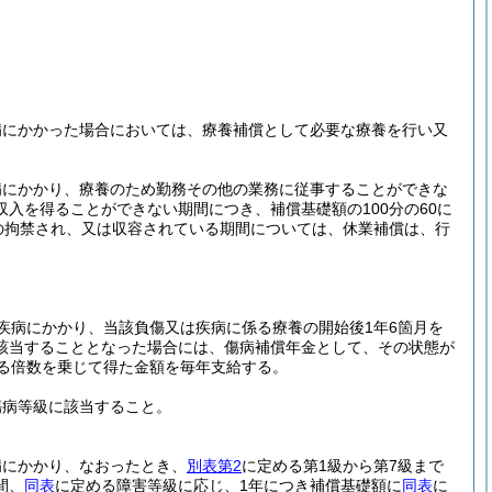
病にかかった場合においては、療養補償として必要な療養を行い又
病にかかり、療養のため勤務その他の業務に従事することができな
入を得ることができない期間につき、補償基礎額の100分の60に
の拘禁され、又は収容されている期間については、休業補償は、行
疾病にかかり、当該負傷又は疾病に係る療養の開始後1年6箇月を
該当することとなった場合には、傷病補償年金として、その状態が
る倍数を乗じて得た金額を毎年支給する。
傷病等級に該当すること。
病にかかり、なおったとき、
別表第2
に定める第1級から第7級まで
間、
同表
に定める障害等級に応じ、1年につき補償基礎額に
同表
に