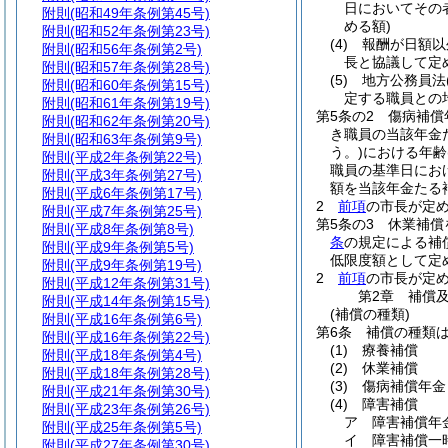
日においてその
附則
(昭和49年条例第45号)
める額)
附則
(昭和52年条例第23号)
(4)
報酬が日額以
附則
(昭和56年条例第2号)
長と協議して定
附則
(昭和57年条例第28号)
(5)
地方公務員法
附則
(昭和60年条例第15号)
定する職員との
附則
(昭和61年条例第19号)
第5条の2
傷病補償
附則
(昭和62年条例第20号)
き職員の当該年金
附則
(昭和63年条例第9号)
う。)
における年齢
附則
(平成2年条例第22号)
職員の基準日にお
附則
(平成3年条例第27号)
額を当該年金たる
附則
(平成6年条例第17号)
2
前項
の市長が定
附則
(平成7年条例第25号)
第5条の3
休業補償
附則
(平成8年条例第8号)
条
の規定による補
附則
(平成9年条例第5号)
低限度額として定
附則
(平成9年条例第19号)
2
前項
の市長が定
附則
(平成12年条例第31号)
第2章
補償
附則
(平成14年条例第15号)
(補償の種類)
附則
(平成16年条例第6号)
第6条
補償の種類
附則
(平成16年条例第22号)
(1)
療養補償
附則
(平成18年条例第4号)
(2)
休業補償
附則
(平成18年条例第28号)
(3)
傷病補償年金
附則
(平成21年条例第30号)
(4)
障害補償
附則
(平成23年条例第26号)
ア
障害補償年
附則
(平成25年条例第5号)
イ
障害補償一
附則
(平成27年条例第30号)