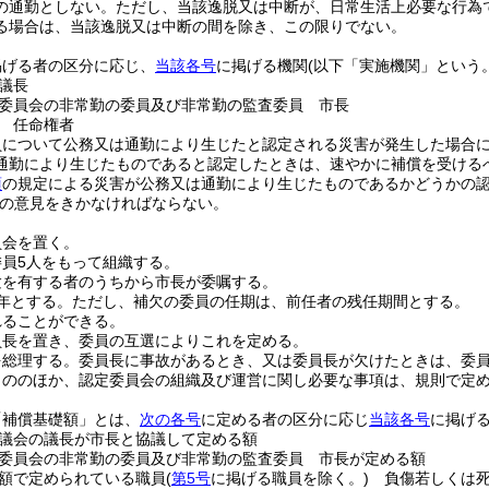
の通勤としない。
ただし、当該逸脱又は中断が、日常生活上必要な行為
る場合は、当該逸脱又は中断の間を除き、この限りでない。
掲げる者の区分に応じ、
当該各号
に掲げる機関
(以下「実施機関」という。
議長
委員会の非常勤の委員及び非常勤の監査委員 市長
 任命権者
員について公務又は通勤により生じたと認定される災害が発生した場合
通勤により生じたものであると認定したときは、速やかに補償を受ける
項
の規定による災害が公務又は通勤により生じたものであるかどうかの
の意見をきかなければならない。
員会を置く。
員5人をもって組織する。
験を有する者のうちから市長が委嘱する。
年とする。
ただし、補欠の委員の任期は、前任者の残任期間とする。
れることができる。
員長を置き、委員の互選によりこれを定める。
を総理する。
委員長に事故があるとき、又は委員長が欠けたときは、委
もののほか、認定委員会の組織及び運営に関し必要な事項は、規則で定
「補償基礎額」とは、
次の各号
に定める者の区分に応じ
当該各号
に掲げ
議会の議長が市長と協議して定める額
委員会の非常勤の委員及び非常勤の監査委員 市長が定める額
額で定められている職員
(
第5号
に掲げる職員を除く。)
負傷若しくは死