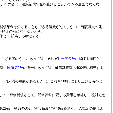
は、その者は、遺族補償年金を受けることができる遺族でなくな
補償年金を受けることができる遺族がなく、かつ、当該職員の死
一時金の額に満たないとき。
ずれかに該当する者とする。
に掲げる者のうちにあっては、それぞれ
当該各号
に掲げる順序と
金額、
同項第2号
の場合にあっては、補償基礎額の400倍に相当する
00円未満の端数があるときは、これを100円に切り上げるものと
して、葬祭補償として、通常葬祭に要する費用を考慮して規則で定
、第25条、第39条の2、第45条及び第46条を除く。)
の規定の例によ