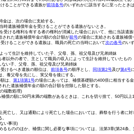
受けることができる遺族が
前項各号
のいずれかに該当するに至ったとき
時金は、次の場合に支給する。
当時遺族補償年金を受けることができる遺族がないとき。
を受ける権利を有する者の権利が消滅した場合において、他に当該遺族
給された遺族補償年金の額の合計額が
前号
の場合に支給される遺族補償
を受けることができる遺族は、職員の死亡の当時において
次の各号
のい
よって生計を維持していた子、父母、孫、祖父母及び兄弟姉妹
る者以外の者で、主として職員の収入によって生計を維持していたもの
しない子、父母、孫、祖父母及び兄弟姉妹
を受けるべき遺族の順位は、
前項各号
の順序とし、
同項第2号
及び
第4号
は、養父母を先にし、実父母を後にする。
の額は、
第1項第1号
の場合にあっては、補償基礎額の400倍に相当する
された遺族補償年金の額の合計額を控除した額とする。
の端数処理)
る補償の額に50円未満の端数があるときは、これを切り捨て、50円以上1
上死亡し、又は通勤により死亡した場合においては、葬祭を行う者に対
る。
ない事項)
めるもののほか、補償に関し必要な事項については、法第3章
(第24条