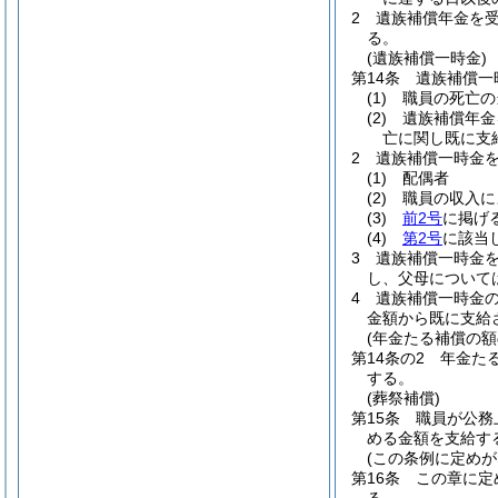
2
遺族補償年金を
る。
(遺族補償一時金)
第14条
遺族補償一
(1)
職員の死亡の
(2)
遺族補償年金
亡に関し既に支
2
遺族補償一時金
(1)
配偶者
(2)
職員の収入に
(3)
前2号
に掲げ
(4)
第2号
に該当
3
遺族補償一時金
し、父母について
4
遺族補償一時金
金額から既に支給
(年金たる補償の額
第14条の2
年金た
する。
(葬祭補償)
第15条
職員が公務
める金額を支給す
(この条例に定めが
第16条
この章に定