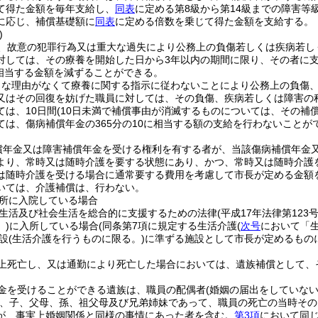
て得た金額を毎年支給し、
同表
に定める第8級から第14級までの障害
に応じ、補償基礎額に
同表
に定める倍数を乗じて得た金額を支給する。
)
、故意の犯罪行為又は重大な過失により公務上の負傷若しくは疾病若し
対しては、その療養を開始した日から3年以内の期間に限り、その者に
に相当する金額を減ずることができる。
当な理由がなくて療養に関する指示に従わないことにより公務上の負傷
又はその回復を妨げた職員に対しては、その負傷、疾病若しくは障害の
ては、10日間
(10日未満で補償事由が消滅するものについては、その補
ては、傷病補償年金の365分の10に相当する額の支給を行わないことが
償年金又は障害補償年金を受ける権利を有する者が、当該傷病補償年金
より、常時又は随時介護を要する状態にあり、かつ、常時又は随時介護
は随時介護を受ける場合に通常要する費用を考慮して市長が定める金額
いては、介護補償は、行わない。
所に入院している場合
生活及び社会生活を総合的に支援するための法律
(平成17年法律第123号
)
に入所している場合
(同条第7項に規定する生活介護
(
次号
において「生
設
(生活介護を行うものに限る。)
に準ずる施設として市長が定めるもの
上死亡し、又は通勤により死亡した場合においては、遺族補償として、
金を受けることができる遺族は、職員の配偶者
(婚姻の届出をしていな
、子、父母、孫、祖父母及び兄弟姉妹であって、職員の死亡の当時その
が、事実上婚姻関係と同様の事情にあった者を含む。
第3項
において同じ