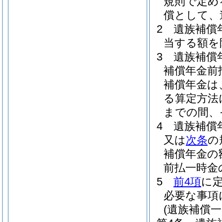
規則で定め
償として、
2
遺族補償
当する額を
3
遺族補償
補償年金前
補償年金は
る算定方法
までの間、
4
遺族補償
又は
次条
の
補償年金の
前払一時金
5
前4項
に
必要な事項
(遺族補償