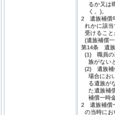
るか又は
く。)
。
2
遺族補償
れかに該当
受けること
(遺族補償一
第14条
遺
(1)
職員の
族がない
(2)
遺族補
場合にお
る遺族が
た遺族補
補償一時
2
遺族補償
の当時にお