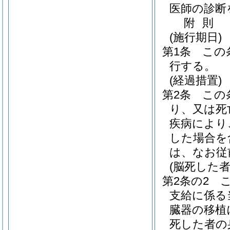
医師の診断
附
則
(施行期日)
第1条
この
行する。
(経過措置)
第2条
この
り、又は死
疾病により
した場合を
は、なお従
(脳死した
第2条の2
支給に係る
臓器の移植
死した者の