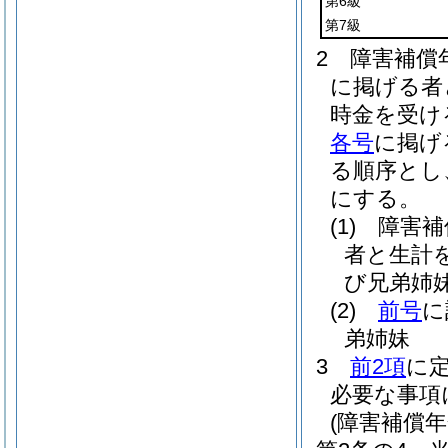
第6級
第7級
2
障害補償
に掲げる者
時金を受け
各号
に掲げ
る順序とし
にする。
(1)
障害補
者と生計
び兄弟姉
(2)
前号
に
弟姉妹
3
前2項
に
必要な事項
(障害補償