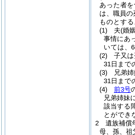
あった者を
は、職員の
ものとする
(1)
夫
(婚
事情にあ
いては、
(2)
子又は
31日ま
(3)
兄弟姉
31日ま
(4)
前3号
兄弟姉妹
該当する
とができ
2
遺族補償
母、孫、祖