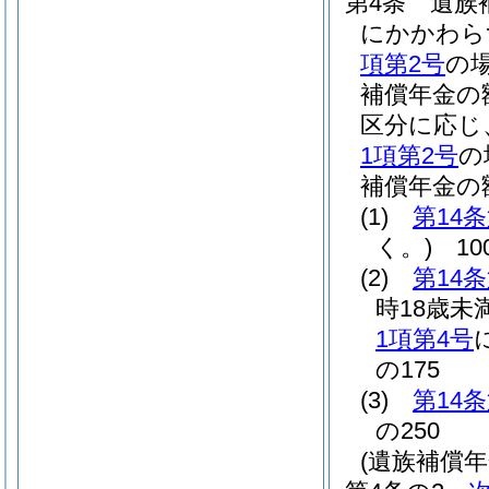
第4条
遺族
にかかわら
項第2号
の
補償年金の
区分に応じ
1項第2号
の
補償年金の
(1)
第14
く。)
10
(2)
第14
時18歳未
1項第4号
の175
(3)
第14
の250
(遺族補償