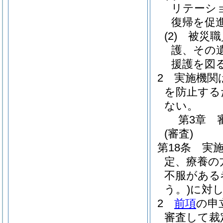
リテーシ
復帰を促
(2)
被災職
護、その
援護を図
2
実施機関
を防止する
ない。
第3章
(審査)
第18条
実
定、療養の
不服がある
う。)
に対
2
前項
の申
審査して裁