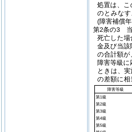
処置は、こ
のとみなす
(障害補償
第2条の3
死亡した場
金及び当該
の合計額が
障害等級に
ときは、実
の差額に相
障害等級
第1級
第2級
第3級
第4級
第5級