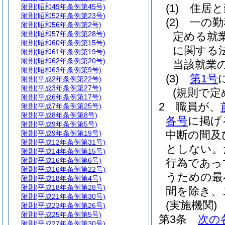
(1)
住居と
附則
(昭和49年条例第45号)
附則
(昭和52年条例第23号)
(2)
一の勤
附則
(昭和56年条例第2号)
附則
(昭和57年条例第28号)
定める就
附則
(昭和60年条例第15号)
に関する
附則
(昭和61年条例第19号)
附則
(昭和62年条例第20号)
当該就業
附則
(昭和63年条例第9号)
(3)
第1号
附則
(平成2年条例第22号)
附則
(平成3年条例第27号)
(規則で
附則
(平成6年条例第17号)
2
職員が、
附則
(平成7年条例第25号)
附則
(平成8年条例第8号)
各号
に掲げ
附則
(平成9年条例第5号)
中断の間及
附則
(平成9年条例第19号)
附則
(平成12年条例第31号)
としない。
附則
(平成14年条例第15号)
附則
(平成16年条例第6号)
行為であっ
附則
(平成16年条例第22号)
うための最
附則
(平成18年条例第4号)
附則
(平成18年条例第28号)
間を除き、
附則
(平成21年条例第30号)
(実施機関)
附則
(平成23年条例第26号)
附則
(平成25年条例第5号)
第3条
次の
附則
(平成27年条例第30号)