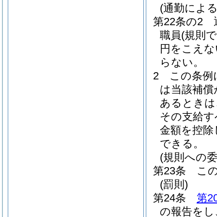
(通勤によ
第22条の2
職員
(規則
円をこえな
らない。
2
この条例
は当該補償
あるときは
その支給す
金額を控除
できる。
(規則への委
第23条
こ
(罰則)
第24条
第2
の報告をし