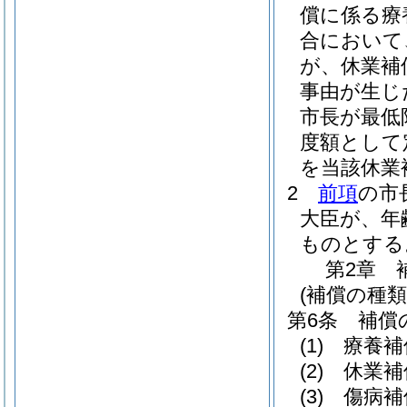
償に係る療
合において
が、休業補
事由が生じ
市長が最低
度額として
を当該休業
2
前項
の市
大臣が、年
ものとする
第2章
(補償の種類
第6条
補償
(1)
療養補
(2)
休業補
(3)
傷病補