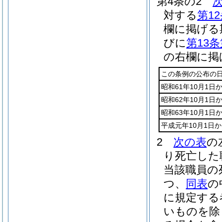
第4条の2
対する
第1
欄に掲げる
びに
第13条
の右欄に掲
この条例の公布の日
昭和61年10月1日
昭和62年10月1日
昭和63年10月1日
平成元年10月1日か
2
次の表
の
り死亡した
当該職員の
つ、
同表
の
に規定する
いものを除