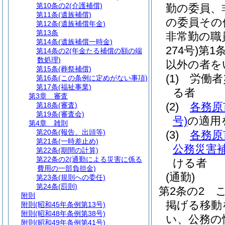
第10条の2
(介護補償)
勤の委員、
第11条
(遺族補償)
の委員その
第12条
(遺族補償年金)
第13条
非常勤の職
第14条
(遺族補償一時金)
274号)
第1
第14条の2
(年金たる補償の額の端
数処理)
以外の者を
第15条
(葬祭補償)
(1)
労働者
第16条
(この条例に定めがない事項)
第17条
(福祉事業)
る者
第3章
審査
(2)
各務原
第18条
(審査)
第19条
(審査会)
号)
の適用
第4章
雑則
第20条
(報告、出頭等)
(3)
各務原
第21条
(一時差止め)
公務災害
第22条
(期間の計算)
第22条の2
(通勤による災害に係る
ける者
費用の一部負担金)
(通勤)
第23条
(規則への委任)
第24条
(罰則)
第2条の2
附則
掲げる移動
附則
(昭和45年条例第13号)
附則
(昭和48年条例第38号)
い、公務の
附則
(昭和49年条例第41号)