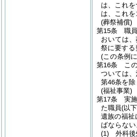
は、これを
は、これを
(葬祭補償)
第15条
職
おいては、
祭に要する
(この条例
第16条
こ
ついては、
第46条を除
(福祉事業)
第17条
実
た職員
(以
遺族の福祉
ばならない
(1)
外科後