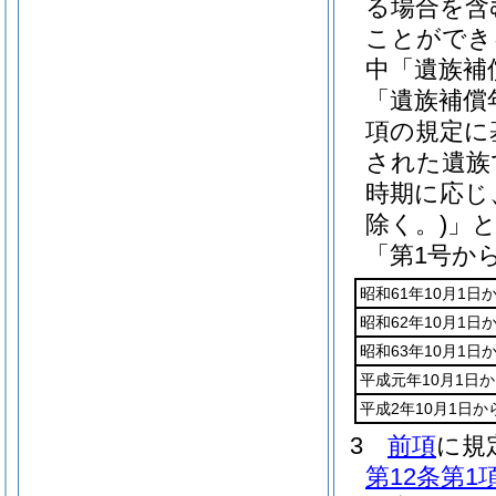
る場合を含
ことができ
中「遺族補
「遺族補償
項の規定に
された遺族
時期に応じ
除く。)
」
「第1号か
昭和61年10月1日
昭和62年10月1日
昭和63年10月1日
平成元年10月1日か
平成2年10月1日
3
前項
に規
第12条第1