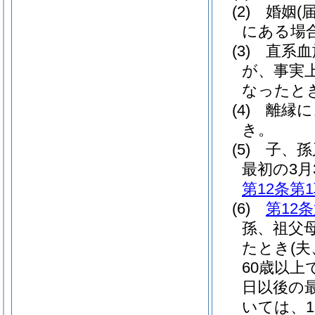
(2)
婚姻
(
にある場
(3)
直系血
が、事実
なったと
(4)
離縁に
き。
(5)
子、孫
最初の3月
第12条第
(6)
第12
孫、祖父
たとき
(
60歳以
日以後の
いては、1