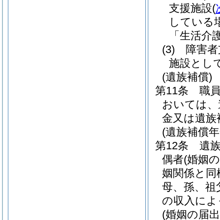
支援施設
(
している
「生活介
(3)
障害者
施設とし
(遺族補償)
第11条
職
おいては、
金又は遺族
(遺族補償年
第12条
遺
偶者
(婚姻
姻関係と同
母、孫、祖
の収入によ
(婚姻の届