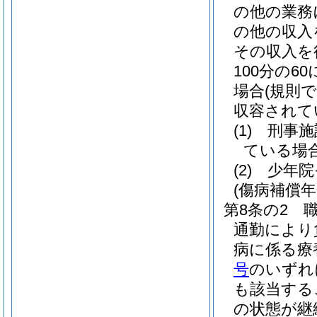
の他の業務
の他の収入
その収入を
100分の
場合
(規則
収容されて
(1)
刑事施
ている場
(2)
少年院
(傷病補償年
第8条の2
通勤により
病に係る療
号
のいずれ
も該当する
の状態が継