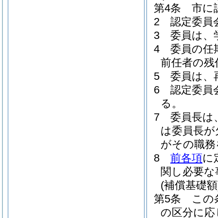
第4条
市に
2
認定委員
3
委員は、
4
委員の任
前任者の残
5
委員は、
6
認定委員
る。
7
委員長は
は委員長が
がその職務
8
前各項
に
関し必要な
(補償基礎額
第5条
この
の区分に応