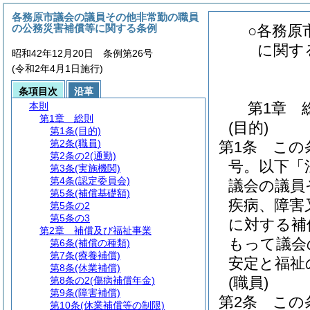
各務原市議会の議員その他非常勤の職員
の公務災害補償等に関する条例
○各務原
に関す
昭和42年12月20日 条例第26号
(令和2年4月1日施行)
条項目次
沿革
第1章
本則
第1章
総則
(目的)
第1条
(目的)
第2条
(職員)
第1条
この
第2条の2
(通勤)
号。以下「
第3条
(実施機関)
第4条
(認定委員会)
議会の議員
第5条
(補償基礎額)
疾病、障害
第5条の2
第5条の3
に対する補
第2章
補償及び福祉事業
もって議会
第6条
(補償の種類)
第7条
(療養補償)
安定と福祉
第8条
(休業補償)
(職員)
第8条の2
(傷病補償年金)
第9条
(障害補償)
第2条
この
第10条
(休業補償等の制限)