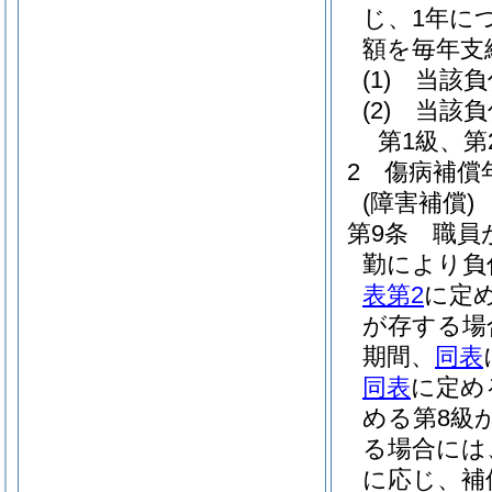
じ、1年に
額を毎年支
(1)
当該負
(2)
当該負
第1級、
2
傷病補償
(障害補償)
第9条
職員
勤により負
表第2
に定
が存する場
期間、
同表
同表
に定め
める第8級
る場合には
に応じ、補