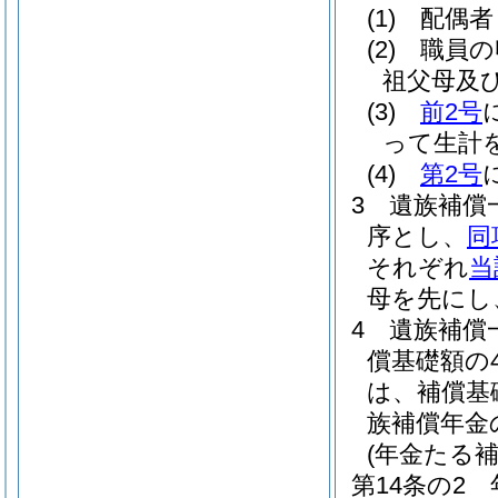
(1)
配偶者
(2)
職員の
祖父母及
(3)
前2号
って生計
(4)
第2号
3
遺族補償
序とし、
同
それぞれ
当
母を先にし
4
遺族補償
償基礎額の
は、補償基
族補償年金
(年金たる
第14条の2