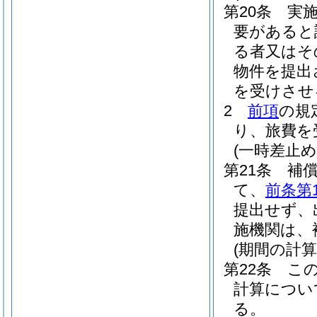
第20条
実
要があると
る者又はそ
物件を提出
を受けさせ
2
前項
の規
り、旅費を
(一時差止め
第21条
補
て、
前条第
提出せず、
施機関は、
(期間の計算
第22条
こ
計算につい
る。