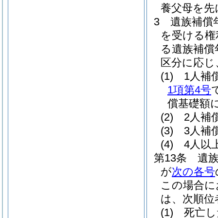
養父母を先
3
遺族補償
を受ける権
る遺族補償
区分に応じ
(1)
1人補
1項第4号
償基礎額に
(2)
2人補
(3)
3人補
(4)
4人以
第13条
遺
が
次の各号
この場合に
は、次順位
(1)
死亡し