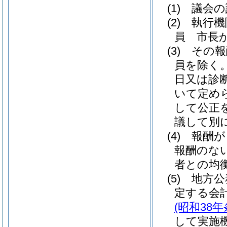
(1)
議会の
(2)
執行機
員 市長
(3)
その報
員を除く。
日又は診
いて定め
して公正
議して別
(4)
報酬が
報酬のな
者との均
(5)
地方公
定する会
(昭和38年
して実施