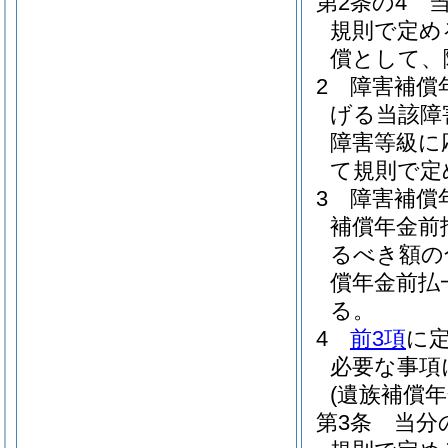
第2条の4
規則で定め
償として、
2
障害補償
げる当該障
障害等級に
て規則で定
3
障害補償
補償年金前
るべき額の
償年金前払
る。
4
前3項
に
必要な事項
(遺族補償
第3条
当分