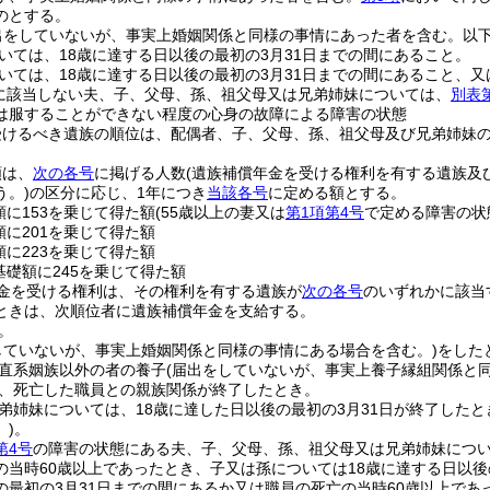
のとする。
出をしていないが、事実上婚姻関係と同様の事情にあった者を含む。以下
いては、18歳に達する日以後の最初の3月31日までの間にあること。
いては、18歳に達する日以後の最初の3月31日までの間にあること、又
に該当しない夫、子、父母、孫、祖父母又は兄弟姉妹については、
別表
は服することができない程度の心身の故障による障害の状態
受けるべき遺族の順位は、配偶者、子、父母、孫、祖父母及び兄弟姉妹
額は、
次の各号
に掲げる人数
(遺族補償年金を受ける権利を有する遺族及
う。)
の区分に応じ、1年につき
当該各号
に定める額とする。
額に153を乗じて得た額
(55歳以上の妻又は
第1項第4号
で定める障害の状
額に201を乗じて得た額
額に223を乗じて得た額
基礎額に245を乗じて得た額
金を受ける権利は、その権利を有する遺族が
次の各号
のいずれかに該当
ときは、次順位者に遺族補償年金を支給する。
。
していないが、事実上婚姻関係と同様の事情にある場合を含む。)
をした
直系姻族以外の者の養子
(届出をしていないが、事実上養子縁組関係と
、死亡した職員との親族関係が終了したとき。
弟姉妹については、18歳に達した日以後の最初の3月31日が終了したと
)
。
第4号
の障害の状態にある夫、子、父母、孫、祖父母又は兄弟姉妹につ
の当時60歳以上であったとき、子又は孫については18歳に達する日以後
の最初の3月31日までの間にあるか又は職員の死亡の当時60歳以上であ