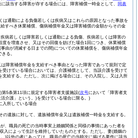
等級に該当する障害が存する場合には、障害補償一時金として、
同表
くは通勤による負傷若しくは疾病又はこれらの原因となった事故を
支給すべき休業補償、傷病補償年金又は障害補償の金額からその金
、疾病若しくは障害若しくは通勤による負傷、疾病若しくは障害の
程度を増進させ、又はその回復を妨げた場合1回につき、休業補償
償事由が消滅する日までの間)
についての休業補償を、傷病補償年金
できる。
又は障害補償年金を支給すべき事由となった障害であって規則で定
を受けている場合においては、介護補償として、当該介護を受けて
を支給する。
ただし、次に掲げる場合には、その入院し、又は入所
)
第5条第11項に規定する障害者支援施設
(
次号
において「障害者支
活介護」という。)
を受けている場合に限る。)
に入所している場合
その遺族に対して、遺族補償年金又は遺族補償一時金を支給する。
いが、職員の死亡の当時事実上婚姻関係と同様の事情にあった者を
収入によって生計を維持していたものとする。
ただし、妻
(婚姻の
。)
以外の者にあっては、職員の死亡の当時次に掲げる要件に該当