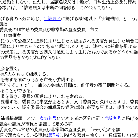
の通勤としない。
ただし、当該逸脱又は中断が、日常生活上必要な行為
る場合は、当該逸脱又は中断の間を除き、この限りでない。
掲げる者の区分に応じ、
当該各号
に掲げる機関
(以下「実施機関」という。
議長
委員会の非常勤の委員及び非常勤の監査委員 市長
 任命権者
員について公務又は通勤により生じたと認定される災害が発生した場合
通勤により生じたものであると認定したときは、速やかに補償を受ける
項
の規定による災害が公務又は通勤により生じたものであるかどうかの
の意見をきかなければならない。
員会を置く。
員5人をもって組織する。
験を有する者のうちから市長が委嘱する。
年とする。
ただし、補欠の委員の任期は、前任者の残任期間とする。
れることができる。
員長を置き、委員の互選によりこれを定める。
を総理する。
委員長に事故があるとき、又は委員長が欠けたときは、委
もののほか、認定委員会の組織及び運営に関し必要な事項は、規則で定
「補償基礎額」とは、
次の各号
に定める者の区分に応じ
当該各号
に掲げ
議会の議長が市長と協議して定める額
委員会の非常勤の委員及び非常勤の監査委員 市長が定める額
額で定められている職員
(
第5号
に掲げる職員を除く。)
負傷若しくは死