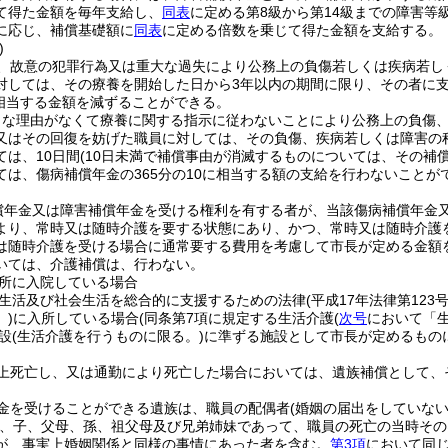
て得た金額を毎年支給し、
同表
に定める第8級から第14級までの障害
に応じ、補償基礎額に
同表
に定める倍数を乗じて得た金額を支給する。
)
、故意の犯罪行為又は重大な過失により公務上の負傷若しくは疾病若し
対しては、その療養を開始した日から3年以内の期間に限り、その者に
に相当する金額を減ずることができる。
当な理由がなくて療養に関する指示に従わないことにより公務上の負傷
又はその回復を妨げた職員に対しては、その負傷、疾病若しくは障害の
ては、10日間
(10日未満で補償事由が消滅するものについては、その補
ては、傷病補償年金の365分の10に相当する額の支給を行わないことが
償年金又は障害補償年金を受ける権利を有する者が、当該傷病補償年金
より、常時又は随時介護を要する状態にあり、かつ、常時又は随時介護
は随時介護を受ける場合に通常要する費用を考慮して市長が定める金額
いては、介護補償は、行わない。
所に入院している場合
生活及び社会生活を総合的に支援するための法律
(平成17年法律第123号
)
に入所している場合
(同条第7項に規定する生活介護
(
次号
において「生
設
(生活介護を行うものに限る。)
に準ずる施設として市長が定めるもの
上死亡し、又は通勤により死亡した場合においては、遺族補償として、
金を受けることができる遺族は、職員の配偶者
(婚姻の届出をしていな
、子、父母、孫、祖父母及び兄弟姉妹であって、職員の死亡の当時その
が、事実上婚姻関係と同様の事情にあった者を含む。
第3項
において同じ