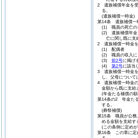
2
遺族補償年金を
る。
(遺族補償一時金)
第14条
遺族補償一
(1)
職員の死亡の
(2)
遺族補償年金
亡に関し既に支
2
遺族補償一時金
(1)
配偶者
(2)
職員の収入に
(3)
前2号
に掲げ
(4)
第2号
に該当
3
遺族補償一時金
し、父母について
4
遺族補償一時金
金額から既に支給
(年金たる補償の額
第14条の2
年金た
する。
(葬祭補償)
第15条
職員が公務
める金額を支給す
(この条例に定めが
第16条
この章に定