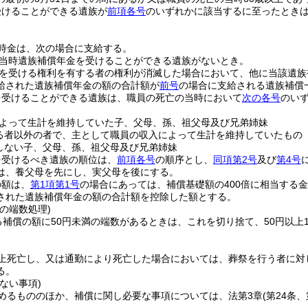
受けることができる遺族が
前項各号
のいずれかに該当するに至ったとき
時金は、次の場合に支給する。
当時遺族補償年金を受けることができる遺族がないとき。
を受ける権利を有する者の権利が消滅した場合において、他に当該遺族
給された遺族補償年金の額の合計額が
前号
の場合に支給される遺族補償
を受けることができる遺族は、職員の死亡の当時において
次の各号
のい
よって生計を維持していた子、父母、孫、祖父母及び兄弟姉妹
る者以外の者で、主として職員の収入によって生計を維持していたもの
しない子、父母、孫、祖父母及び兄弟姉妹
を受けるべき遺族の順位は、
前項各号
の順序とし、
同項第2号
及び
第4号
は、養父母を先にし、実父母を後にする。
の額は、
第1項第1号
の場合にあっては、補償基礎額の400倍に相当する
された遺族補償年金の額の合計額を控除した額とする。
の端数処理)
る補償の額に50円未満の端数があるときは、これを切り捨て、50円以上1
上死亡し、又は通勤により死亡した場合においては、葬祭を行う者に対
る。
ない事項)
めるもののほか、補償に関し必要な事項については、法第3章
(第24条