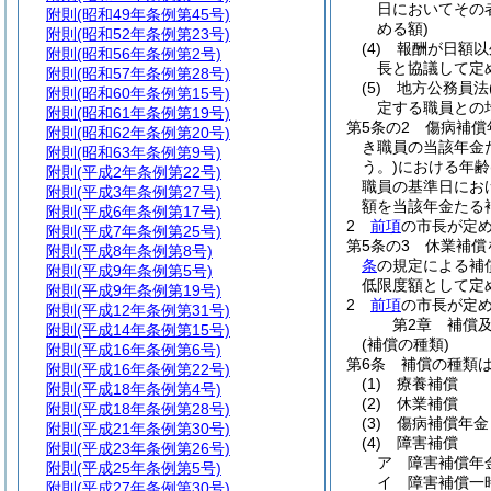
日においてその
附則
(昭和49年条例第45号)
める額)
附則
(昭和52年条例第23号)
(4)
報酬が日額以
附則
(昭和56年条例第2号)
長と協議して定
附則
(昭和57年条例第28号)
(5)
地方公務員法
附則
(昭和60年条例第15号)
定する職員との
附則
(昭和61年条例第19号)
第5条の2
傷病補償
附則
(昭和62年条例第20号)
き職員の当該年金
附則
(昭和63年条例第9号)
う。)
における年齢
附則
(平成2年条例第22号)
職員の基準日にお
附則
(平成3年条例第27号)
額を当該年金たる
附則
(平成6年条例第17号)
2
前項
の市長が定
附則
(平成7年条例第25号)
第5条の3
休業補償
附則
(平成8年条例第8号)
条
の規定による補
附則
(平成9年条例第5号)
低限度額として定
附則
(平成9年条例第19号)
2
前項
の市長が定
附則
(平成12年条例第31号)
第2章
補償
附則
(平成14年条例第15号)
(補償の種類)
附則
(平成16年条例第6号)
第6条
補償の種類
附則
(平成16年条例第22号)
(1)
療養補償
附則
(平成18年条例第4号)
(2)
休業補償
附則
(平成18年条例第28号)
(3)
傷病補償年金
附則
(平成21年条例第30号)
(4)
障害補償
附則
(平成23年条例第26号)
ア
障害補償年
附則
(平成25年条例第5号)
イ
障害補償一
附則
(平成27年条例第30号)