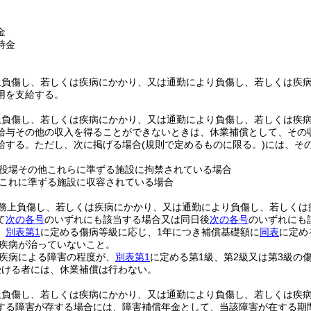
金
時金
上負傷し、若しくは疾病にかかり、又は通勤により負傷し、若しくは疾
用を支給する。
上負傷し、若しくは疾病にかかり、又は通勤により負傷し、若しくは疾
給与その他の収入を得ることができないときは、休業補償として、その収
給する。
ただし、次に掲げる場合
(規則で定めるものに限る。)
には、そ
役場その他これらに準ずる施設に拘禁されている場合
これに準ずる施設に収容されている場合
務上負傷し、若しくは疾病にかかり、又は通勤により負傷し、若しくは
て
次の各号
のいずれにも該当する場合又は同日後
次の各号
のいずれにも
、
別表第1
に定める傷病等級に応じ、1年につき補償基礎額に
同表
に定め
疾病が治っていないこと。
疾病による障害の程度が、
別表第1
に定める第1級、第2級又は第3級の
受ける者には、休業補償は行わない。
上負傷し、若しくは疾病にかかり、又は通勤により負傷し、若しくは疾
する障害が存する場合には、障害補償年金として、当該障害が在する期