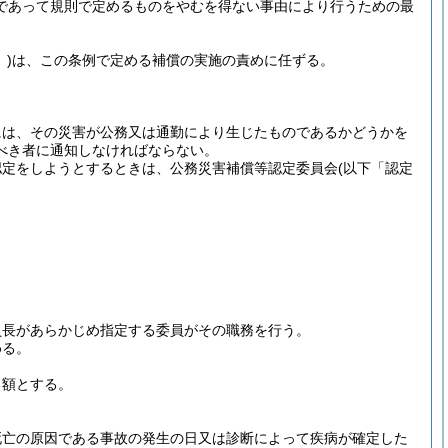
であって規則で定めるものをやむを得ない事由により行うための最
)
は、この条例で定める補償の実施の責めに任ずる。
には、その災害が公務又は通勤により生じたものであるかどうかを
べき者に通知しなければならない。
認定をしようとするときは、公務災害補償等認定委員会
(以下「認定
員長があらかじめ指定する委員がその職務を行う。
める。
る額とする。
亡の原因である事故の発生の日又は診断によって疾病が確定した