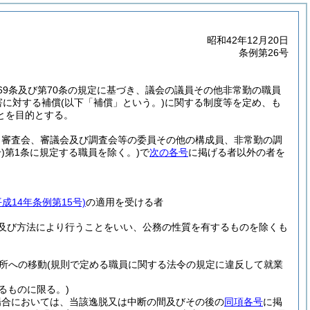
昭和42年12月20日
条例第26号
69条及び第70条の規定に基づき、議会の議員その他非常勤の職員
害に対する補償
(以下「補償」という。)
に関する制度等を定め、も
とを目的とする。
、審査会、審議会及び調査会等の委員その他の構成員、非常勤の調
)
第1条に規定する職員を除く。)
で
次の各号
に掲げる者以外の者を
平成14年条例第15号)
の適用を受ける者
及び方法により行うことをいい、公務の性質を有するものを除くも
所への移動
(規則で定める職員に関する法令の規定に違反して就業
るものに限る。)
場合においては、当該逸脱又は中断の間及びその後の
同項各号
に掲