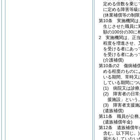
定める倍数を乗じ
に定める障害等級
(休業補償等の制限
第10条
実施機関は
生じさせた職員に
額の100分の30
2
実施機関は、正
程度を増進させ、
を受ける者にあっ
を受ける者にあっ
(介護補償)
第10条の2
傷病補
める程度のものに
いる期間、常時又
している期間につ
(1)
病院又は診療
(2)
障害者の日常
援施設」という。
(3)
障害者支援施
(遺族補償)
第11条
職員が公務
(遺族補償年金)
第12条
遺族補償年
含む。以下同じ。)
届出をしていない