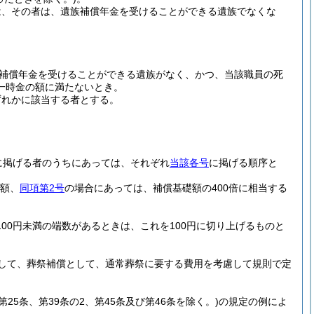
は、その者は、遺族補償年金を受けることができる遺族でなくな
補償年金を受けることができる遺族がなく、かつ、当該職員の死
一時金の額に満たないとき。
ずれかに該当する者とする。
に掲げる者のうちにあっては、それぞれ
当該各号
に掲げる順序と
金額、
同項第2号
の場合にあっては、補償基礎額の400倍に相当する
00円未満の端数があるときは、これを100円に切り上げるものと
して、葬祭補償として、通常葬祭に要する費用を考慮して規則で定
、第25条、第39条の2、第45条及び第46条を除く。)
の規定の例によ