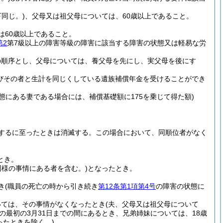
同じ。)
、父母又は祖父母については、60歳以上であること。
は60歳以上であること。
第2
第7級以上の障害等級の障害に該当する障害の状態又は軽易な労
の順序とし、父母については、養父母を先にし、実父母を後にす
びその者と生計を同じくしている遺族補償年金を受けることができ
態にある妻である場合には、補償基礎額に175を乗じて得た額)
するに至ったときは消滅する。
この場合において、同順位者がなく
とき。
同様の事情にある者を含む。)
となったとき。
き
(職員の死亡の時から引き続き
第12条第1項第4号
の障害の状態に
いては、その事情がなくなったとき
(夫、父母又は祖父母について
の最初の3月31日までの間にあるとき、兄弟姉妹については、18歳
ったときを除く。)
。