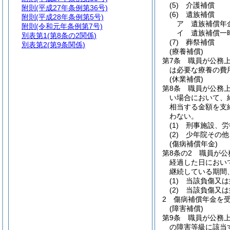
(5)
介護補償
附則
(平成27年条例第36号)
(6)
遺族補償
附則
(平成28年条例第5号)
ア
遺族補償年
附則
(令和元年条例第7号)
イ
遺族補償一
別表第1
(第8条の2関係)
(7)
葬祭補償
別表第2
(第9条関係)
(療養補償)
第7条
職員が公務
は必要な療養の費
(休業補償)
第8条
職員が公務
い場合において、
相当する金額を支
わない。
(1)
刑事施設、労
(2)
少年院その他
(傷病補償年金)
第8条の2
職員が公
経過した日におい
継続している期間
(1)
当該負傷又は
(2)
当該負傷又は
2
傷病補償年金を
(障害補償)
第9条
職員が公務
の障害等級に該当