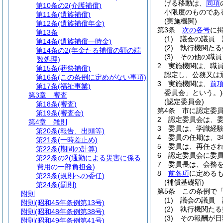
げる移動は、
同項
第10条の2
(介護補償)
小限度のものであ
第11条
(遺族補償)
(実施機関)
第12条
(遺族補償年金)
第3条
次の各号
に
第13条
(1)
議会の議員 
第14条
(遺族補償一時金)
(2)
執行機関たる
第14条の2
(年金たる補償の額の端
(3)
その他の職員
数処理)
2
実施機関は、職
第15条
(葬祭補償)
認定し、公務又は
第16条
(この条例に定めがない事項)
3
実施機関は、
前
第17条
(福祉事業)
委員会」という。)
第3章
審査
(認定委員会)
第18条
(審査)
第4条
市に認定委
第19条
(審査会)
2
認定委員会は、委
第4章
雑則
3
委員は、学識経
第20条
(報告、出頭等)
4
委員の任期は、3
第21条
(一時差止め)
5
委員は、再任さ
第22条
(期間の計算)
6
認定委員会に委
第22条の2
(通勤による災害に係る
7
委員長は、会務
費用の一部負担金)
8
前各項
に定める
第23条
(規則への委任)
(補償基礎額)
第24条
(罰則)
第5条
この条例で
附則
(1)
議会の議員 
附則
(昭和45年条例第13号)
(2)
執行機関たる
附則
(昭和48年条例第38号)
(3)
その報酬が日
附則
(昭和49年条例第41号)