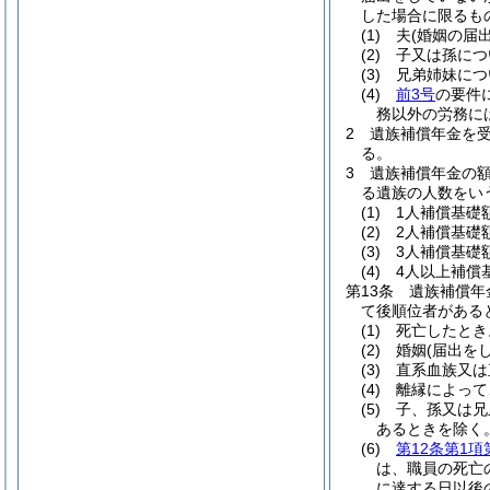
した場合に限るも
(1)
夫
(婚姻の届
(2)
子又は孫につ
(3)
兄弟姉妹につ
(4)
前3号
の要件
務以外の労務に
2
遺族補償年金を
る。
3
遺族補償年金の
る遺族の人数をい
(1)
1人補償基礎
(2)
2人補償基礎
(3)
3人補償基礎
(4)
4人以上補償
第13条
遺族補償年
て後順位者がある
(1)
死亡したとき
(2)
婚姻
(届出を
(3)
直系血族又は
(4)
離縁によって
(5)
子、孫又は兄
あるときを除く。
(6)
第12条第1項
は、職員の死亡
に達する日以後