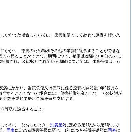
病にかかった場合においては、療養補償として必要な療養を行い又
病にかかり、療養のため勤務その他の業務に従事することができな
入を得ることができない期間につき、補償基礎額の100分の60に
の拘禁され、又は収容されている期間については、休業補償は、行
疾病にかかり、当該負傷又は疾病に係る療養の開始後1年6箇月を
該当することとなった場合には、傷病補償年金として、その状態が
る倍数を乗じて得た金額を毎年支給する。
傷病等級に該当すること。
病にかかり、なおったとき、
別表第2
に定める第1級から第7級まで
間、
同表
に定める障害等級に応じ、1年につき補償基礎額に
同表
に