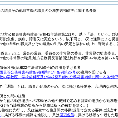
会の議員その他非常勤の職員の公務災害補償等に関する条例
、地方公務員災害補償法
(昭和42年法律第121号。以下「法」という。)
第
災害
(負傷、疾病、障害又は死亡をいう。以下同じ。)
又は通勤による災
の他非常勤の職員及びその遺族の生活の安定と福祉の向上に寄与するこ
「職員」とは、議会の議員、委員会の非常勤の委員、非常勤の監査委員
の他の非常勤の職員
(地方公務員災害補償法施行令
(昭和42年政令第274号
償保険法
(昭和22年法律第50号)
の適用を受ける者
団員等公務災害補償条例
(昭和41年条例第25号)
の適用を受ける者
校の学校医、学校歯科医及び学校薬剤師の公務災害補償に関する条例
(
で「通勤」とは、職員が勤務のため、次に掲げる移動を、合理的な経路
所との間の往復
から他の勤務場所への移動その他の規則で定める就業の場所から勤務場
おける当該就業の場所から勤務場所への移動を除く。)
る往復に先行し、又は後続する住居間の移動
(規則で定める要件に該当す
号
に掲げる移動の経路を逸脱し、又は
同項各号
に掲げる移動を中断した