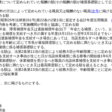
者について定められていた報酬の額
(その報酬の額が補償基礎額として
外の方法によって定められている職員又は報酬のない職員
(
次号
に掲げる
める額
(昭和25年法律第261号)
第22条の2第1項に規定する会計年度任用職員
均衡を考慮して実施機関が市長と協議して定める額
年金、障害補償年金又は遺族補償年金
(以下「年金たる補償」という。)
たる補償を支給すべき月の属する年度
(4月1日から翌年3月31日までを
(遺族補償年金を支給すべき場合にあっては、当該支給をすべき事由に
ける年齢)
に応じて市長が最低限度額として定める額に満たないとき又は
補償に係る補償基礎額とする。
める額は、法第2条第11項の規定により総務大臣が年齢階層ごとに定め
を支給すべき事由が生じた日が当該休業補償に係る療養の開始後1年6
償基礎額が、休業補償を受けるべき職員の当該休業補償を支給すべき事
める額に満たないとき又は最高限度額として定める額を超えるときは、
める額は、法第2条第13項の規定により総務大臣が、年齢階層ごとに定
及び福祉事業
は、次に掲げるものとする。
金
時金