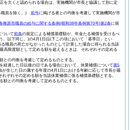
公正を欠くと認められる場合は、実施機関が市長と協議して別に定
職員を除く。)
前号
に掲げる者との均衡を考慮して実施機関が市
各務原市職員の給与に関する条例
(昭和38年条例第70号)
第2条
に規
について
前条
の規定による補償基礎額が、年金たる補償を受けるべ
いう。以下同じ。)
の4月1日
(以下この項において「基準日」とい
係る職員の死亡がなかったものとして計算した場合に得られる当該
最高限度額として定める額を超えるときは、それぞれその定める
る額との均衡を考慮して定めるものとする。
月を経過した日以後の日である場合において、休業補償について
第5
由が生じた日の属する年度の4月1日における年齢に応じて市長が最
それぞれその定める額を当該休業補償に係る補償基礎額とする。
める額との均衡を考慮して定めるものとする。