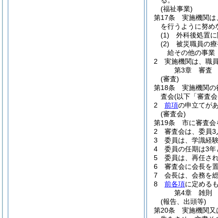
る。
(福祉事業)
第17条
実施機関は
を行うように努め
(1)
外科後処置に
(2)
被災職員の療
給その他の事業
2
実施機関は、職
第3章
審査
(審査)
第18条
実施機関の
査会
(以下「審査会
2
前項
の申立てが
(審査会)
第19条
市に審査会
2
審査会は、委員3
3
委員は、学識経
4
委員の任期は3年
5
委員は、再任さ
6
審査会に会長を
7
会長は、会務を
8
前各項
に定める
第4章
雑則
(報告、出頭等)
第20条
実施機関又