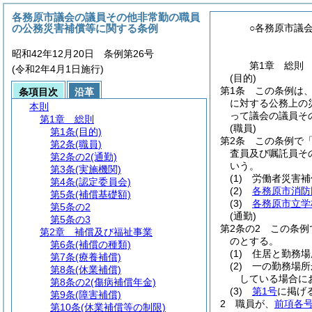
各務原市議会の議員その他非常勤の職員
の公務災害補償等に関する条例
○各務原市議
昭和42年12月20日 条例第26号
第1章
総則
(令和2年4月1日施行)
(目的)
第1条
この条例は
条項目次
沿革
に対する公務上の
本則
って議会の議員そ
第1章
総則
(職員)
第1条
(目的)
第2条
この条例で
第2条
(職員)
査員及び嘱託員そ
第2条の2
(通勤)
いう。
第3条
(実施機関)
(1)
労働者災害補
第4条
(認定委員会)
(2)
各務原市消防
第5条
(補償基礎額)
(3)
各務原市立学
第5条の2
(通勤)
第5条の3
第2条の2
この条例
第2章
補償及び福祉事業
のとする。
第6条
(補償の種類)
(1)
住居と勤務場
第7条
(療養補償)
(2)
一の勤務場所
第8条
(休業補償)
している場合に
第8条の2
(傷病補償年金)
(3)
第1号
に掲げ
第9条
(障害補償)
2
職員が、
前項各
第10条
(休業補償等の制限)