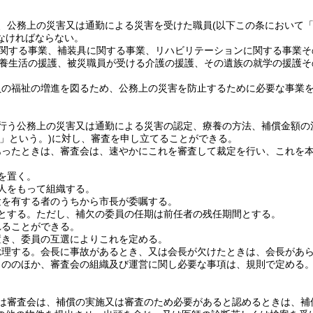
、公務上の災害又は通勤による災害を受けた職員
(以下この条において
なければならない。
関する事業、補装具に関する事業、リハビリテーションに関する事業そ
養生活の援護、被災職員が受ける介護の援護、その遺族の就学の援護そ
員の福祉の増進を図るため、公務上の災害を防止するために必要な事業
行う公務上の災害又は通勤による災害の認定、療養の方法、補償金額の
」という。)
に対し、審査を申し立てることができる。
あったときは、審査会は、速やかにこれを審査して裁定を行い、これを
を置く。
人をもって組織する。
験を有する者のうちから市長が委嘱する。
とする。
ただし、補欠の委員の任期は前任者の残任期間とする。
れることができる。
置き、委員の互選によりこれを定める。
総理する。
会長に事故があるとき、又は会長が欠けたときは、会長があ
もののほか、審査会の組織及び運営に関し必要な事項は、規則で定める
は審査会は、補償の実施又は審査のため必要があると認めるときは、補