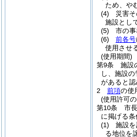
ため、や
(4)
災害そ
施設とし
(5)
市の事
(6)
前各号
使用させ
(使用期間)
第9条
施設
し、施設の
があると認
2
前項
の使
(使用許可の
第10条
市
に掲げる条
(1)
施設を
る地位を