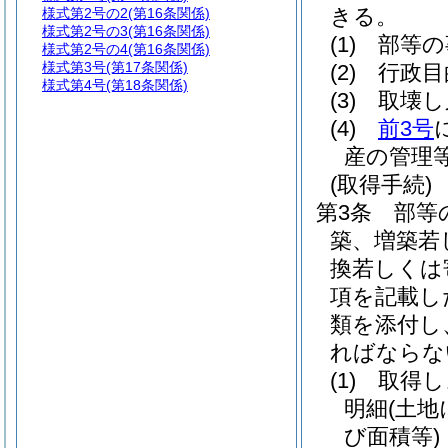
きる。
様式第2号の2
(第16条関係)
様式第2号の3
(第16条関係)
(1)
部等の
様式第2号の4
(第16条関係)
様式第3号
(第17条関係)
(2)
行政目
様式第4号
(第18条関係)
(3)
取壊し
(4)
前3号
産の管理
(取得手続)
第3条
部等
築、増築若
換若しくは
項を記載し
類を添付し
ればならな
(1)
取得し
明細
(土
び面積等)