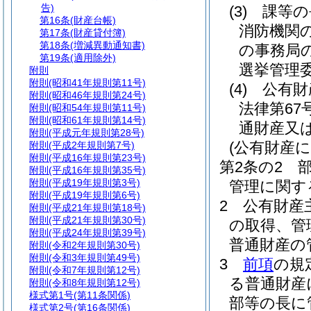
告)
(3)
課等
第16条
(財産台帳)
消防機関
第17条
(財産貸付簿)
第18条
(増減異動通知書)
の事務局
第19条
(適用除外)
選挙管理
附則
附則
(昭和41年規則第11号)
(4)
公有財
附則
(昭和46年規則第24号)
法律第67号
附則
(昭和54年規則第11号)
附則
(昭和61年規則第14号)
通財産又
附則
(平成元年規則第28号)
(公有財産
附則
(平成2年規則第7号)
附則
(平成16年規則第23号)
第2条の2
附則
(平成16年規則第35号)
附則
(平成19年規則第3号)
管理に関す
附則
(平成19年規則第6号)
2
公有財産
附則
(平成21年規則第18号)
附則
(平成21年規則第30号)
の取得、管
附則
(平成24年規則第39号)
普通財産の
附則
(令和2年規則第30号)
附則
(令和3年規則第49号)
3
前項
の規
附則
(令和7年規則第12号)
る普通財産
附則
(令和8年規則第12号)
様式第1号
(第11条関係)
部等の長に
様式第2号
(第16条関係)