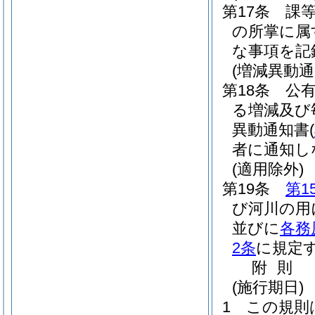
第17条
課
の所掌に属
な事項を記
(増減異動通
第18条
公
る増減及び
異動通知書
(
者に通知し
(適用除外)
第19条
第1
び河川の用
並びに
各務
2条
に規定
附
則
(施行期日)
1
この規則