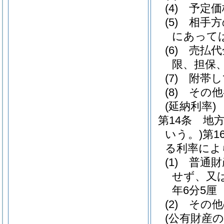
(4)
予定価
(5)
相手方
にあって
(6)
売払代
限、担保
(7)
附帯し
(8)
その他
(延納利率)
第14条
地
いう。)
第1
る利率によ
(1)
普通財
せず、又
年6分5厘
(2)
その他
(公有財産