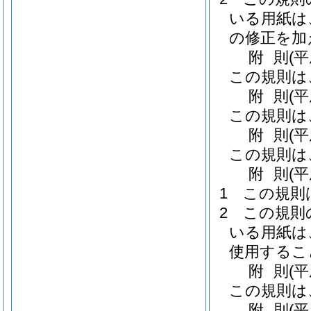
いる用紙は
の修正を加
附
則
(
この規則は
附
則
(
この規則は
附
則
(
この規則は
附
則
(
1
この規則
2
この規則
いる用紙は
使用するこ
附
則
(
この規則は
附
則
(