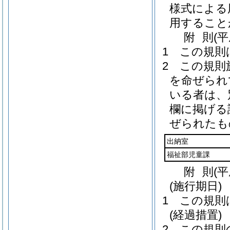
様式による
用すること
附
則
(
1
この規則
2
この規則
を命ぜられ
いる者は、
欄に掲げる
ぜられたも
出納室
福祉部児童課
附
則
(
(施行期日)
1
この規則
(経過措置)
2
この規則