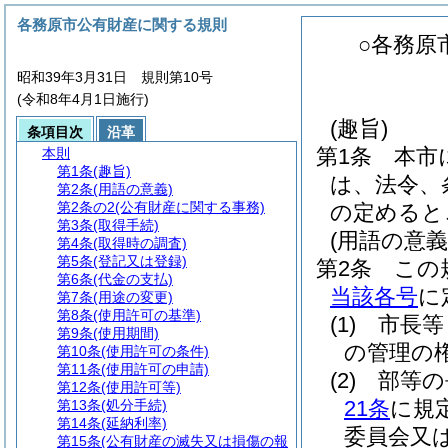
各務原市公有財産に関する規則
○各務原
昭和39年3月31日 規則第10号
(令和8年4月1日施行)
(趣旨)
条項目次
沿革
第1条
本市
本則
第1条
(趣旨)
は、法令、
第2条
(用語の意義)
第2条の2
(公有財産に関する事務)
の定めると
第3条
(取得手続)
(用語の意義
第4条
(取得時の調査)
第5条
(登記又は登録)
第2条
この
第6条
(代金の支払)
当該各号
に
第7条
(用途の変更)
第8条
(使用許可の基準)
(1)
市長等
第9条
(使用期間)
の管理の
第10条
(使用許可の条件)
第11条
(使用許可の申請)
(2)
部等
第12条
(使用許可等)
21条
に規
第13条
(処分手続)
第14条
(延納利率)
委員会又
第15条
(公有財産の滅失又は損傷の報