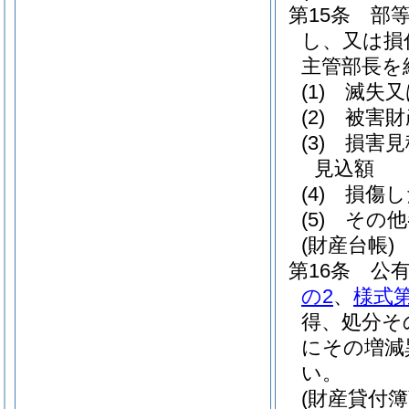
第15条
部
し、又は損
主管部長を
(1)
滅失又
(2)
被害財
(3)
損害見
見込額
(4)
損傷し
(5)
その他
(財産台帳)
第16条
公
の2
、
様式第
得、処分そ
にその増減
い。
(財産貸付簿