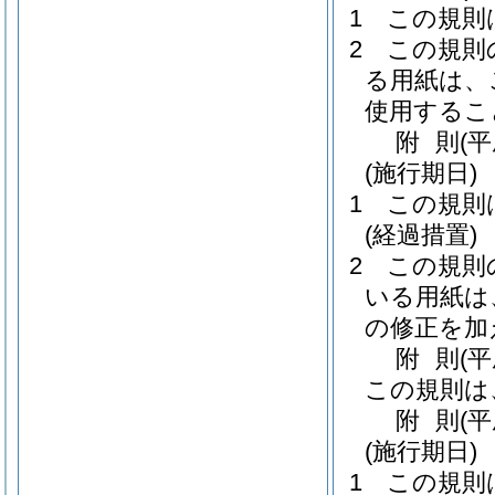
1
この規則
2
この規則
る用紙は、
使用するこ
附
則
(
(施行期日)
1
この規則
(経過措置)
2
この規則
いる用紙は
の修正を加
附
則
(
この規則は
附
則
(
(施行期日)
1
この規則