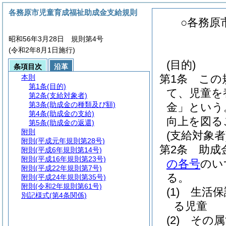
各務原市児童育成福祉助成金支給規則
○各務原
昭和56年3月28日 規則第4号
(令和2年8月1日施行)
(目的)
条項目次
沿革
第1条
この
本則
第1条
(目的)
て、児童を
第2条
(支給対象者)
第3条
(助成金の種類及び額)
金」という
第4条
(助成金の支給)
向上を図る
第5条
(助成金の返還)
附則
(支給対象者
附則
(平成元年規則第28号)
第2条
助成
附則
(平成6年規則第14号)
附則
(平成16年規則第23号)
の各号
のい
附則
(平成22年規則第7号)
る。
附則
(平成24年規則第35号)
附則
(令和2年規則第61号)
(1)
生活保
別記様式
(第4条関係)
る児童
(2)
その属