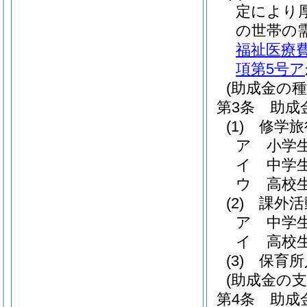
定により
の世帯の
福祉医療
項第5号ア
(助成金の種
第3条
助成
(1)
修学旅
ア
小学生
イ
中学生
ウ
高校生
(2)
課外活
ア
中学生
イ
高校生
(3)
保育所
(助成金の支
第4条
助成