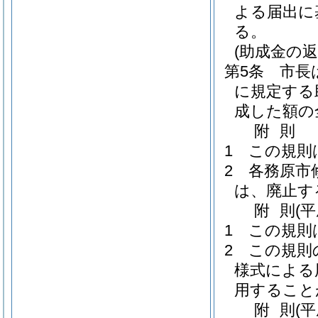
よる届出に
る。
(助成金の返
第5条
市長
に規定する
成した額の
附
則
1
この規則
2
各務原市
は、廃止す
附
則
(
1
この規則
2
この規則
様式による
用すること
附
則
(