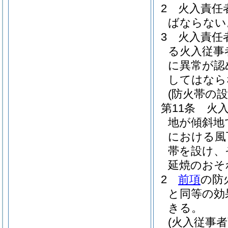
2
火入責任
ばならない
3
火入責任
る火入従事
に異常が認
してはなら
(防火帯の設
第11条
火
地が傾斜地
における風
帯を設け、
延焼のおそ
2
前項
の防
と同等の効
きる。
(火入従事者