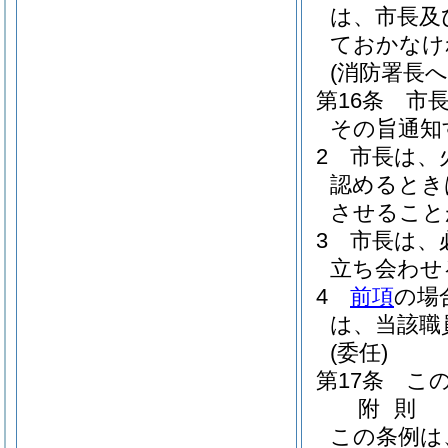
は、市長及
ておかなけ
(消防署長へ
第16条
市
その旨通知
2
市長は、
認めるとき
させること
3
市長は、
立ち会わせ
4
前項
の場
は、当該職
(委任)
第17条
こ
附
則
この条例は