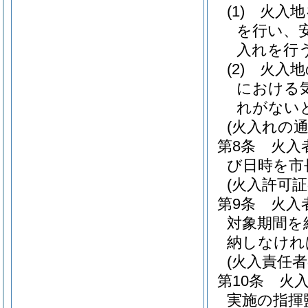
(1)
火入地
を行い、
入れを行
(2)
火入地
における
れがない
(火入れの通
第8条
火入
び日時を市
(火入許可証
第9条
火入
対象期間を
納しなけれ
(火入責任者
第10条
火
実施の指揮