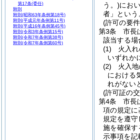
第17条
(委任)
う。)
にお
附則
者」という
附則
(昭和63年条例第18号)
附則
(平成元年条例第11号)
(許可の要件
附則
(平成16年条例第45号)
第3条
市長
附則
(令和3年条例第15号)
附則
(令和7年条例第38号)
該当する場
附則
(令和7年条例第60号)
(1)
火入れ
いずれか
(2)
火入地
における
れがない
(許可証の交
第4条
市長
項の規定に
規定を遵守
施を確保す
示事項を記