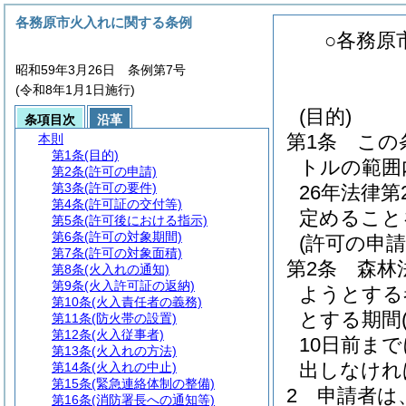
各務原市火入れに関する条例
○各務原
昭和59年3月26日 条例第7号
(令和8年1月1日施行)
(目的)
条項目次
沿革
第1条
この
本則
第1条
(目的)
トルの範囲
第2条
(許可の申請)
第3条
(許可の要件)
26年法律第2
第4条
(許可証の交付等)
定めること
第5条
(許可後における指示)
第6条
(許可の対象期間)
(許可の申請
第7条
(許可の対象面積)
第2条
森林
第8条
(火入れの通知)
第9条
(火入許可証の返納)
ようとする
第10条
(火入責任者の義務)
とする期間
第11条
(防火帯の設置)
第12条
(火入従事者)
10日前ま
第13条
(火入れの方法)
出しなけれ
第14条
(火入れの中止)
第15条
(緊急連絡体制の整備)
2
申請者は
第16条
(消防署長への通知等)