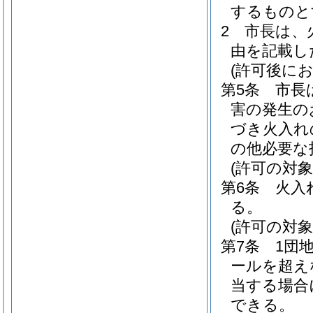
するものと
2
市長は、
由を記載し
(許可後にお
第5条
市長
害の発生の
づき火入れ
の他必要な
(許可の対象
第6条
火入
る。
(許可の対象
第7条
1団
ールを超え
当する場合
できる。