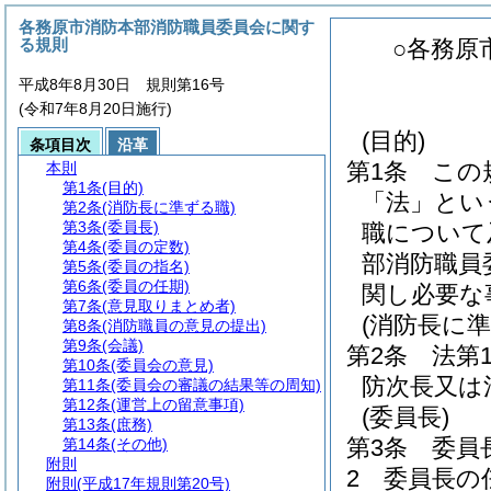
各務原市消防本部消防職員委員会に関す
る規則
○各務原
平成8年8月30日 規則第16号
(令和7年8月20日施行)
(目的)
条項目次
沿革
第1条
この
本則
第1条
(目的)
「法」とい
第2条
(消防長に準ずる職)
第3条
(委員長)
職について
第4条
(委員の定数)
部消防職員
第5条
(委員の指名)
第6条
(委員の任期)
関し必要な
第7条
(意見取りまとめ者)
(消防長に準
第8条
(消防職員の意見の提出)
第9条
(会議)
第2条
法第
第10条
(委員会の意見)
防次長又は
第11条
(委員会の審議の結果等の周知)
第12条
(運営上の留意事項)
(委員長)
第13条
(庶務)
第3条
委員
第14条
(その他)
附則
2
委員長の
附則
(平成17年規則第20号)