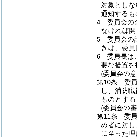
対象としな
通知するも
4
委員会の
なければ開
5
委員会の
きは、委員
6
委員長は
要な措置を
(委員会の意
第10条
委
し、消防職
ものとする
(委員会の
第11条
委
め者に対し
に至った理