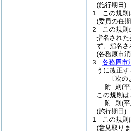
(施行期日)
1
この規則
(委員の任期
2
この規則
指名された
ず、指名さ
(各務原市
3
各務原市
うに改正す
〔次の
附
則
(
この規則は
附
則
(
(施行期日)
1
この規則
(意見取り