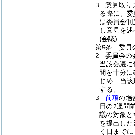
3
意見取り
る際に、委
は委員会制
し意見を述
(会議)
第9条
委員
2
委員会の
当該会議に
間を十分に
じめ、当該
する。
3
前項
の場
日の2週間
議の対象と
を提出した
く日までに