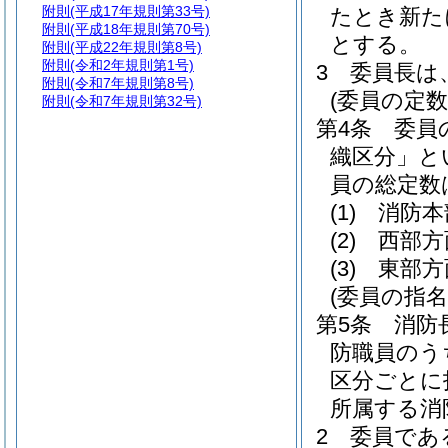
附則
(平成17年規則第33号)
たとき新た
附則
(平成18年規則第70号)
とする。
附則
(平成22年規則第8号)
附則
(令和2年規則第1号)
3
委員長は
附則
(令和7年規則第8号)
(委員の定数
附則
(令和7年規則第32号)
第4条
委員
織区分」と
員の総定数
(1)
消防本
(2)
西部方
(3)
東部方
(委員の指名
第5条
消防
防職員のう
区分ごとに
所属する消
2
委員であ