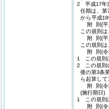
2
平成17
任期は、第
から平成19
附
則
(
この規則は
附
則
(
この規則は
附
則
(
1
この規則
2
この規則
後の第3条
ら起算して
附
則
(
(施行期日)
1
この規則
附
則
(