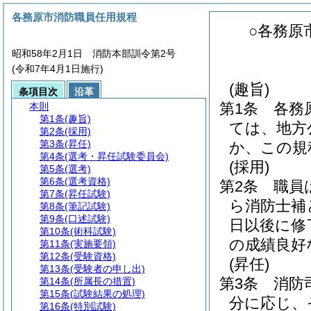
各務原市消防職員任用規程
○各務原
昭和58年2月1日 消防本部訓令第2号
(令和7年4月1日施行)
(趣旨)
条項目次
沿革
第1条
各務
本則
第1条
(趣旨)
ては、地方
第2条
(採用)
第3条
(昇任)
か、この規
第4条
(選考・昇任試験委員会)
(採用)
第5条
(選考)
第6条
(選考資格)
第2条
職員
第7条
(昇任試験)
ら消防士補
第8条
(筆記試験)
第9条
(口述試験)
日以後に修
第10条
(術科試験)
の成績良好
第11条
(実施要領)
第12条
(受験資格)
(昇任)
第13条
(受験者の申し出)
第3条
消防
第14条
(所属長の措置)
第15条
(試験結果の処理)
分に応じ、
第16条
(特別試験)