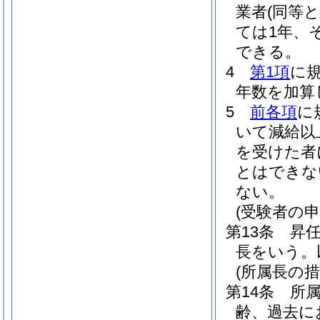
業者
(同等
ては1年、
できる。
4
第1項
に
年数を加算
5
前各項
に
いて減給以
を受けた者
とはできな
ない。
(受験者の申
第13条
昇
長をいう。
(所属長の措
第14条
所
齢、過去に