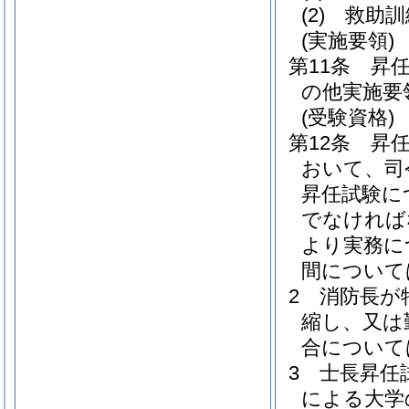
(2)
救助訓
(実施要領)
第11条
昇
の他実施要
(受験資格)
第12条
昇
おいて、司
昇任試験に
でなければ
より実務に
間について
2
消防長が
縮し、又は
合について
3
士長昇任
による大学