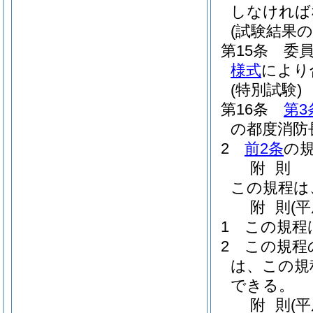
しなければ
(試験結果の
第15条
委
様式
により
(特別試験)
第16条
第3
の都度消防
2
前2条
の
附
則
この規程は
附
則
(
1
この規程
2
この規程
は、この規
できる。
附
則
(