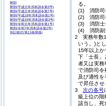
附則
る。
附則
(平成元年消本訓令第3号)
(1)
消防
附則
(平成元年消本訓令第7号)
附則
(平成18年消本訓令第1号)
(2)
消防
附則
(平成18年消本訓令第3号)
(3)
消防
附則
(令和元年消本訓令第1号)
附則
(令和7年消本訓令第2号)
(4)
消防
別記様式
(第13条関係)
2
実務年数
いう。)
と
15年以上
下「士長」
者又は実務
で消防司令
及び適性を
で昇任させ
3
次の各号
級上位の階
該当し、死