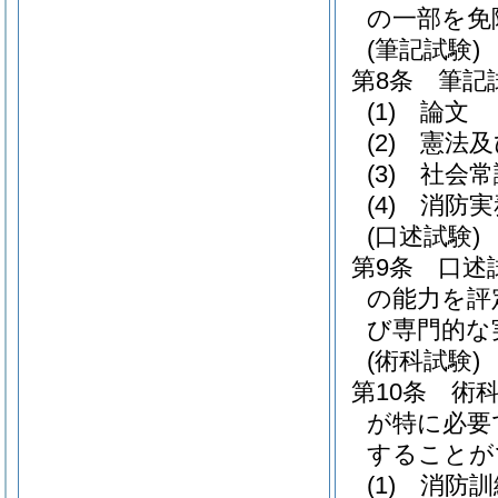
の一部を免
(筆記試験)
第8条
筆記
(1)
論文
(2)
憲法及
(3)
社会常
(4)
消防実
(口述試験)
第9条
口述
の能力を評
び専門的な
(術科試験)
第10条
術
が特に必要
することが
(1)
消防訓