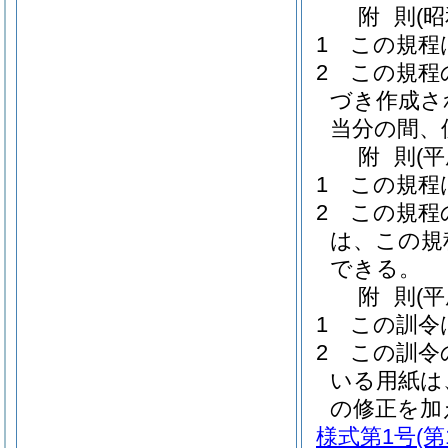
附
則
(
1
この規程
2
この規程
づき作成さ
当分の間、
附
則
(
1
この規程
2
この規程
は、この規
できる。
附
則
(
1
この訓令
2
この訓令
いる用紙は
の修正を加
様式第1号
(