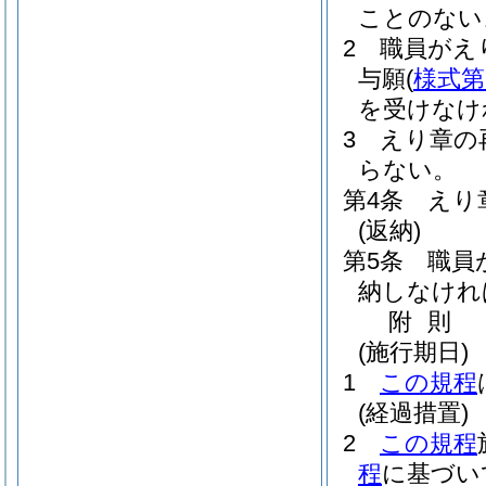
ことのない
2
職員がえ
与願
(
様式第
を受けなけ
3
えり章の
らない。
第4条
えり
(返納)
第5条
職員
納しなけれ
附
則
(施行期日)
1
この規程
(経過措置)
2
この規程
程
に基づい