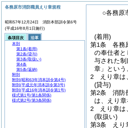
各務原市消防職員えり章規程
○各務原
昭和57年12月24日 消防本部訓令第6号
(平成16年8月1日施行)
(着用)
条項目次
沿革
第1条
各務
本則
第1条
(着用)
の奉仕者と
第2条
(貸与)
第3条
(取扱い)
与された制
第4条
章」という
第5条
(返納)
附則
2
えり章は
附則
(昭和63年消本訓令第4号)
(貸与)
附則
(平成元年消本訓令第3号)
附則
(平成16年消本訓令第1号)
第2条
消防
様式第1号
(第1条関係)
は、えり章
様式第2号
(第3条関係)
2
えり章は
(取扱い)
第3条
えり