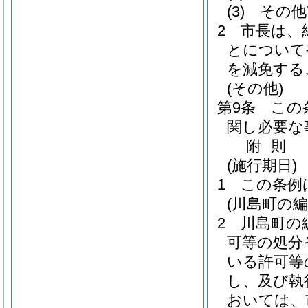
(3)
その他
2
市長は、
とについて
を減免する
(その他)
第9条
この
関し必要な
附
則
(施行期日)
1
この条例
(川島町の
2
川島町の
可等の処分
いる許可等
し、及び執
おいては、