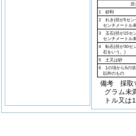
区
1 砂利
2 れき
(径が5セン
センチメートル未
3 玉石
(径が15セ
センチメートル未
4 転石
(径が30
石をいう。)
5 土又は砂
6 1の項から5の
以外のもの
備考 採取
グラム未
トル又は