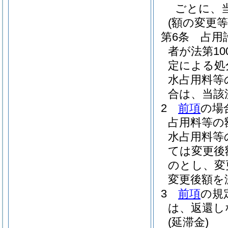
ごとに、当
(額の変更等
第6条
占用
者が法第1
定による処
水占用料等
合は、当該
2
前項
の場
占用料等の
水占用料等
ては変更後
のとし、変
変更後額を
3
前項
の規
は、返還し
(延滞金)