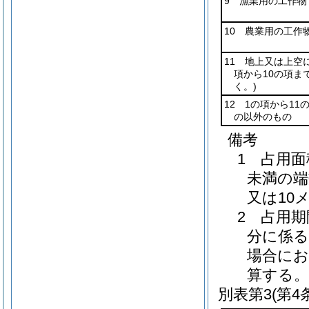
9 漁業用の工作物
10 農業用の工作
11 地上又は上空
項から10の項ま
く。)
12 1の項から1
の以外のもの
備考
1 占用
未満の端
又は10
2 占用
分に係る
場合にお
算する。
別表第3
(第4