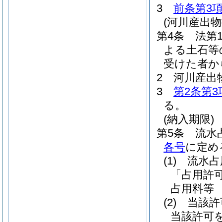
3
前条第3
(河川産出物
第4条
法第
よる土石等
受けた者か
2
河川産出
3
第2条第3
る。
(納入期限)
第5条
流水
各号
に定め
(1)
流水占
「占用許
占用料等
(2)
当該許
当該許可