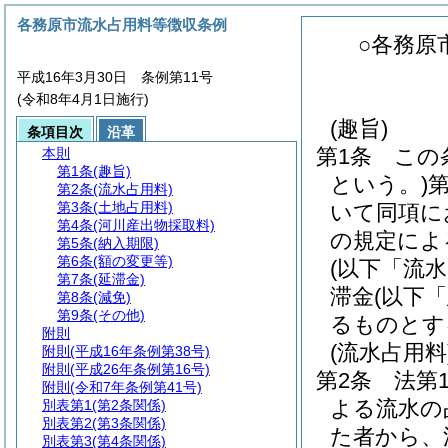
各務原市流水占用料等徴収条例
○各務原
平成16年3月30日 条例第11号
(令和8年4月1日施行)
(趣旨)
条項目次
沿革
第1条
この
本則
第1条
(趣旨)
という。)
第2条
(流水占用料)
第3条
(土地占用料)
いて同項に
第4条
(河川産出物採取料)
の規定によ
第5条
(納入期限)
第6条
(額の変更等)
(以下「流
第7条
(延滞金)
滞金
(以下
第8条
(減免)
第9条
(その他)
るものとす
附則
(流水占用料
附則
(平成16年条例第38号)
附則
(平成26年条例第16号)
第2条
法第
附則
(令和7年条例第41号)
よる流水の
別表第1
(第2条関係)
別表第2
(第3条関係)
た者から、
別表第3
(第4条関係)