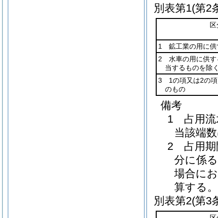
別表第1
(第2
区
1 鉱工業の用に供
2 水車の用に供す
当するものを除く
3 1の項又は2の
のもの
備考
1 占用
当該端数
2 占用
分に係る
場合にお
算する。
別表第2
(第3
区