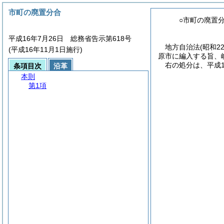
市町の廃置分合
○市町の廃置
平成16年7月26日 総務省告示第618号
地方自治法
(昭和2
(平成16年11月1日施行)
原市に編入する旨、
右の処分は、平成1
条項目次
沿革
本則
第1項