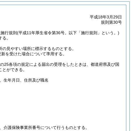
平成18年3月29日
規則第30号
法施行規則
(平成11年厚生省令第36号。以下「施行規則」という。)
する。
業所の見やすい場所に標示するものとする。
の更新を受けた場合について準用する。
条の25各項の規定による届出の受理をしたときは、都道府県及び国
ことができる。
、生年月日、住所及び職名
ほか、介護保険事業所番号について行うものとする。