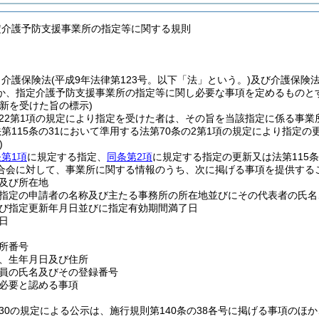
定介護予防支援事業所の指定等に関する規則
、介護保険法
(平成9年法律第123号。以下「法」という。)
及び介護保険
か、指定介護予防支援事業所の指定等に関し必要な事項を定めるものと
新を受けた旨の標示)
の22第1項の規定により指定を受けた者は、その旨を当該指定に係る事
第115条の31において準用する法第70条の2第1項の規定により指定
)
第1項
に規定する指定、
同条第2項
に規定する指定の更新又は法第115
合会に対して、事業所に関する情報のうち、次に掲げる事項を提供する
及び所在地
指定の申請者の名称及び主たる事務所の所在地並びにその代表者の氏名
び指定更新年月日並びに指定有効期間満了日
日
所番号
、生年月日及び住所
員の氏名及びその登録番号
必要と認める事項
の30の規定による公示は、施行規則第140条の38各号に掲げる事項の