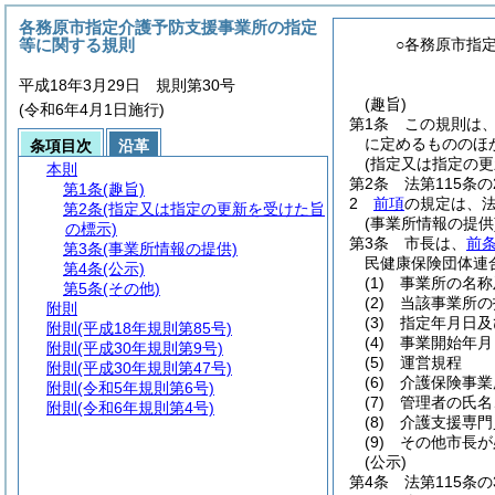
各務原市指定介護予防支援事業所の指定
等に関する規則
○各務原市指
平成18年3月29日 規則第30号
(趣旨)
(令和6年4月1日施行)
第1条
この規則は
に定めるもののほ
条項目次
沿革
(指定又は指定の更
本則
第2条
法第115条
第1条
(趣旨)
2
前項
の規定は、法
第2条
(指定又は指定の更新を受けた旨
(事業所情報の提供
の標示)
第3条
市長は、
前条
第3条
(事業所情報の提供)
民健康保険団体連
第4条
(公示)
(1)
事業所の名称
第5条
(その他)
(2)
当該事業所の
附則
(3)
指定年月日及
附則
(平成18年規則第85号)
(4)
事業開始年月
附則
(平成30年規則第9号)
(5)
運営規程
附則
(平成30年規則第47号)
(6)
介護保険事業
附則
(令和5年規則第6号)
(7)
管理者の氏名
附則
(令和6年規則第4号)
(8)
介護支援専門
(9)
その他市長が
(公示)
第4条
法第115条