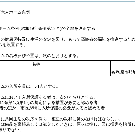
護老人ホーム条例
ーム条例(昭和49年条例第12号)の全部を改正する。
身の健康保持及び生活の安定を図り、もって高齢者の福祉を推進するた
ムを設置する。
ームの名称及び位置は、次のとおりとする。
名称
各務原市那
ムの入所定員は、54人とする。
ームにおいて入所保護する者は、次のとおりとする。
11条第1項第1号の規定による措置が必要と認める者
者のほか、市長が特に入所保護の必要があると認める者
常に共同生活の秩序を保ち、相互の親和に努めなければならない。
又は備品を棄損若しくは滅失したときは、原状に復し、又は損害を賠償
限りでない。