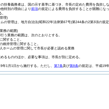
その扶養義務者は、国の示す基準に基づき、市長の定めた費用を負担し
の他特別の理由により
前項
の規定による費用を負担することが困難にな
る。
管理)
ームの管理は、地方自治法
(昭和22年法律第67号)
第244条の2第3項の規
業務の範囲)
が行う業務の範囲は、次のとおりとする。
に関すること。
の維持管理に関すること。
人ホームの管理に関して市長が必要と認める業務
定めるもののほか、必要な事項は、市長が別に定める。
19年1月1日から施行する。
ただし、
第7条
及び
第8条
の規定は、平成19