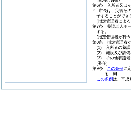
(費用の負担)
第6条
入所者又は
2
市長は、災害そ
予することができ
(指定管理者による
第7条
養護老人ホ
する。
(指定管理者が行う
第8条
指定管理者
(1)
入所者の養護
(2)
施設及び設備
(3)
その他養護老
(委任)
第9条
この条例
に
附
則
この条例
は、平成