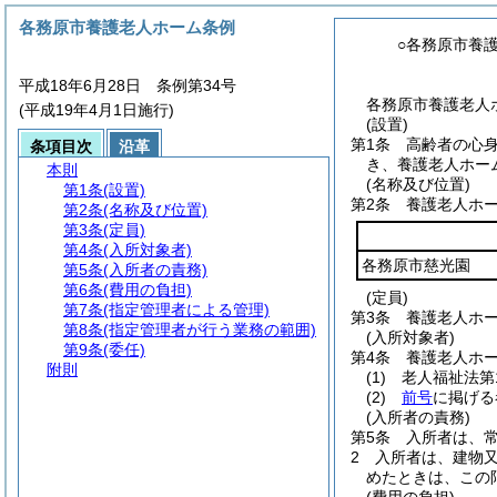
各務原市養護老人ホーム条例
○各務原市養
平成18年6月28日 条例第34号
各務原市養護老人ホ
(平成19年4月1日施行)
(設置)
第1条
高齢者の心
条項目次
沿革
き、養護老人ホー
本則
(名称及び位置)
第1条
(設置)
第2条
養護老人ホ
第2条
(名称及び位置)
第3条
(定員)
第4条
(入所対象者)
各務原市慈光園
第5条
(入所者の責務)
第6条
(費用の負担)
(定員)
第7条
(指定管理者による管理)
第3条
養護老人ホー
第8条
(指定管理者が行う業務の範囲)
(入所対象者)
第9条
(委任)
第4条
養護老人ホ
附則
(1)
老人福祉法第
(2)
前号
に掲げる
(入所者の責務)
第5条
入所者は、
2
入所者は、建物
めたときは、この