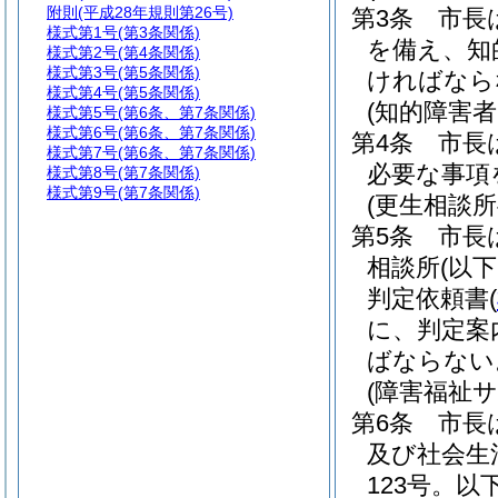
附則
(平成28年規則第26号)
第3条
市長
様式第1号
(第3条関係)
を備え、知
様式第2号
(第4条関係)
様式第3号
(第5条関係)
ければなら
様式第4号
(第5条関係)
(知的障害
様式第5号
(第6条、第7条関係)
様式第6号
(第6条、第7条関係)
第4条
市長
様式第7号
(第6条、第7条関係)
必要な事項
様式第8号
(第7条関係)
様式第9号
(第7条関係)
(更生相談
第5条
市長
相談所
(以
判定依頼書
(
に、判定案
ばならない
(障害福祉
第6条
市長
及び社会生
123号。