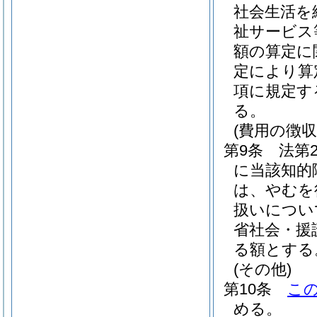
社会生活を
祉サービス
額の算定に
定により算
項に規定す
る。
(費用の徴収
第9条
法第
に当該知的
は、やむを
扱いについ
省社会・援
る額とする
(その他)
第10条
こ
める。