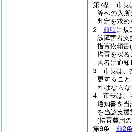
第7条
市長
等への入所
判定を求め
2
前項
に規
該障害者支
措置依頼書
(
措置を採る
害者に通知
3
市長は、
更すること
ればならな
4
市長は、
通知書を当
を当該支援
(措置費用の
第8条
前2