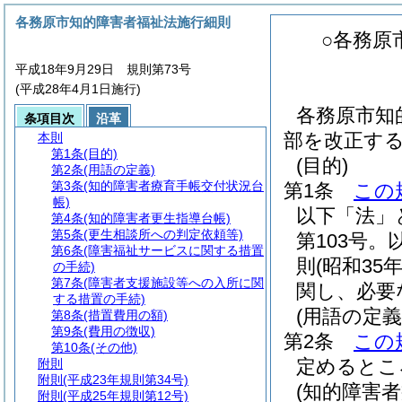
各務原市知的障害者福祉法施行細則
○各務原
平成18年9月29日 規則第73号
(平成28年4月1日施行)
各務原市知
条項目次
沿革
部を改正す
本則
第1条
(目的)
(目的)
第2条
(用語の定義)
第3条
(知的障害者療育手帳交付状況台
第1条
この
帳)
以下「法」
第4条
(知的障害者更生指導台帳)
第5条
(更生相談所への判定依頼等)
第103号。
第6条
(障害福祉サービスに関する措置
則
(昭和3
の手続)
第7条
(障害者支援施設等への入所に関
関し、必要
する措置の手続)
(用語の定義
第8条
(措置費用の額)
第9条
(費用の徴収)
第2条
この
第10条
(その他)
定めるとこ
附則
附則
(平成23年規則第34号)
(知的障害
附則
(平成25年規則第12号)