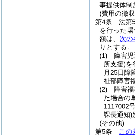
事提供体制
(費用の徴収
第4条
法第
を行った場
額は、
次の
りとする。
(1)
障害児
所支援)
を
月25日障
祉部障害福
(2)
障害福
た場合の
11170
課長通知)
(その他)
第5条
この