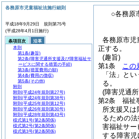
各務原市児童福祉法施行細則
○各務原
平成18年9月29日 規則第75号
(平成28年4月1日施行)
各務原市児
条項目次
沿革
正する。
本則
第1条
(趣旨)
(趣旨)
第2条
(障害児通所支援及び障害福祉サ
ービスに関する措置の手続)
第1条
この
第3条
(措置費用の額)
「法」とい
第4条
(費用の徴収)
第5条
(その他)
る。
附則
(障害児通
附則
(平成24年規則第27号)
附則
(平成24年規則第38号)
第2条
福祉
附則
(平成25年規則第12号)
所支援又は
附則
(平成26年規則第30号)
附則
(平成28年規則第43号)
るための法
様式第1号
(第2条関係)
害福祉サー
様式第2号
(第2条関係)
様式第3号
(第2条関係)
する障害児