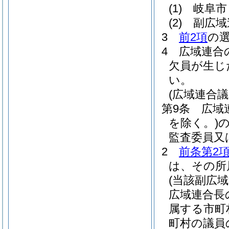
(1)
岐阜市
(2)
副広域
3
前2項
の
4
広域連合
欠員が生じ
い。
(広域連合議
第9条
広域
を除く。)
監査委員又
2
前条第2項
は、その所
(当該副広
広域連合長
属する市町
町村の議員