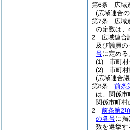
第6条
広域
(広域連合の
第7条
広域
の定数は、
2
広域連合
及び議員の
号
に定める
(1)
市町村
(2)
市町村
(広域連合
第8条
前条
は、関係市
関係市町村
2
前条第2項
の各号
に掲
数を選挙す