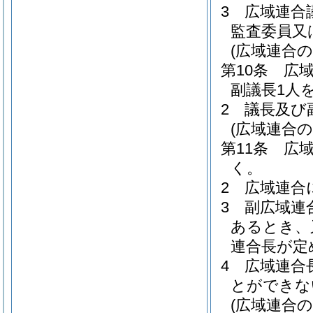
3
広域連合
監査委員又
(広域連合
第10条
広
副議長1人
2
議長及び
(広域連合
第11条
広
く。
2
広域連合
3
副広域連
あるとき、
連合長が定
4
広域連合
とができな
(広域連合