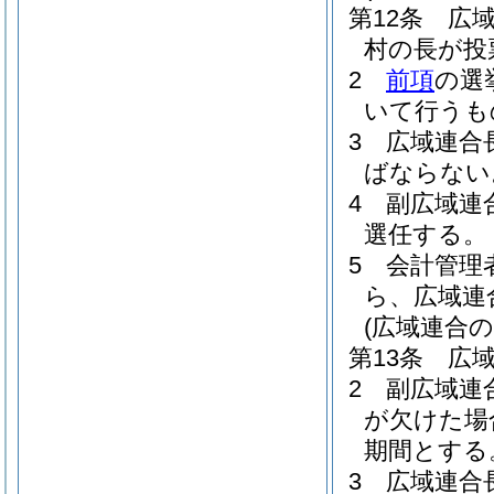
第12条
広
村の長が投
2
前項
の選
いて行うも
3
広域連合
ばならない
4
副広域連
選任する。
5
会計管理
ら、広域連
(広域連合
第13条
広
2
副広域連
が欠けた場
期間とする
3
広域連合