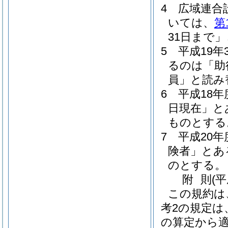
4
広域連合
いては、
第
31日まで
5
平成19
るのは「助
員」と読み
6
平成18
日現在」と
ものとする
7
平成20
険者」とあ
のとする。
附
則
(
この規約は
考2の規定は
の算定から