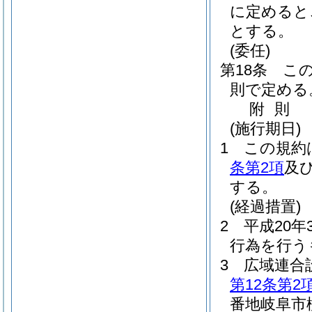
に定めると
とする。
(委任)
第18条
こ
則で定める
附
則
(施行期日)
1
この規約
条第2項
及
する。
(経過措置)
2
平成20年
行為を行う
3
広域連合
第12条第2
番地岐阜市