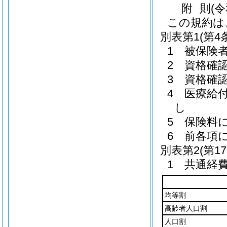
附
則
(
この規約は
別表第1
(第4
1 被保険
2 資格確
3 資格確
4 医療給
し
5 保険料
6 前各項
別表第2
(第1
1 共通経
均等割
高齢者人口割
人口割