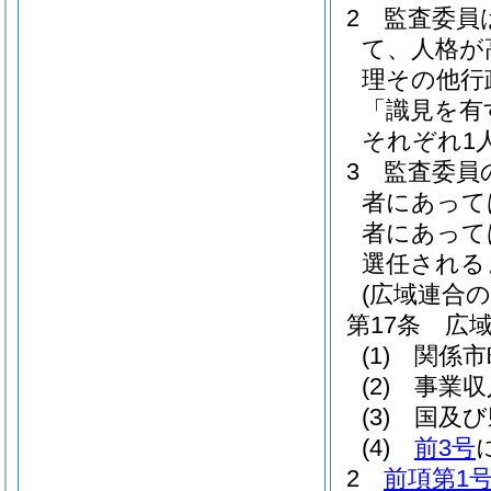
2
監査委員
て、人格が
理その他行
「識見を有
それぞれ1
3
監査委員
者にあって
者にあって
選任される
(広域連合
第17条
広
(1)
関係市
(2)
事業収
(3)
国及び
(4)
前3号
2
前項第1