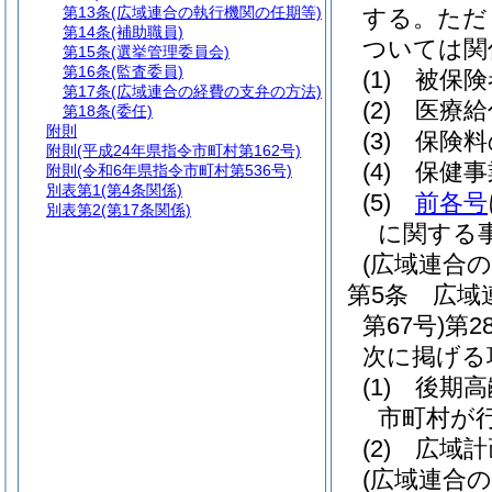
第13条
(広域連合の執行機関の任期等)
する。
ただ
第14条
(補助職員)
ついては関
第15条
(選挙管理委員会)
第16条
(監査委員)
(1)
被保険
第17条
(広域連合の経費の支弁の方法)
(2)
医療給
第18条
(委任)
附則
(3)
保険料
附則
(平成24年県指令市町村第162号)
(4)
保健事
附則
(令和6年県指令市町村第536号)
別表第1
(第4条関係)
(5)
前各号
別表第2
(第17条関係)
に関する
(広域連合
第5条
広域
第67号)
第2
次に掲げる
(1)
後期高
市町村が
(2)
広域計
(広域連合の