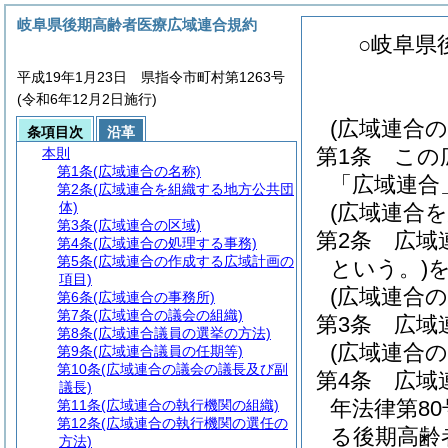
岐阜県後期高齢者医療広域連合規約
○岐阜県
平成19年1月23日 県指令市町村第1263号
(令和6年12月2日施行)
(広域連合の
条項目次
沿革
第1条
この
本則
第1条
(広域連合の名称)
「広域連合
第2条
(広域連合を組織する地方公共団
体)
(広域連合
第3条
(広域連合の区域)
第2条
広域
第4条
(広域連合の処理する事務)
第5条
(広域連合の作成する広域計画の
という。)
項目)
(広域連合の
第6条
(広域連合の事務所)
第7条
(広域連合の議会の組織)
第3条
広域
第8条
(広域連合議員の選挙の方法)
(広域連合
第9条
(広域連合議員の任期等)
第10条
(広域連合の議会の議長及び副
第4条
広域
議長)
年法律第8
第11条
(広域連合の執行機関の組織)
第12条
(広域連合の執行機関の選任の
る後期高齢
方法)