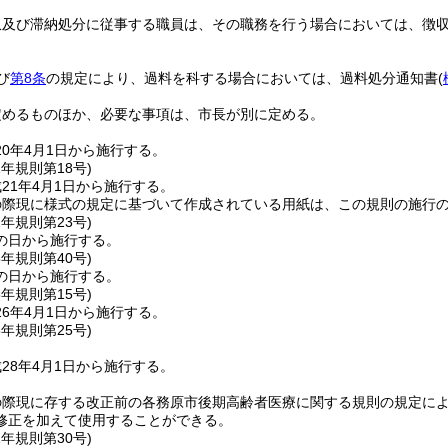
収及び滞納処分に従事する職員は、その職務を行う場合においては、徴
び
第8条
の規定により、過料を科する場合においては、過料処分通知書
(
定めるものほか、必要な事項は、市長が別に定める。
0年4月1日から施行する。
1年
規則第18号)
21年4月1日から施行する。
の際現に様式の規定に基づいて作成されている用紙は、この規則の施行
2年
規則第23号)
の日から施行する。
5年
規則第40号)
の日から施行する。
6年
規則第15号)
6年4月1日から施行する。
8年
規則第25号)
28年4月1日から施行する。
の際現に存する改正前の各務原市後期高齢者医療に関する規則の規定に
修正を加えて使用することができる。
1年
規則第30号)