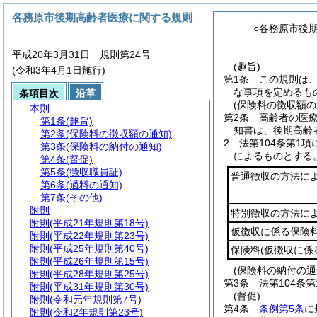
各務原市後期高齢者医療に関する規則
○各務原市後
平成20年3月31日 規則第24号
(趣旨)
(令和3年4月1日施行)
第1条
この規則は
な事項を定めるも
条項目次
沿革
(保険料の徴収額の
本則
第2条
高齢者の医
第1条
(趣旨)
知書は、後期高齢
第2条
(保険料の徴収額の通知)
2
法第104条第1
第3条
(保険料の納付の通知)
によるものとする
第4条
(督促)
第5条
(徴収職員証)
普通徴収の方法に
第6条
(過料の通知)
第7条
(その他)
附則
特別徴収の方法に
附則
(平成21年規則第18号)
仮徴収に係る保険
附則
(平成22年規則第23号)
附則
(平成25年規則第40号)
保険料
(仮徴収に係
附則
(平成26年規則第15号)
(保険料の納付の通
附則
(平成28年規則第25号)
第3条
法第104条
附則
(平成31年規則第30号)
(督促)
附則
(令和元年規則第7号)
第4条
条例第5条
に
附則
(令和2年規則第23号)