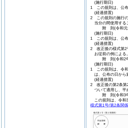
(施行期日)
1
この規則は、公
(経過措置)
2
この規則の施行
当分の間使用する
附
則
(令和
(施行期日)
1
この規則は、公
(経過措置)
2
改正後の様式第2
お従前の例による
附
則
(令和2
(施行期日)
1
この規則は、令和
は、公布の日から
(経過措置)
2
改正後の第2条第
ついて適用し、平
附
則
(令和3
この規則は、令和
様式第1号
(第2条関係