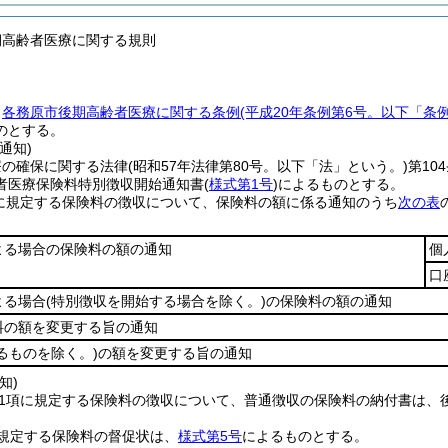
期高齢者医療に関する規則
、
各務原市後期高齢者医療に関する条例
(平成20年条例第6号。以下「条
のとする。
通知)
療の確保に関する法律
(昭和57年法律第80号。以下「法」という。)
第10
者医療保険料特別徴収開始通知書
(
様式第1号
)
によるものとする。
項に規定する保険料の徴収について、保険料の額に係る通知のうち
次の表
。
よる場合の保険料の額の通知
個
口
よる場合
(特別徴収を開始する場合を除く。)
の保険料の額の通知
料の額を変更する旨の通知
るものを除く。)
の額を変更する旨の通知
知)
第1項に規定する保険料の徴収について、普通徴収の保険料の納付書は、
規定する保険料の督促状は、
様式第5号
によるものとする。