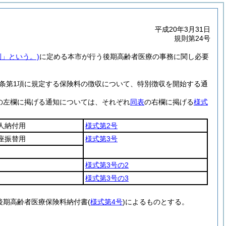
平成20年3月31日
規則第24号
例」という。)
に定める本市が行う後期高齢者医療の事務に関し必要
4条第1項に規定する保険料の徴収について、特別徴収を開始する通
の左欄に掲げる通知については、それぞれ
同表
の右欄に掲げる
様式
人納付用
様式第2号
座振替用
様式第3号
様式第3号の2
様式第3号の3
後期高齢者医療保険料納付書
(
様式第4号
)
によるものとする。