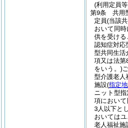
(利用定員等
第9条
共用
定員
(当該
おいて同時
供を受ける
認知症対応
型共同生活
項又は法第
をいう。)
型介護老人
施設
(
指定地
ニット型指
項において
3人以下と
おいてはユ
老人福祉施