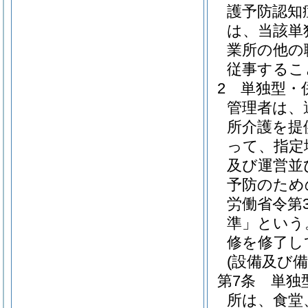
護予防認知
は、当該単
業所の他の
従事するこ
2
単独型・
管理者は、
所介護を提
って、指定
及び運営並
予防のため
労働省令第
準」という
修を修了し
(設備及び備
第7条
単独
所は、食堂