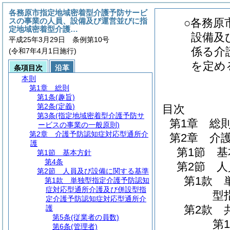
各務原市指定地域密着型介護予防サービ
スの事業の人員、設備及び運営並びに指
○各務原
定地域密着型介護…
設備及
平成25年3月29日 条例第10号
係る介
(令和7年4月1日施行)
を定め
条項目次
沿革
本則
第1章
総則
第1条
(趣旨)
第2条
(定義)
目次
第3条
(指定地域密着型介護予防サ
第1章
総
ービスの事業の一般原則)
第2章
介護予防認知症対応型通所介
第2章
介
護
第1節
基
第1節
基本方針
第4条
第2節
人
第2節
人員及び設備に関する基準
第1款
第1款
単独型指定介護予防認知
症対応型通所介護及び併設型指
型
定介護予防認知症対応型通所介
第2款
護
第5条
(従業者の員数)
第1
第6条
(管理者)