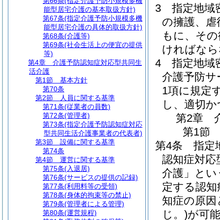
第66条
(指定介護予防小規模多機
3
指定地域
能型居宅介護の基本取扱方針)
第67条
(指定介護予防小規模多機
の擁護、虐
能型居宅介護の具体的取扱方針)
もに、その
第68条
(介護等)
第69条
(社会生活上の便宜の提供
ければなら
等)
4
指定地域
第4章
介護予防認知症対応型共同生
活介護
介護予防サ
第1節
基本方針
1項に規定
第70条
第2節
人員に関する基準
し、適切か
第71条
(従業者の員数)
第72条
(管理者)
第2章
第73条
(指定介護予防認知症対応
第1節
型共同生活介護事業者の代表者)
第3節
設備に関する基準
第4条
指定
第74条
認知症対応
第4節
運営に関する基準
第75条
(入退居)
介護」とい
第76条
(サービスの提供の記録)
定する認知
第77条
(利用料等の受領)
第78条
(身体的拘束等の禁止)
知症の原因
第79条
(管理者による管理)
じ。)
が可
第80条
(運営規程)