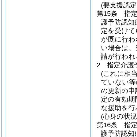
(要支援認
第15条
指
護予防認知
定を受けて
が既に行わ
い場合は、
請が行われ
2
指定介護
(これに相
ていない等
の更新の申
定の有効期
な援助を行
(心身の状況
第16条
指
護予防認知