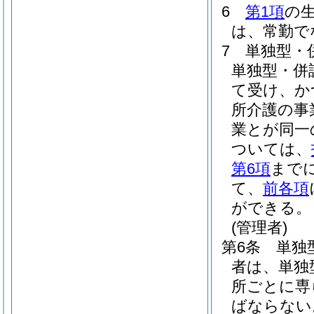
6
第1項
の
は、常勤で
7
単独型・
単独型・併
て受け、か
所介護の事
業とが同一
ついては、
第6項
まで
て、
前各項
ができる。
(管理者)
第6条
単独
者は、単独
所ごとに専
ばならない