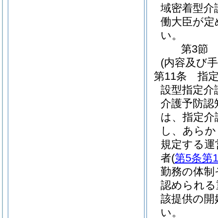
域密着型介
働大臣が定
い。
第3節
(内容及び
第11条
指
設型指定介
介護予防認
は、指定介
し、あらか
規定する運
者
(
第5条第
勤務の体制
認められる
該提供の開
い。