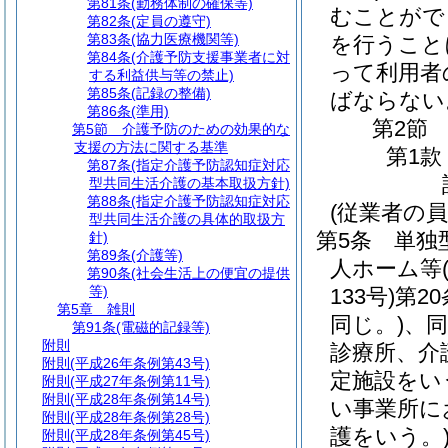
第81条
(勤務体制の確保等)
むことがで
第82条
(定員の遵守)
第83条
(協力医療機関等)
を行うこと
第84条
(介護予防支援事業者に対
って利用者
する利益供与等の禁止)
第85条
(記録の整備)
ばならない
第86条
(準用)
第2節
第5節
介護予防のための効果的な
支援の方法に関する基準
第1款
第87条
(指定介護予防認知症対応
型共同生活介護の基本取扱方針)
第88条
(指定介護予防認知症対応
(従業者の員
型共同生活介護の具体的取扱方
第5条
単独
針)
第89条
(介護等)
人ホーム等
第90条
(社会生活上の便宜の提供
等)
133号)
第2
第5章
雑則
同じ。)
、同
第91条
(電磁的記録等)
附則
診療所、介
附則
(平成26年条例第43号)
定施設をい
附則
(平成27年条例第11号)
附則
(平成28年条例第14号)
い事業所に
附則
(平成28年条例第28号)
護をいう。
附則
(平成28年条例第45号)