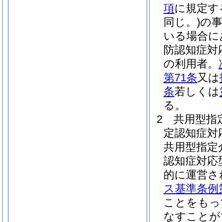
項
に規定す
同じ。)
の
いる場合に
防認知症対
の利用者。
第71条
又は
条
若しくは
る。
2
共用型指
定認知症対
共用型指定
認知症対応
的に運営さ
ス基準条例第
ことをもっ
なすことが