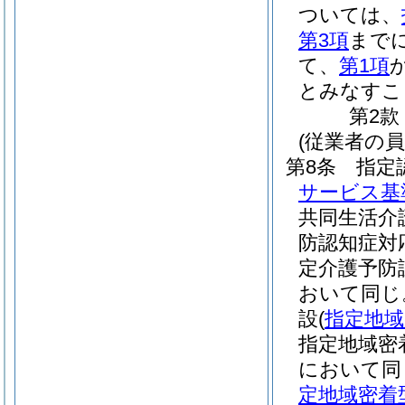
ついては、
第3項
まで
て、
第1項
とみなすこ
第2款
(従業者の員
第8条
指定
サービス基
共同生活介
防認知症対
定介護予防
おいて同じ
設
(
指定地域
指定地域密
において同
定地域密着