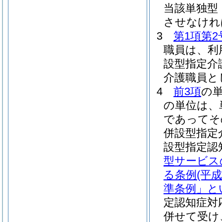
当該単独型
させなけれ
3
第1項第2
職員は、利
設型指定介
介護職員と
4
前3項
の
の単位は、
であってそ
併設型指定
設型指定認
型サービス
る条例
(平
準条例」と
定認知症対
併せて受け