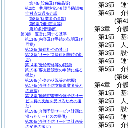
第7条
(設備及び備品等)
第3節
運
第2款
共用型指定介護予防認知
第4節
介
症対応型通所介護
第8条
(従業者の員数)
(第4
第9条
(利用定員等)
第3章
介
第10条
(管理者)
第3節
運営に関する基準
第1節
基
第11条
(内容及び手続の説明及び
第2節
人
同意)
第12条
(提供拒否の禁止)
第3節
設
第13条
(サービス提供困難時の対
第4節
運
応)
第14条
(受給資格等の確認)
第5節
介
第15条
(要支援認定の申請に係る
援助)
(第6
第16条
(心身の状況等の把握)
第4章
介
第17条
(介護予防支援事業者等と
の連携)
第1節
基
第18条
(地域密着型介護予防サー
第2節
人
ビス費の支給を受けるための援
助)
第3節
設
第19条
(介護予防サービス計画に
第4節
運
沿ったサービスの提供)
第20条
(介護予防サービス計画等
第5節
介
の変更の援助)