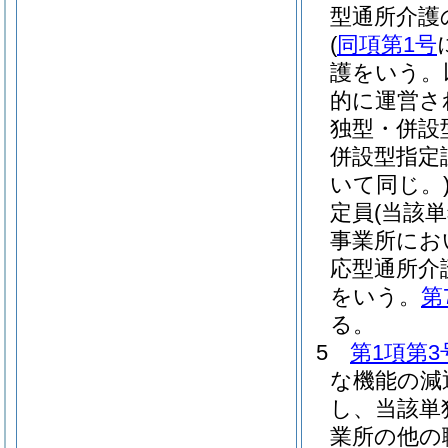
型通所介護
(
同項第1号
護をいう。
的に運営さ
独型・併設
併設型指定
いて同じ。
定員
(当該
事業所にお
応型通所介
をいう。
第
る。
5
第1項第3
な機能の減
し、当該単
業所の他の