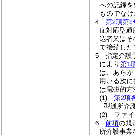
への記録を
ものでなけ
4
第2項第1
症対応型通
込者又はそ
で接続した
5
指定介護
により
第1
は、あらか
用いる次に
は電磁的方
(1)
第2項
型通所介
(2)
ファイ
6
前項
の規
所介護事業