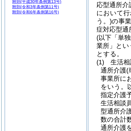
附則
(平成30年条例第13号)
応型通所介
附則
(令和3年条例第11号)
において行
附則
(令和6年条例第16号)
う。)
の事
症対応型通
(以下「単
業所」とい
とする。
(1)
生活相
通所介護
事業所に
をいう。
指定介護
生活相談
型通所介
数の合計
通所介護