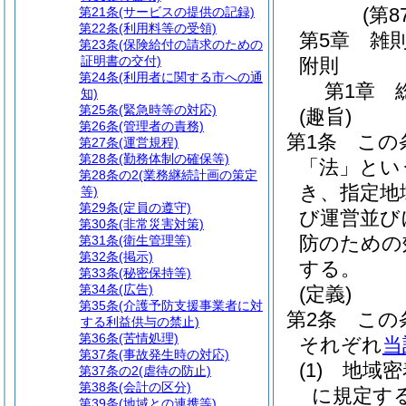
(第8
第21条
(サービスの提供の記録)
第22条
(利用料等の受領)
第5章
雑
第23条
(保険給付の請求のための
証明書の交付)
附則
第24条
(利用者に関する市への通
第1章
知)
第25条
(緊急時等の対応)
(趣旨)
第26条
(管理者の責務)
第1条
この
第27条
(運営規程)
第28条
(勤務体制の確保等)
「法」とい
第28条の2
(業務継続計画の策定
き、指定地
等)
第29条
(定員の遵守)
び運営並び
第30条
(非常災害対策)
防のための
第31条
(衛生管理等)
第32条
(掲示)
する。
第33条
(秘密保持等)
第34条
(広告)
(定義)
第35条
(介護予防支援事業者に対
第2条
この
する利益供与の禁止)
第36条
(苦情処理)
それぞれ
当
第37条
(事故発生時の対応)
(1)
地域密
第37条の2
(虐待の防止)
第38条
(会計の区分)
に規定す
第39条
(地域との連携等)