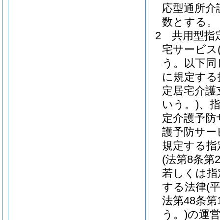
応型通所介
数とする。
2
共用型指
宅サービス
う。以下同
に規定する
定居宅介護
いう。)
、
定介護予防
護予防サー
規定する指
(法第8条
若しくは指
する法律
(
法第48条
う。)
の運