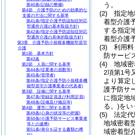
う。
第40条
(記録の整備)
第4節
介護予防のための効果的な
(2)
指定地
支援の方法に関する基準
着型介護
第41条
(指定介護予防認知症対応
型通所介護の基本取扱方針)
する指定
第42条
(指定介護予防認知症対応
型通所介護の具体的取扱方針)
着型介護
第3章
介護予防小規模多機能型居宅
(3)
利用料
介護
第1節
基本方針
防サービ
第43条
(4)
地域密
第2節
人員に関する基準
第44条
(従業者の員数等)
2項第1
第45条
(管理者)
より算定
第46条
(指定介護予防小規模多機
能型居宅介護事業者の代表者)
護予防サ
第3節
設備に関する基準
に指定地
第47条
(登録定員及び利用定員)
第48条
(設備及び備品等)
る。)
をい
第4節
運営に関する基準
第49条
(心身の状況等の把握)
(5)
法定代
第50条
(介護予防サービス事業者
地域密着
等との連携)
第51条
(身分を証する書類の携
域密着型
行)