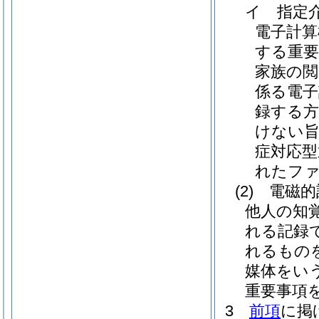
イ
指定
電子計
する重要
家族の閲
係る電子
録する方
けない旨
症対応型
れたファ
(2)
電磁的
他人の知
れる記録
れるもの
媒体をいう
重要事項
3
前項
に掲