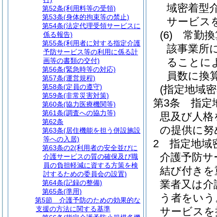
域密着型
第52条
(利用料等の受領)
第53条
(身体的拘束等の禁止)
サービス
第54条
(法定代理受領サービスに
(6)
常勤換
係る報告)
第55条
(利用者に対する指定介護
該事業所
予防サービス等の利用に係る計
ることに
画等の書類の交付)
第56条
(緊急時等の対応)
員数に換
第57条
(運営規程)
第58条
(定員の遵守)
(指定地域
第59条
(非常災害対策)
第3条
指定
第60条
(協力医療機関等)
第61条
(調査への協力等)
思及び人格
第62条
の提供に努
第63条
(居住機能を担う併設施設
等への入居)
2
指定地域
第63条の2
(利用者の安全並びに
介護予防サ
介護サービスの質の確保及び職
員の負担軽減に資する方策を検
結び付きを
討するための委員会の設置)
業者又は介
第64条
(記録の整備)
第65条
(準用)
う者をいう
第5節
介護予防のための効果的な
支援の方法に関する基準
サービスを