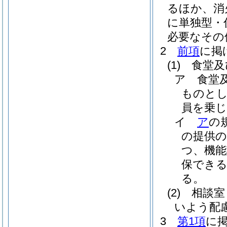
るほか、消
に単独型・
必要なその
2
前項
に掲
(1)
食堂及
ア
食堂
ものとし
員を乗
イ
ア
の
の提供
つ、機能
保でき
る。
(2)
相談室
いよう配
3
第1項
に