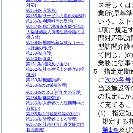
ス若しくは
対応)
第154条
(入退所)
業所
(県基
第155条
(サービスの提供の記録)
いう。以下
第156条
(利用料等の受領)
第157条
(指定地域密着型介護老
1項に規定
人福祉施設入所者生活介護の取
間対応型訪
扱方針)
第158条
(地域密着型施設サービ
型訪問介護
ス計画の作成)
第159条
(介護)
て同じ。)
第160条
(食事)
業務に従事
第161条
(相談及び援助)
第162条
(社会生活上の便宜の提
5
指定定期
供等)
に
次の各号
第163条
(機能訓練)
第163条の2
(栄養管理)
当該施設等
くう
第163条の3
(口
衛生の管理)
腔
の規定にか
第164条
(健康管理)
第165条
(入所者の入院期間中の
て充てるこ
取扱い)
(1)
指定短
第165条の2
(緊急時等の対応)
第166条
(管理者による管理)
規定する
第167条
(計画担当介護支援専門
第1号
及び
員の責務)