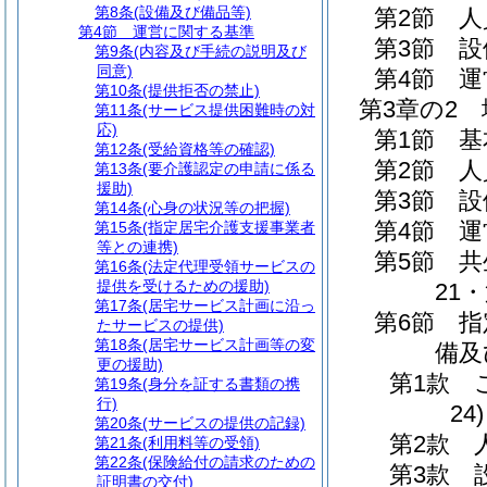
第8条
(設備及び備品等)
第2節
人
第4節
運営に関する基準
第3節
設
第9条
(内容及び手続の説明及び
同意)
第4節
運
第10条
(提供拒否の禁止)
第3章の2
第11条
(サービス提供困難時の対
応)
第1節
基
第12条
(受給資格等の確認)
第2節
人
第13条
(要介護認定の申請に係る
援助)
第3節
設
第14条
(心身の状況等の把握)
第4節
運
第15条
(指定居宅介護支援事業者
等との連携)
第5節
共
第16条
(法定代理受領サービスの
提供を受けるための援助)
21・
第17条
(居宅サービス計画に沿っ
第6節
指
たサービスの提供)
第18条
(居宅サービス計画等の変
備及
更の援助)
第1款
第19条
(身分を証する書類の携
行)
24)
第20条
(サービスの提供の記録)
第2款
第21条
(利用料等の受領)
第22条
(保険給付の請求のための
第3款
証明書の交付)