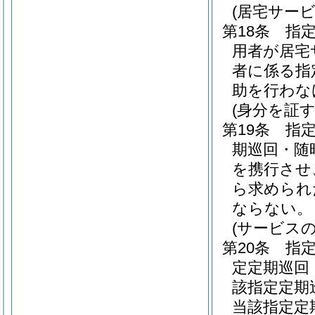
(居宅サー
第18条
指
用者が居宅
者に係る指
助を行わな
(身分を証
第19条
指
期巡回・随
を携行させ
ら求められ
ならない。
(サービス
第20条
指
定定期巡回
該指定定期
当該指定定