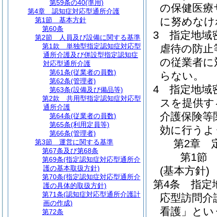
第59条の40
(準用)
の保健医療
第4章
認知症対応型通所介護
に努めなけ
第1節
基本方針
第60条
3
指定地域
第2節
人員及び設備に関する基準
第1款
単独型指定認知症対応型
虐待の防止
通所介護及び併設型指定認知症
の従業者に
対応型通所介護
第61条
(従業者の員数)
らない。
第62条
(管理者)
4
指定地域
第63条
(設備及び備品等)
第2款
共用型指定認知症対応型
スを提供す
通所介護
介護保険等
第64条
(従業者の員数)
第65条
(利用定員等)
効に行うよ
第66条
(管理者)
第2章
第3節
運営に関する基準
第67条及び第68条
第1節
第69条
(指定認知症対応型通所介
護の基本取扱方針)
(基本方針)
第70条
(指定認知症対応型通所介
第4条
指定
護の具体的取扱方針)
第71条
(認知症対応型通所介護計
応型訪問介
画の作成)
看護」とい
第72条