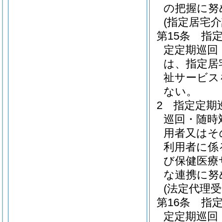
の把握に努
(指定居宅
第15条
指
定定期巡回
は、指定居
祉サービス
ない。
2
指定定期
巡回・随時
用者又はそ
利用者に係
び保健医療
な連携に努
(法定代理
第16条
指
定定期巡回