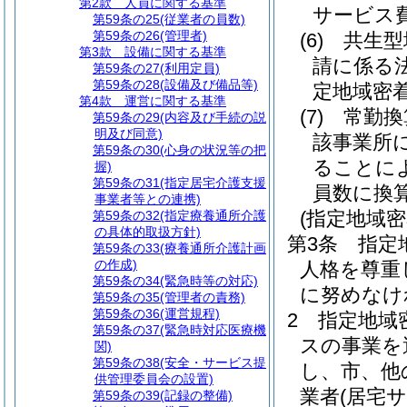
第2款
人員に関する基準
サービス
第59条の25
(従業者の員数)
第59条の26
(管理者)
(6)
共生型
第3款
設備に関する基準
請に係る
第59条の27
(利用定員)
第59条の28
(設備及び備品等)
定地域密
第4款
運営に関する基準
(7)
常勤換
第59条の29
(内容及び手続の説
明及び同意)
該事業所
第59条の30
(心身の状況等の把
ることに
握)
第59条の31
(指定居宅介護支援
員数に換
事業者等との連携)
(指定地域
第59条の32
(指定療養通所介護
の具体的取扱方針)
第3条
指定
第59条の33
(療養通所介護計画
の作成)
人格を尊重
第59条の34
(緊急時等の対応)
に努めなけ
第59条の35
(管理者の責務)
第59条の36
(運営規程)
2
指定地域
第59条の37
(緊急時対応医療機
スの事業を
関)
第59条の38
(安全・サービス提
し、市、他
供管理委員会の設置)
業者
(居宅
第59条の39
(記録の整備)