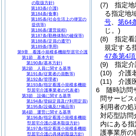
の取扱方針)
(7)
指定地
第183条
(介護)
る指定地
第184条
(食事)
第185条
(社会生活上の便宜の
号
、
第64
提供等)
じ。)
第186条
(運営規程)
第187条
(勤務体制の確保等)
(8)
指定看
第188条
(定員の遵守)
規定する
第189条
(準用)
第9章
看護小規模多機能型居宅介護
47条第4
第1節
基本方針
第190条
(基本方針)
(9)
指定介
第2節
人員に関する基準
(10)
介護
第191条
(従業者の員数等)
第192条
(管理者)
(11)
介護
第193条
(指定看護小規模多機能
6
随時訪問
型居宅介護事業者の代表者)
第3節
設備に関する基準
問サービス
第194条
(登録定員及び利用定員)
利用者の処
第195条
(設備及び備品等)
第4節
運営に関する基準
対応型訪問
第196条
(指定看護小規模多機能
内にある指
型居宅介護の基本取扱方針)
第197条
(指定看護小規模多機能
護事業所の
型居宅介護の具体的取扱方針)