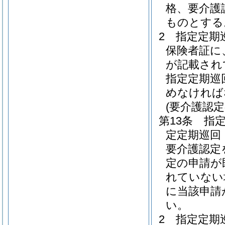
格、要介護
ものとする
2
指定定期
保険者証に
が記載され
指定定期巡
めなければ
(要介護認
第13条
指
定定期巡回
要介護認定
定の申請が
れていない
に当該申請
い。
2
指定定期