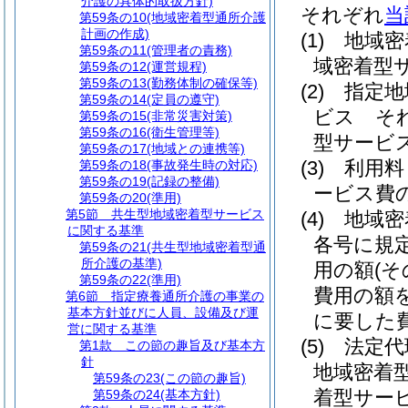
介護の具体的取扱方針)
それぞれ
当
第59条の10
(地域密着型通所介護
計画の作成)
(1)
地域密
第59条の11
(管理者の責務)
域密着型
第59条の12
(運営規程)
第59条の13
(勤務体制の確保等)
(2)
指定地
第59条の14
(定員の遵守)
ビス そ
第59条の15
(非常災害対策)
第59条の16
(衛生管理等)
型サービ
第59条の17
(地域との連携等)
(3)
利用料
第59条の18
(事故発生時の対応)
第59条の19
(記録の整備)
ービス費
第59条の20
(準用)
第5節
共生型地域密着型サービス
(4)
地域密
に関する基準
各号に規
第59条の21
(共生型地域密着型通
所介護の基準)
用の額
(
第59条の22
(準用)
費用の額
第6節
指定療養通所介護の事業の
基本方針並びに人員、設備及び運
に要した
営に関する基準
(5)
法定代
第1款
この節の趣旨及び基本方
針
地域密着
第59条の23
(この節の趣旨)
着型サー
第59条の24
(基本方針)