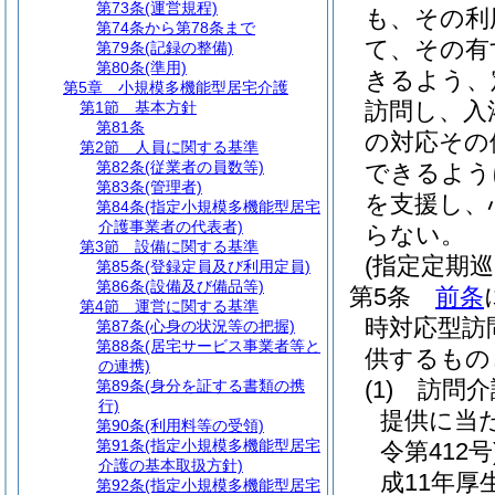
第73条
(運営規程)
も、その利
第74条から第78条まで
て、その有
第79条
(記録の整備)
第80条
(準用)
きるよう、
第5章
小規模多機能型居宅介護
訪問し、入
第1節
基本方針
第81条
の対応その
第2節
人員に関する基準
第82条
(従業者の員数等)
できるよう
第83条
(管理者)
を支援し、
第84条
(指定小規模多機能型居宅
介護事業者の代表者)
らない。
第3節
設備に関する基準
(指定定期
第85条
(登録定員及び利用定員)
第86条
(設備及び備品等)
第5条
前条
第4節
運営に関する基準
時対応型訪
第87条
(心身の状況等の把握)
第88条
(居宅サービス事業者等と
供するもの
の連携)
(1)
訪問介
第89条
(身分を証する書類の携
行)
提供に当
第90条
(利用料等の受領)
第91条
(指定小規模多機能型居宅
令第412号
介護の基本取扱方針)
成11年厚
第92条
(指定小規模多機能型居宅