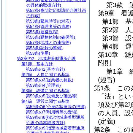
第3款
の具体的取扱方針)
第52条
(夜間対応型訪問介護計画
第9章
看
の作成)
第1節
基
第53条
(緊急時等の対応)
第54条
(管理者等の責務)
第2節
人
第55条
(運営規程)
第3節
設
第56条
(勤務体制の確保等)
第57条
(地域との連携等)
第4節
運
第58条
(記録の整備)
第59条
(準用)
第10章
雑
第3章の2
地域密着型通所介護
附則
第1節
基本方針
第59条の2
(基本方針)
第1章
第2節
人員に関する基準
(趣旨)
第59条の3
(従業者の員数)
第59条の4
(管理者)
第1条
この
第3節
設備に関する基準
「法」とい
第59条の5
(設備及び備品等)
第4節
運営に関する基準
項及び第2
第59条の6
(心身の状況等の把握)
の人員、設
第59条の7
(利用料等の受領)
第59条の8
(指定地域密着型通所
(定義)
介護の基本取扱方針)
第59条の9
(指定地域密着型通所
第2条
この