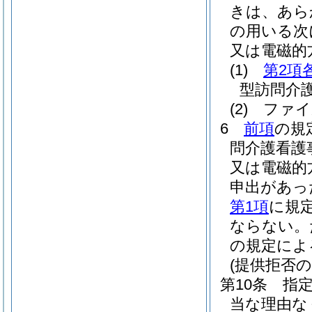
きは、あら
の用いる次
又は電磁的
(1)
第2項
型訪問介
(2)
ファイ
6
前項
の規
問介護看護
又は電磁的
申出があっ
第1項
に規
ならない。
の規定によ
(提供拒否の
第10条
指
当な理由な