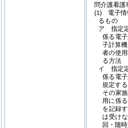
問介護看護
(1)
電子情
るもの
ア
指定
係る電子
子計算機
者の使
る方法
イ
指定
係る電
規定する
その家族
用に係る
を記録す
は受け
回・随時