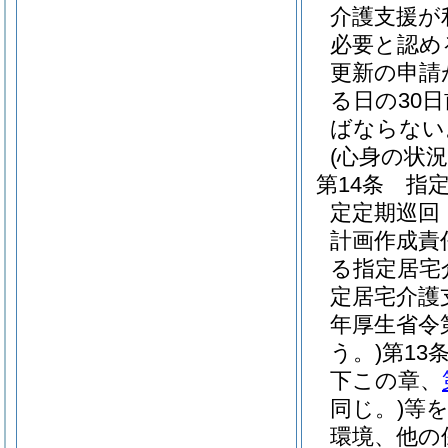
介護支援が
必要と認め
更新の申請
る日の30
ばならない
(心身の状況
第14条
指
定定期巡回
計画作成責
る指定居宅
定居宅介護
年厚生省令
う。)
第13
下この章、
同じ。)
等
環境、他の