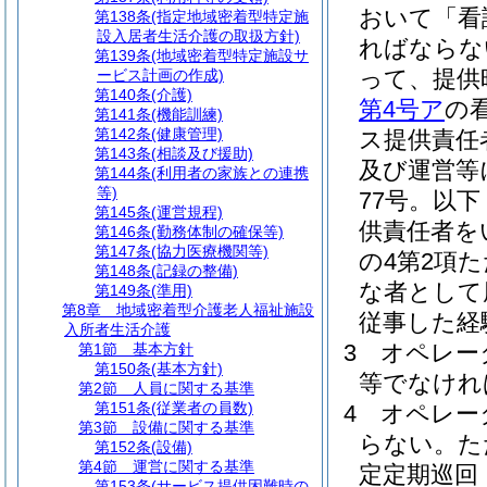
おいて「看
第138条
(指定地域密着型特定施
設入居者生活介護の取扱方針)
ればならな
第139条
(地域密着型特定施設サ
って、提供
ービス計画の作成)
第140条
(介護)
第4号ア
の
第141条
(機能訓練)
第142条
(健康管理)
ス提供責任
第143条
(相談及び援助)
及び運営等
第144条
(利用者の家族との連携
等)
77号。以
第145条
(運営規程)
供責任者を
第146条
(勤務体制の確保等)
第147条
(協力医療機関等)
の4第2項
第148条
(記録の整備)
な者として
第149条
(準用)
第8章
地域密着型介護老人福祉施設
従事した経
入所者生活介護
3
オペレー
第1節
基本方針
第150条
(基本方針)
等でなけれ
第2節
人員に関する基準
第151条
(従業者の員数)
4
オペレー
第3節
設備に関する基準
らない。
た
第152条
(設備)
第4節
運営に関する基準
定定期巡回
第153条
(サービス提供困難時の