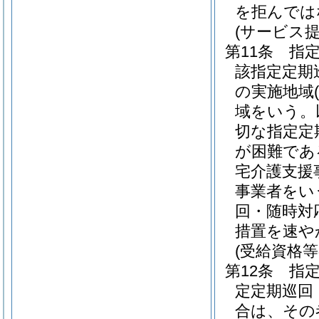
を拒んでは
(サービス
第11条
指
該指定定期
の実施地域
域をいう。
切な指定定
が困難であ
宅介護支援
事業者をい
回・随時対
措置を速や
(受給資格等
第12条
指
定定期巡回
合は、その