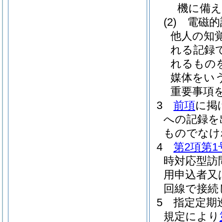
機に備え
(2)
電磁的
他人の知
れる記録
れるもの
媒体をいう
重要事項
3
前項
に掲
への記録を
ものでなけ
4
第2項第1
時対応型訪
用申込者又
回線で接続
5
指定定期
規定により