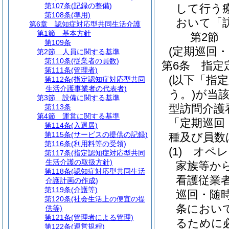
第107条
(記録の整備)
して行う
第108条
(準用)
おいて「
第6章
認知症対応型共同生活介護
第1節
基本方針
第2節
第109条
(定期巡回
第2節
人員に関する基準
第110条
(従業者の員数)
第6条
指定
第111条
(管理者)
(以下「指
第112条
(指定認知症対応型共同
生活介護事業者の代表者)
う。)
が当
第3節
設備に関する基準
型訪問介護
第113条
第4節
運営に関する基準
「定期巡回
第114条
(入退居)
第115条
(サービスの提供の記録)
種及び員数
第116条
(利用料等の受領)
(1)
オペレ
第117条
(指定認知症対応型共同
生活介護の取扱方針)
家族等か
第118条
(認知症対応型共同生活
看護従業
介護計画の作成)
第119条
(介護等)
巡回・随
第120条
(社会生活上の便宜の提
条におい
供等)
第121条
(管理者による管理)
るために
第122条
(運営規程)