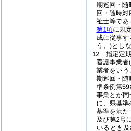
期巡回・随
回・随時対
祉士等であ
第1項
に規
成に従事す
う。)
とし
12
指定定
看護事業者
業者をいう
期巡回・随
準条例第5
事業とが同
に、県基準
基準を満た
及び第2号
いるとき及