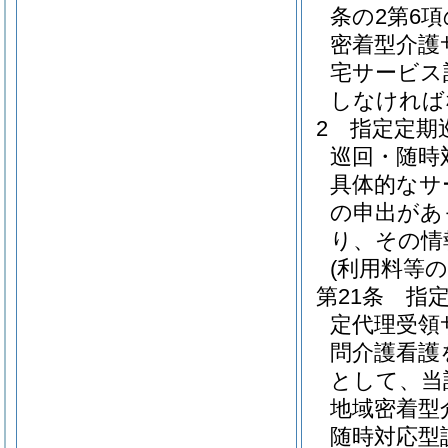
条の2第6
密着型介護
宅サービス
しなければ
2
指定定期
巡回・随時
具体的なサ
の申出があ
り、その情
(利用料等の
第21条
指
定代理受領
問介護看護
として、当
地域密着型
随時対応型