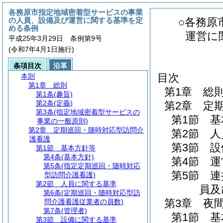
各務原市指定地域密着型サービスの事業
の人員、設備及び運営に関する基準を定
○各務原
める条例
運営に
平成25年3月29日 条例第9号
(令和7年4月1日施行)
条項目次
沿革
目次
本則
第1章
総則
第1章
総
第1条
(趣旨)
第2条
(定義)
第2章
定
第3条
(指定地域密着型サービスの
第1節
基
事業の一般原則)
第2章
定期巡回・随時対応型訪問介
第2節
人
護看護
第3節
設
第1節
基本方針等
第4条
(基本方針)
第4節
運
第5条
(指定定期巡回・随時対応
第5節
連
型訪問介護看護)
第2節
人員に関する基準
員及
第6条
(定期巡回・随時対応型訪
第3章
夜
問介護看護従業者の員数)
第7条
(管理者)
第1節
基
第3節
設備に関する基準