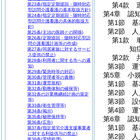
第4款
第23条
(指定定期巡回・随時対応
型訪問介護看護の基本取扱方針)
第4章
認
第24条
(指定定期巡回・随時対応
型訪問介護看護の具体的取扱方
第1節
基
針)
第2節
人
第25条
(主治の医師との関係)
第26条
(定期巡回・随時対応型訪
第1款
問介護看護計画等の作成)
知
第27条
(同居家族に対するサービ
ス提供の禁止)
第2款
第28条
(利用者に関する市への通
第3節
運
知)
第29条
(緊急時等の対応)
第5章
小
第30条
(管理者等の責務)
第1節
基
第31条
(運営規程)
第32条
(勤務体制の確保等)
第2節
人
第32条の2
(業務継続計画の策定
等)
第3節
設
第33条
(衛生管理等)
第4節
運
第34条
(掲示)
第35条
(秘密保持等)
第6章
認
第36条
(広告)
第1節
基
第37条
(指定居宅介護支援事業者
に対する利益供与の禁止)
第2節
人
第38条
(苦情処理)