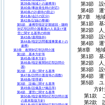
第3節
設
第39条
(地域との連携等)
第40条
(事故発生時の対応)
第4節
運
第40条の2
(虐待の防止)
第7章
地
第41条
(会計の区分)
第42条
(記録の整備)
第1節
基
第5節
連携型指定定期巡回・随時
対応型訪問介護看護の人員及び運
第2節
人
営に関する基準の特例
第3節
設
第43条
(適用除外)
第44条
(指定訪問看護事業者との
第4節
運
連携)
第8章
地
第3章
夜間対応型訪問介護
第1節
基本方針等
第1節
基
第45条
(基本方針)
第2節
人
第46条
(指定夜間対応型訪問介
護)
第3節
設
第2節
人員に関する基準
第4節
運
第47条
(訪問介護員等の員数)
第48条
(管理者)
第5節
ユ
第3節
設備に関する基準
第49条
(設備及び備品等)
方針
第4節
運営に関する基準
第1款
第50条
(指定夜間対応型訪問介護
の基本取扱方針)
第2款
第51条
(指定夜間対応型訪問介護