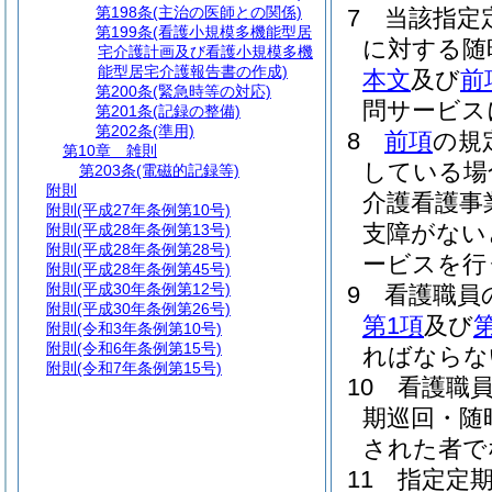
第198条
(主治の医師との関係)
7
当該指定
第199条
(看護小規模多機能型居
に対する随
宅介護計画及び看護小規模多機
能型居宅介護報告書の作成)
本文
及び
前
第200条
(緊急時等の対応)
問サービス
第201条
(記録の整備)
第202条
(準用)
8
前項
の規
第10章
雑則
している場
第203条
(電磁的記録等)
附則
介護看護事
附則
(平成27年条例第10号)
支障がない
附則
(平成28年条例第13号)
附則
(平成28年条例第28号)
ービスを行
附則
(平成28年条例第45号)
附則
(平成30年条例第12号)
9
看護職員
附則
(平成30年条例第26号)
第1項
及び
第
附則
(令和3年条例第10号)
附則
(令和6年条例第15号)
ればならな
附則
(令和7年条例第15号)
10
看護職
期巡回・随
された者で
11
指定定