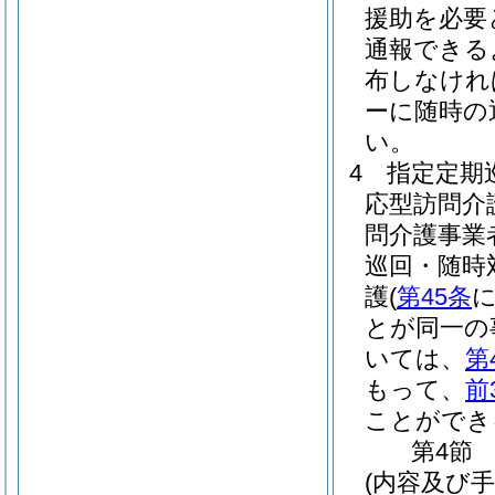
援助を必要
通報できる
布しなけれ
ーに随時の
い。
4
指定定期
応型訪問介
問介護事業
巡回・随時
護
(
第45条
とが同一の
いては、
第
もって、
前
ことができ
第4節
(内容及び