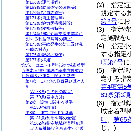
第168条
(運営規程)
(2)
指定短
第169条
(勤務体制の確保等)
規定する
第170条
(定員の遵守)
第171条
(衛生管理等)
第2号
にお
第172条
(協力医療機関等)
(3)
指定特
第173条
(秘密保持等)
第174条
(居宅介護支援事業者に
定施設を
対する利益供与等の禁止)
第175条
(事故発生の防止及び発
(4)
指定小
生時の対応)
する指定
第176条
(記録の整備)
第177条
(準用)
項第4号
に
第5節
ユニット型指定地域密着型
(5)
指定認
介護老人福祉施設の基本方針並び
に設備及び運営に関する基準
定する指
第1款
この節の趣旨及び基本方
第4項第5
針
第178条
(この節の趣旨)
83条第3項
第179条
(基本方針)
(6)
指定地
第2款
設備に関する基準
第180条
(設備)
域密着型
第3款
運営に関する基準
第181条
(利用料等の受領)
項
、
第65
第182条
(指定地域密着型介護
じ。)
老人福祉施設入所者生活介護