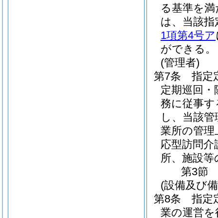
る基準を満
は、当該指
1項第4号ア
ができる。
(管理者)
第7条
指定
定期巡回・
務に従事す
し、当該管
業所の管理
応型訪問介
所、施設等
第3節
(設備及び備
第8条
指定
業の運営を