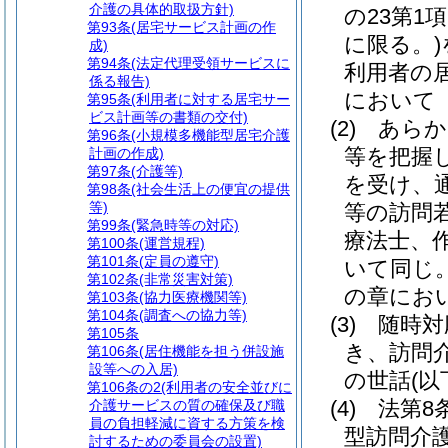
介護の具体的取扱方針)
の23第
第93条
(居宅サービス計画の作
に限る。)
成)
第94条
(法定代理受領サービスに
利用者の
係る報告)
において
第95条
(利用者に対する居宅サー
ビス計画等の書類の交付)
(2)
あらか
第96条
(小規模多機能型居宅介護
等を把握
計画の作成)
第97条
(介護等)
を受け、
第98条
(社会生活上の便宜の提供
等)
等の訪問
第99条
(緊急時等の対応)
療法士、
第100条
(運営規程)
第101条
(定員の遵守)
いて同じ。
第102条
(非常災害対策)
の章にお
第103条
(協力医療機関等)
第104条
(調査への協力等)
(3)
随時対
第105条
き、訪問
第106条
(居住機能を担う併設施
設等への入居)
の世話
(
第106条の2
(利用者の安全並びに
(4)
法第8
介護サービスの質の確保及び職
員の負担軽減に資する方策を検
型訪問介
討するための委員会の設置)