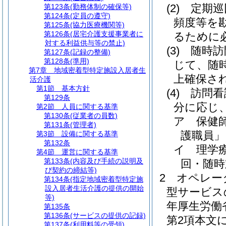
(2)
定期巡
第123条
(勤務体制の確保等)
第124条
(定員の遵守)
頻度等を
第125条
(協力医療機関等)
第126条
(居宅介護支援事業者に
るために
対する利益供与等の禁止)
(3)
随時訪
第127条
(記録の整備)
第128条
(準用)
じて、随
第7章
地域密着型特定施設入居者生
上確保さ
活介護
第1節
基本方針
(4)
訪問看
第129条
分に応じ
第2節
人員に関する基準
第130条
(従業者の員数)
ア
保健
第131条
(管理者)
護職員」
第3節
設備に関する基準
第132条
イ
理学
第4節
運営に関する基準
第133条
(内容及び手続の説明及
回・随時
び契約の締結等)
2
オペレー
第134条
(指定地域密着型特定施
設入居者生活介護の提供の開始
型サービス
等)
年厚生労働
第135条
第136条
(サービスの提供の記録)
第2項本文
第137条
(利用料等の受領)