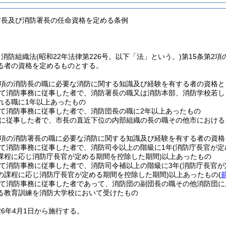
防長及び消防署長の任命資格を定める条例
、消防組織法
(昭和22年法律第226号。以下「法」という。)
第15条第2
る者の資格を定めるものとする。
第2項の消防長の職に必要な消防に関する知識及び経験を有する者の資格
て消防事務に従事した者で、消防署長の職又は消防本部、消防学校若し
れる職に1年以上あったもの
て消防事務に従事した者で、消防団長の職に2年以上あったもの
に従事した者で、市長の直近下位の内部組織の長の職その他市における
第2項の消防署長の職に必要な消防に関する知識及び経験を有する者の資
て消防事務に従事した者で、消防司令以上の階級に1年
(消防庁長官が
課程に応じ消防庁長官が定める期間を控除した期間)
以上あったもの
て消防事務に従事した者で、消防司令補以上の階級に3年
(消防庁長官
の課程に応じ消防庁長官が定める期間を控除した期間)
以上あったもの
(
て消防事務に従事した者であって、消防団の副団長の職その他消防団に
る教育訓練を消防大学校において受けたもの
26年4月1日から施行する。