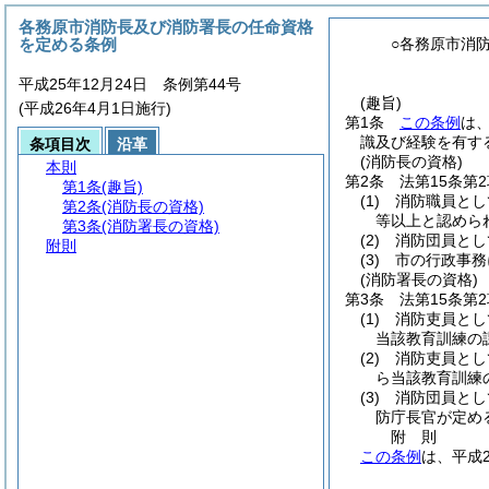
各務原市消防長及び消防署長の任命資格
を定める条例
○各務原市消
平成25年12月24日 条例第44号
(趣旨)
(平成26年4月1日施行)
第1条
この条例
は
識及び経験を有す
条項目次
沿革
(消防長の資格)
本則
第2条
法第15条
第1条
(趣旨)
(1)
消防職員とし
第2条
(消防長の資格)
等以上と認めら
第3条
(消防署長の資格)
(2)
消防団員とし
附則
(3)
市の行政事務
(消防署長の資格)
第3条
法第15条
(1)
消防吏員とし
当該教育訓練の
(2)
消防吏員とし
ら当該教育訓練
(3)
消防団員とし
防庁長官が定め
附
則
この条例
は、平成