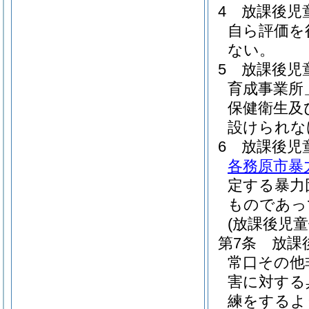
4
放課後児
自ら評価を
ない。
5
放課後児
育成事業所
保健衛生及
設けられな
6
放課後児
各務原市暴
定する暴力
ものであっ
(放課後児
第7条
放課
常口その他
害に対する
練をするよ