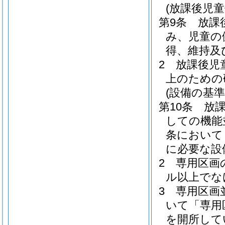
(放課後児
第9条
放課
み、児童の
得、維持及
2
放課後児
上のための
(設備の基準
第10条
放
しての機能
条において
に必要な設
2
専用区画
ル以上でな
3
専用区画
いて「専用
を開所して