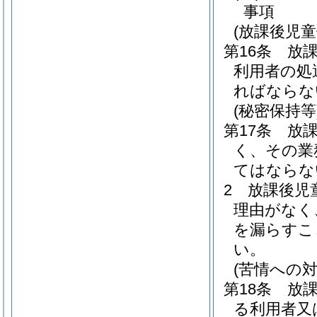
事項
(放課後児
第16条
放
利用者の処
ればならな
(秘密保持等
第17条
放
く、その業
てはならな
2
放課後児
理由がなく
を漏らすこ
い。
(苦情への対
第18条
放
る利用者又