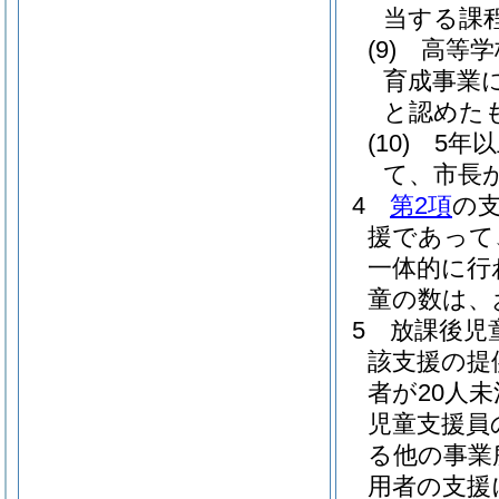
当する課
(9)
高等学
育成事業
と認めた
(10)
5年
て、市長
4
第2項
の
援であって
一体的に行
童の数は、
5
放課後児
該支援の提
者が20人
児童支援員
る他の事業
用者の支援