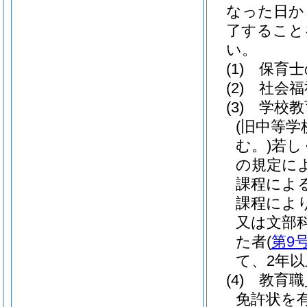
なった日か
了すること
い。
(1)
保育士
(2)
社会福
(3)
学校教
(旧中等学
む。)
若し
の規定に
課程によ
課程によ
又は文部
た者
(
第9
て、2年
(4)
教育職
免許状を