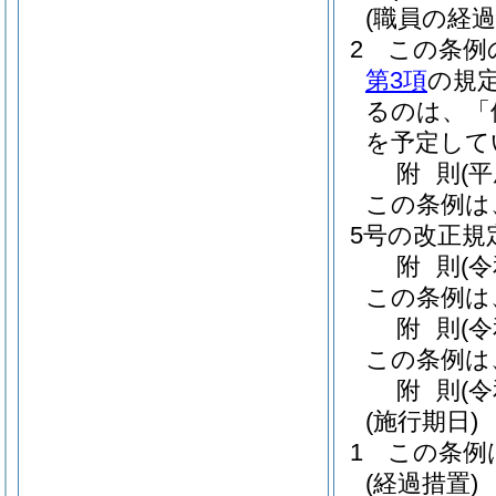
(職員の経過
2
この条例
第3項
の規
るのは、「
を予定して
附
則
(
この条例は
5号の改正規
附
則
(
この条例は
附
則
(
この条例は
附
則
(
(施行期日)
1
この条例
(経過措置)