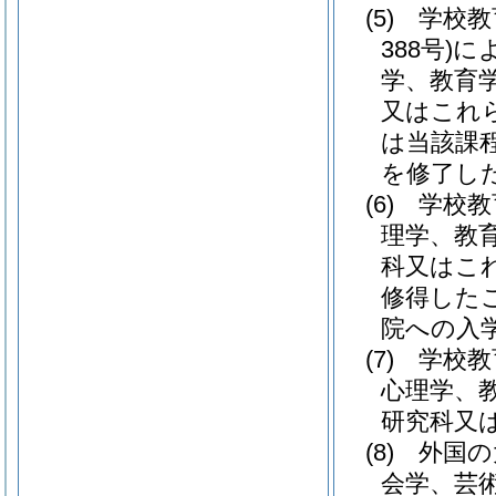
(5)
学校教
388号)
に
学、教育
又はこれ
は当該課
を修了し
(6)
学校教
理学、教
科又はこ
修得した
院への入
(7)
学校教
心理学、
研究科又
(8)
外国の
会学、芸