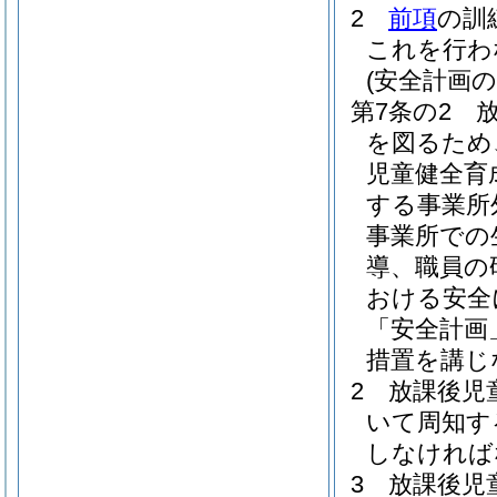
2
前項
の訓
これを行わ
(安全計画の
第7条の2
を図るため
児童健全育
する事業所
事業所での
導、職員の
おける安全
「安全計画
措置を講じ
2
放課後児
いて周知す
しなければ
3
放課後児