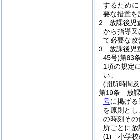
するために
要な措置を
2
放課後児
から指導又
て必要な改
3
放課後児
45号)
第83
1項の規定
い。
(開所時間及
第19条
放
号
に掲げる
を原則とし
の時刻その
所ごとに放
(1)
小学校