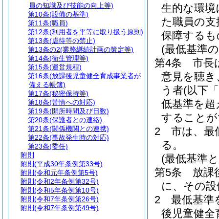
員の知識及び技能の向上等)
生的な環境
第10条
(設備の基準)
た職員の支
第11条
(職員)
第12条
(利用者を平等に取り扱う原則)
保障するも
第13条
(虐待等の禁止)
(最低基準の
第13条の2
(業務継続計画の策定等)
第14条
(衛生管理等)
第4条
市長
第15条
(運営規程)
意見を聴き
第16条
(放課後児童健全育成事業者が
備える帳簿)
う者
(以下
第17条
(秘密保持等)
低基準を超
第18条
(苦情への対応)
第19条
(開所時間及び日数)
することが
第20条
(保護者との連絡)
第21条
(関係機関との連携)
2
市は、最
第22条
(事故発生時の対応)
る。
第23条
(委任)
附則
(最低基準
附則
(平成30年条例第33号)
第5条
放課
附則
(令和元年条例第5号)
附則
(令和2年条例第32号)
に、その設
附則
(令和5年条例第10号)
2
最低基準
附則
(令和7年条例第26号)
附則
(令和7年条例第49号)
後児童健全