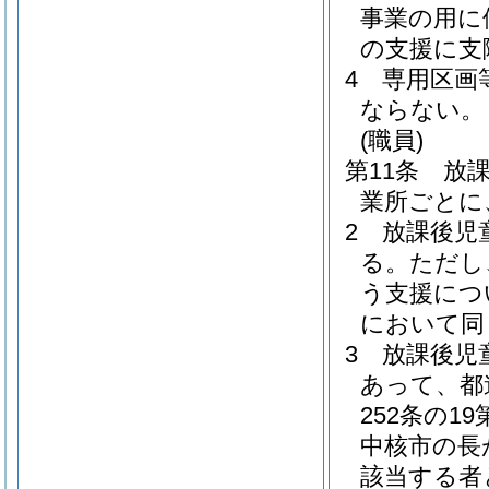
事業の用に
の支援に支
4
専用区画
ならない。
(職員)
第11条
放
業所ごとに
2
放課後児
る。
ただし
う支援につ
において同
3
放課後児
あって、都
252条の1
中核市の長
該当する者