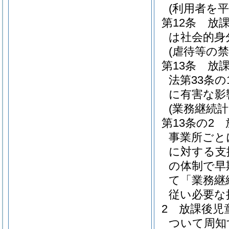
(利用者を
第12条
放
は社会的身
(虐待等の禁
第13条
放
法第33条
に有害な影
(業務継続計
第13条の2
事業所ごと
に対する支
の体制で早
て「業務継
従い必要な
2
放課後児
ついて周知