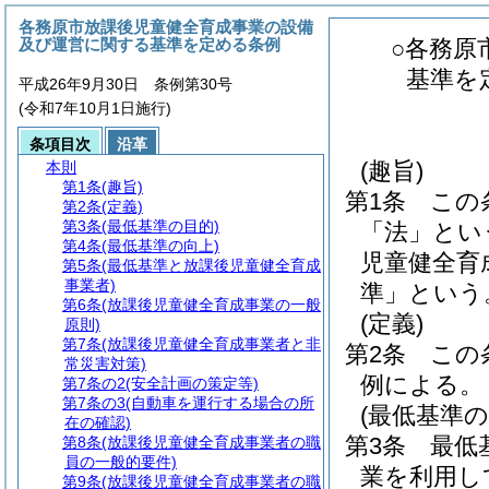
各務原市放課後児童健全育成事業の設備
及び運営に関する基準を定める条例
○各務原
基準を
平成26年9月30日 条例第30号
(令和7年10月1日施行)
条項目次
沿革
(趣旨)
本則
第1条
(趣旨)
第1条
この
第2条
(定義)
第3条
(最低基準の目的)
「法」とい
第4条
(最低基準の向上)
児童健全育
第5条
(最低基準と放課後児童健全育成
事業者)
準」という
第6条
(放課後児童健全育成事業の一般
(定義)
原則)
第7条
(放課後児童健全育成事業者と非
第2条
この
常災害対策)
例による。
第7条の2
(安全計画の策定等)
第7条の3
(自動車を運行する場合の所
(最低基準の
在の確認)
第3条
最低
第8条
(放課後児童健全育成事業者の職
員の一般的要件)
業を利用し
第9条
(放課後児童健全育成事業者の職