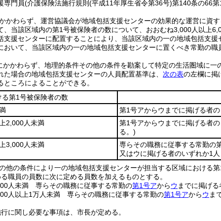
援専門員
(介護保険法施行規則
(平成11年厚生省令第36号)
第140条の66第
かかわらず、運営協議会が地域包括支援センターの効果的な運営に資す
、当該区域内の第1号被保険者の数について、おおむね3,000人以上6,
括支援センターに配置することにより、当該区域内の一の地域包括支援
において、当該区域内の一の地域包括支援センターに置くべき常勤の職
にかかわらず、地理的条件その他の条件を勘案して特定の生活圏域に一
れた場合の地域包括支援センターの人員配置基準は、
次の表
の左欄に掲
るところによることができる。
ける第1号被保険者の数
未満
第1号アからウまでに掲げる者の
上2,000人未満
第1号アからウまでに掲げる者の
る。)
上3,000人未満
専らその職務に従事する常勤の第
又はウに掲げる者のいずれか1人
の他の条件により一の地域包括支援センターが担当する区域における第1
める職員の員数に次に定める員数を加えるものとする。
,000人未満 専らその職務に従事する常勤の
第1号ア
から
ウ
までに掲げる
,000人以上1万人未満 専らその職務に従事する常勤の
第1号ア
から
ウ
ま
施行に関し必要な事項は、市長が定める。