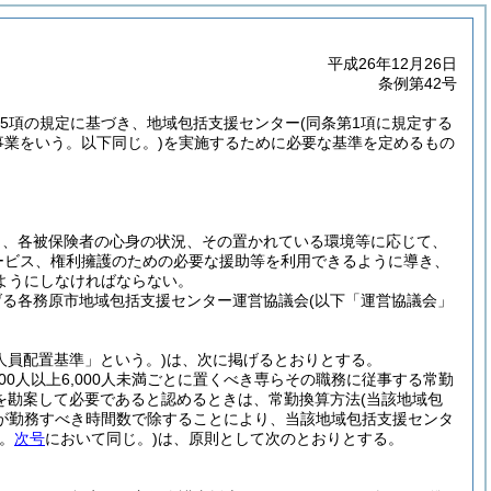
平成26年12月26日
条例第42号
6第5項の規定に基づき、地域包括支援センター
(同条第1項に規定する
事業をいう。以下同じ。)
を実施するために必要な基準を定めるもの
り、各被保険者の心身の状況、その置かれている環境等に応じて、
ービス、権利擁護のための必要な援助等を利用できるように導き、
ようにしなければならない。
げる各務原市地域包括支援センター運営協議会
(以下「運営協議会」
人員配置基準」という。)
は、次に掲げるとおりとする。
0人以上6,000人未満ごとに置くべき専らその職務に従事する常勤
を勘案して必要であると認めるときは、常勤換算方法
(当該地域包
が勤務すべき時間数で除することにより、当該地域包括支援センタ
。
次号
において同じ。)
は、原則として次のとおりとする。