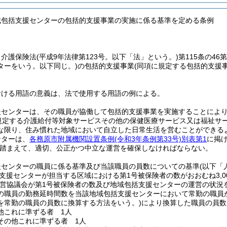
域包括支援センターの包括的支援事業の実施に係る基準を定める条例
、介護保険法
(平成9年法律第123号。以下「法」という。)
第115条の4
ターをいう。以下同じ。)
の包括的支援事業
(同項に規定する包括的支援
おける用語の意義は、法で使用する用語の例による。
援センターは、その職員が協働して包括的支援事業を実施することによ
に規定する介護給付等対象サービスその他の保健医療サービス又は福祉サ
な限り、住み慣れた地域において自立した日常生活を営むことができる
ンターは、
各務原市附属機関設置条例
(令和3年条例第33号)
別表第1
に掲
踏まえて、適切、公正かつ中立な運営を確保しなければならない。
援センターの職員に係る基準及び当該職員の員数についての基準
(以下「
支援センターが担当する区域における第1号被保険者の数がおおむね3,00
運営協議会が第1号被保険者の数及び地域包括支援センターの運営の状況
の職員の勤務延時間数を当該地域包括支援センターにおいて常勤の職員
を常勤の職員の員数に換算する方法をいう。)
により換算した職員の員数
他これに準ずる者 1人
その他これに準ずる者 1人