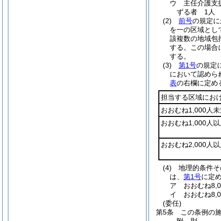
ウ
主任介護支
ずる者 1人
(2)
前号
の規定に
を一の区域として
該複数の地域包
する。
この場合
する。
(3)
第1号
の規定
において認めら
表
の右欄に定め
担当する区域にお
おおむね1,000人
おおむね1,000人以
おおむね2,000人以
(4)
地理的条件そ
は、
第1号
に定
ア
おおむね8
イ
おおむね8
(委任)
第5条
この条例の