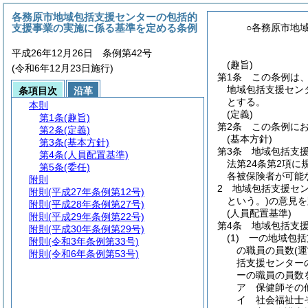
各務原市地域包括支援センターの包括的
支援事業の実施に係る基準を定める条例
○各務原市地
平成26年12月26日 条例第42号
(趣旨)
(令和6年12月23日施行)
第1条
この条例は
地域包括支援セン
条項目次
沿革
とする。
本則
(定義)
第1条
(趣旨)
第2条
この条例に
第2条
(定義)
(基本方針)
第3条
(基本方針)
第3条
地域包括支
第4条
(人員配置基準)
法第24条第2項
第5条
(委任)
各被保険者が可能
附則
2
地域包括支援セ
附則
(平成27年条例第12号)
という。)
の意見を
附則
(平成28年条例第27号)
(人員配置基準)
附則
(平成29年条例第22号)
第4条
地域包括支
附則
(平成30年条例第29号)
(1)
一の地域包括
附則
(令和3年条例第33号)
の職員の員数
(
附則
(令和6年条例第53号)
括支援センター
ーの職員の員数
ア
保健師その
イ
社会福祉士