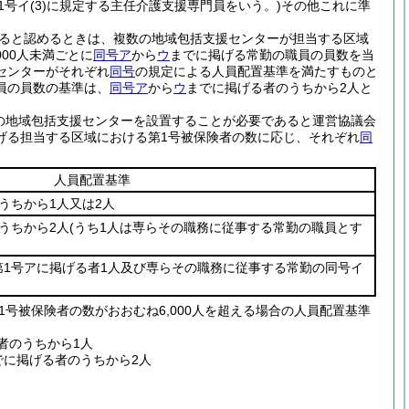
1号イ
(3)
に規定する主任介護支援専門員をいう。)
その他これに準
ると認めるときは、複数の地域包括支援センターが担当する区域
000人未満ごとに
同号ア
から
ウ
までに掲げる常勤の職員の員数を当
センターがそれぞれ
同号
の規定による人員配置基準を満たすものと
員の員数の基準は、
同号ア
から
ウ
までに掲げる者のうちから2人と
の地域包括支援センターを設置することが必要であると運営協議会
げる担当する区域における第1号被保険者の数に応じ、それぞれ
同
人員配置基準
うちから1人又は2人
うちから2人
(うち1人は専らその職務に従事する常勤の職員とす
1号アに掲げる者1人及び専らその職務に従事する常勤の同号イ
号被保険者の数がおおむね6,000人を超える場合の人員配置基準
者のうちから1人
でに掲げる者のうちから2人