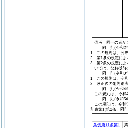
備考 同一の者が
附
則
(令和2
1
この規則は、公
2
第1条の規定によ
3
第2条の規定に
いては、なお従前
附
則
(令和3
1
この規則は、令和
2
改正後の附則別
附
則
(令和4
この規則は、令和
附
則
(令和5
この規則は、令和
別表第1
(第2条、附則
条例第11条第1
第