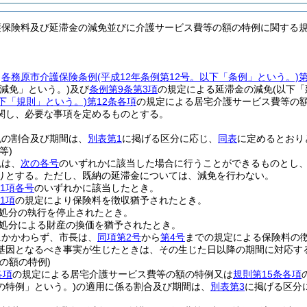
護保険料及び延滞金の減免並びに介護サービス費等の額の特例に関する
、
各務原市介護保険条例
(平成12年条例第12号。以下「条例」という。)
第
減免」という。)
及び
条例第9条第3項
の規定による延滞金の減免
(以下
下「規則」という。)
第12条各項
の規定による居宅介護サービス費等の
関し、必要な事項を定めるものとする。
免の割合及び期間は、
別表第1
に掲げる区分に応じ、
同表
に定めるとおり
等)
免は、
次の各号
のいずれかに該当した場合に行うことができるものとし
りとする。
ただし、既納の延滞金については、減免を行わない。
第1項各号
のいずれかに該当したとき。
1項
の規定により保険料を徴収猶予されたとき。
処分の執行を停止されたとき。
処分による財産の換価を猶予されたとき。
にかかわらず、市長は、
同項第2号
から
第4号
までの規定による保険料の
基因となるべき事実が生じたときは、その生じた日以降の期間に対応す
の額の特例)
各項
の規定による居宅介護サービス費等の額の特例又は
規則第15条各項
の特例」という。)
の適用に係る割合及び期間は、
別表第3
に掲げる区分