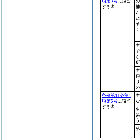
項第3号
に該当
の
する者
補
た
た
業
く
生
で
ら
所
生
額
り
の
条例第11条第1
生
項第5号
に該当
な
する者
生
第
う
第