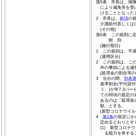
第5条
市長は、保
により減免等を受
けることとなった
2
市長は、
前項
の
介護給付若しくは
(その他)
第6条
この規則に
附
則
(施行期日)
1
この規則は、平成
(適用区分)
2
この規則は、こ
外の事由による減
(延滞金の割合等の
3
当分の間、
別表第
基準割合
(平均貸
う。)
が年7.3パ
ての同項の規定の
あるのは「延滞金
額」とする。
(新型コロナウイ
4
第2条
の規定にか
定めるとおりとす
(1)
新型コロナウ
る能力を有する