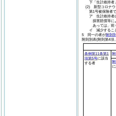
下「生計維持者
(2)
新型コロナウ
第1号被保険者
ア
生計維持者
損害賠償等に
あっては、前
イ
減少するこ
5
同一の者が
附則
附則別表
(附則第4項
条例第11条第1
附
項第5号
に該当
附
する者
に