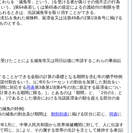
これらを「減免等」という。)
を受ける者が偽りその他不正の行為
という。)
第64条若しくは第65条の規定による介護給付の制限を受
られるときは、当該減免等を取り消すことができる。
支払を免れた保険料、延滞金又は法第49条の2第1項各号に掲げる
るものとする。
を受けたことによる減免等又は同日以後に申請するこれらの事由以
除することができる金額の計算の基礎となる期間を含む年の猶予特例
均貸付割合をいう。)
に年0.5パーセントの割合を加算した割合をい
期間に対応する
同表
第3条第1項第4号の項に規定する延滞金につい
り計算される期間に限る。)
」とあるのは「期間」と、「2分の1」と
。)
であるとした場合における当該延滞金の額を超える部分の金
の減免の特例)
料の減免の割合及び期間は、
附則別表
に掲げる区分に応じ、
同表
に
和2年1月に、中華人民共和国から世界保健機関に対して、人に伝染す
て同じ。)
により、その属する世帯の生計を主として維持する者
(以