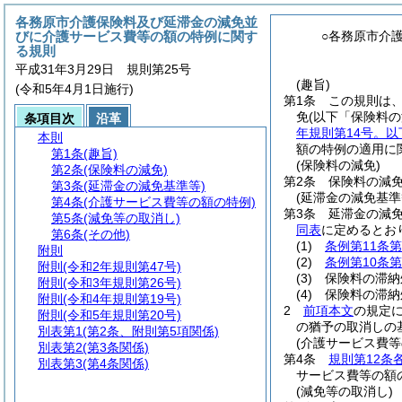
各務原市介護保険料及び延滞金の減免並
びに介護サービス費等の額の特例に関す
○各務原市介
る規則
平成31年3月29日 規則第25号
(趣旨)
(令和5年4月1日施行)
第1条
この規則は
免
(以下「保険料の
条項目次
沿革
年規則第14号。以
本則
額の特例の適用に
第1条
(趣旨)
(保険料の減免)
第2条
(保険料の減免)
第2条
保険料の減
第3条
(延滞金の減免基準等)
(延滞金の減免基準
第4条
(介護サービス費等の額の特例)
第3条
延滞金の減
第5条
(減免等の取消し)
同表
に定めるとお
第6条
(その他)
(1)
条例第11条
附則
(2)
条例第10条第
附則
(令和2年規則第47号)
(3)
保険料の滞納
附則
(令和3年規則第26号)
(4)
保険料の滞納
附則
(令和4年規則第19号)
2
前項本文
の規定
附則
(令和5年規則第20号)
の猶予の取消しの
別表第1
(第2条、附則第5項関係)
(介護サービス費等
別表第2
(第3条関係)
第4条
規則第12条
別表第3
(第4条関係)
サービス費等の額
(減免等の取消し)