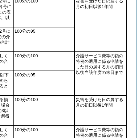
2号に
100分の100
災害を受けた日の属する
項各号に
月の初日以後1年間
この表
年。以
。
2号に
100分の95
での介
の合計
しく
100分の100
介護サービス費等の額の
の合
特例の適用に係る申請を
した日の属する月の初日
以後当該年度の末日まで
1以下
100分の95
めら
ると
る損
100分の100
災害を受けた日の属する
る場合
月の初日以後1年間
の3以
業所得
しく
100分の100
介護サービス費等の額の
の合
特例の適用に係る申請を