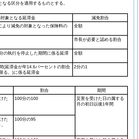
となる区分を適用するものとする。
の対象となる延滞金
減免割合
により減免の対象となった保険料の
全額
市長が必要と認める割合
分の執行を停止した期間に係る延滞
全額
間
(延滞金が年14.6パーセントの割合
2分の1
限る。)
に係る延滞金
割合
期間
けた
100分の100
災害を受けた日の属する
月の初日以後1年間
けた
100分の95
き。