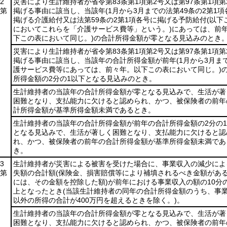
2
災害により生計維持者が省令第83条第1項第2号又は第97条第1項第
項第
掲げる事由に該当し、当該年
(1月から3月までの法第49条の2第1
掲げる介護給付又は法第59条の2第1項各号に掲げる予防給付
(以下
においてこれらを「介護サービス費等」という。)
にあっては、前
下この表において同じ。)
の合計所得金額が零となる見込みのとき
災害により生計維持者が省令第83条第1項第2号又は第97条第1項第
掲げる事由に該当し、当該年の合計所得金額が前年
(1月から3月ま
護サービス費等にあっては、前々年。以下この表において同じ。)
所得金額の2分の1以下となる見込みのとき。
生計維持者の当該年の合計所得金額が零となる見込みで、生活が著
困難となり、支払能力に欠けると認められ、かつ、被保険者の前年
計所得金額が基準所得金額未満であるとき。
生計維持者の当該年の合計所得金額が前年の合計所得金額の2分の
となる見込みで、生活が著しく困難となり、支払能力に欠けると認
れ、かつ、被保険者の前年の合計所得金額が基準所得金額未満であ
き。
3
生計維持者が災害による被害を受けた場合に、事業収入の減少によ
項第
失額の合計額
(保険金、損害賠償等により補填されるべき金額があ
には、その金額を控除した額)
が前年における事業収入の額の10分
上となったとき
(当該生計維持者の同年の合計所得金額のうち、事
以外の所得の合計が400万円を超えるときを除く。)
。
生計維持者の当該年の合計所得金額が零となる見込みで、生活が著
困難となり、支払能力に欠けると認められ、かつ、被保険者の前年