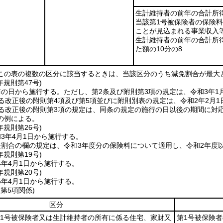
生計維持者の前年の合計所
当該第1号被保険者の保険
ことが見込まれる事業収入
生計維持者の前年の合計所
た額の10分の8
この表の複数の区分に該当するときは、当該区分のうち減免割合が最大
年
規則第47号)
布の日から施行する。
ただし、第2条及び附則第3項の規定は、令和3年1
る改正後の附則第4項及び第5項並びに附則別表の規定は、令和2年2月1
よる改正後の附則第3項の規定は、同条の規定の施行の日以後の期間に対
の例による。
年
規則第26号)
3年4月1日から施行する。
表割合の欄の規定は、令和3年度分の保険料について適用し、令和2年度
年
規則第19号)
4年4月1日から施行する。
年
規則第20号)
5年4月1日から施行する。
第5項関係)
区分
1号被保険者又は生計維持者の所有に係る住宅、家財又
第1号被保険