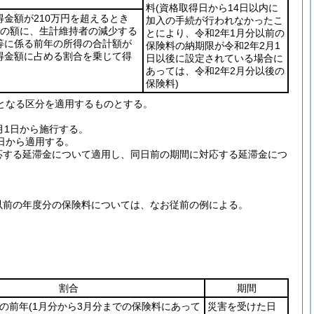
料
(資格取得日から14日以内に
得金額が210万円を超えるとき
加入の手続が行われなかったこ
料の額に、生計維持者の減少する
とにより、令和2年1月分以前の
等に係る前年の所得の合計額が
保険料の納期限が令和2年2月1
得金額に占める割合を乗じて得
日以後に設定されている場合に
あっては、令和2年2月分以後の
保険料)
となる区分を適用するものとする。
月1日から施行する。
日から適用する。
応する延滞金について適用し、同日前の期間に対応する延滞金につ
以前の年度分の保険料については、なお従前の例による。
割合
期間
者の前年
(1月分から3月分までの保険料にあって
災害を受けた日