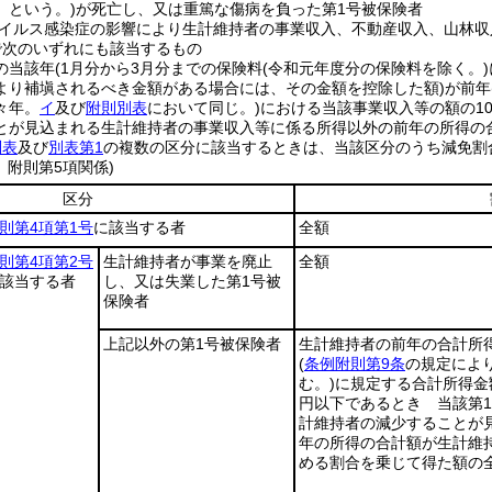
」という。)
が死亡し、又は重篤な傷病を負った第1号被保険者
イルス感染症の影響により生計維持者の事業収入、不動産収入、山林収
で次のいずれにも該当するもの
の当該年
(1月分から3月分までの保険料
(令和元年度分の保険料を除く。)
より補塡されるべき金額がある場合には、その金額を控除した額)
が前年
々年。
イ
及び
附則別表
において同じ。)
における当該事業収入等の額の1
とが見込まれる生計維持者の事業収入等に係る所得以外の前年の所得の合
別表
及び
別表第1
の複数の区分に該当するときは、当該区分のうち減免割
、附則第5項関係)
区分
則第4項第1号
に該当する者
全額
則第4項第2号
生計維持者が事業を廃止
全額
該当する者
し、又は失業した第1号被
保険者
上記以外の第1号被保険者
生計維持者の前年の合計所
(
条例附則第9条
の規定によ
む。)
に規定する合計所得金
円以下であるとき 当該第
計維持者の減少することが
年の所得の合計額が生計維
める割合を乗じて得た額の