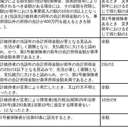
減少による損失額の合計額
(保険金、損害賠償等により
あるとき 災
填されるべき金額がある場合には、その金額を控除し
前年における
額)
が前年における事業収入の額の10分の3以上となっ
じて得た額の
とき
(当該生計維持者の同年の合計所得金額のうち、事
第1号被保険
所得以外の所得の合計が400万円を超えるときを除
あるとき 災
。)
。
前年における
じて得た額の1
計維持者の当該年の合計所得金額が零となる見込み
全額
、生活が著しく困難となり、支払能力に欠けると認め
れ、かつ、第1号被保険者の前年の合計所得金額が基準
得金額未満であるとき。
計維持者の当該年の合計所得金額が前年の合計所得金
2分の1
の2分の1以下となる見込みで、生活が著しく困難とな
、支払能力に欠けると認められ、かつ、第1号被保険者
前年の合計所得金額が基準所得金額未満であるとき。
計維持者が災害により死亡したとき、又は行方不明と
全額
ったとき。
計維持者が災害により障害者
(地方税法
(昭和25年法律
10分の9
226号)
第292条第1項第10号に規定する障害者をい
。)
となったとき。
1号被保険者が法第63条に該当するとき。
全額