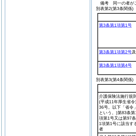
備考 同一の者が
別表第2
(第3条関係)
第3条第1項第1号
第3条第1項第2号
及
第3条第1項第4号
別表第3
(第4条関係)
介護保険法施行規
(平成11年厚生省令
36号。以下「省令
という。)
第83条第
項第1号又は第97
1項第1号に該当す
者