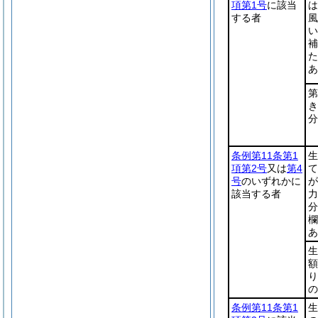
項第1号
に該当
は
する者
風
い
補
た
あ
第
き
分
条例第11条第1
生
項第2号
又は
第4
て
号
のいずれかに
が
該当する者
力
分
欄
あ
生
額
り
の
条例第11条第1
生