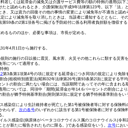
険料若しくは延滞金の減免又は介護サービス費等の額の特例の適用
(以下
けたと認められるとき、介護保険法
(平成9年法律第123号。以下「法」
とき、又は資力の回復その他の事情の変更により減免等が不適当と認め
規定により減免等を取り消したときは、当該者に通知するとともに、その
法第59条の2第1項各号に掲げる予防給付に係る利用者負担額を徴収す
定めるもののほか、必要な事項は、市長が定める。
31年4月1日から施行する。
の規則の施行の日以後に震災、風水害、火災その他これらに類する災害
免等について適用する。
特例)
2
第3条第1項第4号の項に規定する延滞金につき同項の規定により免
付割合
(租税特別措置法
(昭和32年法律第26号)
第93条第2項に規定する平
ーセントの割合に満たない場合には、当該期間であってその年に含まれる
適用については、同項中「期間
(延滞金が年14.6パーセントの割合によ
の割合が猶予特例基準割合
(附則第3項に規定する猶予特例基準割合をいう
ルス感染症により生計維持者が死亡した第1号被保険者等に対する保険料
かわらず、
次の各号
のいずれかに該当する第1号被保険者に対する保険
る。
イルス感染症
(病原体がベータコロナウイルス属のコロナウイルス
(令
ことが新たに報告されたものに限る。)
である感染症をいう。
次号
におい