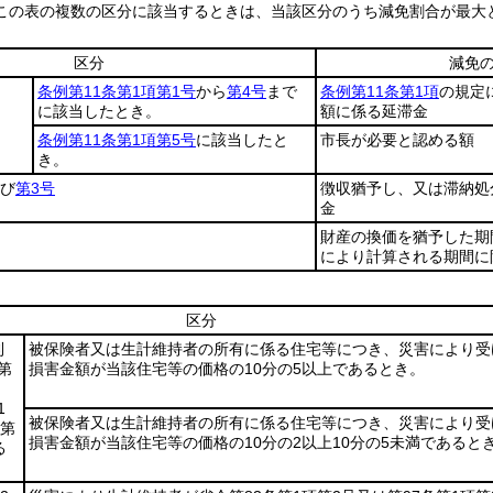
この表の複数の区分に該当するときは、当該区分のうち減免割合が最大
区分
減免
条例第11条第1項第1号
から
第4号
まで
条例第11条第1項
の規定
に該当したとき。
額に係る延滞金
条例第11条第1項第5号
に該当したと
市長が必要と認める額
き。
び
第3号
徴収猶予し、又は滞納処
金
財産の換価を猶予した期
により計算される期間に
区分
則
被保険者又は生計維持者の所有に係る住宅等につき、災害により受
第
損害金額が当該住宅等の価格の10分の5以上であるとき。
」
1
被保険者又は生計維持者の所有に係る住宅等につき、災害により受
条第
損害金額が当該住宅等の価格の10分の2以上10分の5未満であると
る