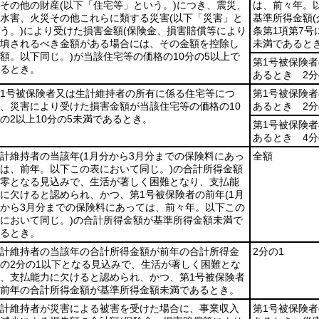
その他の財産
(以下「住宅等」という。)
につき、震災、
は、前々年。
水害、火災その他これらに類する災害
(以下「災害」と
基準所得金額
う。)
により受けた損害金額
(保険金、損害賠償等により
条第1項第7号
填されるべき金額がある場合には、その金額を控除し
未満であると
額。以下同じ。)
が当該住宅等の価格の10分の5以上で
第1号被保険
るとき。
あるとき 2分
1号被保険者又は生計維持者の所有に係る住宅等につ
第1号被保険
、災害により受けた損害金額が当該住宅等の価格の10
あるとき 2分
の2以上10分の5未満であるとき。
第1号被保険
あるとき 4分
計維持者の当該年
(1月分から3月分までの保険料にあっ
全額
は、前年。以下この表において同じ。)
の合計所得金額
零となる見込みで、生活が著しく困難となり、支払能
に欠けると認められ、かつ、第1号被保険者の前年
(1月
から3月分までの保険料にあっては、前々年。以下この
において同じ。)
の合計所得金額が基準所得金額未満で
るとき。
計維持者の当該年の合計所得金額が前年の合計所得金
2分の1
の2分の1以下となる見込みで、生活が著しく困難とな
、支払能力に欠けると認められ、かつ、第1号被保険者
前年の合計所得金額が基準所得金額未満であるとき。
計維持者が災害による被害を受けた場合に、事業収入
第1号被保険