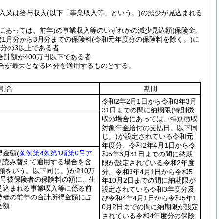
入又は給与収入
(以下「事業収入等」という。)
の減少が見込まれる
にあっては、前年)
の事業収入等のいずれかの減少見込額
(保険金、
(1月分から3月分までの保険料
(令和元年度分の保険料を除く。)
に
0分の3以上である者
計額が400万円以下である者
合が最大となる区分を適用するものとする。
割合
期間
令和2年2月1日から令和3年3月
31日までの間に納期限
(特別徴
収の場合にあっては、特別徴収
対象年金給付の支払日。以下同
じ。)
が設定されている令和元
年度分、令和2年4月1日から令
得金額
(
条例第4条第1項第6号ア
和5年3月31日までの間に納期
り読み替えて適用する場合を含
限が設定されている令和2年度
額をいう。以下同じ。)
が210万
分、令和3年4月1日から令和5
1号被保険者の保険料の額に、生
年10月2日までの間に納期限が
見込まれる事業収入等に係る前
設定されている令和3年度分及
持者の前年の合計所得金額に占
び令和4年4月1日から令和5年1
全額
0月2日までの間に納期限が設定
されている令和4年度分の保険