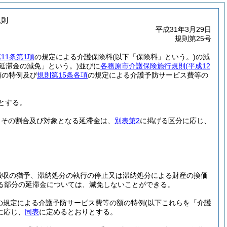
規則
平成31年3月29日
規則第25号
11条第1項
の規定による介護保険料
(以下「保険料」という。)
の減
「延滞金の減免」という。)
並びに
各務原市介護保険施行規則
(平成12
額の特例及び
規則第15条各項
の規定による介護予防サービス費等の
とする。
、その割合及び対象となる延滞金は、
別表第2
に掲げる区分に応じ、
徴収の猶予、滞納処分の執行の停止又は滞納処分による財産の換価
る部分の延滞金については、減免しないことができる。
の規定による介護予防サービス費等の額の特例
(以下これらを「介護
に応じ、
同表
に定めるとおりとする。