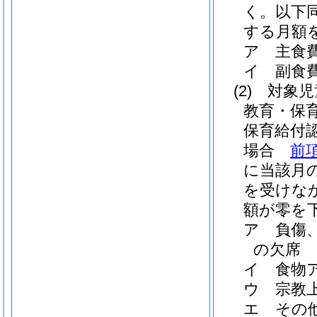
く。以下同
する月額
ア
主食
イ
副食
(2)
対象児
教育・保
保育給付
場合
前
に当該月
を受けな
額が零を
ア
負傷
の欠席
イ
食物
ウ
宗教
エ
その