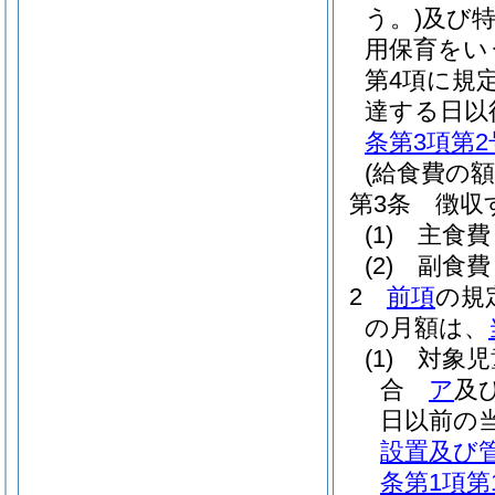
う。)
及び
用保育をい
第4項に規
達する日以
条第3項第2
(給食費の額
第3条
徴収
(1)
主食費
(2)
副食費
2
前項
の規
の月額は、
(1)
対象児
合
ア
及
日以前の
設置及び
条第1項第