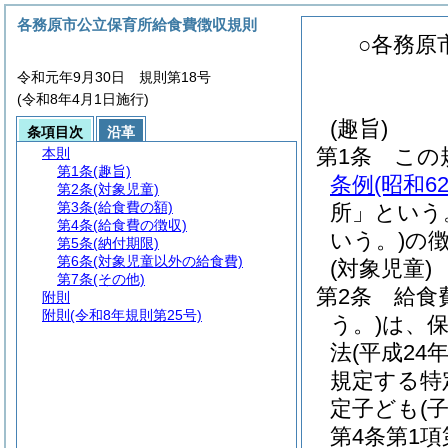
各務原市公立保育所給食費徴収規則
○各務原
令和元年9月30日 規則第18号
(令和8年4月1日施行)
(趣旨)
条項目次
沿革
第1条
この
本則
第1条
(趣旨)
条例
(昭和6
第2条
(対象児童)
第3条
(給食費の額)
所」という
第4条
(給食費の徴収)
いう。)
の
第5条
(納付期限)
第6条
(対象児童以外の給食費)
(対象児童)
第7条
(その他)
第2条
給食
附則
附則
(令和8年規則第25号)
う。)
は、
法
(平成24
規定する特
定子ども
(
第4条第1