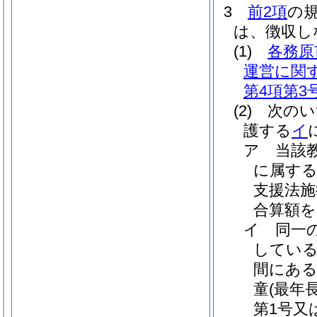
3
前2項
の
は、徴収し
(1)
各務原
運営に関
第4項第3
(2)
次のい
護する
イ
ア
当該
に属する
支援法施
合算額を
イ
同一
してい
間にある
童
(最年
第1号又