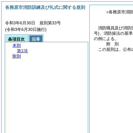
各務原市消防訓練及び礼式に関する規則
○各務原市消
令和3年6月30日 規則第33号
消防職員及び消防
(令和3年6月30日施行)
号)
、消防操法の基準
の例による。
条項目次
沿革
附
則
本則
この規則は、公布
第1項
附則