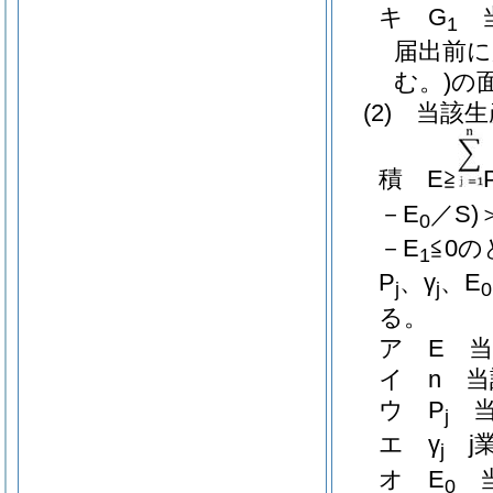
キ
G
当
1
届出前に
む。)
の
(2)
当該生
積
E≧
－E
／S)
0
－E
≦0
の
1
P
、γ
、E
j
j
0
る。
ア
E 
イ
n 
ウ
P
当
j
エ
γ
j
j
オ
E
当
0