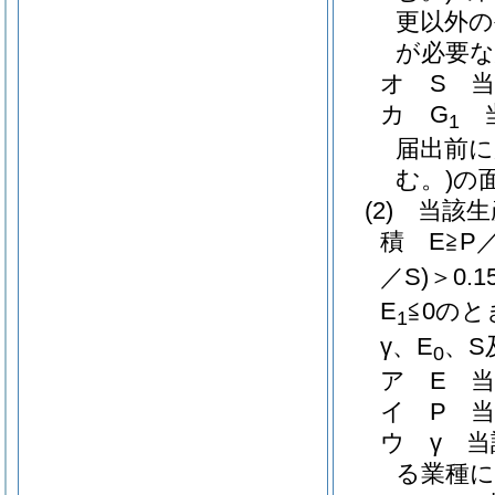
更以外の
が必要な
オ
S 
カ
G
当
1
届出前に
む。)
の
(2)
当該生
積
E≧P
／S)
＞0.1
E
≦0
のと
1
γ、E
、S
0
ア
E 
イ
P 
ウ
γ 
る業種