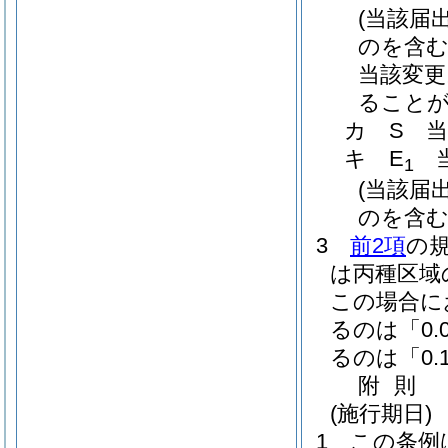
(当該届
のを含む
当該変更
ることが
カ
S 
キ
E
当
1
(当該届
のを含む
3
前2項
の
は丙種区域
この場合に
るのは「0.
るのは「0
附
則
(施行期日)
1
この条例