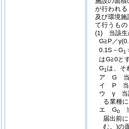
施設の面積
が行われる
及び環境施
て行うもの
(1)
当該生
G≧P／γ
(0
0.1S－G
1
は
G≧0
と
G
は、そ
1
ア
G 
イ
P 
ウ
γ 
る業種
エ
G
当
0
届出前に
む。)
の