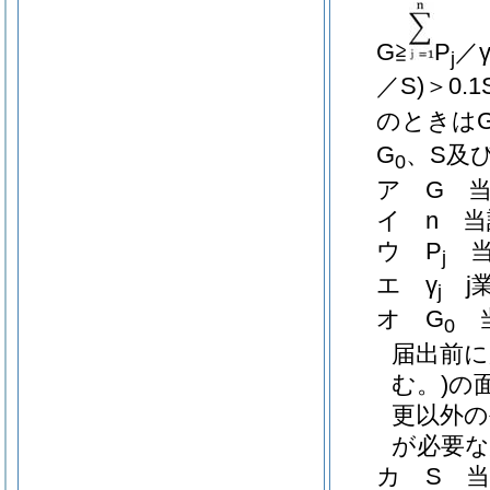
G≧
P
／
j
／S)
＞0.
のときは
G
、S及
0
ア
G 
イ
n 
ウ
P
当
j
エ
γ
j
j
オ
G
当
0
届出前に
む。)
の
更以外の
が必要な
カ
S 