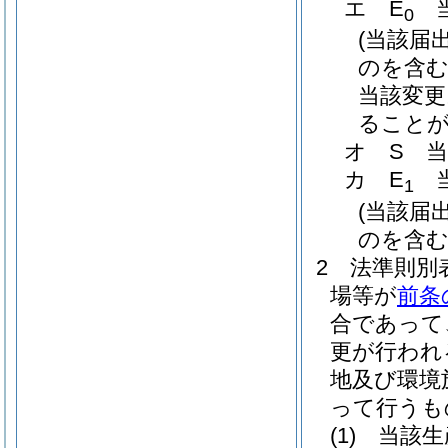
エ
E
当
0
(当該届
のを含む
当該変更
ることが
オ
S 
カ
E
当
1
(当該届
のを含む
2
法準則別
場等が
前条
合であって
更が行われ
地及び環境
って行うも
(1)
当該生