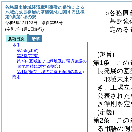
各務原市地域経済牽引事業の促進による
地域の成長発展の基盤強化に関する法律
○各務原
第9条第1項の規…
基盤強
令和6年12月23日 条例第55号
定める
(令和7年1月1日施行)
条項目次
沿革
本則
第1条
(趣旨)
(趣旨)
第2条
(定義)
第3条
(区域並びに緑地及び環境施設の
第1条
この
敷地面積に対する割合)
長発展の基
第4条
(既存工場等に係る面積の算定)
附則
「地域未来
き、工場立
公表された
き準則を定
(定義)
第2条
この
る用語の例