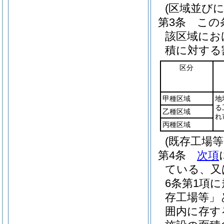
(区域並び
第3条
この
該区域にお
積に対する
区分
甲種区域
地
る
乙種区域
れ
丙種区域
(既存工場
第4条
次項
ている、又
6条第1項
存工場等」
囲内に存す