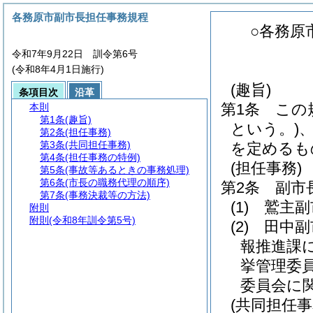
各務原市副市長担任事務規程
○各務原
令和7年9月22日 訓令第6号
(令和8年4月1日施行)
(趣旨)
条項目次
沿革
第1条
この
本則
第1条
(趣旨)
という。)
第2条
(担任事務)
第3条
(共同担任事務)
を定めるも
第4条
(担任事務の特例)
(担任事務)
第5条
(事故等あるときの事務処理)
第6条
(市長の職務代理の順序)
第2条
副市
第7条
(事務決裁等の方法)
(1)
鷲主副
附則
附則
(令和8年訓令第5号)
(2)
田中副
報推進課に
挙管理委
委員会に
(共同担任事