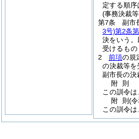
定する順序
(事務決裁等
第7条
副市
3号)
第2条第
決をいう。
受けるもの
2
前項
の規
の決裁等を
副市長の決
附
則
この訓令は
附
則
(
この訓令は