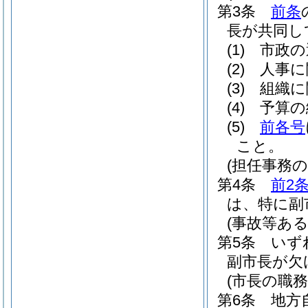
第3条
前条
長が共同し
(1)
市政の
(2)
人事に
(3)
組織に
(4)
予算の
(5)
前各号
こと。
(担任事務の
第4条
前2
は、特に副
(事故等あ
第5条
いず
副市長が欠
(市長の職務
第6条
地方