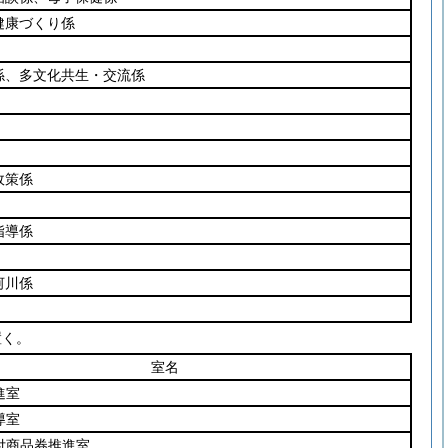
健康づくり係
係、多文化共生・交流係
政策係
指導係
河川係
置く。
室名
進室
導室
付商品券推進室