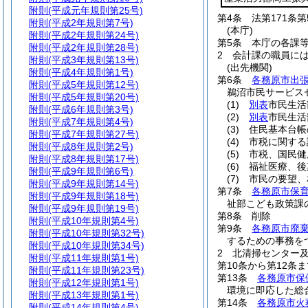
附則
(平成元年規則第25号)
第4条
法第171条
附則
(平成2年規則第7号)
(本庁)
附則
(平成2年規則第24号)
第5条
本庁の各課
附則
(平成2年規則第28号)
2
会計課の職員に
附則
(平成3年規則第13号)
(出先機関)
附則
(平成4年規則第1号)
第6条
各務原市出
附則
(平成5年規則第12号)
鵜沼市民サービス
附則
(平成5年規則第20号)
(1)
別表
市民生活
附則
(平成6年規則第3号)
(2)
別表
市民生活
附則
(平成7年規則第4号)
(3)
住民基本台帳
附則
(平成7年規則第27号)
(4)
市税に関する
附則
(平成8年規則第2号)
(5)
市税、国民健
附則
(平成8年規則第17号)
(6)
福祉医療、後
附則
(平成9年規則第6号)
(7)
市民の要望、
附則
(平成9年規則第14号)
第7条
各務原市保
附則
(平成9年規則第18号)
祉部こども政策課
附則
(平成9年規則第19号)
第8条
削除
附則
(平成10年規則第4号)
第9条
各務原市廃
附則
(平成10年規則第32号)
するための事務を
附則
(平成10年規則第34号)
2
北清掃センター
附則
(平成11年規則第1号)
第10条から第12条ま
附則
(平成11年規則第23号)
第13条
各務原市保
附則
(平成12年規則第1号)
環境に即応した総
附則
(平成13年規則第1号)
第14条
各務原市火
附則
(平成14年規則第4号)