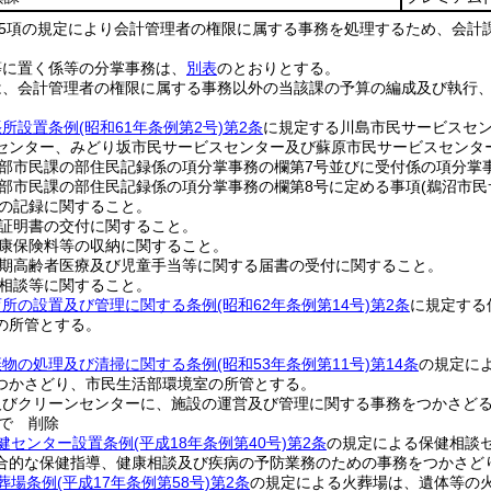
第5項の規定により会計管理者の権限に属する事務を処理するため、会計
等に置く係等の分掌事務は、
別表
のとおりとする。
は、会計管理者の権限に属する事務以外の当該課の予算の編成及び執行
張所設置条例
(昭和61年条例第2号)
第2条
に規定する川島市民サービスセ
センター、みどり坂市民サービスセンター及び蘇原市民サービスセンタ
部市民課の部住民記録係の項分掌事務の欄第7号並びに受付係の項分掌事
部市民課の部住民記録係の項分掌事務の欄第8号に定める事項
(鵜沼市
の記録に関すること。
証明書の交付に関すること。
康保険料等の収納に関すること。
期高齢者医療及び児童手当等に関する届書の受付に関すること。
相談等に関すること。
育所の設置及び管理に関する条例
(昭和62年条例第14号)
第2条
に規定する
の所管とする。
棄物の処理及び清掃に関する条例
(昭和53年条例第11号)
第14条
の規定に
つかさどり、市民生活部環境室の所管とする。
及びクリーンセンターに、施設の運営及び管理に関する事務をつかさど
で
削除
健センター設置条例
(平成18年条例第40号)
第2条
の規定による保健相談
合的な保健指導、健康相談及び疾病の予防業務のための事務をつかさど
葬場条例
(平成17年条例第58号)
第2条
の規定による火葬場は、遺体等の