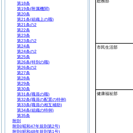
総務部
第18条
第19条
(附属機関)
第20条
第21条
(組織上の職)
第21条の2
第22条
第23条
第23条の2
第24条
市民生活部
第24条の2
第25条
第26条
(特別の職)
第26条の2
第27条
第28条
第29条
第30条
健康福祉部
第31条
(職員の職)
第32条
(職員の配置の特例)
第33条
(職員の相互補助)
第34条
(組織の特例)
第35条
附則
附則
(昭和47年規則第2号)
附則
(昭和48年規則第1号)