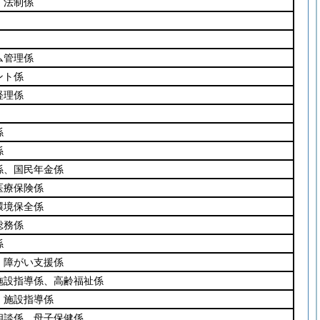
、法制係
ム管理係
ント係
経理係
係
係
係、国民年金係
医療保険係
環境保全係
総務係
係
、障がい支援係
施設指導係、高齢福祉係
、施設指導係
相談係、母子保健係