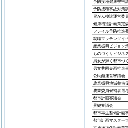
予防接種健康被害
予防接種事故対策
胃がん検診運営委
健康増進計画策定
フレイル予防推進
就職マッチングイ
産業振興ビジョン
ものづくりビジネ
男女が輝く都市づ
男女共同参画推進
公民館運営審議会
農業振興地域整備
農業委員候補者選
都市計画審議会
景観審議会
都市再生整備計画
都市計画マスター
立地適正化計画策