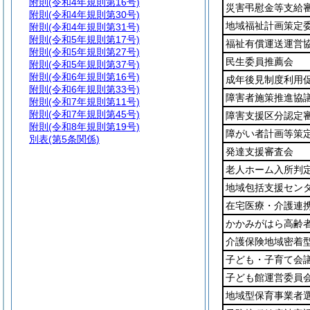
附則
(令和4年規則第16号)
災害弔慰金等支給
附則
(令和4年規則第30号)
地域福祉計画策定
附則
(令和4年規則第31号)
附則
(令和5年規則第17号)
福祉有償運送運営
附則
(令和5年規則第27号)
民生委員推薦会
附則
(令和5年規則第37号)
附則
(令和6年規則第16号)
成年後見制度利用
附則
(令和6年規則第33号)
障害者施策推進協
附則
(令和7年規則第11号)
附則
(令和7年規則第45号)
障害支援区分認定
附則
(令和8年規則第19号)
障がい者計画等策
別表
(第5条関係)
発達支援審査会
老人ホーム入所判
地域包括支援セン
在宅医療・介護連
かかみがはら高齢
介護保険地域密着
子ども・子育て会
子ども館運営委員
地域型保育事業者