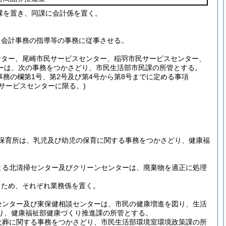
課を置き、同課に会計係を置く。
、会計事務の指導等の事務に従事させる。
ンター、尾崎市民サービスセンター、稲羽市民サービスセンター、
ーは、次の事務をつかさどり、市民生活部市民課の所管とする。
務の欄第1号、第2号及び第4号から第8号までに定める事項
民サービスセンターに限る。)
保育所は、乳児及び幼児の保育に関する事務をつかさどり、健康福
よる北清掃センター及びクリーンセンターは、廃棄物を適正に処理
るため、それぞれ業務係を置く。
センター及び東保健相談センターは、市民の健康増進を図り、生活
り、健康福祉部健康づくり推進課の所管とする。
火葬に関する事務をつかさどり、市民生活部環境室環境政策課の所