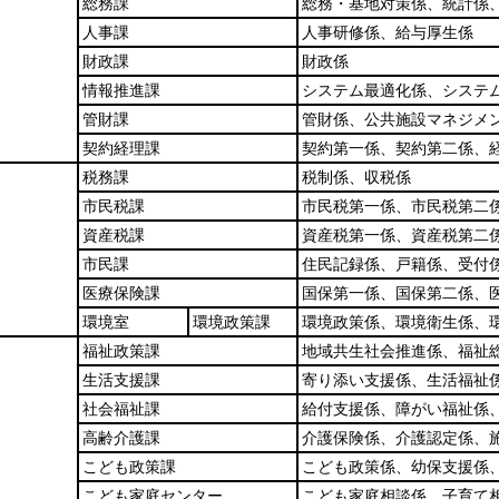
総務課
総務・基地対策係、統計係
人事課
人事研修係、給与厚生係
財政課
財政係
情報推進課
システム最適化係、システ
管財課
管財係、公共施設マネジメ
契約経理課
契約第一係、契約第二係、
税務課
税制係、収税係
市民税課
市民税第一係、市民税第二
資産税課
資産税第一係、資産税第二
市民課
住民記録係、戸籍係、受付
医療保険課
国保第一係、国保第二係、
環境室
環境政策課
環境政策係、環境衛生係、
福祉政策課
地域共生社会推進係、福祉
生活支援課
寄り添い支援係、生活福祉
社会福祉課
給付支援係、障がい福祉係
高齢介護課
介護保険係、介護認定係、
こども政策課
こども政策係、幼保支援係
こども家庭センター
こども家庭相談係、子育て