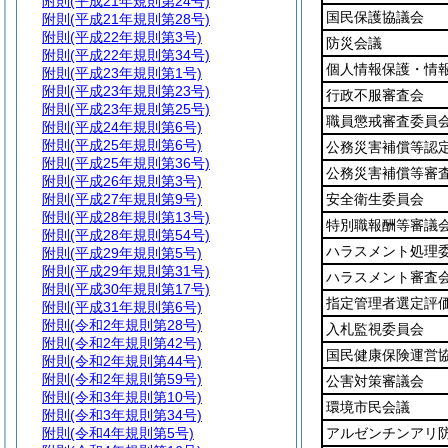
附則
(平成21年規則第24号)
国民保護協議会
附則
(平成21年規則第28号)
附則
(平成22年規則第3号)
防災会議
附則
(平成22年規則第34号)
個人情報保護・情
附則
(平成23年規則第1号)
附則
(平成23年規則第23号)
行政不服審査会
附則
(平成23年規則第25号)
職員懲戒審査委員
附則
(平成24年規則第6号)
附則
(平成25年規則第6号)
公務災害補償等認
附則
(平成25年規則第36号)
公務災害補償等審
附則
(平成26年規則第3号)
附則
(平成27年規則第9号)
安全衛生委員会
附則
(平成28年規則第13号)
特別職報酬等審議
附則
(平成28年規則第54号)
ハラスメント処理
附則
(平成29年規則第5号)
附則
(平成29年規則第31号)
ハラスメント審査
附則
(平成30年規則第17号)
指定管理者選定評
附則
(平成31年規則第6号)
附則
(令和2年規則第28号)
入札監視委員会
附則
(令和2年規則第42号)
国民健康保険運営
附則
(令和2年規則第44号)
附則
(令和2年規則第59号)
公害対策審議会
附則
(令和3年規則第10号)
環境市民会議
附則
(令和3年規則第34号)
附則
(令和4年規則第5号)
アルゼンチンアリ