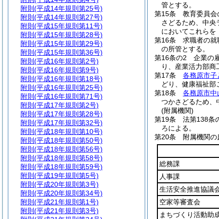
管とする。
附則
(平成14年規則第25号)
第15条
教育委員会
附則
(平成14年規則第27号)
さどるため、中央
附則
(平成15年規則第11号)
においてこれらを
附則
(平成15年規則第28号)
第16条
求職者の就
附則
(平成15年規則第29号)
の所管とする。
附則
(平成15年規則第36号)
第16条の2
企業の
附則
(平成16年規則第2号)
り、産業活力部商
附則
(平成16年規則第9号)
第17条
各務原市子
附則
(平成16年規則第18号)
どり、健康福祉部
附則
(平成16年規則第25号)
第18条
各務原市中
附則
(平成16年規則第71号)
つかさどるため、
附則
(平成17年規則第2号)
(附属機関)
附則
(平成17年規則第28号)
第19条
法第138
附則
(平成17年規則第32号)
ろによる。
附則
(平成18年規則第10号)
第20条
附属機関の
附則
(平成18年規則第50号)
附則
(平成18年規則第56号)
附則
(平成18年規則第58号)
総務課
附則
(平成18年規則第59号)
附則
(平成19年規則第5号)
人事課
附則
(平成20年規則第3号)
生活安全推進協議
附則
(平成20年規則第34号)
附則
(平成21年規則第1号)
空家等審査会
附則
(平成21年規則第3号)
まちづくり活動助