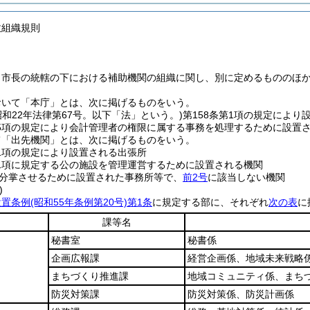
政組織規則
、市長の統轄の下における補助機関の組織に関し、別に定めるもののほ
おいて「本庁」とは、次に掲げるものをいう。
昭和22年法律第67号。以下「法」という。)
第158条第1項の規定により
第5項の規定により会計管理者の権限に属する事務を処理するために設置
て「出先機関」とは、次に掲げるものをいう。
第1項の規定により設置される出張所
第1項に規定する公の施設を管理運営するために設置される機関
分掌させるために設置された事務所等で、
前2号
に該当しない機関
)
設置条例
(昭和55年条例第20号)
第1条
に規定する部に、それぞれ
次の表
に
課等名
秘書室
秘書係
企画広報課
経営企画係、地域未来戦略
まちづくり推進課
地域コミュニティ係、まち
防災対策課
防災対策係、防災計画係