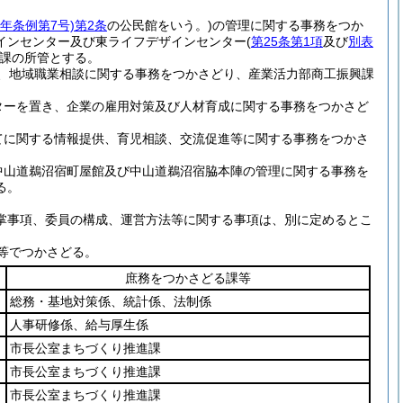
5年条例第7号)
第2条
の公民館をいう。)
の管理に関する事務をつか
インセンター及び東ライフデザインセンター
(
第25条第1項
及び
別表
課の所管とする。
、地域職業相談に関する事務をつかさどり、産業活力部商工振興課
ターを置き、企業の雇用対策及び人材育成に関する事務をつかさど
てに関する情報提供、育児相談、交流促進等に関する事務をつかさ
中山道鵜沼宿町屋館及び中山道鵜沼宿脇本陣の管理に関する事務を
る。
所掌事項、委員の構成、運営方法等に関する事項は、別に定めるとこ
等でつかさどる。
庶務をつかさどる課等
総務・基地対策係、統計係、法制係
人事研修係、給与厚生係
市長公室まちづくり推進課
市長公室まちづくり推進課
市長公室まちづくり推進課