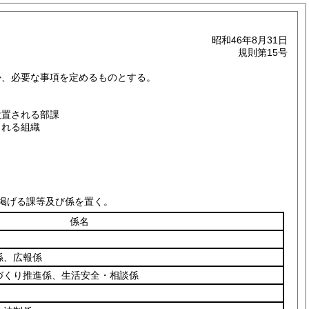
昭和46年8月31日
規則第15号
か、必要な事項を定めるものとする。
設置される部課
される組織
掲げる課等及び係を置く。
係名
係、広報係
づくり推進係、生活安全・相談係