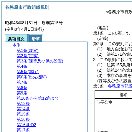
各務原市行政組織規則
○各務原市行
昭和46年8月31日 規則第15号
(趣旨)
(令和8年4月1日施行)
第1条
この規則は
(定義)
条項目次
沿革
第2条
この規則に
本則
(1)
地方自治法
(
第1条
(趣旨)
(2)
法第171条
第2条
(定義)
2
この規則におい
第3条
(課等及び係の設置)
(1)
法第155条
第4条
(2)
法第244条
第5条
(本庁)
(3)
本庁の事務を
第6条
(出先機関)
(課等及び係の設置
第7条
第3条
各務原市部
第8条
第9条
部名
第10条から第12条まで
市長公室
第13条
第14条
第15条
第16条
第16条の2
第17条