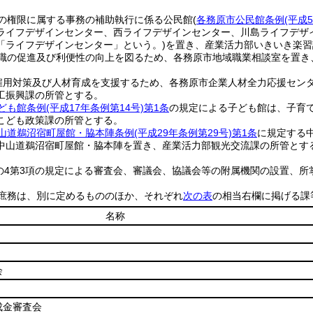
の権限に属する事務の補助執行に係る公民館
(
各務原市公民館条例
(平成
ライフデザインセンター、西ライフデザインセンター、川島ライフデザ
「ライフデザインセンター」という。)
を置き、産業活力部いきいき楽習
職の促進及び利便性の向上を図るため、各務原市地域職業相談室を置き
雇用対策及び人材育成を支援するため、各務原市企業人材全力応援セン
工振興課の所管とする。
ども館条例
(平成17年条例第14号)
第1条
の規定による子ども館は、子育
こども政策課の所管とする。
山道鵜沼宿町屋館・脇本陣条例
(平成29年条例第29号)
第1条
に規定する
中山道鵜沼宿町屋館・脇本陣を置き、産業活力部観光交流課の所管とす
条の4第3項の規定による審査会、審議会、協議会等の附属機関の設置、
庶務は、別に定めるもののほか、それぞれ
次の表
の相当右欄に掲げる課
名称
会
成金審査会