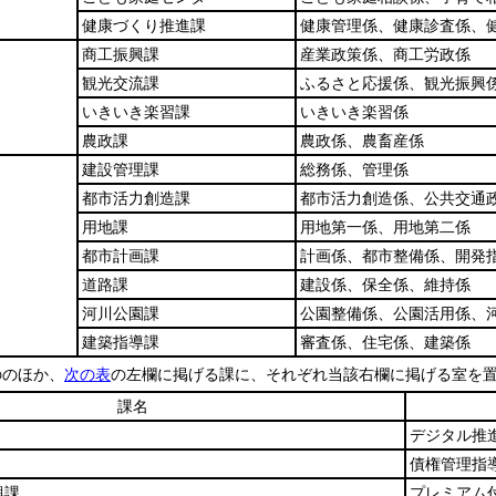
健康づくり推進課
健康管理係、健康診査係、
商工振興課
産業政策係、商工労政係
観光交流課
ふるさと応援係、観光振興
いきいき楽習課
いきいき楽習係
農政課
農政係、農畜産係
建設管理課
総務係、管理係
都市活力創造課
都市活力創造係、公共交通
用地課
用地第一係、用地第二係
都市計画課
計画係、都市整備係、開発
道路課
建設係、保全係、維持係
河川公園課
公園整備係、公園活用係、
建築指導課
審査係、住宅係、建築係
ののほか、
次の表
の左欄に掲げる課に、それぞれ当該右欄に掲げる室を
課名
デジタル推
債権管理指
興課
プレミアム