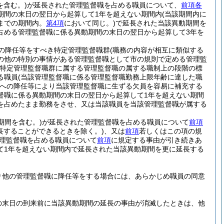
を含む。)
が延長された管理監督職を占める職員について、
前項各
期間の末日の翌日から起算して1年を超えない期間内
(当該期間内に
までの期間内。
第4項
において同じ。)
で延長された当該異動期間を
占める管理監督職に係る異動期間の末日の翌日から起算して3年を
の降任等をすべき特定管理監督職群
(職務の内容が相互に類似する
の他の特別の事情がある管理監督職として市の規則で定める管理監
特定管理監督職群に属する管理監督職の属する職制上の段階の標
る職員
(当該管理監督職に係る管理監督職勤務上限年齢に達した職
への降任等により当該管理監督職に生ずる欠員を容易に補充する
督職に係る異動期間の末日の翌日から起算して1年を超えない期間
を占めたまま勤務をさせ、又は当該職員を当該管理監督職が属する
期間を含む。)
が延長された管理監督職を占める職員について
前項
長することができるときを除く。)
、又は
前項
若しくはこの項の規
理監督職を占める職員について
前項
に規定する事由が引き続きあ
て1年を超えない期間内で延長された当該異動期間を更に延長する
り他の管理監督職に降任等をする場合には、あらかじめ職員の同意
の末日の到来前に当該異動期間の延長の事由が消滅したときは、他