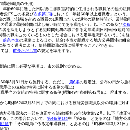
間勤務職員の任用)
、年齢60年に達した日以後に退職
(臨時的に任用される職員その他の法
者
(以下この条及び
次条第1項
において「年齢60年以上退職者」という。
務の職
(当該職を占める職員の1週間当たりの通常の勤務時間が、常時
りの通常の勤務時間に比し短い時間である職をいう。以下この条及び
次条
の者を採用しようとする短時間勤務の職に係る定年退職日相当日
(短時
同種の職を占めているものとした場合における定年退職日をいう。)
を経
、
前条本文
の規定によるほか、組合
(本市が組織する地方公共団体の組合
に基づく選考により、短時間勤務の職に採用することができる。
いては、
前条ただし書
の規定を準用する。
実施に関し必要な事項は、市の規則で定める。
60年3月31日から施行する。
ただし、
第6条
の規定は、公布の日から施
退職手当の支給の特例に関する条例の廃止)
退職手当の支給の特例に関する条例
(昭和49年条例第42号)
は、廃止する
1日から昭和62年3月31日までの間における技能労務職員以外の職員に対す
地方公務員法の一部を改正する法律
(昭和56年法律第92号。以下「改正
する。
この場合において、
第4条第1項
中「第2条」とあるのは「地方公
第2項
中「その職員に係る定年退職日」とあるのは「昭和60年3月31日
措置)