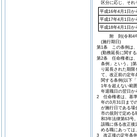
区分に応じ、それ
平成16年4月1日か
平成17年4月1日か
平成18年4月1日か
附
則
(令和4
(施行期日)
第1条
この条例は、
(勤務延長に関する
第2条
任命権者は
条例」という。)
第
り延長された期限
て、改正前の定年
関する条例
(以下
1年を超えない範
年退職日の翌日か
2
任命権者は、基
年の3月31日ま
が施行日である場
市の規則で定める
和3年法律第63号
該職に係る改正後
める職にあっては
3
改正後の定年条例