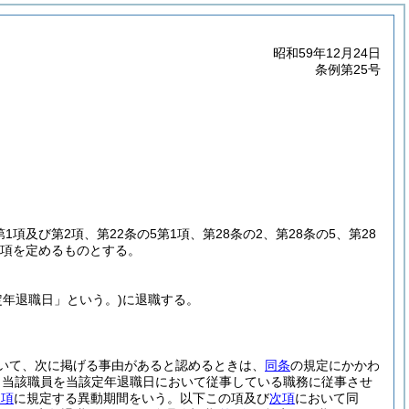
昭和59年12月24日
条例第25号
第1項及び第2項、第22条の5第1項、第28条の2、第28条の5、第28
事項を定めるものとする。
定年退職日」という。)
に退職する。
いて、次に掲げる事由があると認めるときは、
同条
の規定にかかわ
、当該職員を当該定年退職日において従事している職務に従事させ
1項
に規定する異動期間をいう。以下この項及び
次項
において同