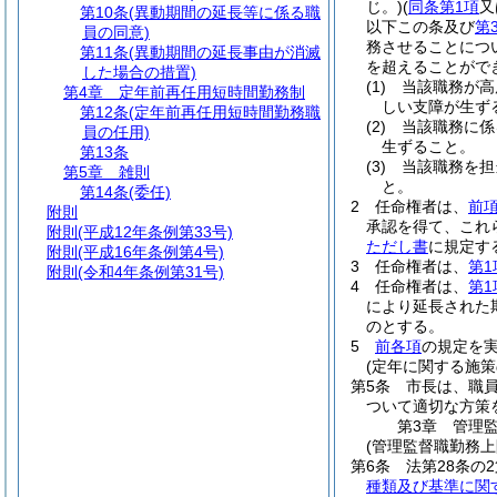
じ。)
(
同条第1項
又
第10条
(異動期間の延長等に係る職
以下この条及び
第
員の同意)
務させることにつ
第11条
(異動期間の延長事由が消滅
を超えることがで
した場合の措置)
(1)
当該職務が高
第4章
定年前再任用短時間勤務制
しい支障が生ず
第12条
(定年前再任用短時間勤務職
(2)
当該職務に係
員の任用)
生ずること。
第13条
(3)
当該職務を担
第5章
雑則
と。
第14条
(委任)
2
任命権者は、
前
附則
承認を得て、これ
附則
(平成12年条例第33号)
ただし書
に規定す
附則
(平成16年条例第4号)
3
任命権者は、
第1
附則
(令和4年条例第31号)
4
任命権者は、
第1
により延長された
のとする。
5
前各項
の規定を
(定年に関する施策
第5条
市長は、職
ついて適切な方策
第3章
管理
(管理監督職勤務
第6条
法第28条の
種類及び基準に関