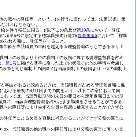
他の職への降任等」という。)
を行うに当たっては、法第13条、第
守しなければならない。
降給を伴う転任に限る。)
(以下この条及び
第10条
において「降任
第1項第5号に規定する標準職務遂行能力
(
次条第3項
において「標準
められる職に、降任等をすること。
限年齢が当該職員の年齢を超える管理監督職のうちできる限り上
職制上の段階より上位の職制上の段階に属する管理監督職を占め
は、
第1号
に掲げる基準に従った上での状況その他の事情を考慮し
の段階と同じ職制上の段階又は当該職制上の段階より下位の職制上
げる事由があると認めるときは、当該職員が占める管理監督職に係
における最初の4月1日までの間をいう。以下この章において同
員にあっては、当該異動期間の末日の翌日から定年退職日までの期
職員に、当該管理監督職を占めたまま勤務をさせることができる。
職への降任等により生ずる欠員を容易に補充することができず公
の降任等による欠員を容易に補充することができず公務の運営に
ため、当該職員の他の職への降任等により公務の運営に著しい支