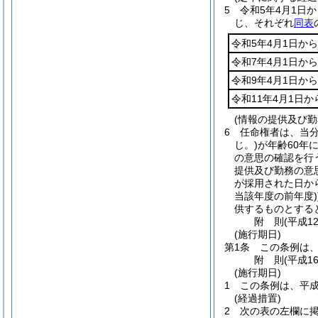
5
令和5年4月1日
じ、それぞれ
同表
令和5年4月1日から
令和7年4月1日から
令和9年4月1日から
令和11年4月1日か
(情報の提供及び勤
6
任命権者は、当
じ。)
が年齢60年
の意思の確認を行
提供及び勤務の意
が採用された日か
当該年度の前年度)
供するものとする
附
則
(平成1
(施行期日)
第1条
この条例は、
附
則
(平成1
(施行期日)
1
この条例は、平成
(経過措置)
2
次の表の左欄に掲