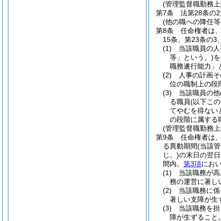
(管理監督職勤務上
第7条
法第28条の
(他の職への降任
第8条
任命権者は、
15条、第23条の
(1)
当該職員の人
等」という。)
を
職務遂行能力」
(2)
人事の計画そ
位の職制上の段
(3)
当該職員の他
る職員
(以下こ
てやむを得ない
の段階に属する
(管理監督職勤務
第9条
任命権者は
る異動期間
(当該
じ。)
の末日の翌日
間内。
第3項
におい
(1)
当該職務が高
務の運営に著し
(2)
当該職務に係
著しい支障が生
(3)
当該職務を担
障が生ずること