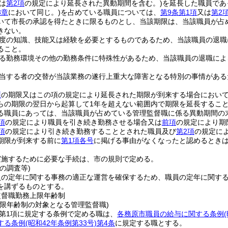
は
第2項
の規定により延長された異動期間を含む。)
を延長した職員であ
3章
において同じ。)
を占めている職員については、
第9条第1項
又は
第2
いて市長の承認を得たときに限るものとし、当該期限は、当該職員が占
きない。
度の知識、技能又は経験を必要とするものであるため、当該職員の退職
ること。
る勤務環境その他の勤務条件に特殊性があるため、当該職員の退職によ
当する者の交替が当該業務の遂行上重大な障害となる特別の事情がある
項
の期限又はこの項の規定により延長された期限が到来する場合におい
らの期限の翌日から起算して1年を超えない範囲内で期限を延長するこ
る職員にあっては、当該職員が占めている管理監督職に係る異動期間の末
項
の規定により職員を引き続き勤務させる場合又は
前項
の規定により期
項
の規定により引き続き勤務することとされた職員及び
第2項
の規定に
期限が到来する前に
第1項各号
に掲げる事由がなくなったと認めるとき
実施するために必要な手続は、市の規則で定める。
の調査等)
員の定年に関する事務の適正な運営を確保するため、職員の定年に関す
を講ずるものとする。
監督職勤務上限年齢制
上限年齢制の対象となる管理監督職)
2第1項に規定する条例で定める職は、
各務原市職員の給与に関する条例
する条例
(昭和42年条例第33号)
第4条
に規定する職とする。