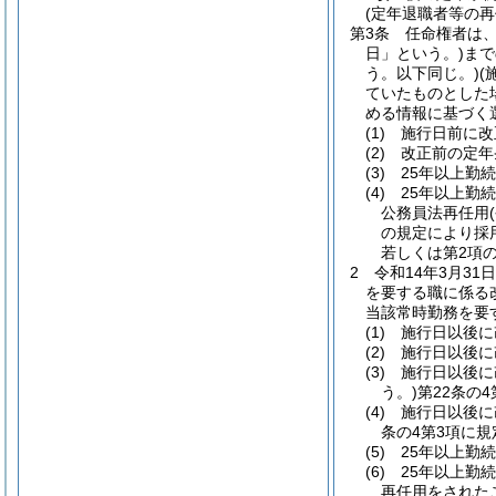
(定年退職者等の再
第3条
任命権者は、
日」という。)
まで
う。以下同じ。)
(
ていたものとした
める情報に基づく
(1)
施行日前に改
(2)
改正前の定年
(3)
25年以上勤
(4)
25年以上勤
公務員法再任用
の規定により採
若しくは第2項
2
令和14年3月3
を要する職に係る
当該常時勤務を要
(1)
施行日以後に
(2)
施行日以後に
(3)
施行日以後に
う。)
第22条の
(4)
施行日以後に
条の4第3項に
(5)
25年以上勤
(6)
25年以上勤
再任用をされた