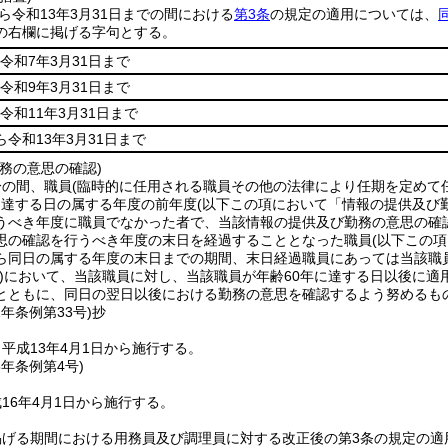
から令和13年3月31日までの間における
第3条
の規定の適用については、
の右欄に掲げる字句とする。
令和7年3月31日まで
令和9年3月31日まで
令和11年3月31日まで
ら令和13年3月31日まで
務の意思の確認)
分の間、職員
(臨時的に任用される職員その他の法律により任期を定めて
に達する日の属する年度の前年度
(以下この項において「情報の提供及び
うべき年度に職員でなかった者で、当該情報の提供及び勤務の意思の確
思の確認を行うべき年度の末日を経過することとなった職員
(以下この
ら同日の属する年度の末日までの期間、末日経過職員にあっては当該職
)
において、当該職員に対し、当該職員が年齢60年に達する日以後に適
とともに、同日の翌日以後における勤務の意思を確認するよう努めるも
2年
条例第33号)
抄
平成13年4月1日から施行する。
6年
条例第4号)
16年4月1日から施行する。
げる期間における用務員及び調理員に対する改正後の第3条の規定の適