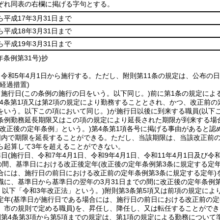
ぞれ同表の右欄に掲げる字句とする。
ら平成17年3月31日まで
ら平成18年3月31日まで
ら平成19年3月31日まで
年
条例第31号)
抄
令和5年4月1日から施行する。
ただし、附則第11条の規定は、公布の
経過措置)
、施行日
(この条例の施行の日をいう。以下同じ。)
前に第1条の規定によ
4条第1項又は第2項の規定により勤務することとされ、かつ、改正前の
をいう。以下この項において同じ。)
が施行日以後に到来する職員
(以下
条例勤務延長期限又はこの項の規定により延長された期限が到来する場
「改正後の定年条例」という。)
第4条第1項各号に掲げる事由があると認
囲内で期限を延長することができる。
ただし、当該期限は、当該改正前の
ら起算して3年を超えることができない。
準日
(施行日、令和7年4月1日、令和9年4月1日、令和11年4月1日及び令
での間、基準日における改正後定年
(改正後の定年条例第3条に規定する定
合には、施行日の前日における改正前の定年条例第3条に規定する定年)
職に、基準日から基準日の翌年の3月31日までの間に改正後の定年条例
。以下「令和3年改正法」という。)
附則第3条第5項又は前項の規定によ
定年
(基準日が施行日である場合には、施行日の前日における改正前の定
、市の規則で定める職員)
を、昇任し、降任し、又は転任することができ
第4条第3項から第5項までの規定は、第1項の規定による勤務について