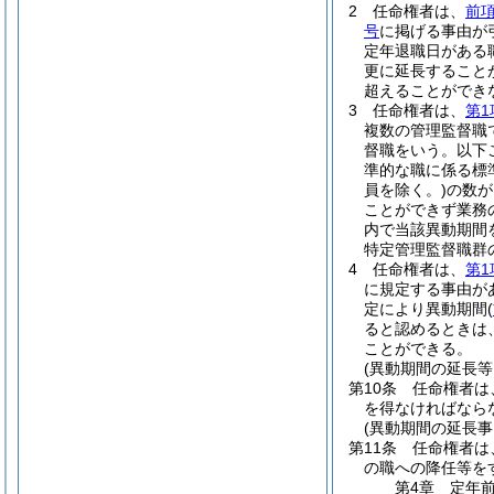
2
任命権者は、
前
号
に掲げる事由が
定年退職日がある
更に延長すること
超えることができ
3
任命権者は、
第1
複数の管理監督職
督職をいう。以下
準的な職に係る標
員を除く。)
の数が
ことができず業務
内で当該異動期間
特定管理監督職群
4
任命権者は、
第1
に規定する事由が
定により異動期間
(
ると認めるときは
ことができる。
(異動期間の延長等
第10条
任命権者は
を得なければなら
(異動期間の延長
第11条
任命権者は
の職への降任等を
第4章
定年