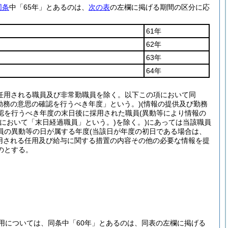
同条
中「65年」とあるのは、
次の表
の左欄に掲げる期間の区分に応
61年
62年
63年
64年
任用される職員及び非常勤職員を除く。以下この項において同
勤務の意思の確認を行うべき年度」という。)
(情報の提供及び勤務
認を行うべき年度の末日後に採用された職員
(異動等により情報の
項において「末日経過職員」という。)
を除く。)
にあっては当該職員
員の異動等の日が属する年度
(当該日が年度の初日である場合は、
用される任用及び給与に関する措置の内容その他の必要な情報を提
のとする。
用については、同条中「60年」とあるのは、同表の左欄に掲げる