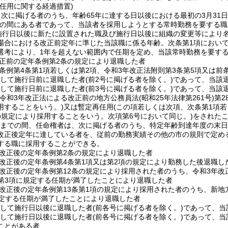
任用に関する経過措置)
次に掲げる者のうち、年齢65年に達する日以後における最初の3月31日
の間にある者であって、当該者を採用しようとする常時勤務を要する職
施行日以後に新たに設置された職及び施行日以後に組織の変更等により
場合における改正前定年に準じた当該職に係る年齢。次条第1項において
選考により、1年を超えない範囲内で任期を定め、当該常時勤務を要す
正前の定年条例第2条の規定により退職した者
条例第4条第1項若しくは第2項、令和3年改正法附則第3条第5項又は前
続して施行日前に退職した者
(前2号に掲げる者を除く。)
であって、当該
続して施行日前に退職した者
(前3号に掲げる者を除く。)
であって、当該
(令和3年改正法による改正前の地方公務員法
(昭和25年法律第261号)
第2
用することをいう。)
又は暫定再任用
(この項若しくは次項、次条第1項若
の規定により採用することをいう。次項第6号において同じ。)
をされた
1日までの間、任命権者は、次に掲げる者のうち、特定年齢到達年度の末
改正後定年に達している者を、従前の勤務実績その他の市の規則で定め
する職に採用することができる。
改正後の定年条例第2条の規定により退職した者
改正後の定年条例第4条第1項又は第2項の規定により勤務した後退職し
改正後の定年条例第12条の規定により採用された者のうち、令和3年改
4第3項に規定する任期が満了したことにより退職した者
改正後の定年条例第13条第1項の規定により採用された者のうち、新地方
規定する任期が満了したことにより退職した者
続して施行日以後に退職した者
(前各号に掲げる者を除く。)
であって、当
続して施行日以後に退職した者
(前各号に掲げる者を除く。)
であって、当
ことがある者