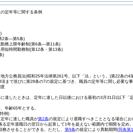
員の定年等に関する条例
)
第2条―第5条)
職勤務上限年齢制
(第6条―第11条)
任用短時間勤務制
(第12条・第13条)
条)
、地方公務員法
(昭和25年法律第261号。以下「法」という。)
第22条の4
第3項まで並びに第28条の7の規定に基づき、職員の定年等に関し必要な
制度
に達したときは、定年に達した日以後における最初の3月31日
(以下「
、年齢65年とする。
特例)
、定年に達した職員が
第2条
の規定により退職すべきこととなる場合にお
係る定年退職日の翌日から起算して1年を超えない範囲内で期限を定め
勤務させることができる。
ただし、
第9条
の規定により異動期間
(
同条第