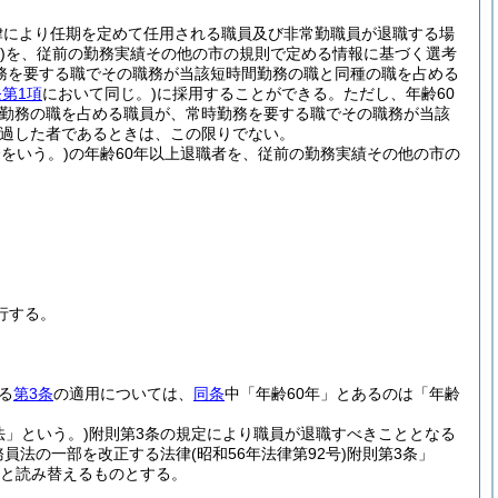
律により任期を定めて任用される職員及び非常勤職員が退職する場
)
を、従前の勤務実績その他の市の規則で定める情報に基づく選考
勤務を要する職でその職務が当該短時間勤務の職と同種の職を占める
第1項
において同じ。)
に採用することができる。
ただし、年齢60
間勤務の職を占める職員が、常時勤務を要する職でその職務が当該
過した者であるときは、この限りでない。
をいう。)
の年齢60年以上退職者を、従前の勤務実績その他の市の
行する。
。
る
第3条
の適用については、
同条
中「年齢60年」とあるのは「年齢
法」という。)
附則第3条の規定により職員が退職すべきこととなる
務員法の一部を改正する法律
(昭和56年法律第92号)
附則第3条」
」と読み替えるものとする。