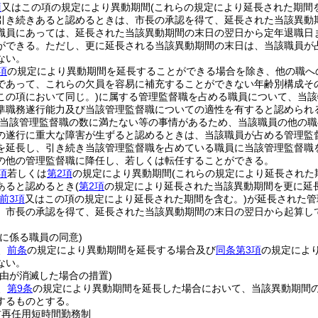
項
又はこの項の規定により異動期間
(これらの規定により延長された期間
引き続きあると認めるときは、市長の承認を得て、延長された当該異動
職員にあっては、延長された当該異動期間の末日の翌日から定年退職日
ができる。
ただし、更に延長される当該異動期間の末日は、当該職員が
ない。
項
の規定により異動期間を延長することができる場合を除き、他の職へ
であって、これらの欠員を容易に補充することができない年齢別構成そ
この項において同じ。)
に属する管理監督職を占める職員について、当該
準職務遂行能力及び当該管理監督職についての適性を有すると認められ
当該管理監督職の数に満たない等の事情があるため、当該職員の他の職
の遂行に重大な障害が生ずると認めるときは、当該職員が占める管理監
を延長し、引き続き当該管理監督職を占めている職員に当該管理監督職
の他の管理監督職に降任し、若しくは転任することができる。
項
若しくは
第2項
の規定により異動期間
(これらの規定により延長された
あると認めるとき
(
第2項
の規定により延長された当該異動期間を更に延
前3項
又はこの項の規定により延長された期間を含む。)
が延長された管
、市長の承認を得て、延長された当該異動期間の末日の翌日から起算し
に係る職員の同意)
、
前条
の規定により異動期間を延長する場合及び
同条第3項
の規定によ
ない。
事由が消滅した場合の措置)
、
第9条
の規定により異動期間を延長した場合において、当該異動期間
するものとする。
前再任用短時間勤務制