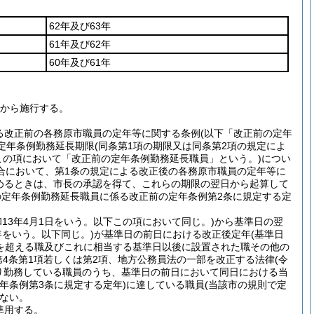
62年及び63年
61年及び62年
60年及び61年
日から施行する。
る改正前の各務原市職員の定年等に関する条例
(以下「改正前の定年
定年条例勤務延長期限
(同条第1項の期限又は同条第2項の規定によ
この項において「改正前の定年条例勤務延長職員」という。)
につい
合において、第1条の規定による改正後の各務原市職員の定年等に
めるときは、市長の承認を得て、これらの期限の翌日から起算して
定年条例勤務延長職員に係る改正前の定年条例第2条に規定する定
和13年4月1日をいう。以下この項において同じ。)
から基準日の翌
年をいう。以下同じ。)
が基準日の前日における改正後定年
(基準日
を超える職及びこれに相当する基準日以後に設置された職その他の
第4条第1項若しくは第2項、地方公務員法の一部を改正する法律
(令
り勤務している職員のうち、基準日の前日において同日における当
年条例第3条に規定する定年)
に達している職員
(当該市の規則で定
ない。
準用する。