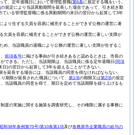
って、定年退職日において管理監督職
(
第6条
に規定する職をいう。
項
の規定により当該異動期間を延長した場合であって、引き続き勤
めている管理監督職に係る異動期間の末日の翌日から起算して3年
により生ずる欠員を容易に補充することができず公務の運営に著
る欠員を容易に補充することができず公務の運営に著しい支障が
ため、当該職員の退職により公務の運営に著しい支障が生ずるこ
て、
前項各号
に掲げる事由が引き続きあると認めるときは、市長の
とができる。
ただし、当該期限は、当該職員に係る定年退職日
(
同項
日)
の翌日から起算して3年を超えることができない。
限を延長する場合には、当該職員の同意を得なければならない。
より期限が延長された職員について、
第1項
の期限又は
第2項
の規定
は、当該職員の同意を得て、期日を定めて当該期限を繰り上げるも
る制度の実施に関する施策を調査研究し、その権限に属する事務に
(昭和38年条例第70号)
第10条第1項
及び
各務原市企業職員の給与の