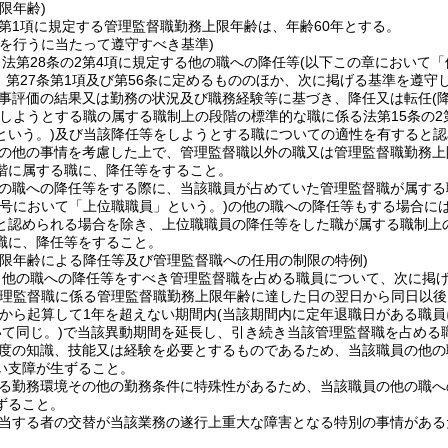
限年齢)
2第1項に規定する管理監督職勤務上限年齢は、年齢60年とする。
等を行うに当たって遵守すべき基準)
法第28条の2第4項に規定する他の職への降任等
(以下この章において「
3、第27条第1項及び第56条に定めるもののほか、次に掲げる基準を遵
事評価の結果又は勤務の状況及び職務経験等に基づき、降任又は転任
(
しようとする職の属する職制上の段階の標準的な職に係る法第15条の2
という。)
及び当該降任等をしようとする職についての適性を有すると認
の他の事情を考慮した上で、管理監督職以外の職又は管理監督職勤務上
階に属する職に、降任等をすること。
の職への降任等をする際に、当該職員が占めていた管理監督職が属する
の号において「上位職職員」という。)
の他の職への降任等もする場合に
と認められる場合を除き、上位職職員の降任等をした職が属する職制上
職に、降任等をすること。
上限年齢による降任等及び管理監督職への任用の制限の特例)
、他の職への降任等をすべき管理監督職を占める職員について、次に掲
管理監督職に係る管理監督職勤務上限年齢に達した日の翌日から同日以後
から起算して1年を超えない期間内
(当該期間内に定年退職日がある職
て同じ。)
で当該異動期間を延長し、引き続き当該管理監督職を占める
度の知識、技能又は経験を必要とするものであるため、当該職員の他の
い支障が生ずること。
る勤務環境その他の勤務条件に特殊性があるため、当該職員の他の職へ
ずること。
当する者の交替が当該業務の遂行上重大な障害となる特別の事情がある
。