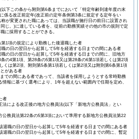
(以下この条から附則第6条までにおいて「特定年齢到達年度の末
に係る改正前定年
(改正前の定年条例第3条に規定する定年をい
名称が変更された職にあっては、当該職が施行日の前日に設置され
同じ。)
に達している者を、従前の勤務実績その他の市の規則で定
る職に採用することができる。
条第1項の規定により勤務した後退職した者
退職の日の翌日から起算して5年を経過する日までの間にある者
退職の日の翌日から起算して5年を経過する日までの間に、旧地方
8条の4第1項、第28条の5第1項又は第28条の6第1項若しくは第2項
しくは第2項、附則第5条第1項若しくは第2項又は附則第6条第1項
ことがある者
日までの間にある者であって、当該者を採用しようとする常時勤務
る情報に基づく選考により、1年を超えない範囲内で任期を定め、
た者
正法による改正後の地方公務員法
(以下「新地方公務員法」とい
公務員法第22条の5第3項において準用する新地方公務員法第22
該退職の日の翌日から起算して5年を経過する日までの間にある者
該退職の日の翌日から起算して5年を経過する日までの間に、暫定