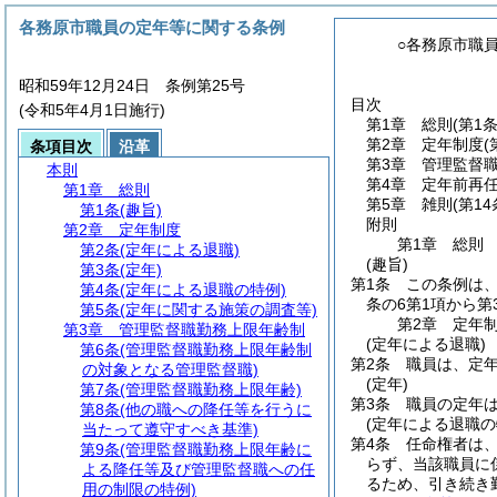
各務原市職員の定年等に関する条例
○各務原市職
昭和59年12月24日 条例第25号
目次
(令和5年4月1日施行)
第1章
総則
(第1条
第2章
定年制度
(
条項目次
沿革
第3章
管理監督
本則
第4章
定年前再
第1章
総則
第5章
雑則
(第14
第1条
(趣旨)
附則
第2章
定年制度
第1章
総則
第2条
(定年による退職)
(趣旨)
第3条
(定年)
第1条
この条例は
第4条
(定年による退職の特例)
条の6第1項から
第5条
(定年に関する施策の調査等)
第2章
定年
第3章
管理監督職勤務上限年齢制
(定年による退職)
第6条
(管理監督職勤務上限年齢制
第2条
職員は、定年
の対象となる管理監督職)
(定年)
第7条
(管理監督職勤務上限年齢)
第3条
職員の定年は
第8条
(他の職への降任等を行うに
(定年による退職の
当たって遵守すべき基準)
第4条
任命権者は
第9条
(管理監督職勤務上限年齢に
らず、当該職員に
よる降任等及び管理監督職への任
るため、引き続き
用の制限の特例)