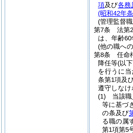
項
及び
各務
(昭和42年条
(管理監督
第7条
法第
は、年齢6
(他の職へ
第8条
任命
降任等
(以
を行うに当た
条第1項及
遵守しなけ
(1)
当該職
等に基づ
の条及び
る職の属
第1項第