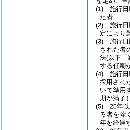
を定め、当
(1)
施行日
た者
(2)
施行日
定により
(3)
施行日
された者
法
(以下「
する任期
(4)
施行日
採用され
いて準用
期が満了
(5)
25年
る者を除く
年を経過