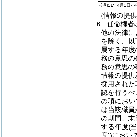
令和11年4月1日か
(情報の提
6
任命権者
他の法律に
を除く。以
属する年度
務の意思の
務の意思の
情報の提供
採用された
認を行うべ
の項におい
は当該職員
の期間、末
する年度
(
度)
)
におい