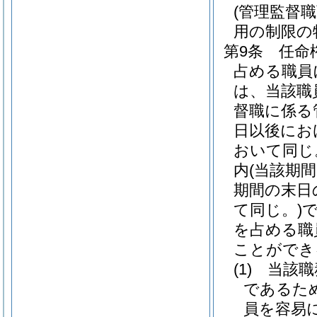
(管理監督
用の制限の
第9条
任命
占める職員
は、当該職
督職に係る
日以後にお
おいて同じ
内
(当該期
期間の末日
て同じ。)
を占める職
ことができ
(1)
当該職
であるた
員を容易