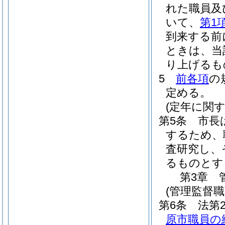
れた職員及
いて、
第1
到来する前
ときは、当
り上げるも
5
前各項
の
定める。
(定年に関
第5条
市長
するため、
査研究し、
るものとす
第3章
(管理監督
第6条
法第
原市職員の