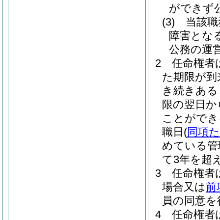
ができず
(3)
当該職
障害とな
公務の運
2
任命権者
た期限が到
き続きある
限の翌日か
ことができ
職日
(
同項
めている管
て3年を超
3
任命権者
場合又は
前
員の同意を
4
任命権者