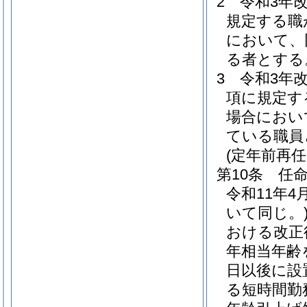
2
令和3年
規定する職
において、
る者とする
3
令和3年
項に規定す
場合におい
ている職員
(定年前再
第10条
任
令和11年
いて同じ。
おける改正
年相当年齢
日以後に設
る短時間勤