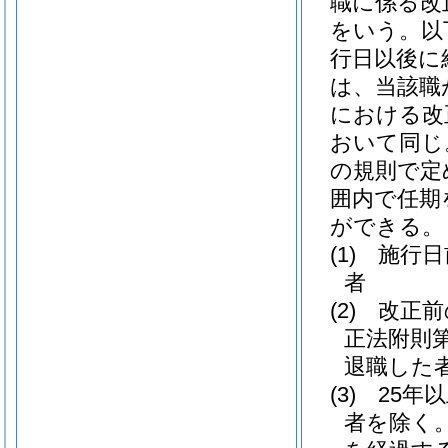
職に係る改
をいう。以
行日以後に
は、当該職
における改
おいて同じ
の規則で定
囲内で任期
ができる。
(1)
施行日
者
(2)
改正前
正法附則
退職した
(3)
25年
者を除く。