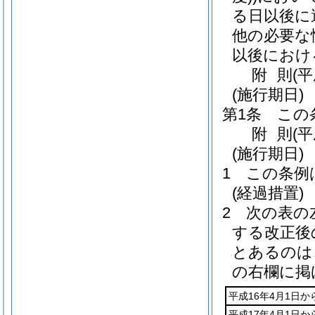
る日以後に
他の必要な
以後におけ
附
則
(
(施行期日)
第1条
この
附
則
(
(施行期日)
1
この条例
(経過措置)
2
次の表の
する改正後
とあるのは
の右欄に掲
平成16年4月1日か
平成17年4月1日か