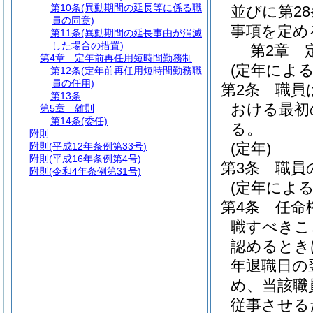
第10条
(異動期間の延長等に係る職
並びに第2
員の同意)
事項を定め
第11条
(異動期間の延長事由が消滅
した場合の措置)
第2章
第4章
定年前再任用短時間勤務制
(定年による
第12条
(定年前再任用短時間勤務職
員の任用)
第2条
職員
第13条
おける最初の
第5章
雑則
第14条
(委任)
る。
附則
(定年)
附則
(平成12年条例第33号)
附則
(平成16年条例第4号)
第3条
職員
附則
(令和4年条例第31号)
(定年によ
第4条
任命
職すべきこ
認めるとき
年退職日の
め、当該職
従事させる