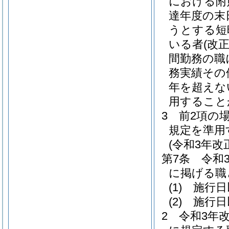
における附
達年度の末
うとする短
いる者
(改
間勤務の職
務実績その
年を超えな
用すること
3
前2項の
規定を準用
(令和3年
第7条
令和
に掲げる職
(1)
施行日
(2)
施行日
2
令和3年