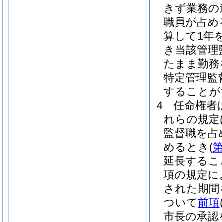
きず業務の
職員が占め
算して1年
き当該管理
たまま勤務
特定管理監
することが
4
任命権者
れらの規定
監督職を占
めるとき
(
第
延長するこ
項の規定に
された期間
ついて
前項
市長の承認