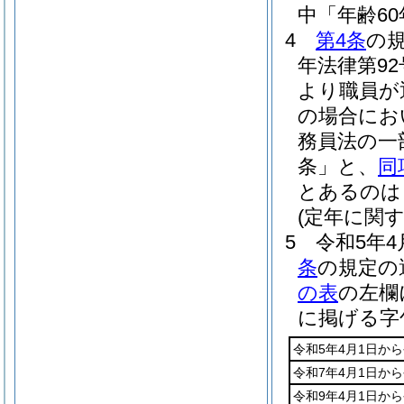
中「年齢6
4
第4条
の
年法律第9
より職員が
の場合にお
務員法の一
条」と、
同
とあるのは
(定年に関
5
令和5年4
条
の規定の
の表
の左欄
に掲げる字
令和5年4月1日から
令和7年4月1日から
令和9年4月1日から