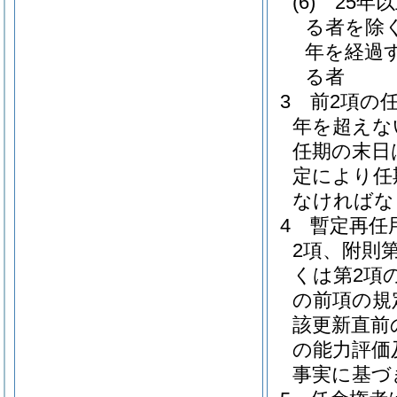
(6)
25年
る者を除く
年を経過
る者
3
前2項の
年を超えな
任期の末日
定により任
なければな
4
暫定再任
2項、附則
くは第2項
の前項の規
該更新直前
の能力評価
事実に基づ