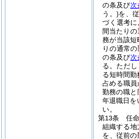
の条及び
次
う。)
を、
づく選考に
間当たりの
務が当該短
りの通常の
の条及び
次
る。
ただし
る短時間勤
占める職員
勤務の職と
年退職日を
い。
第13条
任
組織する地
を、従前の