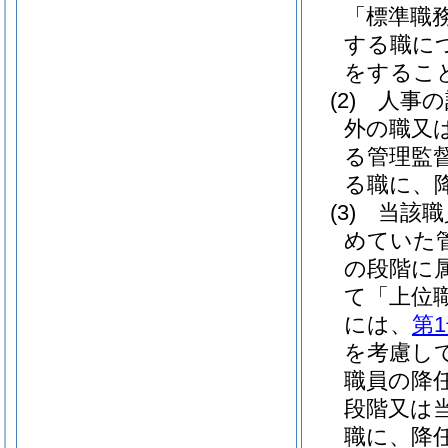
「標準職
する職に
をするこ
(2)
人事の
外の職又
る管理監
る職に、
(3)
当該職
めていた
の段階に
て「上位
には、
第
を考慮し
職員の降
段階又は
職に、降