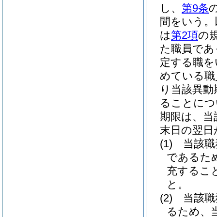
し、
第9条
間をいう。
は
第2項
の
た職員であ
定する職を
めている職
り当該異動
ることにつ
期限は、当
末日の翌日
(1)
当該職
であるた
充するこ
と。
(2)
当該職
るため、