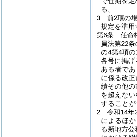
で任期を定
る。
3
前2項の
規定を準用
第6条
任命
員法第22
の4第4項
各号に掲げ
ある者であ
に係る改正
績その他の
を超えない
することが
2
令和14
によるほか
る新地方公