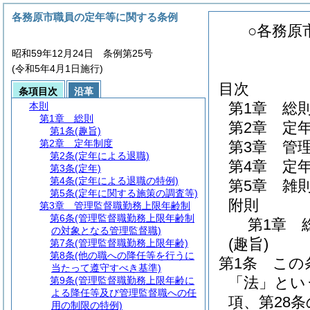
各務原市職員の定年等に関する条例
○各務原
昭和59年12月24日 条例第25号
(令和5年4月1日施行)
目次
条項目次
沿革
第1章
総
本則
第1章
総則
第2章
定
第1条
(趣旨)
第2章
定年制度
第3章
管
第2条
(定年による退職)
第4章
定
第3条
(定年)
第4条
(定年による退職の特例)
第5章
雑
第5条
(定年に関する施策の調査等)
附則
第3章
管理監督職勤務上限年齢制
第6条
(管理監督職勤務上限年齢制
第1章
の対象となる管理監督職)
(趣旨)
第7条
(管理監督職勤務上限年齢)
第8条
(他の職への降任等を行うに
第1条
この
当たって遵守すべき基準)
「法」とい
第9条
(管理監督職勤務上限年齢に
よる降任等及び管理監督職への任
項、第28条
用の制限の特例)