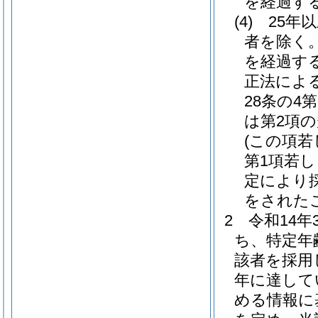
を経過す
(4)
25年
者を除く。
を経過す
正法によ
28条の4
は第2項
(この項若
第1項若し
定により
をされた
2
令和14
ち、特定年
該者を採用
年に達して
める情報に