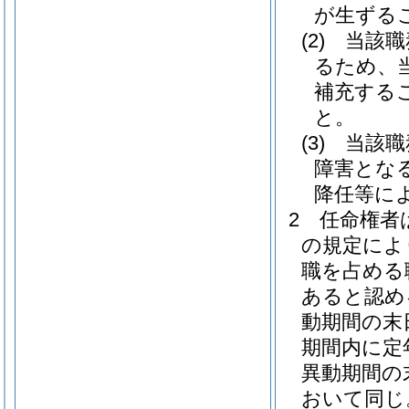
が生ずる
(2)
当該職
るため、
補充する
と。
(3)
当該職
障害とな
降任等に
2
任命権者
の規定によ
職を占める
あると認め
動期間の末
期間内に定
異動期間の
おいて同じ