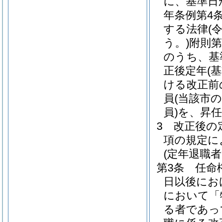
に、基準日
年条例第4
する法律
(
う。)
附則第
のうち、基
正後定年
(
ける改正前
員
(当該市
員)
を、昇
3
改正後の
項の規定に
(定年退職
第3条
任命
日以後にお
において「
る者であっ