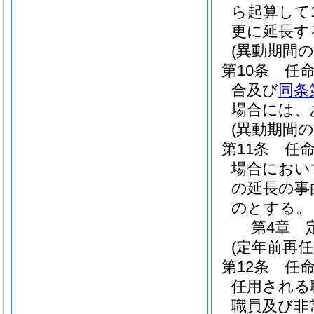
ら起算して
更に延長す
(異動期間
第10条
任
合及び
同条
場合には、
(異動期間
第11条
任
場合におい
の延長の事
のとする。
第4章
(定年前再
第12条
任
任用される
職員及び非