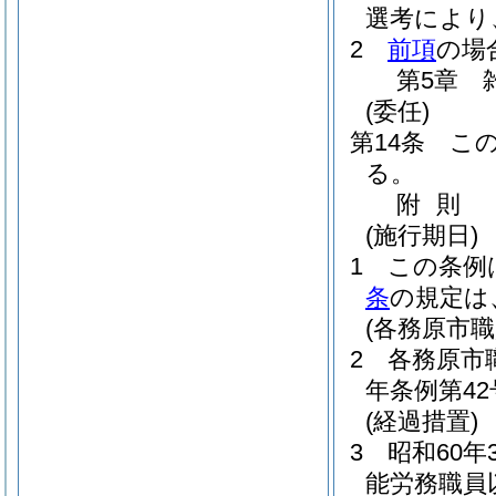
選考により
2
前項
の場
第5章
(委任)
第14条
こ
る。
附
則
(施行期日)
1
この条例
条
の規定は
(各務原市
2
各務原市
年条例第42
(経過措置)
3
昭和60年
能労務職員