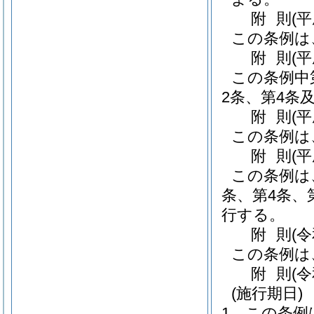
附
則
(
この条例は
附
則
(
この条例中
2条、第4条
附
則
(
この条例は
附
則
(
この条例は
条、第4条、
行する。
附
則
(
この条例は
附
則
(
(施行期日)
1
この条例