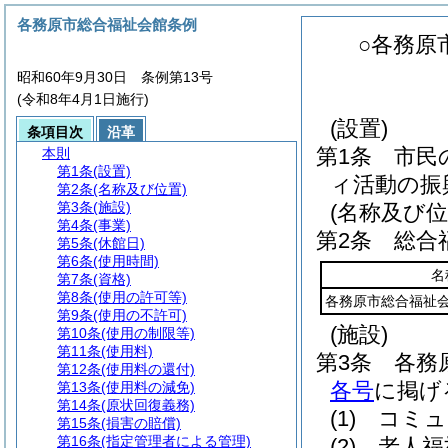
各務原市総合福祉会館条例
○各務原
昭和60年9月30日 条例第13号
(令和8年4月1日施行)
(設置)
条項目次
沿革
第1条
市民
本則
第1条
(設置)
ィ活動の振
第2条
(名称及び位置)
第3条
(施設)
(名称及び位
第4条
(事業)
第2条
総合
第5条
(休館日)
第6条
(使用時間)
名
第7条
(資格)
第8条
(使用の許可等)
各務原市総合福祉
第9条
(使用の不許可)
(施設)
第10条
(使用の制限等)
第11条
(使用料)
第3条
各務
第12条
(使用料の還付)
各号
に掲げ
第13条
(使用料の減免)
第14条
(原状回復義務)
(1)
コミュ
第15条
(損害の賠償)
第16条
(指定管理者による管理)
(2)
老人福