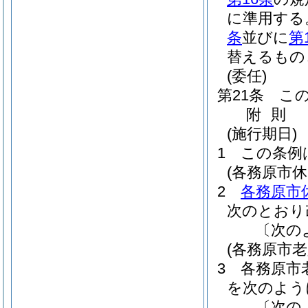
に準用する
条
並びに
第
替えるもの
(委任)
第21条
こ
附
則
(施行期日)
1
この条例
(各務原市
2
各務原市
次のとおり
〔次の
(各務原市
3
各務原市
を次のよう
〔次の