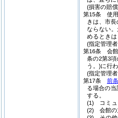
(損害の賠償
第15条
使
きは、市長
ならない。
めるときは
(指定管理
第16条
会
条の2第3
う。)
に行
(指定管理
第17条
前
る場合の当
する。
(1)
コミュ
(2)
会館の
(3)
その他