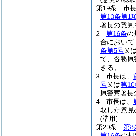
第19条
市
第10条第1
署長の意見
2
第16条
の
合において
条第5号
又
て、各務原
きる。
3
市長は、
号
又は
第1
原警察署長
4
市長は、
取した意見
(準用)
第20条
第8
第16条
の規