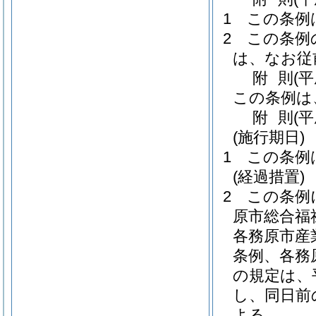
1
この条例
2
この条例
は、なお従
附
則
(
この条例は
附
則
(
(施行期日)
1
この条例
(経過措置)
2
この条例
原市総合福
各務原市産
条例、各務
の規定は、
し、同日前
よる。