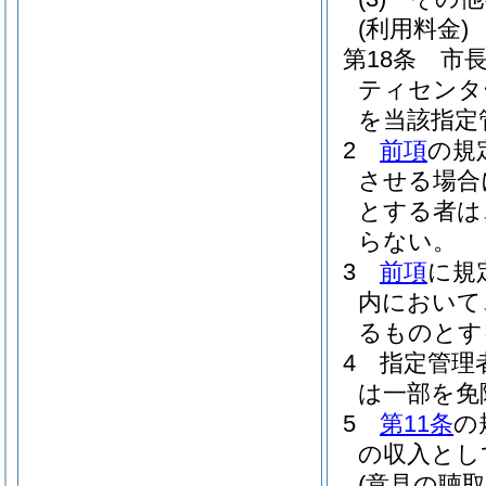
(利用料金)
第18条
市
ティセンタ
を当該指定
2
前項
の規
させる場合
とする者は
らない。
3
前項
に規
内において
るものとす
4
指定管理
は一部を免
5
第11条
の
の収入とし
(意見の聴取