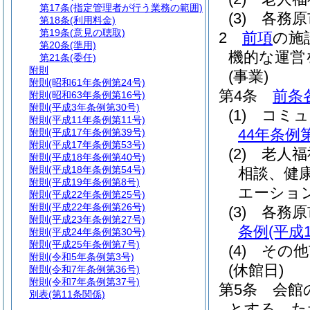
第17条
(指定管理者が行う業務の範囲)
(3)
各務原
第18条
(利用料金)
第19条
(意見の聴取)
2
前項
の施
第20条
(準用)
機的な運営
第21条
(委任)
附則
(事業)
附則
(昭和61年条例第24号)
第4条
前条
附則
(昭和63年条例第16号)
附則
(平成3年条例第30号)
(1)
コミ
附則
(平成11年条例第11号)
44年条例第
附則
(平成17年条例第39号)
附則
(平成17年条例第53号)
(2)
老人福
附則
(平成18年条例第40号)
附則
(平成18年条例第54号)
相談、健
附則
(平成19年条例第8号)
エーショ
附則
(平成22年条例第25号)
附則
(平成22年条例第26号)
(3)
各務
附則
(平成23年条例第27号)
条例
(平成
附則
(平成24年条例第30号)
附則
(平成25年条例第7号)
(4)
その他
附則
(令和5年条例第3号)
(休館日)
附則
(令和7年条例第36号)
附則
(令和7年条例第37号)
第5条
会館
別表
(第11条関係)
とする。
た