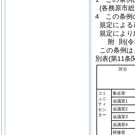
(各務原市
4
この条例
規定による
規定により
附
則
(
この条例は
別表
(第11条
区分
コミ
集会室
ュニ
会議室1
ティ
会議室2
セン
ター
会議室3
会議室4
研修室