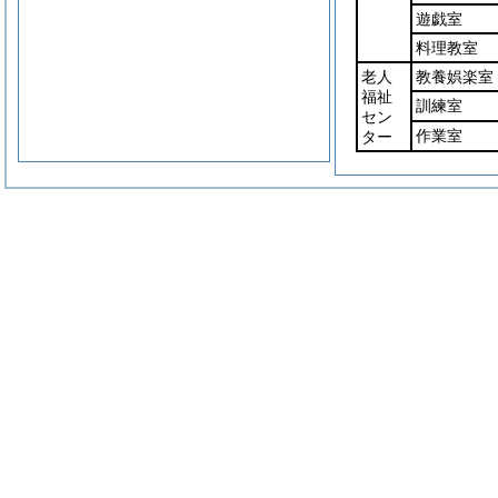
遊戯室
料理教室
老人
教養娯楽室
福祉
訓練室
セン
作業室
ター