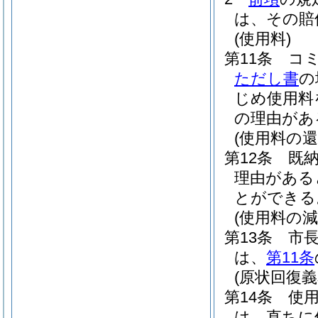
は、その賠
(使用料)
第11条
コ
ただし書
の
じめ使用料
の理由があ
(使用料の還
第12条
既
理由がある
とができる
(使用料の減
第13条
市
は、
第11条
(原状回復義
第14条
使
は、直ちに