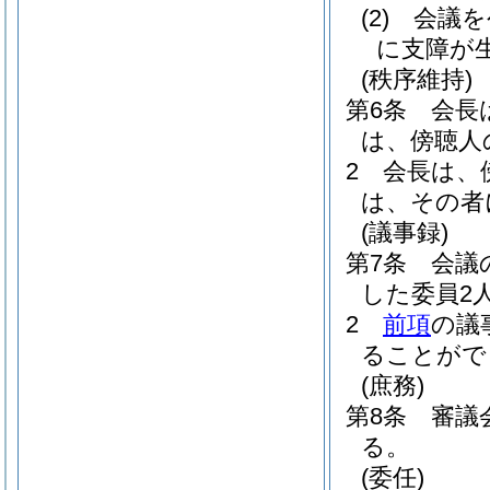
(2)
会議を
に支障が
(秩序維持)
第6条
会長
は、傍聴人
2
会長は、
は、その者
(議事録)
第7条
会議
した委員2
2
前項
の議
ることがで
(庶務)
第8条
審議
る。
(委任)