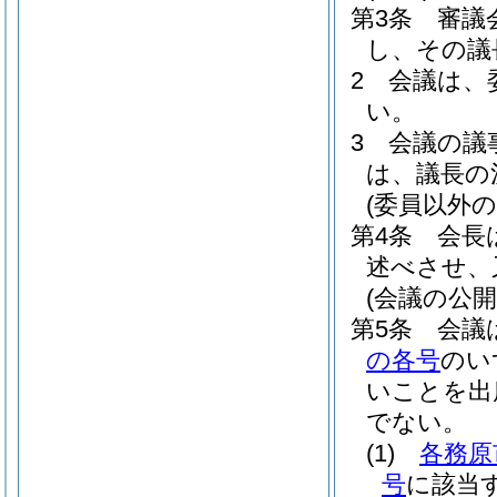
第3条
審議
し、その議
2
会議は、
い。
3
会議の議
は、議長の
(委員以外の
第4条
会長
述べさせ、
(会議の公開
第5条
会議
の各号
のい
いことを出
でない。
(1)
各務原
号
に該当