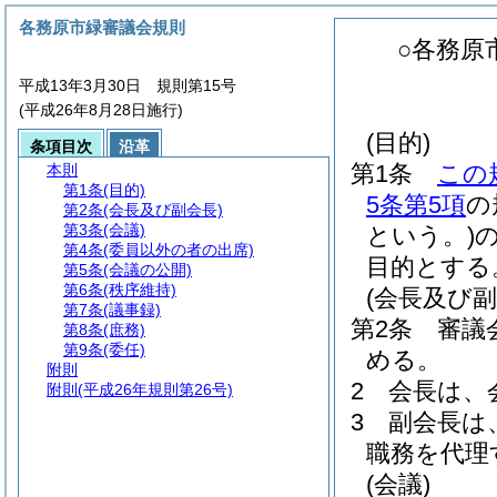
各務原市緑審議会規則
○各務原
平成13年3月30日 規則第15号
(平成26年8月28日施行)
(目的)
条項目次
沿革
第1条
この
本則
第1条
(目的)
5条第5項
の
第2条
(会長及び副会長)
第3条
(会議)
という。)
第4条
(委員以外の者の出席)
目的とする
第5条
(会議の公開)
第6条
(秩序維持)
(会長及び副
第7条
(議事録)
第2条
審議
第8条
(庶務)
第9条
(委任)
める。
附則
2
会長は、
附則
(平成26年規則第26号)
3
副会長は
職務を代理
(会議)