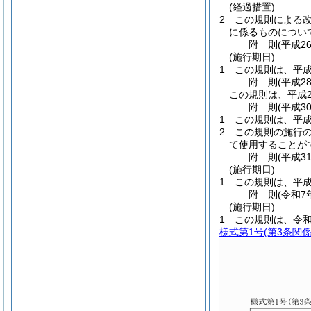
(経過措置)
2
この規則による改
に係るものについ
附
則
(平成2
(施行期日)
1
この規則は、平成
附
則
(平成2
この規則は、平成2
附
則
(平成3
1
この規則は、平成
2
この規則の施行
て使用することが
附
則
(平成3
(施行期日)
1
この規則は、平成
附
則
(令和7
(施行期日)
1
この規則は、令和
様式第1号
(第3条関係