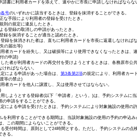
申請書に利用者カードを添えて、速やかに市長に申請しなければならな
の各号
のいずれかに該当するときは、登録を抹消することができる。
正な手段により利用者の登録を受けたとき。
規則の規定に違反したとき。
よる登録の取消しの申請があったとき。
登録を抹消することが適当と認めたとき。
り登録を抹消された者は、直ちに利用者カードを市長に返還しなければ
失の届出等)
利用者カードを紛失し、又は破損等により使用できなくなったときは、
付の申請)
をした者が利用者カードの再交付を受けようとするときは、各務原市公
なければならない。
規定による申請があった場合は、
第3条第2項
の規定により、利用者カー
渡等の禁止)
利用者カードを他人に譲渡し、又は使用させてはならない。
)
使用しようとする登録者
(以下「申請者」という。)
は、予約システムに当
用の申請をすることができる。
規定による申請を受けたときは、予約システムにより対象施設の使用の
ムを利用することができる期間は、当該対象施設の使用の予約の申込み
は、この期間によらないことができる。
る受付時間は、原則として24時間とする。
ただし、予約システムの点
できる。