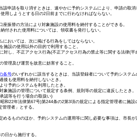
当該申請を取り消すときは、速やかに予約システムにより、申請の取消
、使用しようとする日の2日前までに行わなければならない。
口座振替の方法により対象施設の使用料を納付することができる。
り納付された使用料については、領収書を発行しない。
ムにおいては、次に掲げる行為をしてはならない。
を施設の使用以外の目的で利用すること。
に対し、不正アクセス行為
(不正アクセス行為の禁止等に関する法律
(平
の管理及び運営を故意に妨害すること。
の各号
のいずれかに該当するときは、当該登録者について予約システム
過後も使用料を納付しないとき。
より予約システムを利用したとき。
対象施設の管理について規定する条例、規則等の規定に違反したとき。
用承認等を行う場合の取扱い)
(昭和22年法律第67号)
第244条の2第3項の規定による指定管理者に施
定管理者」とする。
定めるもののほか、予約システムの運用等に関し必要な事項は、市長が
布の日から施行する。