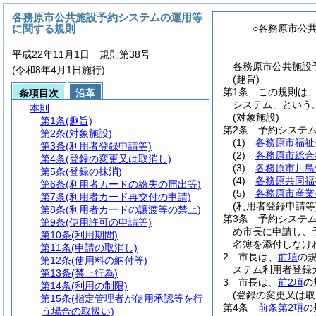
各務原市公共施設予約システムの運用等
に関する規則
○各務原市公
平成22年11月1日 規則第38号
各務原市公共施設
(令和8年4月1日施行)
(趣旨)
第1条
この規則は
条項目次
沿革
システム」という。
本則
(対象施設)
第1条
(趣旨)
第2条
予約システ
第2条
(対象施設)
(1)
各務原市福祉
第3条
(利用者登録申請等)
(2)
各務原市総合
第4条
(登録の変更又は取消し)
(3)
各務原市川島
第5条
(登録の抹消)
(4)
各務原共同福
第6条
(利用者カードの紛失の届出等)
(5)
各務原市産業
第7条
(利用者カード再交付の申請)
(利用者登録申請等
第8条
(利用者カードの譲渡等の禁止)
第3条
予約システ
第9条
(使用許可の申請等)
め市長に申請し、
第10条
(利用期間)
名簿を添付しなけ
第11条
(申請の取消し)
2
市長は、
前項
の
第12条
(使用料の納付等)
ステム利用者登録
第13条
(禁止行為)
3
市長は、
前2項
の
第14条
(利用の制限)
(登録の変更又は取
第15条
(指定管理者が使用承認等を行
第4条
前条第2項
の
う場合の取扱い)