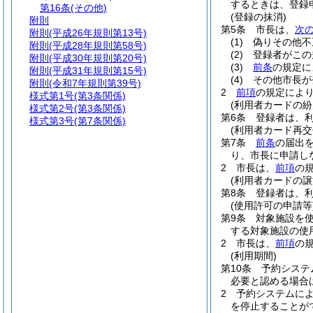
するときは、登録
第16条
(その他)
(登録の抹消)
附則
第5条
市長は、
次
附則
(平成26年規則第13号)
(1)
偽りその他不
附則
(平成28年規則第58号)
(2)
登録者がこの
附則
(平成30年規則第20号)
(3)
前条
の規定に
附則
(平成31年規則第15号)
(4)
その他市長が
附則
(令和7年規則第39号)
2
前項
の規定によ
様式第1号
(第3条関係)
(利用者カードの紛
様式第2号
(第3条関係)
第6条
登録者は、
様式第3号
(第7条関係)
(利用者カード再交
第7条
前条
の届出
り、市長に申請し
2
市長は、
前項
の
(利用者カードの譲
第8条
登録者は、
(使用許可の申請等
第9条
対象施設を
する対象施設の使
2
市長は、
前項
の
(利用期間)
第10条
予約システ
必要と認める場合
2
予約システムによ
を停止することが