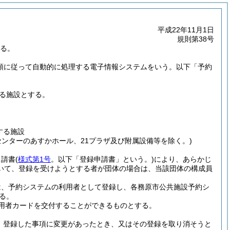
平成22年11月1日
規則第38号
する。
順に従って自動的に処理する電子情報システムをいう。以下「予約
る施設とする。
する施設
センターのあすかホール、21プラザ及び附属設備等を除く。)
申請書
(
様式第1号
。以下「登録申請書」という。)
により、あらかじ
いて、登録を受けようとする者が団体の場合は、当該団体の構成員
は、予約システムの利用者として登録し、各務原市公共施設予約シ
る。
用者カードを交付することができるものとする。
、登録した事項に変更があったとき、又はその登録を取り消そうと