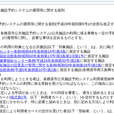
共施設予約システムの運用等に関する規則
予約システムの運用等に関する規則(平成18年規則第5号)の全部を改正
、各務原市公共施設予約システム
(公共施設の利用に係る事務を一定の手
)
の運用等に関し、必要な事項を定めるものとする。
ムの利用の対象となる公共施設
(以下「対象施設」という。)
は、次に掲げ
センター条例
(昭和44年条例第14号)
第3条
に規定する施設
福祉会館条例
(昭和60年条例第13号)
第3条第1項第1号
に規定する施設
健康福祉センター条例
(平成16年条例第30号)
第2条
に規定する施設
祉施設の設置及び管理に関する条例
(昭和59年条例第18号)
第2条
に規定
会館条例
(平成5年条例第10号)
第2条
に規定する施設
(各務原市商工振興
)
ムを利用しようとする者は、各務原市公共施設予約システム利用者登録
予約システムの利用に係る登録を受けなければならない。
この場合にお
ればならない。
規定による申請があったときは、その内容を審査し、適当と認めるとき
カード
(
様式第2号
。以下「利用者カード」という。)
を交付するものとす
規定にかかわらず、特に必要と認めるときは、別に定める方法により利
消し)
規定により利用者カードの交付を受けた者
(以下「登録者」という。)
は