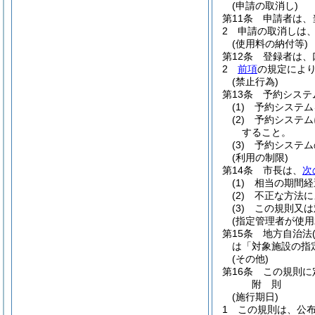
(申請の取消し)
第11条
申請者は、
2
申請の取消しは
(使用料の納付等)
第12条
登録者は、
2
前項
の規定によ
(禁止行為)
第13条
予約システ
(1)
予約システム
(2)
予約システム
すること。
(3)
予約システム
(利用の制限)
第14条
市長は、
次
(1)
相当の期間経
(2)
不正な方法に
(3)
この規則又は
(指定管理者が使
第15条
地方自治法
は「対象施設の指
(その他)
第16条
この規則に
附
則
(施行期日)
1
この規則は、公