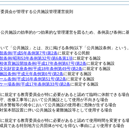
育委員会が管理する公共施設管理運営規則
、公共施設の効率的かつ効果的な管理運営を図るため、条例及び条例に
おいて「公共施設」とは、次に掲げる条例
(以下「公共施設条例」という。
館条例
(平成5年条例第7号)
第2条
に規定する公民館
館条例
(昭和53年条例第32号)
第6条第1項
に規定する施設
校体育施設開放条例
(平成17年条例第67号)
第2条
に規定する施設
文化財皆楽座条例
(平成18年条例第49号)
第2条
に規定する施設
施設条例
(平成元年条例第6号)
第2条
に規定する施設
ール条例
(平成16年条例第51号)
第2条
に規定する施設
ケー場条例
(平成17年条例第33号)
第2条
に規定する施設
例に規定する教育委員会が特に必要があると認めて臨時に休館できる場
守、改修工事等において公共施設として使用が不向きな場合
洪水警報等の発令において公共施設の使用者に危険が生ずる場合
対策本部設置に伴い公共施設を避難施設等として使用する場合
例に規定する教育委員会が特に必要があると認めて使用時間を変更する
成員である特別地方公共団体がやむを得ない事由により使用する場合