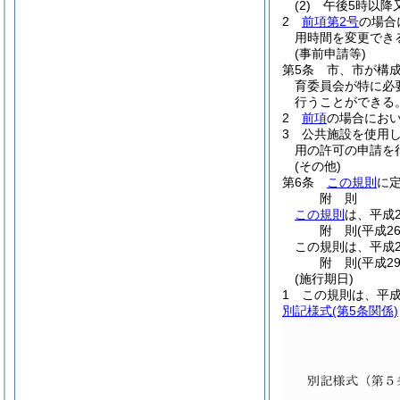
(2)
午後5時以降
2
前項第2号
の場合
用時間を変更でき
(事前申請等)
第5条
市、市が構
育委員会が特に必
行うことができる
2
前項
の場合にお
3
公共施設を使用
用の許可の申請を
(その他)
第6条
この規則
に
附
則
この規則
は、平成
附
則
(平成2
この規則は、平成2
附
則
(平成2
(施行期日)
1
この規則は、平成
別記様式
(第5条関係)