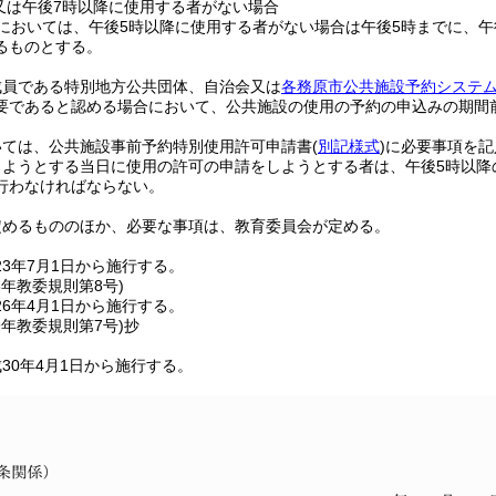
又は午後7時以降に使用する者がない場合
においては、午後5時以降に使用する者がない場合は午後5時までに、午
るものとする。
成員である特別地方公共団体、自治会又は
各務原市公共施設予約システ
要であると認める場合において、公共施設の使用の予約の申込みの期間
。
いては、公共施設事前予約特別使用許可申請書
(
別記様式
)
に必要事項を記
しようとする当日に使用の許可の申請をしようとする者は、午後5時以降
行わなければならない。
定めるもののほか、必要な事項は、教育委員会が定める。
23年7月1日から施行する。
6年
教委規則第8号)
6年4月1日から施行する。
9年
教委規則第7号)
抄
30年4月1日から施行する。