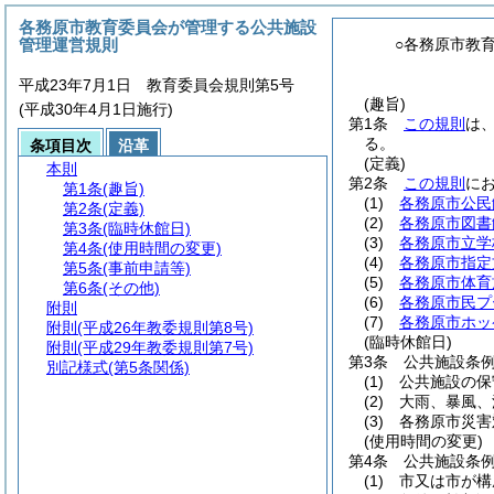
各務原市教育委員会が管理する公共施設
管理運営規則
○各務原市教
平成23年7月1日 教育委員会規則第5号
(趣旨)
(平成30年4月1日施行)
第1条
この規則
は
る。
条項目次
沿革
(定義)
本則
第2条
この規則
に
第1条
(趣旨)
(1)
各務原市公民
第2条
(定義)
(2)
各務原市図書
第3条
(臨時休館日)
(3)
各務原市立学
第4条
(使用時間の変更)
(4)
各務原市指定
第5条
(事前申請等)
(5)
各務原市体育
第6条
(その他)
(6)
各務原市民プ
附則
(7)
各務原市ホッ
附則
(平成26年教委規則第8号)
(臨時休館日)
附則
(平成29年教委規則第7号)
第3条
公共施設条
別記様式
(第5条関係)
(1)
公共施設の保
(2)
大雨、暴風、
(3)
各務原市災害
(使用時間の変更)
第4条
公共施設条
(1)
市又は市が構