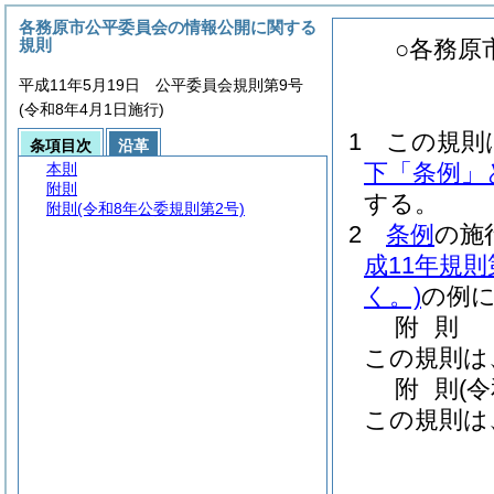
各務原市公平委員会の情報公開に関する
規則
○各務原
平成11年5月19日 公平委員会規則第9号
(令和8年4月1日施行)
1 この規則
条項目次
沿革
下「条例」
本則
附則
する。
附則
(令和8年公委規則第2号)
2
条例
の施
成11年規則
く。)
の例
附
則
この規則は
附
則
(
この規則は