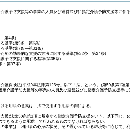
定介護予防支援等の事業の人員及び運営並びに指定介護予防支援等に係
条―第4条)
する基準
(第5条・第6条)
する基準
(第7条―第31条)
のための効果的な支援の方法に関する基準
(第32条―第34条)
介護予防支援に関する基準
(第35条)
6条・第37条)
、介護保険法
(平成9年法律第123号。以下「法」という。)
第59条第1項第
指定介護予防支援等の事業の人員及び運営並びに指定介護予防支援等に
おける用語の意義は、法で使用する用語の例による。
防支援
(法第58条第1項に規定する指定介護予防支援をいう。以下同じ。)
のできるように配慮して行われるものでなければならない。
援の事業は、利用者の心身の状況、その置かれている環境等に応じて、