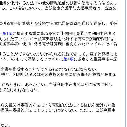
組織を使用する方法その他の情報通信の技術を使用する方法であっ
きる。
この場合において、当該指定介護予防支援事業者は、当該文
に係る電子計算機とを接続する電気通信回線を通じて送信し、受信
た
第1項
に規定する重要事項を電気通信回線を通じて利用申込者又
えられたファイルに当該重要事項を記録する方法
(電磁的方法によ
支援事業者の使用に係る電子計算機に備えられたファイルにその旨
することができない方式で作られる記録であって、電子計算機によ
いう。)
をもって調製するファイルに
第1項
に規定する重要事項を記
る文書を作成することができるものでなければならない。
算機と、利用申込者又はその家族の使用に係る電子計算機とを電気
とするときは、あらかじめ、当該利用申込者又はその家族に対し、
を得なければならない。
から文書又は電磁的方法により電磁的方法による提供を受けない旨
の提供を電磁的方法によってしてはならない。
ただし、当該利用申
らない。