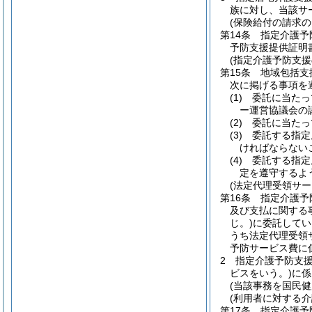
族に対し、当該サ
(保険給付の請求の
第14条
指定介護予
予防支援提供証明
(指定介護予防支援
第15条
地域包括支
次に掲げる事項を
(1)
委託に当たっ
ー運営協議会の
(2)
委託に当たっ
(3)
委託する指定
ければならない
(4)
委託する指定
定を遵守するよ
(法定代理受領サー
第16条
指定介護予
及び支払に関する
じ。)
に委託してい
うち法定代理受領
予防サービス費に
2
指定介護予防支
ビスをいう。)
に係
(当該事務を国民
(利用者に対する
第17条
指定介護予