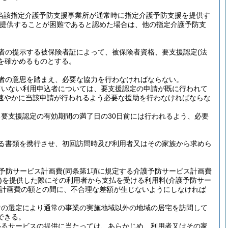
(当該指定介護予防支援事業所が通常時に指定介護予防支援を提供す
提供することが困難であると認めた場合は、他の指定介護予防支
者の提示する被保険者証によって、被保険者資格、要支援認定
(法
を確かめるものとする。
者の意思を踏まえ、必要な協力を行わなければならない。
ていない利用申込者については、要支援認定の申請が既に行われて
速やかに当該申請が行われるよう必要な援助を行わなければならな
要支援認定の有効期間の満了日の30日前には行われるよう、必要
る書類を携行させ、初回訪問時及び利用者又はその家族から求めら
護予防サービス計画費
(同条第1項に規定する介護予防サービス計画費
)
を提供した際にその利用者から支払を受ける利用料
(介護予防サー
計画費の額との間に、不合理な差額が生じないようにしなければ
者の選定により通常の事業の実施地域以外の地域の居宅を訪問して
できる。
係るサービスの提供に当たっては、あらかじめ、利用者又はその家