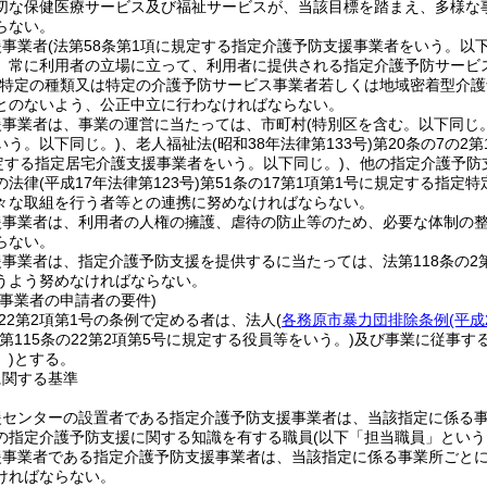
切な保健医療サービス及び福祉サービスが、当該目標を踏まえ、多様な
らない。
援事業者
(法第58条第1項に規定する指定介護予防支援事業者をいう。以下
、常に利用者の立場に立って、利用者に提供される指定介護予防サービ
特定の種類又は特定の介護予防サービス事業者若しくは地域密着型介護
とのないよう、公正中立に行わなければならない。
援事業者は、事業の運営に当たっては、市町村
(特別区を含む。以下同じ。
いう。以下同じ。)
、老人福祉法
(昭和38年法律第133号)
第20条の7の
規定する指定居宅介護支援事業者をいう。以下同じ。)
、他の指定介護予防
の法律
(平成17年法律第123号)
第51条の17第1項第1号に規定する指
々な取組を行う者等との連携に努めなければならない。
援事業者は、利用者の人権の擁護、虐待の防止等のため、必要な体制の
らない。
事業者は、指定介護予防支援を提供するに当たっては、法第118条の2
うよう努めなければならない。
事業者の申請者の要件)
の22第2項第1号の条例で定める者は、法人
(
各務原市暴力団排除条例
(平成
法第115条の22第2項第5号に規定する役員等をいう。)
及び事業に従事す
)
とする。
に関する基準
援センターの設置者である指定介護予防支援事業者は、当該指定に係る事
の指定介護予防支援に関する知識を有する職員
(以下「担当職員」という
援事業者である指定介護予防支援事業者は、当該指定に係る事業所ごとに
ければならない。