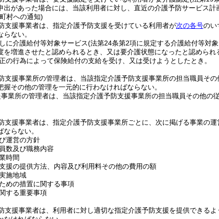
申出があった場合には、当該利用者に対し、直近の介護予防サービス計
町村への通知)
防支援事業者は、指定介護予防支援を受けている利用者が
次の各号
のい
ならない。
しに介護給付等対象サービス
(法第24条第2項に規定する介護給付等対
度を増進させたと認められるとき、又は要介護状態になったと認められ
正の行為によって保険給付の支給を受け、又は受けようとしたとき。
防支援事業所の管理者は、当該指定介護予防支援事業所の担当職員その
把握その他の管理を一元的に行わなければならない。
援事業所の管理者は、当該指定介護予防支援事業所の担当職員その他の
防支援事業者は、指定介護予防支援事業所ごとに、次に掲げる事業の運
ばならない。
び運営の方針
員数及び職務内容
業時間
支援の提供方法、内容及び利用料その他の費用の額
実施地域
ための措置に関する事項
関する重要事項
防支援事業者は、利用者に対し適切な指定介護予防支援を提供できるよ