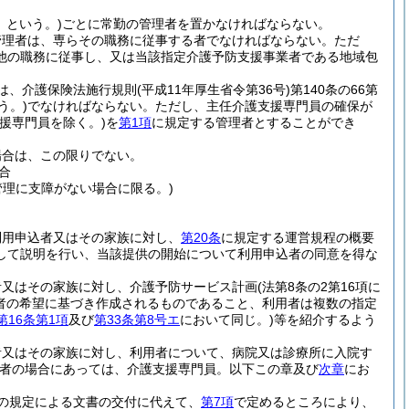
」という。)
ごとに常勤の管理者を置かなければならない。
管理者は、専らその職務に従事する者でなければならない。
ただ
他の職務に従事し、又は当該指定介護予防支援事業者である地域包
は、介護保険法施行規則
(平成11年厚生省令第36号)
第140条の66第
う。)
でなければならない。
ただし、主任介護支援専門員の確保が
支援専門員を除く。)
を
第1項
に規定する管理者とすることができ
場合は、この限りでない。
合
管理に支障がない場合に限る。)
利用申込者又はその家族に対し、
第20条
に規定する運営規程の概要
して説明を行い、当該提供の開始について利用申込者の同意を得な
者又はその家族に対し、介護予防サービス計画
(法第8条の2第16項に
者の希望に基づき作成されるものであること、利用者は複数の指定
第16条第1項
及び
第33条第8号エ
において同じ。)
等を紹介するよう
者又はその家族に対し、利用者について、病院又は診療所に入院す
業者の場合にあっては、介護支援専門員。以下この章及び
次章
にお
の規定による文書の交付に代えて、
第7項
で定めるところにより、