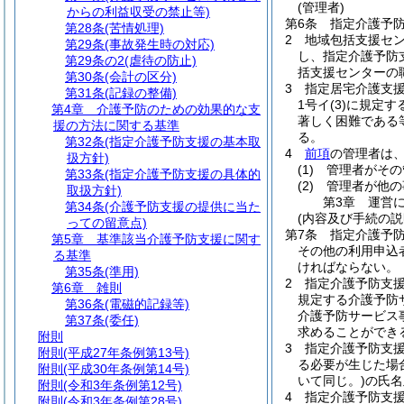
(管理者)
からの利益収受の禁止等)
第6条
指定介護予
第28条
(苦情処理)
2
地域包括支援セ
第29条
(事故発生時の対応)
し、指定介護予防
第29条の2
(虐待の防止)
括支援センターの
第30条
(会計の区分)
3
指定居宅介護支
第31条
(記録の整備)
1号イ
(3)
に規定す
第4章
介護予防のための効果的な支
著しく困難である
援の方法に関する基準
る。
第32条
(指定介護予防支援の基本取
4
前項
の管理者は
扱方針)
(1)
管理者がその
第33条
(指定介護予防支援の具体的
(2)
管理者が他の
取扱方針)
第3章
運営
第34条
(介護予防支援の提供に当た
(内容及び手続の説
っての留意点)
第7条
指定介護予
第5章
基準該当介護予防支援に関す
その他の利用申込
る基準
ければならない。
第35条
(準用)
2
指定介護予防支
第6章
雑則
規定する介護予防
第36条
(電磁的記録等)
介護予防サービス
第37条
(委任)
求めることができ
附則
3
指定介護予防支
附則
(平成27年条例第13号)
る必要が生じた場
附則
(平成30年条例第14号)
いて同じ。)
の氏名
附則
(令和3年条例第12号)
4
指定介護予防支
附則
(令和3年条例第28号)