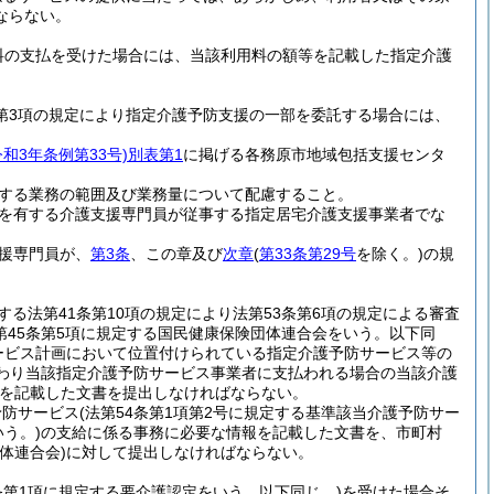
ならない。
料の支払を受けた場合には、当該利用料の額等を記載した指定介護
3第3項の規定により指定介護予防支援の一部を委託する場合には、
令和3年条例第33号)
別表第1
に掲げる各務原市地域包括支援センタ
する業務の範囲及び業務量について配慮すること。
を有する介護支援専門員が従事する指定居宅介護支援事業者でな
援専門員が、
第3条
、この章及び
次章
(
第33条第29号
を除く。)
の規
する法第41条第10項の規定により法第53条第6項の規定による審査
第45条第5項に規定する国民健康保険団体連合会をいう。以下同
ービス計画において位置付けられている指定介護予防サービス等の
代わり当該指定介護予防サービス事業者に支払われる場合の当該介護
を記載した文書を提出しなければならない。
予防サービス
(法第54条第1項第2号に規定する基準該当介護予防サー
う。)
の支給に係る事務に必要な情報を記載した文書を、市町村
体連合会)
に対して提出しなければならない。
9条第1項に規定する要介護認定をいう。以下同じ。)
を受けた場合そ