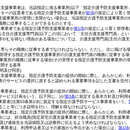
防支援事業者は、当該指定に係る事業所
(以下「指定介護予防支援事業所
ンターの設置者である指定介護予防支援事業者が
前項
の規定により置く
支援事業所の管理に支障がない場合は、当該指定介護予防支援事業所の
職務に従事することができるものとする。
援事業者である指定介護予防支援事業者が
第1項
の規定により置く管理者
る主任介護支援専門員
(以下この項において「主任介護支援専門員」とい
等やむを得ない理由がある場合については、介護支援専門員
(主任介護
、専らその職務に従事する者でなければならない。
ただし、次に掲げる
管理する指定介護予防支援事業所の介護支援専門員の職務に従事する場
事業所の職務に従事する場合
(その管理する指定介護予防支援事業所の
に関する基準
明及び同意)
防支援事業者は、指定介護予防支援の提供の開始に際し、あらかじめ、
者のサービスの選択に資すると認められる重要事項を記した文書を交付
援事業者は、指定介護予防支援の提供の開始に際し、あらかじめ、利用
サービス計画をいう。以下同じ。)
が
第3条
に規定する基本方針及び利用
事業者
(法第53条第1項に規定する指定介護予防サービス事業者をいう。
ること等につき説明を行い、理解を得なければならない。
援事業者は、指定介護予防支援の提供の開始に際し、あらかじめ、利用
合には、担当職員
(指定居宅介護支援事業者である指定介護予防支援事
及び連絡先を当該病院又は診療所に伝えるよう求めなければならない。
援事業者は、利用申込者又はその家族から申出があった場合には、
第1項