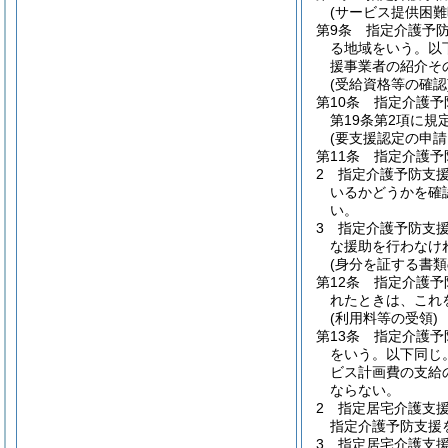
(サービス提供困難
第9条
指定介護予
る地域をいう。以
援事業者の紹介そ
(受給資格等の確認
第10条
指定介護予
第19条第2項に規
(要支援認定の申請
第11条
指定介護予
2
指定介護予防支
いるかどうかを確
い。
3
指定介護予防支
な援助を行わなけ
(身分を証する書類
第12条
指定介護予
れたときは、これ
(利用料等の受領)
第13条
指定介護予
をいう。以下同じ。
ビス計画費の支給
ならない。
2
指定居宅介護支
指定介護予防支援
3
指定居宅介護支