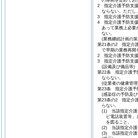
の体制を定めてお
2
指定介護予防支
ならない。
ただし
3
指定介護予防支
4
指定介護予防支
あって業務上必要
ない。
(業務継続計画の策
第21条の2
指定介
で早期の業務再開
2
指定介護予防支
3
指定介護予防支
(設備及び備品等)
第22条
指定介護予
ならない。
(従業者の健康管理
第23条
指定介護予
(感染症の予防及
第23条の2
指定介
らない。
(1)
当該指定介護
ビ電話装置等」
を図ること。
(2)
当該指定介護
(3)
当該指定介護