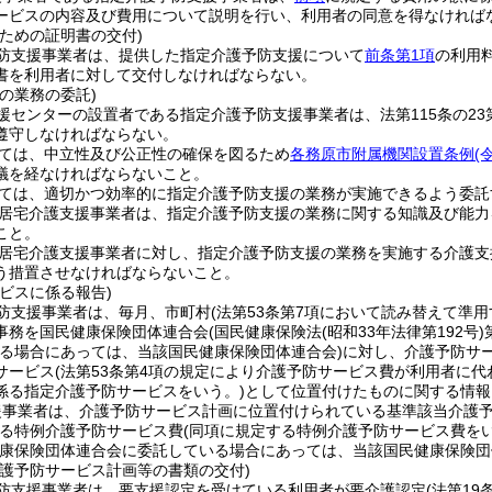
ービスの内容及び費用について説明を行い、利用者の同意を得なければ
ための証明書の交付)
防支援事業者は、提供した指定介護予防支援について
前条第1項
の利用
書を利用者に対して交付しなければならない。
の業務の委託)
援センターの設置者である指定介護予防支援事業者は、法第115条の2
遵守しなければならない。
ては、中立性及び公正性の確保を図るため
各務原市附属機関設置条例
(
議を経なければならないこと。
ては、適切かつ効率的に指定介護予防支援の業務が実施できるよう委託
居宅介護支援事業者は、指定介護予防支援の業務に関する知識及び能力
こと。
居宅介護支援事業者に対し、指定介護予防支援の業務を実施する介護支
う措置させなければならないこと。
ビスに係る報告)
防支援事業者は、毎月、市町村
(法第53条第7項において読み替えて準用
事務を国民健康保険団体連合会
(国民健康保険法
(昭和33年法律第192号)
る場合にあっては、当該国民健康保険団体連合会)
に対し、介護予防サ
サービス
(法第53条第4項の規定により介護予防サービス費が利用者に
係る指定介護予防サービスをいう。)
として位置付けたものに関する情報
援事業者は、介護予防サービス計画に位置付けられている基準該当介護
る特例介護予防サービス費
(同項に規定する特例介護予防サービス費をい
健康保険団体連合会に委託している場合にあっては、当該国民健康保険団
介護予防サービス計画等の書類の交付)
防支援事業者は、要支援認定を受けている利用者が要介護認定
(法第1