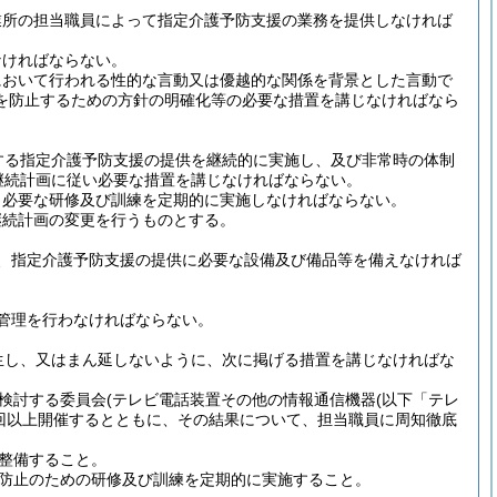
業所の担当職員によって指定介護予防支援の業務を提供しなければ
なければならない。
において行われる性的な言動又は優越的な関係を背景とした言動で
を防止するための方針の明確化等の必要な措置を講じなければなら
する指定介護予防支援の提供を継続的に実施し、及び非常時の体制
継続計画に従い必要な措置を講じなければならない。
、必要な研修及び訓練を定期的に実施しなければならない。
継続計画の変更を行うものとする。
、指定介護予防支援の提供に必要な設備及び備品等を備えなければ
管理を行わなければならない。
生し、又はまん延しないように、次に掲げる措置を講じなければな
検討する委員会
(テレビ電話装置その他の情報通信機器
(以下「テレ
1回以上開催するとともに、その結果について、担当職員に周知徹底
整備すること。
防止のための研修及び訓練を定期的に実施すること。