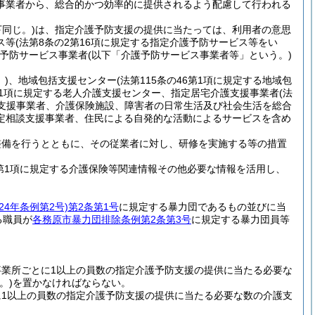
事業者から、総合的かつ効率的に提供されるよう配慮して行われる
同じ。)
は、指定介護予防支援の提供に当たっては、利用者の意思
ス等
(法第8条の2第16項に規定する指定介護予防サービス等をい
予防サービス事業者
(以下「介護予防サービス事業者等」という。)
)
、地域包括支援センター
(法第115条の46第1項に規定する地域包
2第1項に規定する老人介護支援センター、指定居宅介護支援事業者
(法
支援事業者、介護保険施設、障害者の日常生活及び社会生活を総合
定特定相談支援事業者、住民による自発的な活動によるサービスを含め
整備を行うとともに、その従業者に対し、研修を実施する等の措置
第1項に規定する介護保険等関連情報その他必要な情報を活用し、
24年条例第2号)
第2条第1号
に規定する暴力団であるもの並びに当
る職員が
各務原市暴力団排除条例第2条第3号
に規定する暴力団員等
業所ごとに1以上の員数の指定介護予防支援の提供に当たる必要な
。)
を置かなければならない。
1以上の員数の指定介護予防支援の提供に当たる必要な数の介護支