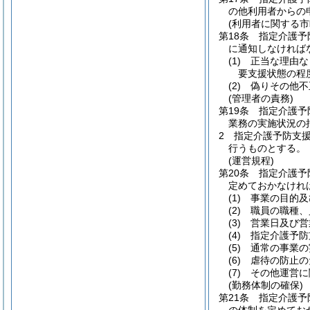
の他利用者からの
(利用者に関する市
第18条
指定介護予
に通知しなければ
(1)
正当な理由な
要支援状態の程
(2)
偽りその他不
(管理者の責務)
第19条
指定介護予
業務の実施状況の
2
指定介護予防支
行うものとする。
(運営規程)
第20条
指定介護予
定めておかなけれ
(1)
事業の目的及
(2)
職員の職種、
(3)
営業日及び営
(4)
指定介護予防
(5)
通常の事業の
(6)
虐待の防止の
(7)
その他運営に
(勤務体制の確保)
第21条
指定介護予