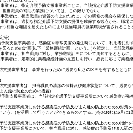
かなければならない。
援事業者は、指定介護予防支援事業所ごとに、当該指定介護予防支援事
、担当職員の補助の業務については、この限りでない。
援事業者は、担当職員の資質の向上のために、その研修の機会を確保し
援事業者は、適切な指定介護予防支援の提供を確保する観点から、職場
かつ相当な範囲を超えたものにより担当職員の就業環境が害されること
定等)
護予防支援事業者は、感染症や非常災害の発生時において、利用者に対
を図るための計画
(以下「業務継続計画」という。)
を策定し、当該業務
援事業者は、担当職員に対し、業務継続計画について周知するとともに
援事業者は、定期的に業務継続計画の見直しを行い、必要に応じて業務
防支援事業者は、事業を行うために必要な広さの区画を有するとともに
)
防支援事業者は、担当職員の清潔の保持及び健康状態について、必要な
びまん延の防止のための措置)
護予防支援事業者は、当該指定介護予防支援事業所において感染症が発
予防支援事業所における感染症の予防及びまん延の防止のための対策を
という。)
を活用して行うことができるものとする。)
をおおむね6月に
予防支援事業所における感染症の予防及びまん延の防止のための指針を
予防支援事業所において、担当職員に対し、感染症の予防及びまん延の