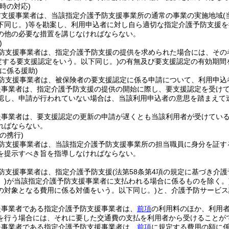
時の対応)
防支援事業者は、当該指定介護予防支援事業所の通常の事業の実施地域
下同じ。)
等を勘案し、利用申込者に対し自ら適切な指定介護予防支援を
の他の必要な措置を講じなければならない。
)
防支援事業者は、指定介護予防支援の提供を求められた場合には、その
定する要支援認定をいう。以下同じ。)
の有無及び要支援認定の有効期間
に係る援助)
防支援事業者は、被保険者の要支援認定に係る申請について、利用申込
援事業者は、指定介護予防支援の提供の開始に際し、要支援認定を受け
認し、申請が行われていない場合は、当該利用申込者の意思を踏まえて
援事業者は、要支援認定の更新の申請が遅くとも当該利用者が受けている
ればならない。
の携行)
防支援事業者は、当該指定介護予防支援事業所の担当職員に身分を証す
を提示すべき旨を指導しなければならない。
防支援事業者は、指定介護予防支援
(法第58条第4項の規定に基づき介
)
が当該指定介護予防支援事業者に支払われる場合に係るものを除く。
の対象となる費用に係る対価をいう。以下同じ。)
と、介護予防サービス
援事業者である指定介護予防支援事業者は、
前項
の利用料のほか、利用
を行う場合には、それに要した交通費の支払を利用者から受けることが
援事業者である指定介護予防支援事業者は、
前項
に規定する費用の額に