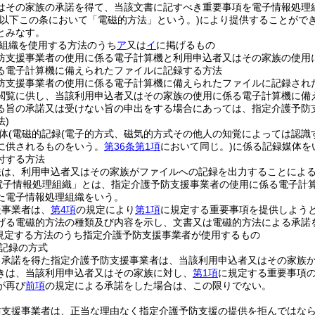
はその家族の承諾を得て、当該文書に記すべき重要事項を電子情報処理
(以下この条において「電磁的方法」という。)
により提供することがで
とみなす。
組織を使用する方法のうち
ア
又は
イ
に掲げるもの
防支援事業者の使用に係る電子計算機と利用申込者又はその家族の使用
る電子計算機に備えられたファイルに記録する方法
防支援事業者の使用に係る電子計算機に備えられたファイルに記録され
閲覧に供し、当該利用申込者又はその家族の使用に係る電子計算機に備
る旨の承諾又は受けない旨の申出をする場合にあっては、指定介護予防
法)
体
(電磁的記録
(電子的方式、磁気的方式その他人の知覚によっては認識
に供されるものをいう。
第36条第1項
において同じ。)
に係る記録媒体を
付する方法
法は、利用申込者又はその家族がファイルへの記録を出力することによ
電子情報処理組織」とは、指定介護予防支援事業者の使用に係る電子計
た電子情報処理組織をいう。
援事業者は、
第4項
の規定により
第1項
に規定する重要事項を提供しよう
げる電磁的方法の種類及び内容を示し、文書又は電磁的方法による承諾
規定する方法のうち指定介護予防支援事業者が使用するもの
記録の方式
る承諾を得た指定介護予防支援事業者は、当該利用申込者又はその家族
きは、当該利用申込者又はその家族に対し、
第1項
に規定する重要事項
が再び
前項
の規定による承諾をした場合は、この限りでない。
防支援事業者は、正当な理由なく指定介護予防支援の提供を拒んではな