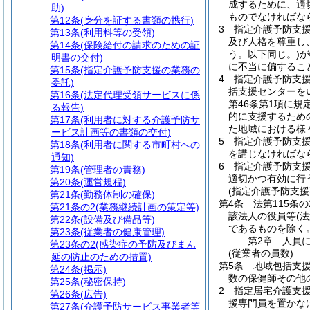
成するために、適
助)
ものでなければな
第12条
(身分を証する書類の携行)
3
指定介護予防支
第13条
(利用料等の受領)
及び人格を尊重し
第14条
(保険給付の請求のための証
う。以下同じ。)
が
明書の交付)
に不当に偏するこ
第15条
(指定介護予防支援の業務の
4
指定介護予防支
委託)
括支援センターを
第16条
(法定代理受領サービスに係
第46条第1項に
る報告)
的に支援するため
第17条
(利用者に対する介護予防サ
た地域における様
ービス計画等の書類の交付)
5
指定介護予防支
第18条
(利用者に関する市町村への
を講じなければな
通知)
6
指定介護予防支援
第19条
(管理者の責務)
適切かつ有効に行
第20条
(運営規程)
(指定介護予防支援
第21条
(勤務体制の確保)
第4条
法第115条
第21条の2
(業務継続計画の策定等)
該法人の役員等
(
第22条
(設備及び備品等)
であるものを除く。
第23条
(従業者の健康管理)
第2章
人員
第23条の2
(感染症の予防及びまん
(従業者の員数)
延の防止のための措置)
第5条
地域包括支
第24条
(掲示)
数の保健師その他
第25条
(秘密保持)
2
指定居宅介護支
第26条
(広告)
援専門員を置かな
第27条
(介護予防サービス事業者等