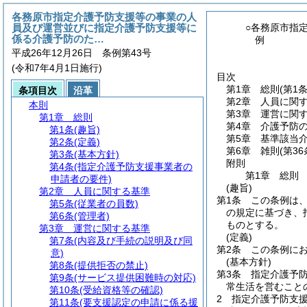
各務原市指定介護予防支援等の事業の人
員及び運営並びに指定介護予防支援等に
○各務原市指
係る介護予防のた…
例
平成26年12月26日 条例第43号
(令和7年4月1日施行)
目次
第1章
総則
(第1
条項目次
沿革
第2章
人員に関
本則
第3章
運営に関
第1章
総則
第4章
介護予防
第1条
(趣旨)
第5章
基準該当
第2条
(定義)
第6章
雑則
(第3
第3条
(基本方針)
附則
第4条
(指定介護予防支援事業者の
第1章
総則
申請者の要件)
(趣旨)
第2章
人員に関する基準
第1条
この条例は
第5条
(従業者の員数)
の規定に基づき、
第6条
(管理者)
ものとする。
第3章
運営に関する基準
(定義)
第7条
(内容及び手続の説明及び同
第2条
この条例に
意)
(基本方針)
第8条
(提供拒否の禁止)
第3条
指定介護予
第9条
(サービス提供困難時の対応)
常生活を営むこと
第10条
(受給資格等の確認)
2
指定介護予防支
第11条
(要支援認定の申請に係る援