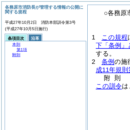
各務原市消防長が管理する情報の公開に
関する規程
○各務原
平成27年10月2日 消防本部訓令第3号
(平成27年10月5日施行)
1
この規程
条項目次
沿革
下「条例」
本則
第1項
する。
附則
2
条例
の施
成11年規則
附
則
この訓令
は