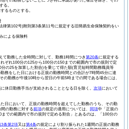
の他その勤務しないことにつき特に承認があった場合を除き、その
する。
除するものとする。
費
法律第102号)
附則第3条第11号に規定する旧簡易生命保険契約をい
みによる保険料
えて勤務した全時間に対して、勤務1時間につき
第20条
に規定する
れ100分の125から100分の150までの範囲内で市の規則で定
分の25を加算した割合)
を乗じて得た額
(育児短時間勤務職員等
勤務をした日における正規の勤務時間との合計が7時間45分に達
(その勤務が午後10時から翌日の午前5時までの間である場合には、
員に休日勤務手当が支給されることとなる日を除く。
次項
において
れた日において、正規の勤務時間を超えてした勤務のうち、その勤
の間の勤務に対する
前項
の規定の適用については、
同項
中「正規の
50までの範囲内で市の規則で定める割合」とあるのは、「100分の
3条第2項
又は
第4条
の規定により割り振られた1週間の正規の勤務