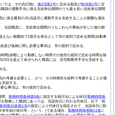
おいては、その合計額)
、
第2項第2号
に定める額及び
前項第1号
に定
該職員の通勤手当に係る支給単位期間のうち最も長い支給単位期間
)
に係る最初の月
(当該月に通勤手当を支給することが困難な場合
は、当該職員に、支給単位期間のうちこれらの事由が生じた後の期
超えない範囲内で1箇月を単位として市の規則で定める期間
(自動車
支給及び返納に関し必要な事項は、市の規則で定める。
務時間
(休暇により勤務しない時間その他市の規則で定める時間を除
均10日を超えて命ぜられた職員には、在宅勤務等手当を支給する。
める。
別の考慮を必要とし、かつ、その特殊性を給料で考慮することが適
を支給する。
必要な事項は、市の規則で定める。
時間、
勤務時間条例第9条
に規定する祝日法による休日
(
勤務時間条
部を勤務した職員にあっては、当該休日に代わる代休日。以下「祝
条例第10条第1項
の規定により代休日を指定されて、当該休日に割
年末年始の休日等」という。)
である場合、
勤務時間条例第11条
に