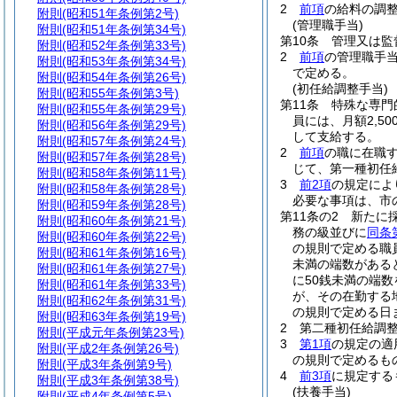
2
前項
の給料の調整
附則
(昭和51年条例第2号)
(管理職手当)
附則
(昭和51年条例第34号)
第10条
管理又は監
附則
(昭和52年条例第33号)
2
前項
の管理職手当
附則
(昭和53年条例第34号)
で定める。
附則
(昭和54年条例第26号)
(初任給調整手当)
附則
(昭和55年条例第3号)
第11条
特殊な専門
附則
(昭和55年条例第29号)
員には、月額2,
附則
(昭和56年条例第29号)
して支給する。
附則
(昭和57年条例第24号)
2
前項
の職に在職
附則
(昭和57年条例第28号)
じて、第一種初任
附則
(昭和58年条例第11号)
3
前2項
の規定によ
附則
(昭和58年条例第28号)
必要な事項は、市
附則
(昭和59年条例第28号)
第11条の2
新たに
附則
(昭和60年条例第21号)
務の級並びに
同条
附則
(昭和60年条例第22号)
の規則で定める職
附則
(昭和61年条例第16号)
未満の端数がある
附則
(昭和61年条例第27号)
に50銭未満の端
附則
(昭和61年条例第33号)
が、その在勤する
附則
(昭和62年条例第31号)
の規則で定める日
附則
(昭和63年条例第19号)
2
第二種初任給調
附則
(平成元年条例第23号)
3
第1項
の規定の適
附則
(平成2年条例第26号)
の規則で定めるも
附則
(平成3年条例第9号)
4
前3項
に規定する
附則
(平成3年条例第38号)
(扶養手当)
附則
(平成4年条例第5号)