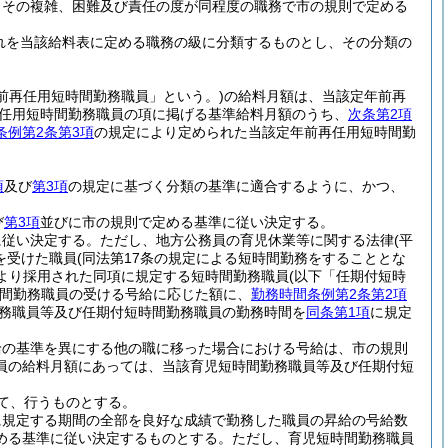
とその複雑、困難及び責任の度が同程度の職務で市の規則で定める
れを当該給料表に定める職務の級に分類するものとし、その分類の
前再任用短時間勤務職員」という。)
の給料月額は、当該定年前再
任用短時間勤務職員の項に掲げる基準給料月額のうち、
次条第2項
条例第2条第3項
の規定により定められた当該定年前再任用短時間勤
。
項
及び
第3項
の規定に基づく分類の基準に適合するように、かつ、
び
第3項
並びに市の規則で定める基準に従い決定する。
に従い決定する。
ただし、地方公務員の育児休業等に関する法律
(平
を受けた職員
(同法第17条の規定による短時間勤務をすることとな
により採用された同項に規定する短時間勤務職員
(以下「任期付短時
間勤務職員の受ける号給に応じた額に、
勤務時間条例第2条第2項
務職員等及び任期付短時間勤務職員の勤務時間を
同条第1項
に規定
給の基準を異にする他の職に移った場合における号給は、市の規則
員の給料月額にあっては、当該育児短時間勤務職員等及び任期付短
て、行うものとする。
に規定する期間の全部を良好な成績で勤務した職員の昇給の号給数
める基準に従い決定するものとする。
ただし、育児短時間勤務職員