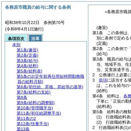
各務原市職員の給与に関する条例
○各務原市職
昭和38年10月22日 条例第70号
(趣旨)
(令和8年4月1日施行)
第1条
この条例は
別に条例で定める
条項目次
沿革
(定義)
本則
第2条
この条例で
第1条
(趣旨)
(給与)
第2条
(定義)
第3条
職員の給与
第3条
(給与)
当、地域手当、住
第4条
(給料)
当、災害派遣手当
第5条
(給料表)
2
公務遂行上必要
第5条の2
(定年前再任用短時間勤務職
3
前項
に該当する
員の給料月額)
は、これを給与の
第6条
(初任給、昇格、昇給等の基準)
(給料)
第7条
(給料の支給)
第4条
給料は、
各
第8条
下単に「正規の勤
第9条
(給料の調整額)
(給料表)
第10条
(管理職手当)
第5条
給料表の種
第11条
(初任給調整手当)
(1)
行政職給料表
第11条の2
(2)
行政職給料表
第12条
(扶養手当)
2
行政職給料表
(1)
第13条