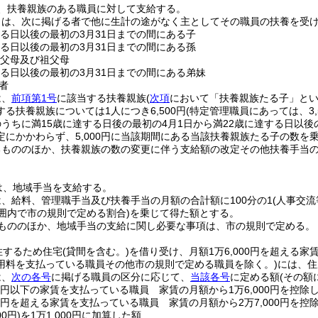
、扶養親族のある職員に対して支給する。
とは、次に掲げる者で他に生計の途がなく主としてその職員の扶養を受
する日以後の最初の3月31日までの間にある子
する日以後の最初の3月31日までの間にある孫
の父母及び祖父母
する日以後の最初の3月31日までの間にある弟妹
者
は、
前項第1号
に該当する扶養親族
(
次項
において「扶養親族たる子」とい
る扶養親族については1人につき6,500円
(特定管理職員にあっては、3,5
うちに満15歳に達する日後の最初の4月1日から満22歳に達する日以後
定にかかわらず、5,000円に当該期間にある当該扶養親族たる子の数を
るもののほか、扶養親族の数の変更に伴う支給額の改定その他扶養手当
は、地域手当を支給する。
、給料、管理職手当及び扶養手当の月額の合計額に100分の1
(人事交
囲内で市の規則で定める割合)
を乗じて得た額とする。
もののほか、地域手当の支給に関し必要な事項は、市の規則で定める。
住するため住宅
(貸間を含む。)
を借り受け、月額1万6,000円を超える家
用料を支払っている職員その他市の規則で定める職員を除く。)
には、住
は、
次の各号
に掲げる職員の区分に応じて、
当該各号
に定める額
(その額
00円以下の家賃を支払っている職員 家賃の月額から1万6,000円を控除
00円を超える家賃を支払っている職員 家賃の月額から2万7,000円を控
0円)
を1万1,000円に加算した額