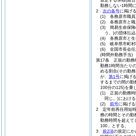
規定する休暇
(組
勤務しない1時間
2
次の各号
に掲げ
(1)
各務原市職員
(2)
各務原市と職
(3)
簡易生命保険
う。)
の団体払込
(4)
各務原市と生
(5)
岐阜県市町村
(6)
全国市長会任
(時間外勤務手当)
第17条
正規の勤務
勤務1時間当たりの
める割合
(その勤
が、
第1号
に掲げ
するまでの間の勤
100分の125)
を乗
(1)
正規の勤務時
同じ。)
における
(2)
前号
に掲げる
2
定年前再任用短
務の時間とその勤
勤務時間を超えてし
100」とする。
3
前2項
の規定にか