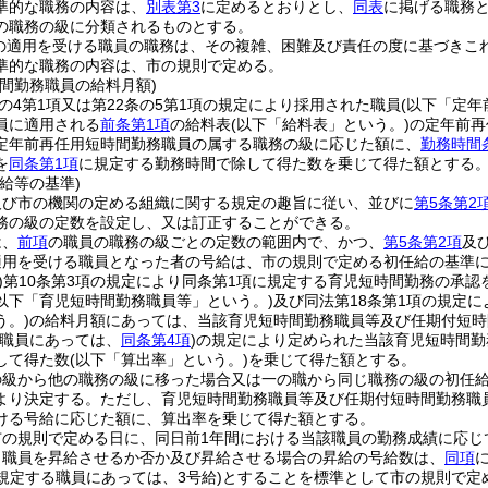
準的な職務の内容は、
別表第3
に定めるとおりとし、
同表
に掲げる職務
の職務の級に分類されるものとする。
の適用を受ける職員の職務は、その複雑、困難及び責任の度に基づきこ
準的な職務の内容は、市の規則で定める。
間勤務職員の給料月額)
条の4第1項又は第22条の5第1項の規定により採用された職員
(以下「定年
員に適用される
前条第1項
の給料表
(以下「給料表」という。)
の定年前再
定年前再任用短時間勤務職員の属する職務の級に応じた額に、
勤務時間
を
同条第1項
に規定する勤務時間で除して得た数を乗じて得た額とする
給等の基準)
及び市の機関の定める組織に関する規定の趣旨に従い、並びに
第5条第2
務の級の定数を設定し、又は訂正することができる。
は、
前項
の職員の職務の級ごとの定数の範囲内で、かつ、
第5条第2項
及
適用を受ける職員となった者の号給は、市の規則で定める初任給の基準
)
第10条第3項の規定により同条第1項に規定する育児短時間勤務の承認
以下「育児短時間勤務職員等」という。)
及び同法第18条第1項の規定
う。)
の給料月額にあっては、当該育児短時間勤務職員等及び任期付短時
務職員にあっては、
同条第4項
)
の規定により定められた当該育児短時間勤
して得た数
(以下「算出率」という。)
を乗じて得た額とする。
の級から他の職務の級に移った場合又は一の職から同じ職務の級の初任
より決定する。
ただし、育児短時間勤務職員等及び任期付短時間勤務職
ける号給に応じた額に、算出率を乗じて得た額とする。
市の規則で定める日に、同日前1年間における当該職員の勤務成績に応じ
り職員を昇給させるか否か及び昇給させる場合の昇給の号給数は、
同項
規定する職員にあっては、3号給)
とすることを標準として市の規則で定