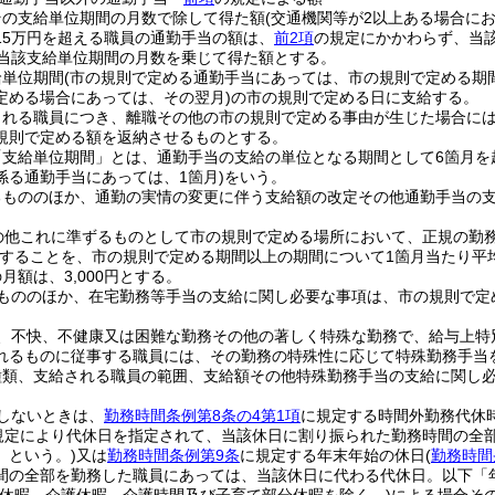
その支給単位期間の月数で除して得た額
(交通機関等が2以上ある場合に
15万円を超える職員の通勤手当の額は、
前2項
の規定にかかわらず、当
に当該支給単位期間の月数を乗じて得た額とする。
給単位期間
(市の規則で定める通勤手当にあっては、市の規則で定める期間
定める場合にあっては、その翌月)
の市の規則で定める日に支給する。
される職員につき、離職その他の市の規則で定める事由が生じた場合に
規則で定める額を返納させるものとする。
「支給単位期間」とは、通勤手当の支給の単位となる期間として6箇月を
係る通勤手当にあっては、1箇月)
をいう。
るもののほか、通勤の実情の変更に伴う支給額の改定その他通勤手当の
の他これに準ずるものとして市の規則で定める場所において、正規の勤
することを、市の規則で定める期間以上の期間について1箇月当たり平
月額は、3,000円とする。
もののほか、在宅勤務等手当の支給に関し必要な事項は、市の規則で定
、不快、不健康又は困難な勤務その他の著しく特殊な勤務で、給与上特
れるものに従事する職員には、その勤務の特殊性に応じて特殊勤務手当
種類、支給される職員の範囲、支給額その他特殊勤務手当の支給に関し
しないときは、
勤務時間条例第8条の4第1項
に規定する時間外勤務代休
規定により代休日を指定されて、当該休日に割り振られた勤務時間の全
」という。)
又は
勤務時間条例第9条
に規定する年末年始の休日
(
勤務時間
間の全部を勤務した職員にあっては、当該休日に代わる代休日。以下「