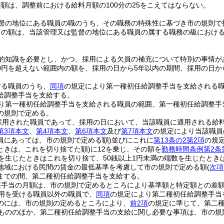
額は、調整前における給料月額の100分の25をこえてはならない。
督の地位にある職員の職のうち、その職務の特殊性に基づき市の規則で
の額は、当該管理又は監督の地位にある職員の属する職務の級における最
的知識を必要とし、かつ、採用による欠員の補充について特別の事情が
500円を超えない範囲内の額を、採用の日から5年以内の期間、採用の日
する職員のうち、
同項
の規定により第一種初任給調整手当を支給される
給調整手当を支給する。
り第一種初任給調整手当を支給される職員の範囲、第一種初任給調整手
の規則で定める。
採用された職員であって、採用の日において、当該職員に適用される給
第3項本文
、
第4項本文
、
第6項本文
及び
第7項本文
の規定により当該職員
員にあっては、市の規則で定める額)
並びにこれに
第13条の2第2項
の規
ときは、これを切り捨てた額)
に12を乗じ、その額を
勤務時間条例第2条
数を生じたときはこれを切り捨て、50銭以上1円未満の端数を生じたとき
地域における民間の賃金の最低基準を考慮して市の規則で定める額
(
次項
までの間、第二種初任給調整手当を支給する。
整手当の月額は、市の規則で定めるところにより基準額と特定額との差
用を受ける職員以外の職員で、
同項
の規定により第二種初任給調整手当
のには、市の規則の定めるところにより、
前2項
の規定に準じて、第二
もののほか、第二種初任給調整手当の支給に関し必要な事項は、市の規