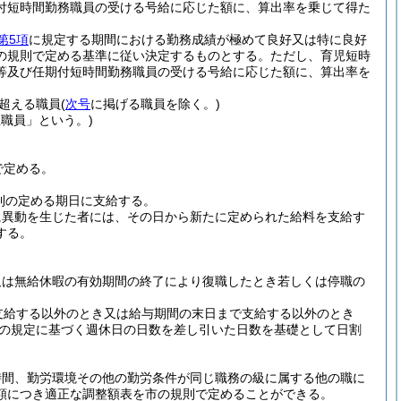
付短時間勤務職員の受ける号給に応じた額に、算出率を乗じて得た
第5項
に規定する期間における勤務成績が極めて良好又は特に良好
の規則で定める基準に従い決定するものとする。
ただし、育児短時
等及び任期付短時間勤務職員の受ける号給に応じた額に、算出率を
超える職員
(
次号
に掲げる職員を除く。)
理職員」という。)
で定める。
則の定める期日に支給する。
に異動を生じた者には、その日から新たに定められた給料を支給す
する。
又は無給休暇の有効期間の終了により復職したとき若しくは停職の
支給する以外のとき又は給与期間の末日まで支給する以外のとき
の規定に基づく週休日の日数を差し引いた日数を基礎として日割
時間、勤労環境その他の勤労条件が同じ職務の級に属する他の職に
額につき適正な調整額表を市の規則で定めることができる。