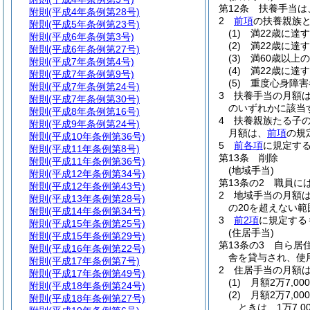
第12条
扶養手当は
附則
(平成4年条例第28号)
2
前項
の扶養親族
附則
(平成5年条例第23号)
(1)
満22歳に達
附則
(平成6年条例第3号)
(2)
満22歳に達
附則
(平成6年条例第27号)
(3)
満60歳以上
附則
(平成7年条例第4号)
(4)
満22歳に達
附則
(平成7年条例第9号)
(5)
重度心身障害
附則
(平成7年条例第24号)
3
扶養手当の月額
附則
(平成7年条例第30号)
のいずれかに該当す
附則
(平成8年条例第16号)
4
扶養親族たる子の
附則
(平成9年条例第24号)
月額は、
前項
の規
附則
(平成10年条例第36号)
5
前各項
に規定す
附則
(平成11年条例第8号)
第13条
削除
附則
(平成11年条例第36号)
(地域手当)
附則
(平成12年条例第34号)
第13条の2
職員に
附則
(平成12年条例第43号)
2
地域手当の月額は
附則
(平成13年条例第28号)
の20を超えない範
附則
(平成14年条例第34号)
3
前2項
に規定する
附則
(平成15年条例第25号)
(住居手当)
附則
(平成15年条例第29号)
第13条の3
自ら居
附則
(平成16年条例第22号)
舎を貸与され、使
附則
(平成17年条例第7号)
2
住居手当の月額
附則
(平成17年条例第49号)
(1)
月額2万7,0
附則
(平成18年条例第24号)
(2)
月額2万7,0
附則
(平成18年条例第27号)
ときは、1万7,00