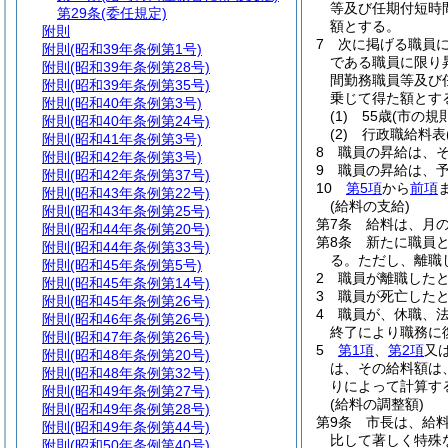
等及び任期付短時
第29条
(委任規定)
額とする。
附則
7
次に掲げる職員
附則
(昭和39年条例第1号)
である職員に限り
附則
(昭和39年条例第28号)
間勤務職員等及び
附則
(昭和39年条例第35号)
乗じて得た額とす
附則
(昭和40年条例第3号)
(1)
55歳
(市の規
附則
(昭和40年条例第24号)
(2)
行政職給料表
附則
(昭和41年条例第3号)
8
職員の昇給は、
附則
(昭和42年条例第3号)
9
職員の昇給は、
附則
(昭和42年条例第37号)
10
第5項
から
前項
附則
(昭和43年条例第22号)
(給料の支給)
附則
(昭和43年条例第25号)
第7条
給料は、月
附則
(昭和44年条例第20号)
第8条
新たに職員
附則
(昭和44年条例第33号)
る。
ただし、離職
附則
(昭和45年条例第5号)
2
職員が離職した
附則
(昭和45年条例第14号)
3
職員が死亡した
附則
(昭和45年条例第26号)
4
職員が、休職、法
附則
(昭和46年条例第26号)
終了により職務に
附則
(昭和47年条例第26号)
5
第1項
、
第2項
又
附則
(昭和48年条例第20号)
は、その給料額は
附則
(昭和48年条例第32号)
りによって計算す
附則
(昭和49年条例第27号)
(給料の調整額)
附則
(昭和49年条例第28号)
第9条
市長は、給
附則
(昭和49年条例第44号)
比して著しく特殊
附則
(昭和50年条例第40号)