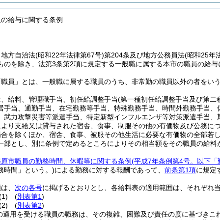
員の給与に関する条例
、地方自治法
(昭和22年法律第67号)
第204条及び地方公務員法
(昭和25年
ものを除き、法第3条第2項に規定する一般職に属する本市の職員の給与
「職員」とは、一般職に属する職員のうち、非常勤の職員以外の者をい
は、給料、管理職手当、初任給調整手当
(第一種初任給調整手当及び第二
居手当、通勤手当、在宅勤務等手当、特殊勤務手当、時間外勤務手当、
、武力攻撃災害等派遣手当、特定新型インフルエンザ等対策派遣手当、
により支給又は貸与された宿舎、食事、制服その他の有価物及び公務に
場合を除くほか、宿舎、食事、被服その他生活に必要な有価物の全部若
一部とし、別に条例で定めるところによりその相当額をその職員の給料
務原市職員の勤務時間、休暇等に関する条例
(平成7年条例第4号。以下「
務時間」という。)
による勤務に対する報酬であって、
前条第1項
に規定
類は、
次の各号
に掲げるとおりとし、各給料表の適用範囲は、それぞれ
(1)
(
別表第1
)
(2)
(
別表第2
)
の適用を受ける職員の職務は、その複雑、困難及び責任の度に基づきこ