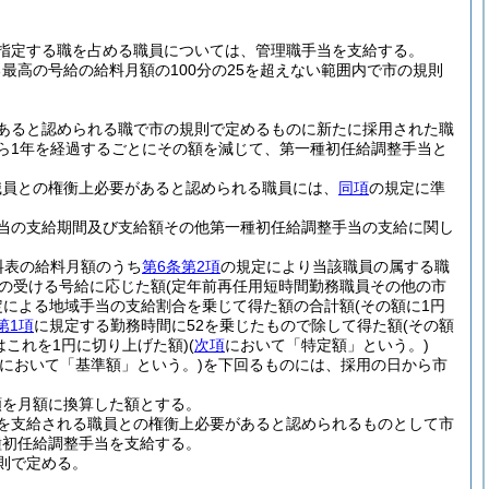
指定する職を占める職員については、管理職手当を支給する。
高の号給の給料月額の100分の25を超えない範囲内で市の規則
あると認められる職で市の規則で定めるものに新たに採用された職
から1年を経過するごとにその額を減じて、第一種初任給調整手当と
職員との権衡上必要があると認められる職員には、
同項
の規定に準
当の支給期間及び支給額その他第一種初任給調整手当の支給に関し
料表の給料月額のうち
第6条第2項
の規定により当該職員の属する職
の受ける号給に応じた額
(定年前再任用短時間勤務職員その他の市
定による地域手当の支給割合を乗じて得た額の合計額
(その額に1円
第1項
に規定する勤務時間に52を乗じたもので除して得た額
(その額
はこれを1円に切り上げた額)
(
次項
において「特定額」という。)
において「基準額」という。)
を下回るものには、採用の日から市
額を月額に換算した額とする。
を支給される職員との権衡上必要があると認められるものとして市
種初任給調整手当を支給する。
則で定める。