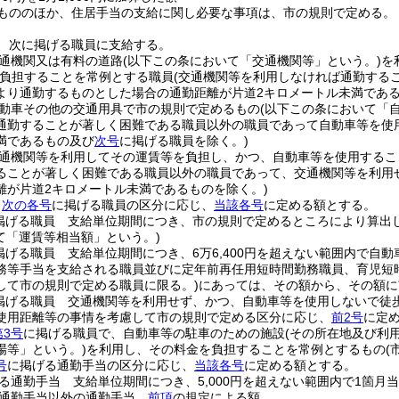
もののほか、住居手当の支給に関し必要な事項は、市の規則で定める。
、次に掲げる職員に支給する。
通機関又は有料の道路
(以下この条において「交通機関等」という。)
を
負担することを常例とする職員
(交通機関等を利用しなければ通勤する
より通勤するものとした場合の通勤距離が片道2キロメートル未満であ
動車その他の交通用具で市の規則で定めるもの
(以下この条において「
通勤することが著しく困難である職員以外の職員であって自動車等を使
満であるもの及び
次号
に掲げる職員を除く。)
通機関等を利用してその運賃等を負担し、かつ、自動車等を使用するこ
ることが著しく困難である職員以外の職員であって、交通機関等を利用
離が片道2キロメートル未満であるものを除く。)
、
次の各号
に掲げる職員の区分に応じ、
当該各号
に定める額とする。
掲げる職員 支給単位期間につき、市の規則で定めるところにより算出
て「運賃等相当額」という。)
掲げる職員 支給単位期間につき、6万6,400円を超えない範囲内で自
務等手当を支給される職員並びに定年前再任用短時間勤務職員、育児短
して市の規則で定める職員に限る。)
にあっては、その額から、その額に
掲げる職員 交通機関等を利用せず、かつ、自動車等を使用しないで徒
使用距離等の事情を考慮して市の規則で定める区分に応じ、
前2号
に定
第3号
に掲げる職員で、自動車等の駐車のための施設
(その所在地及び利
場等」という。)
を利用し、その料金を負担することを常例とするもの
(
号
に掲げる通勤手当の区分に応じ、
当該各号
に定める額とする。
る通勤手当 支給単位期間につき、5,000円を超えない範囲内で1箇
る通勤手当以外の通勤手当
前項
の規定による額