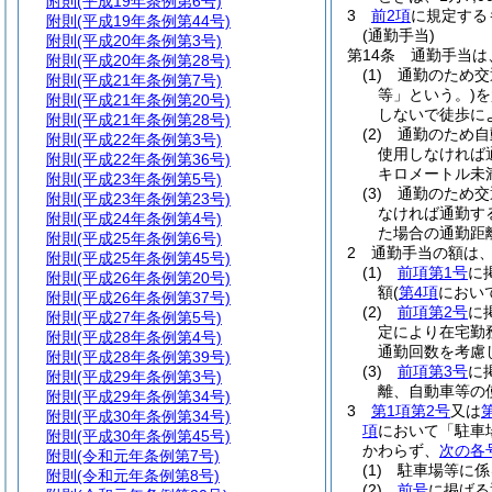
附則
(平成19年条例第6号)
3
前2項
に規定する
附則
(平成19年条例第44号)
(通勤手当)
附則
(平成20年条例第3号)
第14条
通勤手当は
附則
(平成20年条例第28号)
(1)
通勤のため交
附則
(平成21年条例第7号)
等」という。)
を
附則
(平成21年条例第20号)
しないで徒歩に
附則
(平成21年条例第28号)
(2)
通勤のため自
附則
(平成22年条例第3号)
使用しなければ
附則
(平成22年条例第36号)
キロメートル未
附則
(平成23年条例第5号)
(3)
通勤のため交
附則
(平成23年条例第23号)
なければ通勤す
附則
(平成24年条例第4号)
た場合の通勤距
附則
(平成25年条例第6号)
2
通勤手当の額は
附則
(平成25年条例第45号)
(1)
前項第1号
に
附則
(平成26年条例第20号)
額
(
第4項
におい
附則
(平成26年条例第37号)
(2)
前項第2号
に
附則
(平成27年条例第5号)
定により在宅勤
附則
(平成28年条例第4号)
通勤回数を考慮
附則
(平成28年条例第39号)
(3)
前項第3号
に
附則
(平成29年条例第3号)
離、自動車等の
附則
(平成29年条例第34号)
3
第1項第2号
又は
附則
(平成30年条例第34号)
項
において「駐車
附則
(平成30年条例第45号)
かわらず、
次の各
附則
(令和元年条例第7号)
(1)
駐車場等に係
附則
(令和元年条例第8号)
(2)
前号
に掲げ