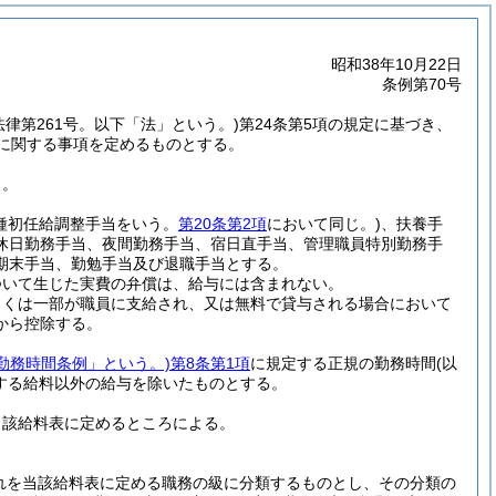
昭和38年10月22日
条例第70号
法律第261号。以下「法」という。)
第24条第5項の規定に基づき、
に関する事項を定めるものとする。
う。
種初任給調整手当をいう。
第20条第2項
において同じ。)
、扶養手
休日勤務手当、夜間勤務手当、宿日直手当、管理職員特別勤務手
期末手当、勤勉手当及び退職手当とする。
ついて生じた実費の弁償は、給与には含まれない。
しくは一部が職員に支給され、又は無料で貸与される場合において
から控除する。
勤務時間条例」という。)
第8条第1項
に規定する正規の勤務時間
(以
する給料以外の給与を除いたものとする。
当該給料表に定めるところによる。
れを当該給料表に定める職務の級に分類するものとし、その分類の