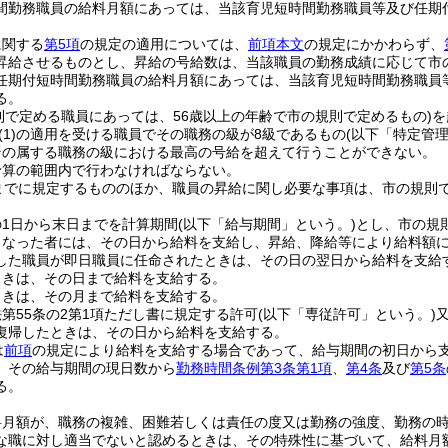
間勤務職員の給料月額にあっては、当該育児短時間勤務職員等及び任期
に関する
第5項
の規定の適用については、
前項本文
の規定にかかわらず、
昇給させるものとし、昇給の号給数は、当該職員の勤務成績に応じて市
任期付短時間勤務職員の給料月額にあっては、当該育児短時間勤務職員
る。
則で定める職員にあっては、56歳以上の年齢で市の規則で定めるもの)
を
(1)
の適用を受ける職員でその職務の級が8級であるもの
(以下「特定管
その属する職務の級における最高の号給を超えて行うことができない。
予算の範囲内で行わなければならない。
までに規定するもののほか、職員の昇給に関し必要な事項は、市の規則
の1日から末日までを計算期間
(以下「給与期間」という。)
とし、市の規
となった者には、その日から給料を支給し、昇給、降給等により給料額
した職員が即日職員に任命されたときは、その日の翌日から給料を支給
ときは、その日まで給料を支給する。
ときは、その月まで給料を支給する。
第55条の2第1項ただし書に規定する許可
(以下「専従許可」という。)
復帰したときは、その日から給料を支給する。
は
前項
の規定により給料を支給する場合であって、給与期間の初日から
、その給与期間の現日数から
勤務時間条例第3条第1項
、
第4条
及び
第5条
る。
料月額が、職務の複雑、困難若しくは責任の度又は勤務の強度、勤務の
な職に対し適当でないと認めるときは、その特殊性に基づいて、給料月