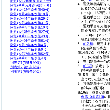
附則
(令和元年条例第20号)
4
運賃等相当額を
附則
(令和元年条例第30号)
める額の合計額が
附則
(令和2年条例第40号)
につき、15万円
附則
(令和4年条例第18号)
5
通勤手当は、支
附則
(令和4年条例第29号)
として市の規則で
附則
(令和4年条例第31号)
6
通勤手当を支給
附則
(令和5年条例第19号)
間を考慮して市の
附則
(令和5年条例第27号)
7
この条において
附則
(令和6年条例第49号)
等及び駐車場等に
附則
(令和6年条例第61号)
8
前各項
に規定す
附則
(令和7年条例第4号)
(在宅勤務等手当)
附則
(令和7年条例第9号)
第14条の2
住居そ
附則
(令和7年条例第52号)
く。)
の全部を勤務
附則
(令和8年条例第4号)
2
在宅勤務等手当の
別表第1
(第5条関係)
3
前2項
に規定する
別表第2
(第5条関係)
(特殊勤務手当)
別表第3
(第5条関係)
第15条
著しく危険
当でないと認めら
2
特殊勤務手当の
(給与の減額等)
第16条
職員が勤務
例第10条第1項
の
日法による休日等
り振られた勤務時