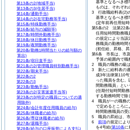
基準となるべき標
第13条の2
(地域手当)
ものは、それぞれ
第13条の3
(住居手当)
3
行政職給料表
(2)
第14条
(通勤手当)
基準となるべき標
第14条の2
(在宅勤務等手当)
(定年前再任用短時
第15条
(特殊勤務手当)
第5条の2
法第22
第16条
(給与の減額等)
任用短時間勤務職
第17条
(時間外勤務手当)
の規定により当該
第18条
(休日勤務手当)
務職員の勤務時間
第19条
(夜間勤務手当)
(初任給、昇格、昇
第20条
(勤務1時間当たりの給与額の
第6条
市長は、市
算出)
予算の範囲内で職
第21条
(宿日直手当)
2
職員の職務の級
第21条の2
(管理職員特別勤務手当)
3
新たに給料表の
第22条
(期末手当)
成3年法律第110号
第22条の2
った職員を含む。
第22条の3
間勤務職員」とい
第23条
(勤勉手当)
(任期付短時間勤
第23条の2
(災害派遣手当等)
する勤務時間で除
第23条の3
(特定の職員についての適
4
職員が一の職務
用除外)
で定めるところに
第24条
(会計年度任用職員の給与)
時間勤務職員の受
第25条
(休職者の給与)
5
職員の昇給は、
第26条
(専従休職者の給与)
6
前項
の規定によ
第27条
(退職手当)
を4号給
(
第10条
に
第28条
(給与の口座振替による支払)