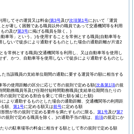
利用してその運賃又は料金
(
第3号
及び
次項第1号
において「運賃
ことが著しく困難である職員以外の職員であって交通機関等を利用
るもの及び
第3号
に掲げる職員を除く。)
自動車等」という。)
を使用することを常例とする職員
(自動車等を
用しないで徒歩により通勤するものとした場合の通勤距離が片道2
とを常例とする職員
(交通機関等を利用し、又は自動車等を使用し
せず、かつ、自動車等を使用しないで徒歩により通勤するものとし
した当該職員の支給単位期間の通勤に要する運賃等の額に相当する
動車等の使用距離の区分に応じて市の規則で定める額
(
次条第1項
の規
時間勤務職員等及び任期付短時間勤務職員
(支給単位期間当たりの
市の規則で定める割合を乗じて得た額を減じた額)
歩により通勤するものとした場合の通勤距離、交通機関等の利用距
める額、
第1号
に定める額又は
前号
に定める額
用形態が市の規則で定める要件を満たすものに限る。
第1号
及び
第7
市の規則で定める職員を除く。)
の通勤手当の額は、
前項
の規定にか
月当たりの駐車場等の料金に相当する額として市の規則で定める額