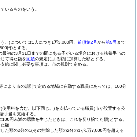
けているものをいう。
う。)
については1人につき1万3,000円、
前項第2号
から
第5号
まで
00円)
とする。
の最初の3月31日までの間にある子がいる場合における扶養手当の
乗じて得た額を
同項
の規定による額に加算した額とする。
の支給に関し必要な事項は、市の規則で定める。
流等により市の規則で定める地域に在勤する職員にあっては、100分
賃
(使用料を含む。以下同じ。)
を支払っている職員
(市が設置する公
居手当を支給する。
に100円未満の端数を生じたときは、これを切り捨てた額)
とする。
した額
除した額の2分の1
(その控除した額の2分の1が1万7,000円を超える