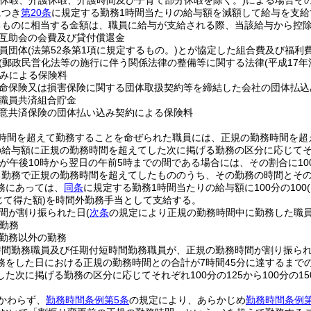
合休暇、介護休暇、介護時間及び子育て部分休暇を除く。)
による場合そ
につき
第20条
に規定する勤務1時間当たりの給与額を減額して給与を支給
るものに相当する金額は、職員に給与が支給される際、当該給与から控
互助会の会費及び貸付償還金
員団体
(法第52条第1項に規定するもの。)
とが協定した組合費及び福利
(郵政民営化法等の施行に伴う関係法律の整備等に関する法律
(平成17年
みによる保険料
命保険又は損害保険に関する団体取扱契約等を締結した会社の団体払込
職員共済組合貯金
意共済保険の団体払い込み契約による保険料
時間を超えて勤務することを命ぜられた職員には、正規の勤務時間を超
給与額に正規の勤務時間を超えてした次に掲げる勤務の区分に応じてそれぞ
務が午後10時から翌日の午前5時までの間である場合には、その割合に100
る勤務で正規の勤務時間を超えてしたもののうち、その勤務の時間とその
務にあっては、
同条
に規定する勤務1時間当たりの給与額に100分の100
じて得た額)
を時間外勤務手当として支給する。
間が割り振られた日
(
次条
の規定により正規の勤務時間中に勤務した職
勤務
勤務以外の勤務
時間勤務職員及び任期付短時間勤務職員が、正規の勤務時間が割り振ら
務をした日における正規の勤務時間との合計が7時間45分に達するまで
た次に掲げる勤務の区分に応じてそれぞれ100分の125から100分の1
かわらず、
勤務時間条例第5条
の規定により、あらかじめ
勤務時間条例第