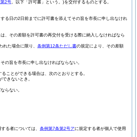
第2号
。以下「許可書」という。)
を交付するものとする。
する日の2日前までに許可書を添えてその旨を市長に申し出なけれ
きは、その差額を許可書の再交付を受ける際に納入しなければなら
われた場合に限り、
条例第12条ただし書
の規定により、その差額
てその旨を市長に申し出なければならない。
することができる場合は、次のとおりとする。
ができないとき。
ばならない。
。
。
用する者については、
条例第7条第2号ア
に規定する者が個人で使用