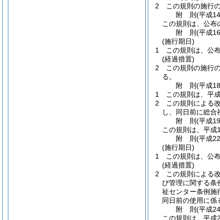
2
この規則の施行
附
則
(平成1
この規則は、公布
附
則
(平成1
(施行期日)
1
この規則は、公
(経過措置)
2
この規則の施行
る。
附
則
(平成1
1
この規則は、平成
2
この規則による
し、同日前に総合
附
則
(平成1
この規則は、平成1
附
則
(平成2
(施行期日)
1
この規則は、公
(経過措置)
2
この規則による
び管理に関する条
祉センター条例施
同日前の使用に係
附
則
(平成2
この規則は、平成2