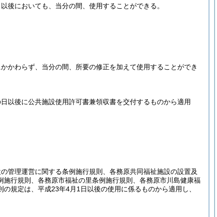
日以後においても、当分の間、使用することができる。
にかかわらず、当分の間、所要の修正を加えて使用することができ
の日以後に公共施設使用許可書兼領収書を交付するものから適用
設の管理運営に関する条例施行規則、各務原共同福祉施設の設置及
例施行規則、各務原市福祉の里条例施行規則、各務原市川島健康福
の規定は、平成23年4月1日以後の使用に係るものから適用し、