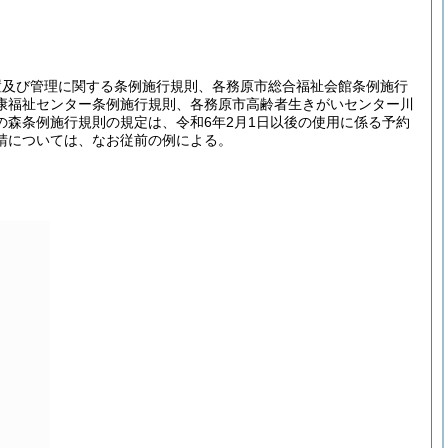
置及び管理に関する条例施行規則、各務原市総合福祉会館条例施行
康福祉センター条例施行規則、各務原市高齢者生きがいセンター川
森条例施行規則の規定は、令和6年2月1日以後の使用に係る予約
請については、なお従前の例による。