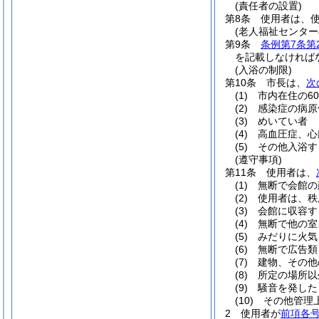
(責任者の設置)
第8条
使用者は、
(老人福祉センター
第9条
条例第7条第
を記載しなければ
(入浴の制限)
第10条
市長は、
次
(1)
市内在住の6
(2)
感染症の病原
(3)
めいてい者
(4)
高血圧症、心
(5)
その他入浴す
(遵守事項)
第11条
使用者は、
(1)
無断で会館の
(2)
使用者は、秩
(3)
会館に収容す
(4)
無断で他の室
(5)
みだりに火気
(6)
無断で広告類
(7)
建物、その他
(8)
所定の場所以
(9)
騒音を発した
(10)
その他管理
2
使用者が
前項各