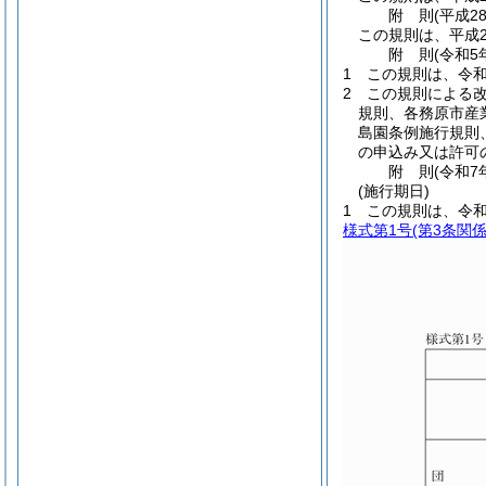
附
則
(平成2
この規則は、平成2
附
則
(令和5
1
この規則は、令和
2
この規則による
規則、各務原市産
島園条例施行規則
の申込み又は許可
附
則
(令和7
(施行期日)
1
この規則は、令和
様式第1号
(第3条関係