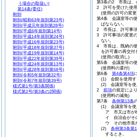
第3条の2
市長は、
う場合の取扱い)
2
許可を受けた使
第14条
(委任)
(使用の許可の変更
附則
第4条
会議室等の
附則
(昭和63年規則第23号)
ばならない。
附則
(平成元年規則第28号)
2
市長は、許可事
附則
(平成6年規則第14号)
3
許可事項の変更
附則
(平成14年規則第24号)
ない。
附則
(平成16年規則第23号)
4
市長は、既納の
附則
(平成18年規則第37号)
を許可書の再交付
附則
(平成19年規則第14号)
(使用の取消し)
附則
(平成22年規則第39号)
第5条
会議室等の
附則
(平成24年規則第13号)
(使用料の還付)
附則
(平成28年規則第58号)
第6条
第4条第4項
附則
(令和5年規則第32号)
(1)
会館を使用す
附則
(令和7年規則第39号)
(2)
会議室等を使
様式第1号
(第3条関係)
2
前項
の規定によ
様式第2号
(第3条の2関係)
(使用料の減免)
第7条
条例第13条
(1)
会議室等を使
ア
市又は市が
イ
自治会がそ
ウ
その他市長
(2)
条例第3条第
するとき。