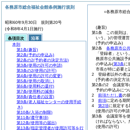
各務原市総合福祉会館条例施行規則
○各務原市総
昭和60年9月30日 規則第20号
(趣旨)
(令和8年4月1日施行)
第1条
この規則は
いう。)
の管理運営
条項目次
沿革
(予約の申込み)
本則
第2条
各務原市公
第1条
(趣旨)
「登録者」という。
第2条
(予約の申込み)
務原市公共施設予
第2条の2
(予約者の決定方法)
の申込み
(
第3条
に
第3条
(使用の許可の申請)
市長が特に必要と
第3条の2
(使用の許可)
2
登録者以外の者
第4条
(使用の許可の変更)
(予約者の決定方法
第5条
(使用の取消し)
第2条の2
会議室等
第6条
(使用料の還付)
予約の申込みにつ
第7条
(使用料の減免)
2
前項ただし書
の
第8条
(責任者の設置)
3
前項
に定める期
第9条
(老人福祉センターの使用手続
4
第2項
に規定する
き)
(使用の許可の申請
第10条
(入浴の制限)
第3条
会議室等を
第11条
(遵守事項)
ければならない。
第12条
(使用等の届出)
(使用の許可)
第13条
(指定管理者が使用許可等を行