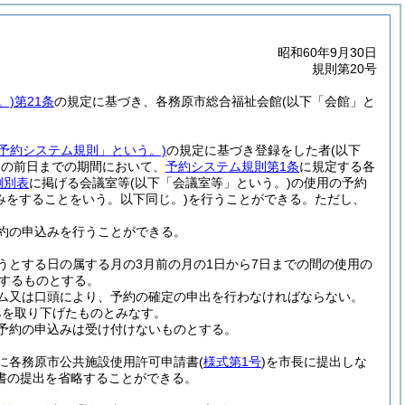
昭和60年9月30日
規則第20号
。)
第21条
の規定に基づき、各務原市総合福祉会館
(以下「会館」と
「予約システム規則」という。)
の規定に基づき登録をした者
(以下
日の前日までの期間において、
予約システム規則第1条
に規定する各
例別表
に掲げる会議室等
(以下「会議室等」という。)
の使用の予約
みをすることをいう。以下同じ。)
を行うことができる。
ただし、
約の申込みを行うことができる。
うとする日の属する月の3月前の月の1日から7日までの間の使用の
するものとする。
ム又は口頭により、予約の確定の申出を行わなければならない。
みを取り下げたものとみなす。
予約の申込みは受け付けないものとする。
に各務原市公共施設使用許可申請書
(
様式第1号
)
を市長に提出しな
書の提出を省略することができる。