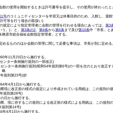
会館の使用を開始するときは許可書等を提示し、その使用が終わったと
第1号
のコミュニティセンターを学習又は休養目的のため、入館し、退館
用許可等を行う場合の取扱い)
の規定により指定管理者に会館の管理を行わせる場合にあっては、
第3
いう。)
」と、
第3条の2
、
第4条
から
第6条
まで及び
第10条
中「市長」と
各務原市総合福祉会館指定管理者」とする。
定めるもののほか会館の管理に関して必要な事項は、市長が別に定める
60年11月23日から施行する。
祉センター条例施行規則の一部改正)
祉センター条例施行規則
(昭和54年規則第6号)
の一部を次のとおり改正す
〕略
3年
規則第23号)
抄
64年4月1日から施行する。
の際現に改正前の様式の規定により作成されている用紙は、この規則の
元年
規則第28号)
布の日から施行する。
の際、現に存するこの規則による改正前の様式による用紙は、この規則
年
規則第14号)
6年4月1日から施行する。