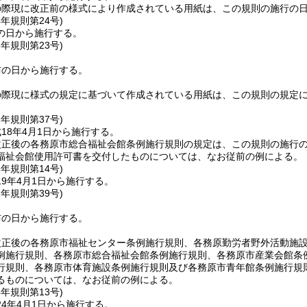
の際現に改正前の様式により作成されている用紙は、この規則の施行の
4年
規則第24号)
の日から施行する。
6年
規則第23号)
布の日から施行する。
の際現に様式の規定に基づいて作成されている用紙は、この規則の規定
8年
規則第37号)
18年4月1日から施行する。
改正後の各務原市総合福祉会館条例施行規則の規定は、この規則の施行
福祉会館使用許可書を交付したものについては、なお従前の例による。
9年
規則第14号)
9年4月1日から施行する。
2年
規則第39号)
布の日から施行する。
改正後の各務原市福祉センター条例施行規則、各務原勤労者野外活動施
例施行規則、各務原市総合福祉会館条例施行規則、各務原市産業会館条
行規則、各務原市体育施設条例施行規則及び各務原市青年館条例施行規則
るものについては、なお従前の例による。
4年
規則第13号)
4年4月1日から施行する。