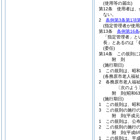
(使用等の届出)
第12条
使用者は、
ない。
2
条例第3条第1項
(指定管理者が使
第13条
条例第16条
「指定管理者」と
長」とあるのは「
(委任)
第14条
この規則に
附
則
(施行期日)
1
この規則は、昭和
(各務原市老人福
2
各務原市老人福
〔次のよう
附
則
(昭和6
(施行期日)
1
この規則は、昭和
3
この規則の施行
附
則
(平成
1
この規則は、公
2
この規則の施行
附
則
(平成6
1
この規則は、平成