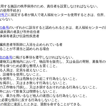
使用する施設の秩序保持のため、責任者を設置しなければならない。
の使用手続き)
2号ア
に規定する者が個人で老人福祉センターを使用するときは、住所
ならない。
の各号
のいずれかに該当すると認められるときは、老人福祉センターの
0歳未満の者及び市外在住者
体保有者及び伝染性疾患者
臓疾患者等医師に入浴を止められている者
ることが不適当と認められる場合
次の各号
に掲げる事項を遵守しなければならない。
建物又は敷地内において、物品等を販売し、又は金品の寄附、募集等の
序を保つため必要な整理人を置くこと。
る人員は、定員を超えないこと。
、設備等を使用しないこと。
を使用し、又は危険をひき起こす行為をしないこと。
を掲示し、又はまき散らす行為をしないこと。
の工作物を汚損し、又はき損するおそれのある行為をしないこと。
外において飲食又は喫煙をしないこと。
り、暴力を用いるなど他人の迷惑になる行為をしないこと。
上必要な指示に反する行為をしないこと。
号
の規定に違反したときは、退館を命ずることができる。