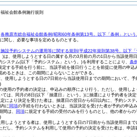
合福祉会館条例施行規則
、
各務原市総合福祉会館条例
(昭和60年条例第13号。以下「条例」という
に関し、必要な事項を定めるものとする。
共施設予約システムの運用等に関する規則
(平成22年規則第38号。以下
)
は、使用しようとする日の属する月の3月前の月の1日から当該使用
約システム
(以下「予約システム」という。)
を利用することにより、
条
規定する手続を行う前に、当該手続を後日行うことを前提に使用の申込
認めるときは、この期間によらないことができる。
は、使用しようとする日の7日前から当該使用日までの期間において、予
)
の使用の予約者の決定は、申込みの順序により行う。
ただし、使用しよ
いては、同月の8日
(以下「抽選日」という。)
に抽選により予約者を決定
規定により決定を受けた者は、抽選日の翌日から6日以内に、予約システ
間内に
同項
の手続を行わないときは、当該決定を受けた者が予約の申込
期間は、
同項
に規定する手続の受付のみを行うものとし、他の者からの
)
使用しようとする者は、使用しようとする日の7日前から当該使用日まで
ただし、予約システムを利用して使用の予約の決定を受けた者は、申請