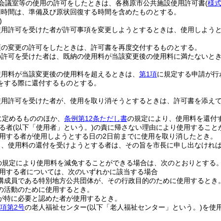
会議室等の使用の許可をしたときは、各務原市公共施設使用許可書
(
様式
用時間は、準備及び原状回復する時間を含めたものとする。
)
使用許可を受けた者が許可事項を変更しようとするときは、使用しようと
項の変更の許可をしたときは、許可書を再度交付するものとする。
の許可を受けた者は、既納の使用料が当該変更後の使用料に満たないと
使用料が当該変更後の使用料を超えるときは、
第1項
に規定する申請が行
をする際に還付するものとする。
使用許可を受けた者が、使用を取り消そうとするときは、許可書を添え
に定めるもののほか、
条例第12条ただし書
の規定により、使用料を還付
る者
(以下「使用者」という。)
の責に帰さない理由により使用すること
用する者が使用しようとする日の2日前までに使用を取り消したとき。
り、使用料の還付を受けようとする者は、その旨を市長に申し出なけれ
の規定により使用料を減免することができる場合は、次のとおりとする
用する者については、次のいずれかに該当する場合
構成員である特別地方公共団体が、その行政目的のために使用するとき
の活動のために使用するとき。
が特に必要と認めた者が使用するとき。
1項第2号
の老人福祉センター
(以下「老人福祉センター」という。)
を使