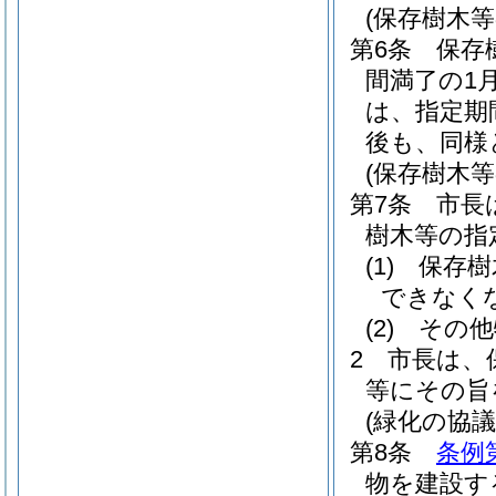
(保存樹木等
第6条
保存
間満了の1
は、指定期
後も、同様
(保存樹木等
第7条
市長
樹木等の指
(1)
保存樹
できなく
(2)
その他
2
市長は、
等にその旨
(緑化の協
第8条
条例
物を建設す