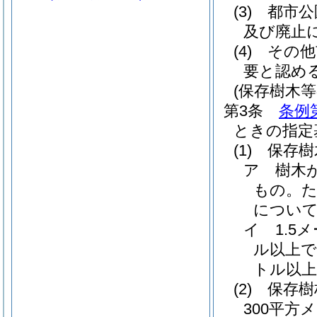
(3)
都市公
及び廃止
(4)
その他
要と認め
(保存樹木等
第3条
条例
ときの指定
(1)
保存樹
ア
樹木
もの。
につい
イ
1.
ル以上で
トル以
(2)
保存樹
300平