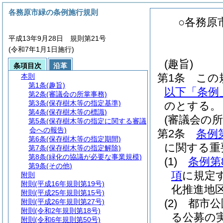
各務原市緑の条例施行規則
○各務原
平成13年9月28日 規則第21号
(令和7年1月1日施行)
(趣旨)
条項目次
沿革
第1条
この
本則
第1条
(趣旨)
以下「条例
第2条
(審議会の所掌事務)
第3条
(保存樹木等の指定基準)
のとする。
第4条
(保存樹木等の標識)
(審議会の所
第5条
(保存樹木等の指定に関する審議
会への報告)
第2条
条例
第6条
(保存樹木等の指定期間)
に関する重
第7条
(保存樹木等の指定解除)
第8条
(緑化の協議が必要な事業規模)
(1)
条例第
第9条
(その他)
項
に規定
附則
附則
(平成16年規則第19号)
化推進地
附則
(平成25年規則第15号)
(2)
都市公
附則
(平成26年規則第27号)
附則
(令和2年規則第18号)
る公募の
附則
(令和6年規則第50号)