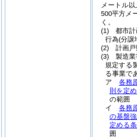
メートル以
500平方
く。
(1)
都市計
行為
(分
(2)
計画戸
(3)
製造業
規定する
る事業で
ア
各務
則を定め
の範囲
イ
各務
の基盤強
定める条
囲