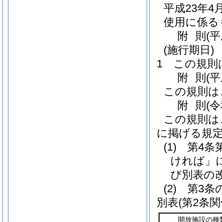
平成23年
使用に係る
附
則
(
(施行期日)
1
この規則
附
則
(
この規則は
附
則
(
この規則は
に掲げる規
(1)
第4条
ければ」
び別表の
(2)
第3条
別表
(第2条関
開放施設の種