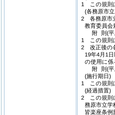
1
この規則
(各務原市
2
各務原市
教育委員会
附
則
(
1
この規則
2
改正後の
19年4月
の使用に係
附
則
(
(施行期日)
1
この規則
(経過措置)
2
この規則
務原市立学
皆楽座条例