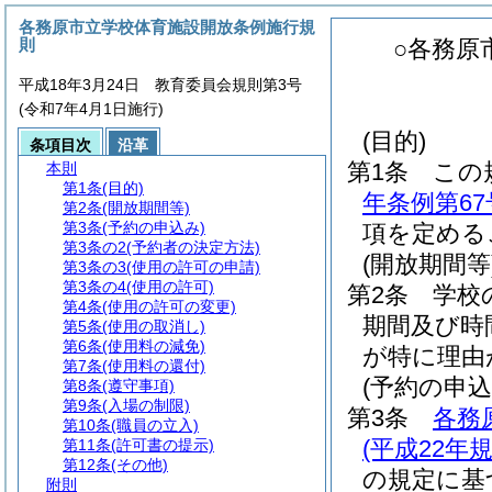
各務原市立学校体育施設開放条例施行規
則
○各務原
平成18年3月24日 教育委員会規則第3号
(令和7年4月1日施行)
(目的)
条項目次
沿革
第1条
この
本則
第1条
(目的)
年条例第6
第2条
(開放期間等)
第3条
(予約の申込み)
項を定める
第3条の2
(予約者の決定方法)
(開放期間等
第3条の3
(使用の許可の申請)
第3条の4
(使用の許可)
第2条
学校
第4条
(使用の許可の変更)
期間及び時
第5条
(使用の取消し)
第6条
(使用料の減免)
が特に理由
第7条
(使用料の還付)
(予約の申込
第8条
(遵守事項)
第9条
(入場の制限)
第3条
各務
第10条
(職員の立入)
(平成22
第11条
(許可書の提示)
第12条
(その他)
の規定に基
附則