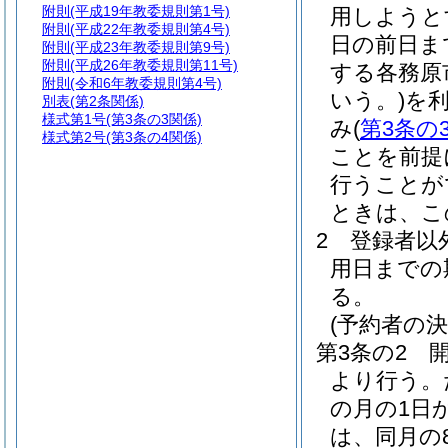
附則
(平成19年教委規則第1号)
用しようと
附則
(平成22年教委規則第4号)
日の前日ま
附則
(平成23年教委規則第9号)
附則
(平成26年教委規則第11号)
する各務原
附則
(令和6年教委規則第4号)
いう。)
を
別表
(第2条関係)
様式第1号
(第3条の3関係)
み
(
第3条の
様式第2号
(第3条の4関係)
ことを前提
行うことが
ときは、こ
2
登録者以
用日までの
る。
(予約者の決
第3条の2
より行う。
の月の1日
は、同月の