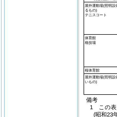
屋外運動場
(照明設
るもの)
テニスコート
体育館
格技場
桜体育館
屋外運動場
(照明設
いもの)
備考
1 この
(昭和2