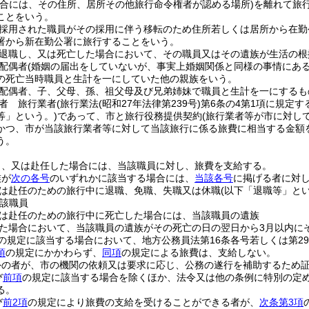
合には、その住所、居所その他旅行命令権者が認める場所)
を離れて旅
ことをいう。
採用された職員がその採用に伴う移転のため住所若しくは居所から在勤
署から新在勤公署に旅行することをいう。
退職し、又は死亡した場合において、その職員又はその遺族が生活の根
配偶者
(婚姻の届出をしていないが、事実上婚姻関係と同様の事情にあ
の死亡当時職員と生計を一にしていた他の親族をいう。
配偶者、子、父母、孫、祖父母及び兄弟姉妹で職員と生計を一にするも
者 旅行業者
(旅行業法
(昭和27年法律第239号)
第6条の4第1項に規定す
等」という。)
であって、市と旅行役務提供契約
(旅行業者等が市に対し
かつ、市が当該旅行業者等に対して当該旅行に係る旅費に相当する金額
う。
し、又は赴任した場合には、当該職員に対し、旅費を支給する。
族が
次の各号
のいずれかに該当する場合には、
当該各号
に掲げる者に対
は赴任のための旅行中に退職、免職、失職又は休職
(以下「退職等」とい
該職員
は赴任のための旅行中に死亡した場合には、当該職員の遺族
た場合において、当該職員の遺族がその死亡の日の翌日から3月以内に
の規定に該当する場合において、地方公務員法第16条各号若しくは第2
項
の規定にかかわらず、
同項
の規定による旅費は、支給しない。
外の者が、市の機関の依頼又は要求に応じ、公務の遂行を補助するため
び
前項
の規定に該当する場合を除くほか、法令又は他の条例に特別の定
る。
び
前2項
の規定により旅費の支給を受けることができる者が、
次条第3項