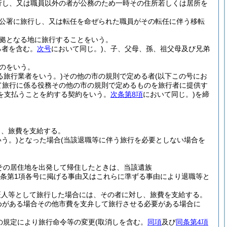
行し、又は職員以外の者が公務のため一時その住所若しくは居所を
公署に旅行し、又は転任を命ぜられた職員がその転任に伴う移転
拠となる地に旅行することをいう。
る者を含む。
次号
において同じ。)
、子、父母、孫、祖父母及び兄弟
のをいう。
る旅行業者をいう。)
その他の市の規則で定める者
(以下この号にお
て旅行に係る役務その他の市の規則で定めるものを旅行者に提供す
を支払うことを約する契約をいう。
次条第8項
において同じ。)
を締
し、旅費を支給する。
う。)
となった場合
(当該退職等に伴う旅行を必要としない場合を
その居住地を出発して帰住したときは、当該遺族
9条第1項各号に掲げる事由又はこれらに準ずる事由により退職等と
証人等として旅行した場合には、その者に対し、旅費を支給する。
めがある場合その他市費を支弁して旅行させる必要がある場合に
の規定により旅行命令等の変更
(取消しを含む。
同項
及び
同条第4項