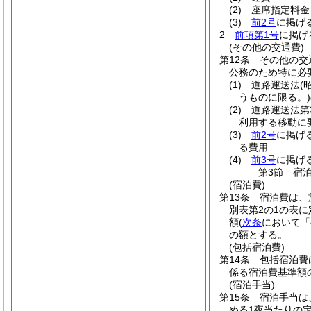
(2)
座席指定料金
(3)
前2号
に掲げ
2
前項第1号
に掲げ
(その他の交通費)
第12条
その他の交
公務のため特に必
(1)
道路運送法
(
うものに限る。)
(2)
道路運送法第
利用する移動に
(3)
前2号
に掲げ
る費用
(4)
前3号
に掲げ
第3節
宿
(宿泊費)
第13条
宿泊費は、
別表第2の1の表に
額
(
次条
において「
の額とする。
(包括宿泊費)
第14条
包括宿泊費
係る宿泊費基準額
(宿泊手当)
第15条
宿泊手当は
める1夜当たりの