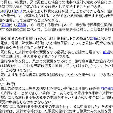
て同じ。)
を受け、又は死亡した場合その他市の規則で定める場合には
金額で市の規則で定めるものを旅費として支給することができる。
第4項
及び
第5項
の規定により旅費の支給を受けることができる者が、旅
かった場合には、概算払を受けることができた旅費額に相当する額)
の全
額を旅費として支給することができる。
び
第4項
から
第6項
までに規定する場合において、市が旅行役務提供契約
対する旅費の支給に代えて、当該旅行役務提供者に対し、当該金額を旅
行命令権者の発する旅行命令又は旅行依頼
(以下この条及び
次条
において
、電信、電話、郵便等の通信による連絡手段によっては公務の円滑な遂
旅行命令等を発することができる。
、既に発した旅行命令等の変更をする必要があると認める場合で、
前項
申請に基づき、その変更をすることができる。
、旅行命令等を発し、又はその変更をするには、旅行命令書又は旅行依
又は記録をし、これを当該旅行者に通知してしなければならない。
ただ
は、この限りでない。
規定により旅行命令書等に記載又は記録をしなかった場合には、できる
ない。
ない旅行)
公務上の必要又は天災その他やむを得ない事情により旅行命令等
(
前条第
て旅行することができない場合には、あらかじめ旅行命令権者に旅行命
の規定による旅行命令等の変更の申請をするいとまがない場合には、旅
変更の申請をしなければならない。
の規定による旅行命令等の変更の申請をせず、又は申請をしたがその変
旅行者は、旅行命令等に従った限度の旅行に対する旅費のみの支給を受