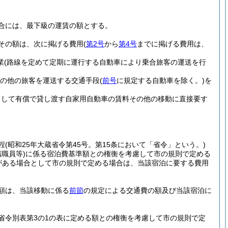
合には、最下級の運賃の額とする。
その額は、次に掲げる費用
(
第2号
から
第4号
までに掲げる費用は、
業
(路線を定めて定期に運行する自動車により乗合旅客の運送を行
その他の旅客を運送する交通手段
(
前号
に規定する自動車を除く。)
を
として有償で貸し渡す自家用自動車の賃料その他の移動に直接要す
程
(昭和25年大蔵省令第45号。第15条において「省令」という。)
職員等)
に係る宿泊費基準額との権衡を考慮して市の規則で定める
がある場合として市の規則で定める場合は、当該宿泊に要する費用
額は、当該移動に係る
前節
の規定による交通費の額及び当該宿泊に
省令別表第3の1の表に定める額との権衡を考慮して市の規則で定