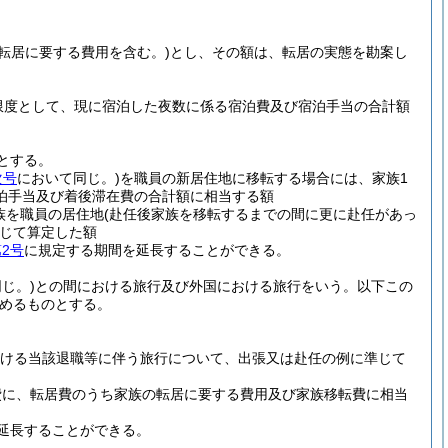
転居に要する費用を含む。)
とし、その額は、転居の実態を勘案し
限度として、現に宿泊した夜数に係る宿泊費及び宿泊手当の合計額
とする。
次号
において同じ。)
を職員の新居住地に移転する場合には、家族1
泊手当及び着後滞在費の合計額に相当する額
族を職員の居住地
(赴任後家族を移転するまでの間に更に赴任があっ
じて算定した額
2号
に規定する期間を延長することができる。
じ。)
との間における旅行及び外国における旅行をいう。以下この
めるものとする。
おける当該退職等に伴う旅行について、出張又は赴任の例に準じて
費に、転居費のうち家族の転居に要する費用及び家族移転費に相当
延長することができる。