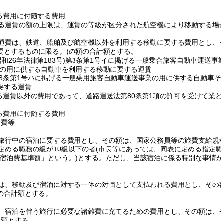
る費用に付随する費用
る運賃の額の上限は、運賃の等級が区分された航空機により移動する場
通費は、鉄道、船舶及び航空機以外を利用する移動に要する費用とし、
要とするものに限る。)
の額の合計額とする。
昭和26年法律第183号)
第3条第1号イに掲げる一般乗合旅客自動車運送事
の用に供する自動車を利用する移動に要する運賃
3条第1号ハに掲げる一般乗用旅客自動車運送事業の用に供する自動車
要する運賃
る運賃以外の費用であって、道路運送法第80条第1項の許可を受けて業
る費用に付随する費用
泊費等
旅行中の宿泊に要する費用とし、その額は、国家公務員等の旅費支給規
定める職務の級が10級以下の者
(市長等にあっては、同表に定める指定職
宿泊費基準額」という。)
とする。
ただし、当該宿泊に係る特別な事情
は、移動及び宿泊に対する一体の対価として支払われる費用とし、その
の合計額とする。
、宿泊を伴う旅行に必要な諸雑費に充てるための費用とし、その額は、
定額とする。