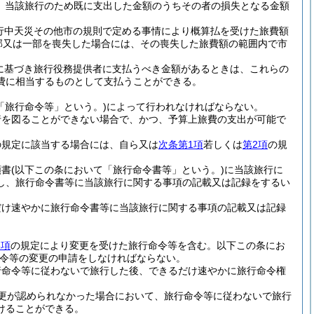
、当該旅行のため既に支出した金額のうちその者の損失となる金額
行中天災その他市の規則で定める事情により概算払を受けた旅費額
部又は一部を喪失した場合には、その喪失した旅費額の範囲内で市
に基づき旅行役務提供者に支払うべき金額があるときは、これらの
費に相当するものとして支払うことができる。
「旅行命令等」という。)
によって行われなければならない。
行を図ることができない場合で、かつ、予算上旅費の支出が可能で
の規定に該当する場合には、自ら又は
次条第1項
若しくは
第2項
の規
頼書
(以下この条において「旅行命令書等」という。)
に当該旅行に
し、旅行命令書等に当該旅行に関する事項の記載又は記録をするい
だけ速やかに旅行命令書等に当該旅行に関する事項の記載又は記録
3項
の規定により変更を受けた旅行命令等を含む。以下この条にお
令等の変更の申請をしなければならない。
行命令等に従わないで旅行した後、できるだけ速やかに旅行命令権
更が認められなかった場合において、旅行命令等に従わないで旅行
けることができる。