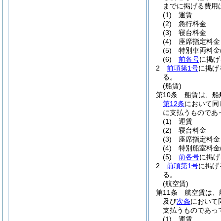
までに掲げる費用
(1)
運賃
(2)
急行料金
(3)
寝台料金
(4)
座席指定料金
(5)
特別車両料金
(6)
前各号
に掲げ
2
前項第1号
に掲げ
る。
(船賃)
第10条
船賃は、船
第12条
において同
に支払うものであ
(1)
運賃
(2)
寝台料金
(3)
座席指定料金
(4)
特別船室料金
(5)
前各号
に掲げ
2
前項第1号
に掲げ
る。
(航空賃)
第11条
航空賃は、
及び
次条
において
支払うものであっ
(1)
運賃