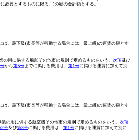
に必要とするものに限る。)
の額の合計額とする。
には、最下級
(市長等が移動する場合には、最上級)
の運賃の額とす
事業の用に供する船舶その他市の規則で定めるものをいう。
次項
及び
2号
から
第5号
までに掲げる費用は、
第1号
に掲げる運賃に加えて別
には、最下級
(市長等が移動する場合には、最上級)
の運賃の額とす
送事業の用に供する航空機その他市の規則で定めるものをいう。
次項
第2号
及び
第3号
に掲げる費用は、
第1号
に掲げる運賃に加えて別に