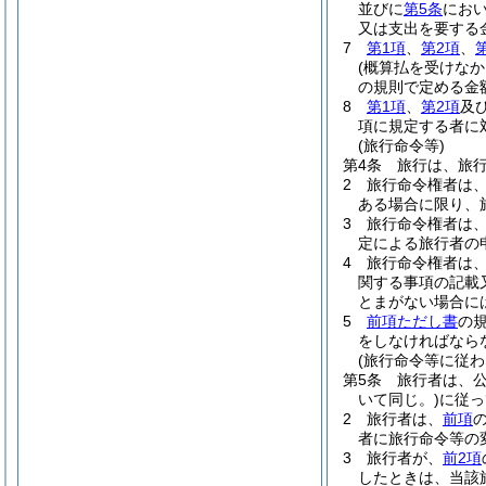
並びに
第5条
におい
又は支出を要する
7
第1項
、
第2項
、
(概算払を受けな
の規則で定める金
8
第1項
、
第2項
及
項に規定する者に
(旅行命令等)
第4条
旅行は、旅
2
旅行命令権者は
ある場合に限り、
3
旅行命令権者は
定による旅行者の
4
旅行命令権者は
関する事項の記載
とまがない場合に
5
前項ただし書
の
をしなければなら
(旅行命令等に従わ
第5条
旅行者は、
いて同じ。)
に従っ
2
旅行者は、
前項
者に旅行命令等の
3
旅行者が、
前2項
したときは、当該