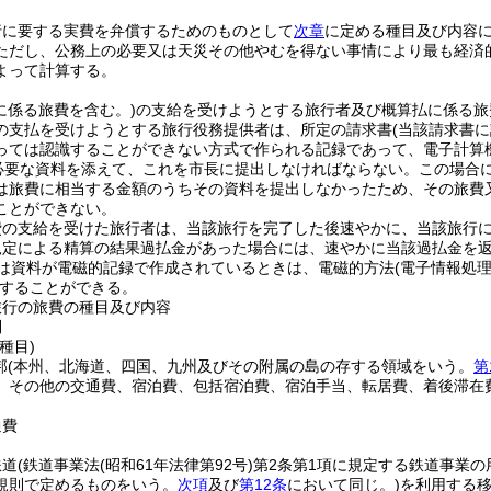
行に要する実費を弁償するためのものとして
次章
に定める種目及び内容
ただし、公務上の必要又は天災その他やむを得ない事情により最も経済
よって計算する。
に係る旅費を含む。)
の支給を受けようとする旅行者及び概算払に係る旅
の支払を受けようとする旅行役務提供者は、所定の請求書
(当該請求書
っては認識することができない方式で作られる記録であって、電子計算
必要な資料を添えて、これを市長に提出しなければならない。
この場合
は旅費に相当する金額のうちその資料を提出しなかったため、その旅費
ことができない。
費の支給を受けた旅行者は、当該旅行を完了した後速やかに、当該旅行
規定による精算の結果過払金があった場合には、速やかに当該過払金を
は資料が電磁的記録で作成されているときは、電磁的方法
(電子情報処
することができる。
旅行の旅費の種目及び内容
則
種目)
邦
(本州、北海道、四国、九州及びその附属の島の存する領域をいう。
第
、その他の交通費、宿泊費、包括宿泊費、宿泊手当、転居費、着後滞在
通費
鉄道
(鉄道事業法
(昭和61年法律第92号)
第2条第1項に規定する鉄道事業の
規則で定めるものをいう。
次項
及び
第12条
において同じ。)
を利用する