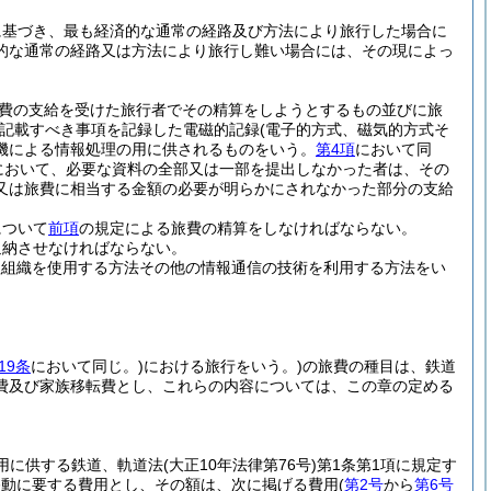
に基づき、最も経済的な通常の経路及び方法により旅行した場合に
的な通常の経路又は方法により旅行し難い場合には、その現によっ
費の支給を受けた旅行者でその精算をしようとするもの並びに旅
に記載すべき事項を記録した電磁的記録
(電子的方式、磁気的方式そ
機による情報処理の用に供されるものをいう。
第4項
において同
において、必要な資料の全部又は一部を提出しなかった者は、その
又は旅費に相当する金額の必要が明らかにされなかった部分の支給
について
前項
の規定による旅費の精算をしなければならない。
返納させなければならない。
理組織を使用する方法その他の情報通信の技術を利用する方法をい
19条
において同じ。)
における旅行をいう。)
の旅費の種目は、鉄道
費及び家族移転費とし、これらの内容については、この章の定める
用に供する鉄道、軌道法
(大正10年法律第76号)
第1条第1項に規定す
移動に要する費用とし、その額は、次に掲げる費用
(
第2号
から
第6号