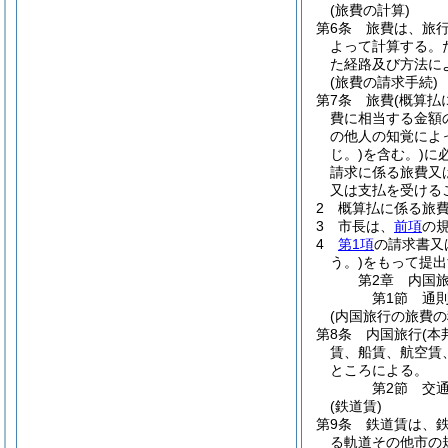
(旅費の計算)
第6条
旅費は、旅
よって計算する。
た経路及び方法に
(旅費の請求手続)
第7条
旅費
(概算払
費に相当する金額
の他人の知覚によ
じ。)
を含む。)
に
請求に係る旅費又
又は支払を受ける
2
概算払に係る旅
3
市長は、
前項
の
4
第1項
の請求書又
う。)
をもって提出
第2章
内国
第1節
通
(内国旅行の旅費の
第8条
内国旅行
(本
賃、船賃、航空賃
ところによる。
第2節
交
(鉄道賃)
第9条
鉄道賃は、
る軌道その他市の