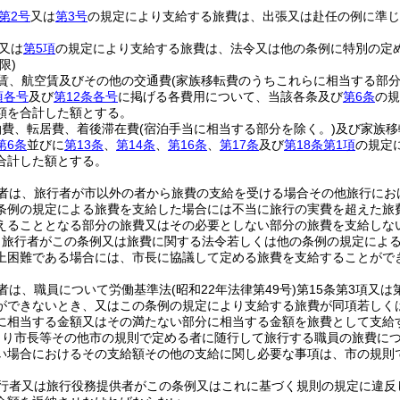
第2号
又は
第3号
の規定により支給する旅費は、出張又は赴任の例に準じ
又は
第5項
の規定により支給する旅費は、法令又は他の条例に特別の定
限)
賃、航空賃及びその他の交通費
(家族移転費のうちこれらに相当する部分
項各号
及び
第12条各号
に掲げる各費用について、当該各条及び
第6条
の規
額を合計した額とする。
泊費、転居費、着後滞在費
(宿泊手当に相当する部分を除く。)
及び家族移
第6条
並びに
第13条
、
第14条
、
第16条
、
第17条
及び
第18条第1項
の規定
合計した額とする。
者は、旅行者が市以外の者から旅費の支給を受ける場合その他旅行にお
条例の規定による旅費を支給した場合には不当に旅行の実費を超えた旅
えることとなる部分の旅費又はその必要としない部分の旅費を支給しな
、旅行者がこの条例又は旅費に関する法令若しくは他の条例の規定によ
上困難である場合には、市長に協議して定める旅費を支給することがで
者は、職員について労働基準法
(昭和22年法律第49号)
第15条第3項又
ができないとき、又はこの条例の規定により支給する旅費が同項若しく
に相当する金額又はその満たない部分に相当する金額を旅費として支給
より市長等その他市の規則で定める者に随行して旅行する職員の旅費に
い場合におけるその支給額その他の支給に関し必要な事項は、市の規則
行者又は旅行役務提供者がこの条例又はこれに基づく規則の規定に違反