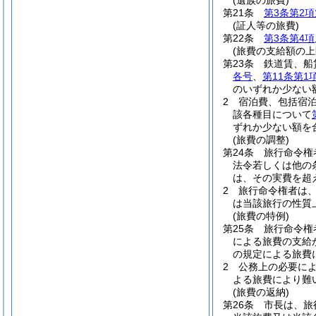
(遺族の旅費)
第21条
第3条第2項
(証人等の旅費)
第22条
第3条第4項
(旅費の支給額の上
第23条
鉄道賃、船
各号
、
第11条第1
のいずれか少ない
2
宿泊費、包括宿
該各種目について
ずれか少ない額を
(旅費の調整)
第24条
旅行命令権
法令若しくは他の
は、その実費を超
2
旅行命令権者は
は当該旅行の性質
(旅費の特例)
第25条
旅行命令権
による旅費の支給
の規定による旅費
2
公務上の必要に
よる旅費により難
(旅費の返納)
第26条
市長は、旅