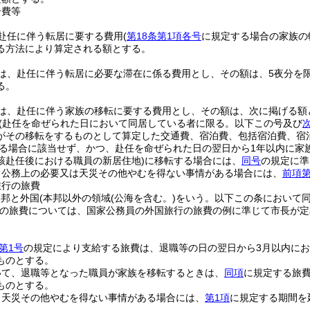
居費等
赴任に伴う転居に要する費用
(
第18条第1項各号
に規定する場合の家族の
る方法により算定される額とする。
は、赴任に伴う転居に必要な滞在に係る費用とし、その額は、5夜分を
る。
は、赴任に伴う家族の移転に要する費用とし、その額は、次に掲げる額
(赴任を命ぜられた日において同居している者に限る。以下この号及び
がその移転をするものとして算定した交通費、宿泊費、包括宿泊費、宿
る場合に該当せず、かつ、赴任を命ぜられた日の翌日から1年以内に家
該赴任後における職員の新居住地)
に移転する場合には、
同号
の規定に準
、公務上の必要又は天災その他やむを得ない事情がある場合には、
前項第
旅行の旅費
本邦と外国
(本邦以外の領域
(公海を含む。)
をいう。以下この条において同
の旅費については、国家公務員の外国旅行の旅費の例に準じて市長が定
第1号
の規定により支給する旅費は、退職等の日の翌日から3月以内に
ものとする。
いて、退職等となった職員が家族を移転するときは、
同項
に規定する旅
ものとする。
、天災その他やむを得ない事情がある場合には、
第1項
に規定する期間を