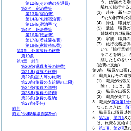
う。)
が認める場
第12条
(その他の交通費)
離れて旅行する
第3節
宿泊費等
(3)
赴任 新たに
第13条
(宿泊費)
のため旧在勤公
第14条
(包括宿泊費)
(4)
帰住 職員が
第15条
(宿泊手当)
(5)
遺族 職員の
第4節
転居費等
姉妹並びに職員
第16条
(転居費)
(6)
家族 職員の
第17条
(着後滞在費)
(7)
旅行役務提供
第18条
(家族移転費)
いて「旅行業者
第3章
外国旅行の旅費
ることを約し、
第19条
結したものをい
第4章
雑則
(旅費の支給)
第20条
(退職者等の旅費)
第3条
職員が出張
第21条
(遺族の旅費)
2
職員又はその遺
第22条
(証人等の旅費)
(1)
職員が出張又
第23条
(旅費の支給額の上限)
除く。)
には、当
第24条
(旅費の調整)
(2)
職員が出張又
第25条
(旅費の特例)
(3)
職員が死亡し
第26条
(旅費の返納)
3
職員が
前項第1号
第27条
(委任)
なったときは、
前
附則
4
職員又は職員以
附則
(令和8年条例第5号)
5
第1項
、
第2項
及
は、旅費を支給す
6
第1項
、
第2項
及