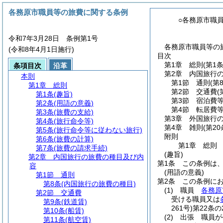
各務原市職員等の旅費に関する条例
○各務原市職
令和7年3月28日 条例第1号
各務原市職員等の旅
(令和8年4月1日施行)
目次
第1章
総則
(第1
条項目次
沿革
第2章
内国旅行
本則
第1節
通則
(第
第1章
総則
第2節
交通費
(
第1条
(趣旨)
第3節
宿泊費
第2条
(用語の意義)
第4節
転居費
第3条
(旅費の支給)
第3章
外国旅行
第4条
(旅行命令等)
第4章
雑則
(第2
第5条
(旅行命令等に従わない旅行)
附則
第6条
(旅費の計算)
第1章
総則
第7条
(旅費の請求手続)
(趣旨)
第2章
内国旅行の旅費の種目及び内
第1条
この条例は
容
(用語の意義)
第1節
通則
第2条
この条例に
第8条
(内国旅行の旅費の種目)
(1)
職員
各務原
第2節
交通費
受ける職員又は
第9条
(鉄道賃)
261号)
第22条
第10条
(船賃)
(2)
出張 職員が
第11条
(航空賃)