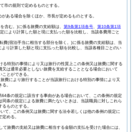
て市の規則で定めるものとする。
めがある場合を除くほか、市長が定めるものとする。
を含む。)
に係る旅費の支給額は、
第9条第1項各号
、
第10条第1項
定により計算した額と現に支払った額を比較し、当該各費用ごと
転費
(宿泊手当に相当する部分を除く。)
に係る旅費の支給額は、当
により計算した額と現に支払った額を比較し、当該各種目ごとのい
ける特別の事情により又は旅行の性質上この条例又は旅費に関する
費又は通常必要としない旅費を支給することとなる場合において
いことができる。
る旅費により旅行することが当該旅行における特別の事情により又
きる。
は第64条の規定に該当する事由がある場合において、この条例の規定
は同条の規定による旅費に満たないときは、当該職員に対しこれら
するものとする。
ついて、この条例又は旅費に関する法令若しくは他の条例の規定に
で定める。
して旅費の支給又は旅費に相当する金額の支払を受けた場合には、