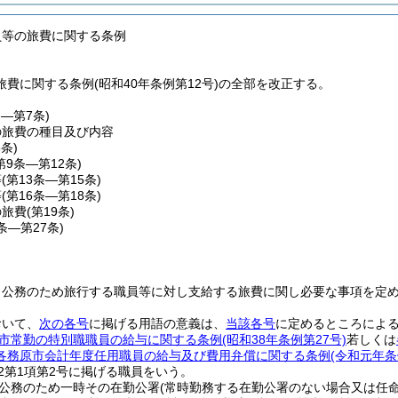
員等の旅費に関する条例
費に関する条例(昭和40年条例第12号)の全部を改正する。
条―第7条)
の旅費の種目及び内容
8条)
第9条―第12条)
等
(第13条―第15条)
等
(第16条―第18条)
の旅費
(第19条)
0条―第27条)
、公務のため旅行する職員等に対し支給する旅費に関し必要な事項を定
おいて、
次の各号
に掲げる用語の意義は、
当該各号
に定めるところによ
市常勤の特別職職員の給与に関する条例
(昭和38年条例第27号)
若しくは
各務原市会計年度任用職員の給与及び費用弁償に関する条例
(令和元年条
の2第1項第2号に掲げる職員をいう。
公務のため一時その在勤公署
(常時勤務する在勤公署のない場合又は任