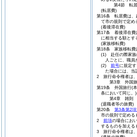
第4節
転
(転居費)
第16条
転居費は、
て市の規則で定め
(着後滞在費)
第17条
着後滞在費
に相当する額とす
(家族移転費)
第18条
家族移転費
(1)
赴任の際家族
人ごとに、職員
(2)
前号
に規定す
た場合には、当
2
旅行命令権者は
第3章
外国
第19条
外国旅行
(
条において同じ。)
第4章
雑則
(退職者等の旅費)
第20条
第3条第2項
市の規則で定める
2
前項
の場合にお
するものを加える
3
旅行命令権者は